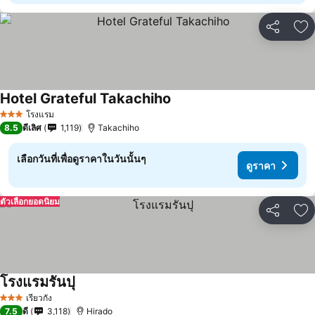
แชร์
เพ
Hotel Grateful Takachiho
โรงแรม
3 ดาว
8.5
ดีเลิศ
1,119
Takachiho
เลือกวันที่เพื่อดูราคาในวันนั้นๆ
ดูราคา
ตัวเลือกยอดนิยม
แชร์
เพ
โรงแรมรันปุ
เรียวกัง
3 ดาว
7.5
ดี
3,118
Hirado