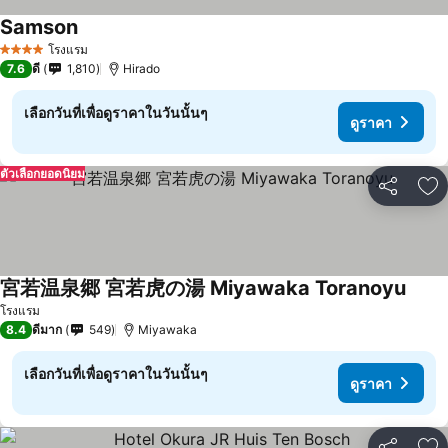
Samson
โรงแรม
4 ดาว
7.6
ดี
1,810
Hirado
เลือกวันที่เพื่อดูราคาในวันนั้นๆ
ดูราคา
ตัวเลือกยอดนิยม
แชร์
เพ
宮若温泉郷 宮若虎の湯 Miyawaka Toranoyu
โรงแรม
8.4
ดีมาก
549
Miyawaka
เลือกวันที่เพื่อดูราคาในวันนั้นๆ
ดูราคา