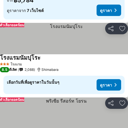
฿5,784
จาก
ดูราคาจาก
7 เว็บไซต์
ดูราคา
ตัวเลือกยอดนิยม
แชร์
เพ
โรงแรมนัมปุโระ
โรงแรม
3 ดาว
8.5
ดีเลิศ
2,088
Shimabara
เลือกวันที่เพื่อดูราคาในวันนั้นๆ
ดูราคา
ตัวเลือกยอดนิยม
แชร์
เพ