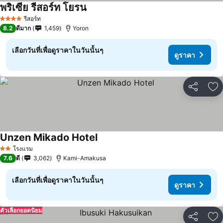
พริเซีย รีสอร์ท โยรน
รีสอร์ท
4 ดาว
8.2
ดีมาก
1,459
Yoron
เลือกวันที่เพื่อดูราคาในวันนั้นๆ
ดูราคา
แชร์
เพ
Unzen Mikado Hotel
โรงแรม
2 ดาว
7.6
ดี
3,062
Kami-Amakusa
เลือกวันที่เพื่อดูราคาในวันนั้นๆ
ดูราคา
ตัวเลือกยอดนิยม
แชร์
เพ