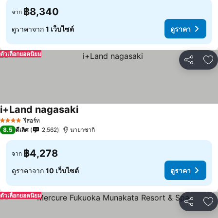
฿8,340
จาก
ดูราคาจาก
1 เว็บไซต์
ดูราคา
ตัวเลือกยอดนิยม
แชร์
เพ
i+Land nagasaki
รีสอร์ท
4 ดาว
8.5
ดีเลิศ
2,562
นายาซากิ
฿4,278
จาก
ดูราคาจาก
10 เว็บไซต์
ดูราคา
ตัวเลือกยอดนิยม
แชร์
เพ