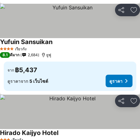
แชร์
เพ
Yufuin Sansuikan
เรียวกัง
4 ดาว
8.1
ดีมาก
2,684
ยูฟู
฿5,437
จาก
ดูราคาจาก
5 เว็บไซต์
ดูราคา
แชร์
เพ
Hirado Kaijyo Hotel
เรียวกัง