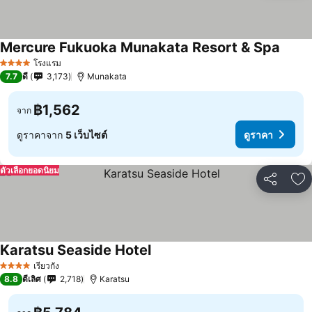
Mercure Fukuoka Munakata Resort & Spa
โรงแรม
4 ดาว
7.7
ดี
3,173
Munakata
฿1,562
จาก
ดูราคาจาก
5 เว็บไซต์
ดูราคา
ตัวเลือกยอดนิยม
แชร์
เพ
Karatsu Seaside Hotel
เรียวกัง
4 ดาว
8.8
ดีเลิศ
2,718
Karatsu