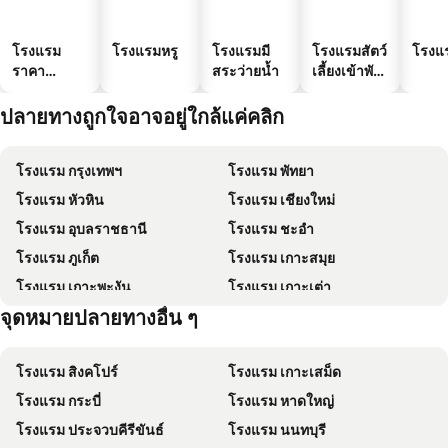
โรงแรม
โรงแรมหรู
โรงแรมมี
โรงแรมสัตว์
โรงแ
ราคา
สระว่ายน้ำ
เลี้ยงเข้าพัก
ประหยัด
ได้
ปลายทางถูกใจอาจอยู่ใกล้แค่คลิก
โรงแรม กรุงเทพฯ
โรงแรม พัทยา
โรงแรม หัวหิน
โรงแรม เชียงใหม่
โรงแรม อุบลราชธานี
โรงแรม ชะอำ
โรงแรม ภูเก็ต
โรงแรม เกาะสมุย
โรงแรม เกาะพะงัน
โรงแรม เกาะเต่า
จุดหมายปลายทางอื่น ๆ
โรงแรม เกาะหลีเป๊ะ
โรงแรม เกาะลันตา
โรงแรม สิงคโปร์
โรงแรม เกาะเสม็ด
โรงแรม กระบี่
โรงแรม หาดใหญ่
โรงแรม ประจวบคีรีขันธ์
โรงแรม นนทบุรี