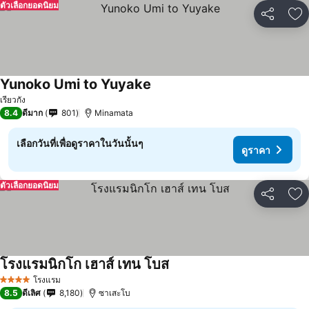
ตัวเลือกยอดนิยม
แชร์
เพ
Yunoko Umi to Yuyake
เรียวกัง
8.4
ดีมาก
801
Minamata
เลือกวันที่เพื่อดูราคาในวันนั้นๆ
ดูราคา
ตัวเลือกยอดนิยม
แชร์
เพ
โรงแรมนิกโก เฮาส์ เทน โบส
โรงแรม
4 ดาว
8.5
ดีเลิศ
8,180
ซาเสะโบ