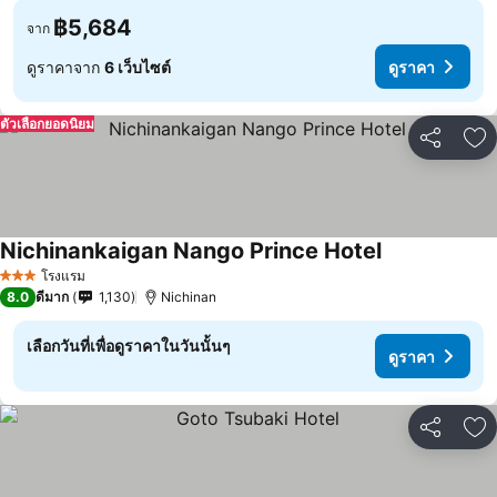
฿5,684
จาก
ดูราคาจาก
6 เว็บไซต์
ดูราคา
ตัวเลือกยอดนิยม
แชร์
เพ
Nichinankaigan Nango Prince Hotel
โรงแรม
3 ดาว
8.0
ดีมาก
1,130
Nichinan
เลือกวันที่เพื่อดูราคาในวันนั้นๆ
ดูราคา
แชร์
เพ