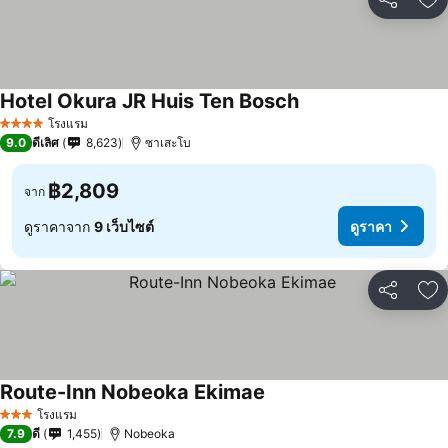
แชร์
เพ
Hotel Okura JR Huis Ten Bosch
โรงแรม
4 ดาว
9.0
ดีเลิศ
8,623
ซาเสะโบ
฿2,809
จาก
ดูราคาจาก
9 เว็บไซต์
ดูราคา
แชร์
เพ
Route-Inn Nobeoka Ekimae
โรงแรม
3 ดาว
7.9
ดี
1,455
Nobeoka