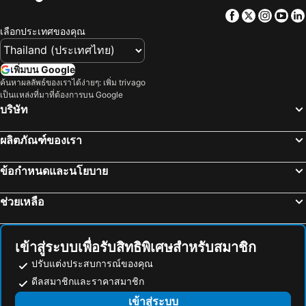
Facebook
Twitter
Insta
Yo
โรงแรม Ibusuki
โรงแรม Shimabara
เลือกประเทศของคุณ
โรงแรม Tosu
โรงแรม Taketa
โรงแรม Goto
โรงแรม Omura
เพิ่มบน Google
โรงแรม Imari
โรงแรม Omuta
ค้นหาผลลัพธ์ของเราได้ง่ายๆ: เพิ่ม trivago
เป็นแหล่งที่มาที่ต้องการบน Google
โรงแรม Asakura
โรงแรม Minamiaso
บริษัท
โรงแรม Amami
โรงแรม Nakatsu
โรงแรม Hita
โรงแรม Sasaguri
ผลิตภัณฑ์ของเรา
โรงแรม Nogata
โรงแรม Itoshima
ข้อกำหนดและนโยบาย
โรงแรม Shime
โรงแรม Munakata
โรงแรม Kirishima
โรงแรม Yakushima
ช่วยเหลือ
โรงแรม Hirado
โรงแรม Nobeoka
โรงแรม Takeo
โรงแรม Ukiha
เข้าสู่ระบบเพื่อรับสิทธิพิเศษสำหรับสมาชิก
ปรับแต่งประสบการณ์ของคุณ
ดีลสมาชิกและราคาสมาชิก
เข้าสู่ระบบ