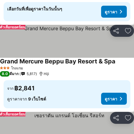
เลือกวันที่เพื่อดูราคาในวันนั้นๆ
ดูราคา
ตัวเลือกยอดนิยม
แชร์
เพ
Grand Mercure Beppu Bay Resort & Spa
โรงแรม
3 ดาว
8.0
ดีมาก
5,817
Hiji
฿2,841
จาก
ดูราคาจาก
9 เว็บไซต์
ดูราคา
ตัวเลือกยอดนิยม
แชร์
เพ