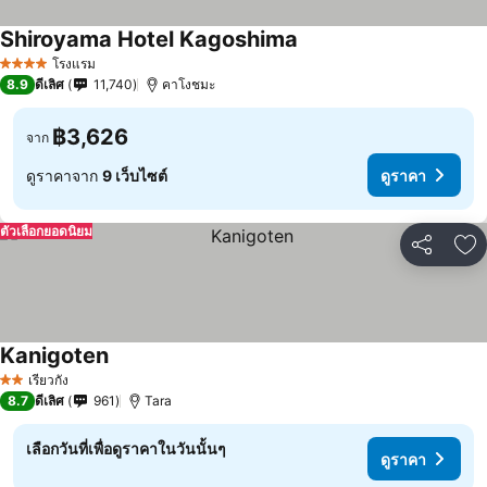
Shiroyama Hotel Kagoshima
โรงแรม
4 ดาว
8.9
ดีเลิศ
11,740
คาโงชมะ
฿3,626
จาก
ดูราคาจาก
9 เว็บไซต์
ดูราคา
ตัวเลือกยอดนิยม
แชร์
เพ
Kanigoten
เรียวกัง
2 ดาว
8.7
ดีเลิศ
961
Tara
เลือกวันที่เพื่อดูราคาในวันนั้นๆ
ดูราคา