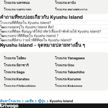
โรงแรม นครพนม
โรงแรม ดานัง
โรงแรม นครนายก
โรงแรม หลวงพระบาง
คำถามที่พบบ่อยเกี่ยวกับ Kyushu Island
โรงแรม เกาะล้าน
โรงแรม ซินยี่
โรงแรมที่ดีที่สุดใน Kyushu Island?
โรงแรม ระยอง
โรงแรม กาญจนบุรี
โรงแรมสุดหรูใน Kyushu Island คือ?
โรงแรม สระบุรี
โรงแรม นครราชสีมา
โรงแรมที่ดีสุด ที่อณุญาติให้นำสัตว์เลี้ยงเข้าพักด้วยได้ Kyushu Island?
โรงแรมสปาที่ดีที่สุดใน Kyushu Island ?
โรงแรม หาดป่าตอง
โรงแรม อุดรธานี
โรงแรมที่มีสระว่ายน้ำที่ดีที่สุดใน Kyushu Island?
Kyushu Island - จุดหมายปลายทางอื่น ๆ
โรงแรม เวียงจันทน์
โรงแรม เกาะฟุก๊ว
โรงแรม ปีนัง
โรงแรม ญี่ปุ่น
โรงแรม โออิตะ
โรงแรม Yanagawa
โรงแรม ภาคตะวันออกเฉียงเหนือ
โรงแรม Schaffhausen
โรงแรม มิยาซากิ
โรงแรม Ozu
โรงแรม มาเก๊า
โรงแรม ไทเป
โรงแรม Saga
โรงแรม Takachiho
โรงแรม ทัสคานี
โรงแรม บาหลี
โรงแรม Karatsu
โรงแรม Kurume
โรงแรม คาเมรอนไฮแลนด์
โรงแรม จอร์เจีย
โรงแรม Chikushino
โรงแรม Kokonoe
โรงแรม ลักเซมเบิร์ก
โรงแรม มัลดีฟส์
โรงแรม Hiji
โรงแรม Oguni
โรงแรม สิงคโปร์
โรงแรม กาลิเซีย
โรงแรม Ureshino
โรงแรม Dazaifu
โรงแรม ซาโมส
โรงแรม ภาคใต้
ค้นหาโรงแรม
เอเชีย
ญี่ปุ่น
Kyushu Island
โรงแรม Kanda
โรงแรม Yame
โรงแรม ลิกูเรีย
โรงแรม มาเช่