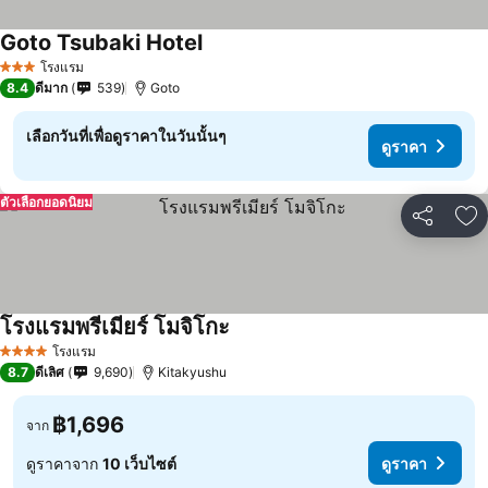
Goto Tsubaki Hotel
โรงแรม
3 ดาว
8.4
ดีมาก
539
Goto
เลือกวันที่เพื่อดูราคาในวันนั้นๆ
ดูราคา
ตัวเลือกยอดนิยม
แชร์
เพ
โรงแรมพรีเมียร์ โมจิโกะ
โรงแรม
4 ดาว
8.7
ดีเลิศ
9,690
Kitakyushu
฿1,696
จาก
ดูราคาจาก
10 เว็บไซต์
ดูราคา