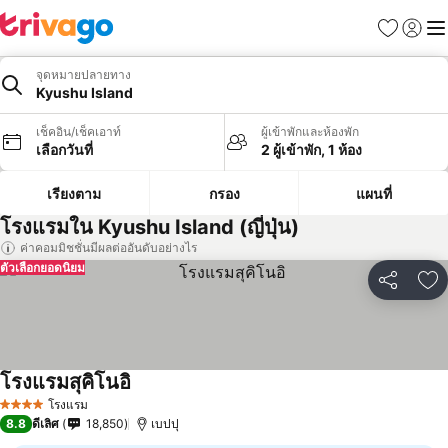
รายการโป
เข้าสู่ร
เมนู
จุดหมายปลายทาง
Kyushu Island
เช็คอิน/เช็คเอาท์
ผู้เข้าพักและห้องพัก
เลือกวันที่
2 ผู้เข้าพัก, 1 ห้อง
เรียงตาม
กรอง
แผนที่
โรงแรมใน Kyushu Island (ญี่ปุ่น)
ค่าคอมมิชชั่นมีผลต่ออันดับอย่างไร
ตัวเลือกยอดนิยม
แชร์
เพ
โรงแรมสุคิโนอิ
โรงแรม
4 ดาว
8.8
ดีเลิศ
18,850
เบปปุ