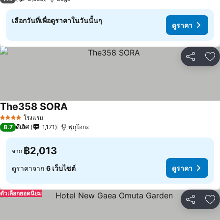
เลือกวันที่เพื่อดูราคาในวันนั้นๆ
ดูราคา
แชร์
เพ
The358 SORA
โรงแรม
4 ดาว
8.7
ดีเลิศ
1,171
ฟุกุโอกะ
฿2,013
จาก
ดูราคาจาก
6 เว็บไซต์
ดูราคา
ตัวเลือกยอดนิยม
แชร์
เพ