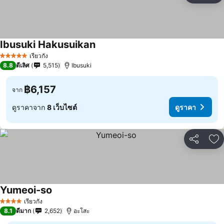
Ibusuki Hakusuikan
เรียวกัง
5 ดาว
8.8
ดีเลิศ
5,515
Ibusuki
฿6,157
จาก
ดูราคาจาก
8 เว็บไซต์
ดูราคา
แชร์
เพ
Yumeoi-so
เรียวกัง
4 ดาว
8.1
ดีมาก
2,652
อะโสะ