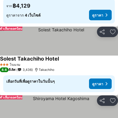
฿4,129
จาก
ดูราคาจาก
4 เว็บไซต์
ดูราคา
ตัวเลือกยอดนิยม
แชร์
เพ
Solest Takachiho Hotel
โรงแรม
3 ดาว
8.6
ดีเลิศ
3,436
Takachiho
เลือกวันที่เพื่อดูราคาในวันนั้นๆ
ดูราคา
ตัวเลือกยอดนิยม
แชร์
เพ