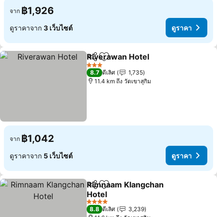
฿1,926
จาก
ดูราคาจาก
3 เว็บไซต์
ดูราคา
Riverawan Hotel
แชร์
เพิ่มในรายการโปรด
3 ดาว
8.7
ดีเลิศ
1,735
11.4 km ถึง วัดเขาสุกิม
฿1,042
จาก
ดูราคาจาก
5 เว็บไซต์
ดูราคา
Rimnaam Klangchan
แชร์
เพิ่มในรายการโปรด
Hotel
4 ดาว
8.8
ดีเลิศ
3,239