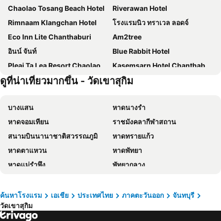
Chaolao Tosang Beach Hotel
Riverawan Hotel
Rimnaam Klangchan Hotel
โรงแรมนิว ทราเวล ลอดจ์
Eco Inn Lite Chanthaburi
Am2tree
อินน์ จันท์
Blue Rabbit Hotel
Pleai Ta Lea Resort Chaolao Beach
Kasemsarn Hotel Chanthaburi
ดูที่น่าเที่ยวมากขึ้น - วัดเขาสุกิม
Bussarakam Place Hotel
Baan Rim Ao
Lamer Ville Resort
Tamajun Hotel
บางแสน
หาดนางรำ
Bedtel
Baan Luang Rajamaitri Historic Inn
หาดจอมเทียน
ราชมังคลากีฬาสถาน
Halff Hotel
Chanthaburi Center
สนามบินนานาชาติสวรรณภูมิ
หาดทรายแก้ว
Baanlugchange Hotel
Hop Inn Chanthaburi
หาดตาแหวน
หาดพัทยา
PIMDARA HOTEL
เมล่อนลอยฟ้า
หาดแม่รำพึง
พัทยากลาง
The Essence Chanthaburi
Baan Sukhita
เอ็มอาร์ที สุขุมวิท
ไบเทคบางนา
Chaba Resort Chanthaburi
Villa Blanca Hotel & Restaurant
พัทยาใต้
บีทีเอส อโศก
Baan Pak Suk Jai
ชาร์ม เดอ เจ้าหลาว
ค้นหาโรงแรม
เอเชีย
ประเทศไทย
ภาคตะวันออก
จันทบุรี
วัดเขาสุกิม
พัทยาเหนือ
หาดทรายขาว
Muangchan Hotel
Orngaermbaanswn Faaais