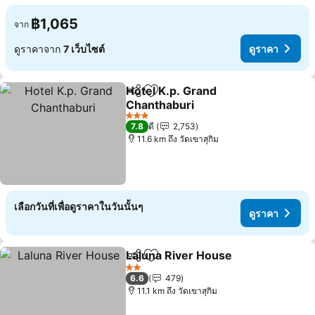
฿1,065
จาก
ดูราคาจาก
7 เว็บไซต์
ดูราคา
Hotel K.p. Grand
แชร์
เพิ่มในรายการโปรด
Chanthaburi
3 ดาว
7.8
ดี
2,753
11.6 km ถึง วัดเขาสุกิม
เลือกวันที่เพื่อดูราคาในวันนั้นๆ
ดูราคา
Laluna River House
แชร์
เพิ่มในรายการโปรด
2 ดาว
6.6
479
11.1 km ถึง วัดเขาสุกิม