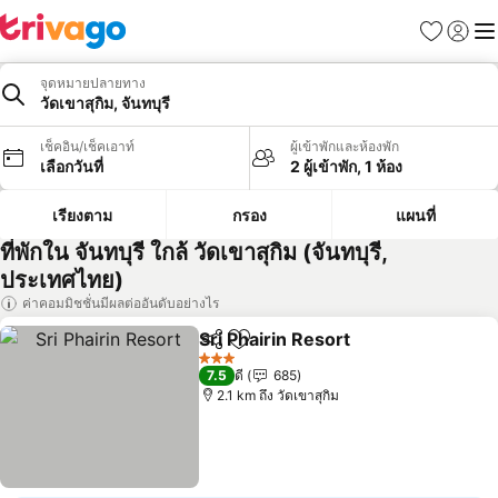
รายการโป
เข้าสู่ร
เมนู
จุดหมายปลายทาง
วัดเขาสุกิม, จันทบุรี
เช็คอิน/เช็คเอาท์
ผู้เข้าพักและห้องพัก
เลือกวันที่
2 ผู้เข้าพัก, 1 ห้อง
เรียงตาม
กรอง
แผนที่
ที่พักใน จันทบุรี ใกล้ วัดเขาสุกิม (จันทบุรี,
ประเทศไทย)
ค่าคอมมิชชั่นมีผลต่ออันดับอย่างไร
Sri Phairin Resort
แชร์
เพิ่มในรายการโปรด
3 ดาว
7.5
ดี
685
2.1 km ถึง วัดเขาสุกิม