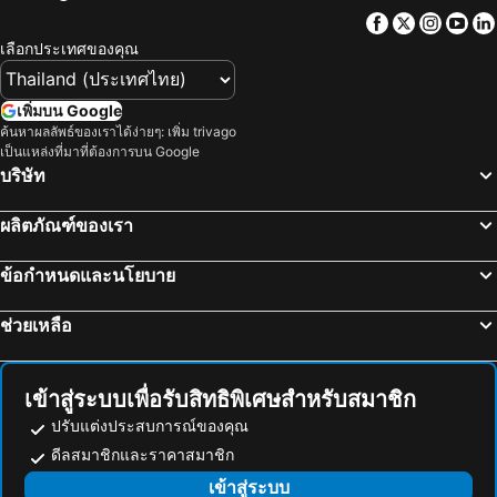
แกลง
หาดเจ้าหลาว
The Peak
Hotel K.p. Grand Chanthaburi
Facebook
Twitter
Insta
Yo
สวนนงนุช
หาดแสม
AT Kung Kra baen Hotel and Residence
Bamboo Garden House
เลือกประเทศของคุณ
บีทีเอส พร้อมพงษ์
เดอะมอลล์บางกะปิ
Ployburi Boutique Hotel
Rangsiya Boutique Hotel
เขาพระใหญ่
เกาะขาม
Ban Chankrajang
Trimm
เพิ่มบน Google
ถนนคนเดิน
เทอร์มินอล 21
ค้นหาผลลัพธ์ของเราได้ง่ายๆ: เพิ่ม trivago
Proudchan Boutique Resort
Burapabeach บูรพาบีช ติดทะเล
เป็นแหล่งที่มาที่ต้องการบน Google
บีทีเอส อ่อนนุช
แสมสาร
Baan Vitamin Sea
Burichan Resort
บริษัท
บีทีเอส เอกมัย
อุทยานแห่งชาติน้ำตกพลิ้ว
Ban Nokhook New
Al Medina Beach House
ผลิตภัณฑ์ของเรา
หาดไก่แบ้
บีทีเอส ทองหล่อ
Baanimmsook Resort
Chanmel Riverside
หาดนวล
หาดบางเบ้า
The Peak Chanthaburi
Sansook Chaolao
ข้อกำหนดและนโยบาย
บีทีเอส พระโขนง
บีทีเอส บางนา
Baan`akhkhnii-baan Auckanee
Little Rooms
ช่วยเหลือ
สนามบินนานาชาติอู่ตะเภา
วันไหล
Khowbuysi View Resort
Pleai Ta Lea Resort
CentralFestival Pattaya Beach
เอ็มอาร์ที ศูนย์ประชุมแห่งชาติสิริกิติ์
Phobruk Resort and garden
ChomTique Hotel
ซีคอนสแควร์
บีทีเอส แบริ่ง
โรงแรมจันท์ธานี
เข้าสู่ระบบเพื่อรับสิทธิพิเศษสำหรับสมาชิก
หาดคลองพร้าว
Lonely Beach -Tha Nam Beach
ปรับแต่งประสบการณ์ของคุณ
ท่าเรือแหลมฉบัง
CentralPlaza Bangna
ดีลสมาชิกและราคาสมาชิก
บีทีเอส สำโรง
บ้านช้างไทย
เข้าสู่ระบบ