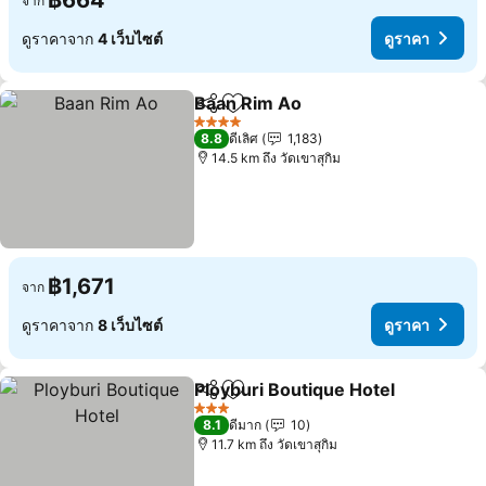
฿664
จาก
ดูราคาจาก
4 เว็บไซต์
ดูราคา
Baan Rim Ao
แชร์
เพิ่มในรายการโปรด
4 ดาว
8.8
ดีเลิศ
1,183
14.5 km ถึง วัดเขาสุกิม
฿1,671
จาก
ดูราคาจาก
8 เว็บไซต์
ดูราคา
Ployburi Boutique Hotel
แชร์
เพิ่มในรายการโปรด
3 ดาว
8.1
ดีมาก
10
11.7 km ถึง วัดเขาสุกิม