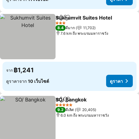
Sukhumvit Suites Hotel
แชร์
เพิ่มในรายการโปรด
ดู
3 ดาว
8.4
ดีมาก
11,702
7.6 km ถึง พระบรมมหาราชวัง
฿1,241
จาก
ดูราคาจาก
10 เว็บไซต์
ดูราคา
SO/ Bangkok
แชร์
เพิ่มในรายการโปรด
ดูราคา
5 ดาว
9.2
ดีเลิศ
20,405
6.0 km ถึง พระบรมมหาราชวัง