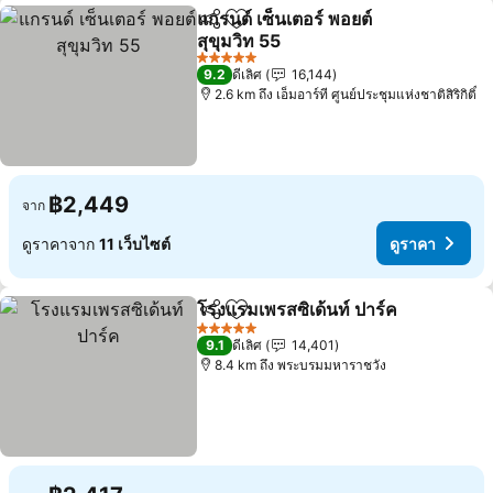
แกรนด์ เซ็นเตอร์ พอยต์
แชร์
เพิ่มในรายการโปรด
สุขุมวิท 55
ดูราคา
5 ดาว
9.2
ดีเลิศ
16,144
2.6 km ถึง เอ็มอาร์ที ศูนย์ประชุมแห่งชาติสิริกิติ์
฿2,449
จาก
ดูราคาจาก
11 เว็บไซต์
ดูราคา
โรงแรมเพรสซิเด้นท์ ปาร์ค
แชร์
เพิ่มในรายการโปรด
ดู
5 ดาว
9.1
ดีเลิศ
14,401
8.4 km ถึง พระบรมมหาราชวัง