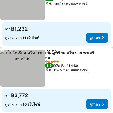
6.4 km ถึง พระบรมมหาราชวัง
฿1,232
จาก
ดูราคาจาก
11 เว็บไซต์
ดูราคา
เอ็มโพเรียม สวีท บาย ชาเทรี
แชร์
เพิ่มในรายการโปรด
ยม
ดูราคา
5 ดาว
8.9
ดีเลิศ
13,042
8.5 km ถึง พระบรมมหาราชวัง
฿3,772
จาก
ดูราคาจาก
10 เว็บไซต์
ดูราคา