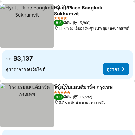
Hyatt Place Bangkok
แชร์
เพิ่มในรายการโปรด
Sukhumvit
ดูราคา
4 ดาว
8.6
ดีเลิศ
5,860
1.1 km ถึง เอ็มอาร์ที ศูนย์ประชุมแห่งชาติสิริกิติ์
฿3,137
จาก
ดูราคาจาก
9 เว็บไซต์
ดูราคา
โรงแรมแลนด์มาร์ค กรุงเทพ
แชร์
เพิ่มในรายการโปรด
ด
5 ดาว
9.0
ดีเลิศ
16,582
6.7 km ถึง พระบรมมหาราชวัง