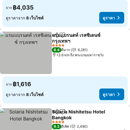
฿4,035
จาก
ดูราคาจาก
8 เว็บไซต์
ดูราคา
แรมแบรนดท์ เรสซิเดนซ์
แชร์
เพิ่มในรายการโปรด
กรุงเทพฯ
ดูราคา
4 ดาว
8.4
ดีมาก
6,281
13.6 km ถึง พระบรมมหาราชวัง
฿1,616
จาก
ดูราคาจาก
8 เว็บไซต์
ดูราคา
Solaria Nishitetsu Hotel
แชร์
เพิ่มในรายการโปรด
Bangkok
ดูราคา
4 ดาว
9.3
ดีเลิศ
2,490