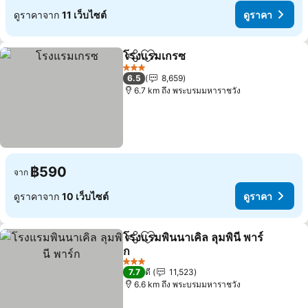
ดูราคาจาก
11 เว็บไซต์
ดูราคา
โรงแรมเกรซ
แชร์
เพิ่มในรายการโปรด
ดูราคา
3 ดาว
6.5
8,659
6.7 km ถึง พระบรมมหาราชวัง
฿590
จาก
ดูราคาจาก
10 เว็บไซต์
ดูราคา
โรงแรมพินนาเคิล ลุมพินี พาร์
แชร์
เพิ่มในรายการโปรด
ก
ดูราคา
3 ดาว
7.7
ดี
11,523
6.6 km ถึง พระบรมมหาราชวัง