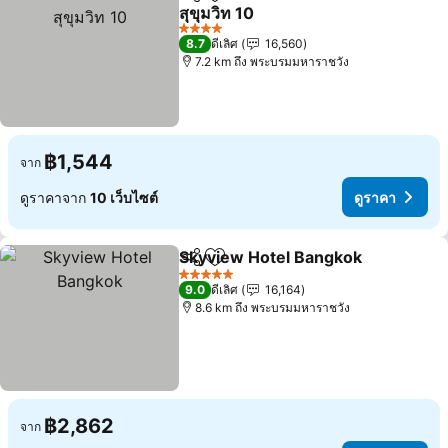
แชร์
เพิ่มในรายการโปรด
สุขุมวิท 10
ดูราคา
4 ดาว
8.7
ดีเลิศ
16,560
7.2 km ถึง พระบรมมหาราชวัง
฿1,544
จาก
ดูราคาจาก
10 เว็บไซต์
ดูราคา
Skyview Hotel Bangkok
แชร์
เพิ่มในรายการโปรด
ดู
5 ดาว
9.0
ดีเลิศ
16,164
8.6 km ถึง พระบรมมหาราชวัง
฿2,862
จาก