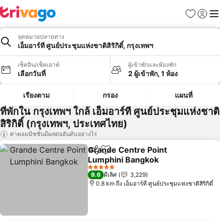
รายการโป
เข้าสู่ร
เมนู
จุดหมายปลายทาง
เอ็มอาร์ที ศูนย์ประชุมแห่งชาติสิริกิติ์, กรุงเทพฯ
เช็คอิน/เช็คเอาท์
ผู้เข้าพักและห้องพัก
เลือกวันที่
2 ผู้เข้าพัก, 1 ห้อง
เรียงตาม
กรอง
แผนที่
ที่พักใน กรุงเทพฯ ใกล้ เอ็มอาร์ที ศูนย์ประชุมแห่งชาติ
สิริกิติ์ (กรุงเทพฯ, ประเทศไทย)
ค่าคอมมิชชั่นมีผลต่ออันดับอย่างไร
Grande Centre Point
แชร์
เพิ่มในรายการโปรด
Lumphini Bangkok
ดูราคา
5 ดาว
9.6
ดีเลิศ
3,229
0.8 km ถึง เอ็มอาร์ที ศูนย์ประชุมแห่งชาติสิริกิติ์