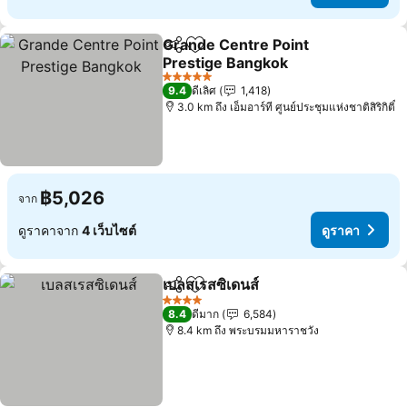
Grande Centre Point
แชร์
เพิ่มในรายการโปรด
Prestige Bangkok
ดูราคา
5 ดาว
9.4
ดีเลิศ
1,418
3.0 km ถึง เอ็มอาร์ที ศูนย์ประชุมแห่งชาติสิริกิติ์
฿5,026
จาก
ดูราคาจาก
4 เว็บไซต์
ดูราคา
เบลสเรสซิเดนส์
แชร์
เพิ่มในรายการโปรด
ดูราคา
4 ดาว
8.4
ดีมาก
6,584
8.4 km ถึง พระบรมมหาราชวัง