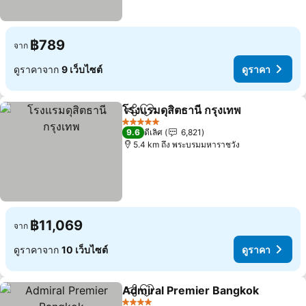
฿789
จาก
ดูราคาจาก
9 เว็บไซต์
ดูราคา
โรงแรมดุสิตธานี กรุงเทพ
แชร์
เพิ่มในรายการโปรด
ดูร
5 ดาว
9.6
ดีเลิศ
6,821
5.4 km ถึง พระบรมมหาราชวัง
฿11,069
จาก
ดูราคาจาก
10 เว็บไซต์
ดูราคา
Admiral Premier Bangkok
แชร์
เพิ่มในรายการโปรด