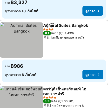
฿3,327
จาก
ดูราคาจาก
10 เว็บไซต์
ดูราคา
Admiral Suites Bangkok
แชร์
เพิ่มในรายการโปรด
ดู
4 ดาว
8.1
ดีมาก
4,439
8.1 km ถึง พระบรมมหาราชวัง
฿986
จาก
ดูราคาจาก
8 เว็บไซต์
ดูราคา
แกรนด์ เซ็นเตอร์พอยท์ โฮ
แชร์
เพิ่มในรายการโปรด
เทล ราชดำริ
ดูราคา
5 ดาว
8.9
ดีเลิศ
30,901
5.2 km ถึง พระบรมมหาราชวัง