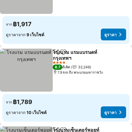
฿1,917
จาก
ดูราคาจาก
9 เว็บไซต์
ดูราคา
โรงแรม แรมแบรนดท์
แชร์
เพิ่มในรายการโปรด
กรุงเทพฯ
ดูราคา
4 ดาว
8.7
ดีเลิศ
32,246
7.9 km ถึง พระบรมมหาราชวัง
฿1,789
จาก
ดูราคาจาก
10 เว็บไซต์
ดูราคา
โรงแรมเซ็นเตอร์พอยท์