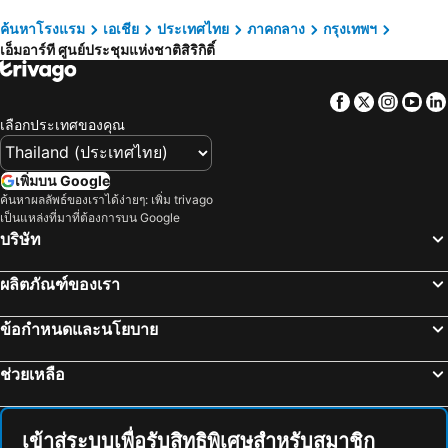
Livotel Express Hotel Bang Kruai Nonthaburi
โรงแรมมิลเลนเนียม ฮิลตัน กรุงเทพ
อุทยานแห่งชาติเอราวัณ
พัทยากลาง
ค้นหาโรงแรม
เอเชีย
ประเทศไทย
ภาคกลาง
กรุงเทพฯ
Amari Bangkok
เรด แพลนเนต สุรวงศ์ กรุงเทพ
เอ็มอาร์ที ศูนย์ประชุมแห่งชาติสิริกิติ์
สนามบินดอนเมือง
สังขละบุรี
The Quarter Silom By Uhg
โรงแรมรอยัล รัตนโกสินทร์
รามคำแหง
เอ็มอาร์ที สุขุมวิท
Holiday Inn Express Bangkok Sukhumvit 11 By Ihg
แกรนด์ เซ็นเตอร์พอยท์ โฮเทล ราชดำริ
Facebook
Twitter
Insta
Yo
อนุสาวรีย์ชัยสมรภูมิ
ทองผาภูมิ
Norn Riverside Bangkok Hotel
Holiday Inn Bangkok Sukhumvit By Ihg
เลือกประเทศของคุณ
อุทยานแห่งชาติแก่งกระจาน
ไบเทคบางนา
เอทัส ลุมพีนี
The Home Hotel
เยาวราช
บีทีเอส นานา
Capital O 75451 Podstel Hostel Bangkok
Twin Towers Hotel
เพิ่มบน Google
สะพานข้ามแม่น้ำแคว
ถนนข้าวสาร
ค้นหาผลลัพธ์ของเราได้ง่ายๆ: เพิ่ม trivago
Violet Tower at Khaosan Palace
ฟูรามา สีลม กรุงเทพ
เป็นแหล่งที่มาที่ต้องการบน Google
หาดเขาตะเกียบ
Suphachalasai Stadium
โรงแรม คอนวีเนียน พาร์ค กรุงเทพ
โรงแรมปรินซ์พาเลซ
บริษัท
พัทยาใต้
บีทีเอส อโศก
Centre Point Plus Hotel Silom
Ibis Bangkok Riverside
ผลิตภัณฑ์ของเรา
พัทยาเหนือ
ล่องเรือแม่น้ำเจ้าพระยา และวัดอรุณ
นิวสยาม ริเวอร์ไซด์
Ramada Plaza by Wyndham Bangkok Menam Riverside
สยามพารากอน
สยามสแควร์
รามบุตรี วิลเลจ อินน์ แอนด์ พลาซ่า
Lancaster Bangkok
ข้อกำหนดและนโยบาย
มาบุญครอง
วัดอรุณ
Wyndham Bangkok Queen Convention Centre
Modena by Fraser Bangkok
ช่วยเหลือ
แกลง
บีทีเอส สยาม
Arawana Express Sukhumvit 22
ไลค์ สุขุมวิท 22
หาดเจ้าหลาว
อุทยานแห่งชาติเขื่อนศรีนครินทร์
Seekers Finders Rama Iv Hotel, Surestay Collection By Bw
V One Pride - Sukhumvit 22 Bangkok
พระปฐมเจดีย์
สวนนงนุช
โรงแรมเพรสซิเด้นท์ ปาร์ค
Aspira Parc Sukhumvit 22
เข้าสู่ระบบเพื่อรับสิทธิพิเศษสำหรับสมาชิก