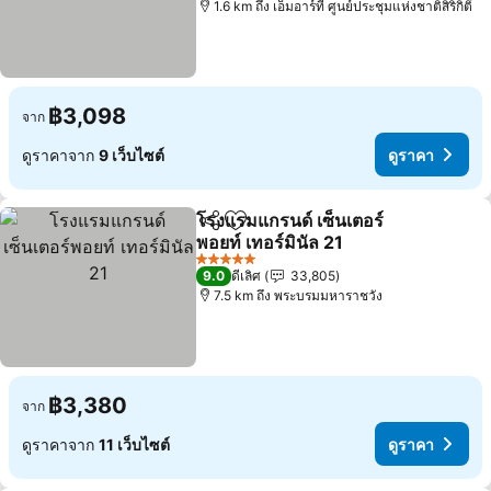
1.6 km ถึง เอ็มอาร์ที ศูนย์ประชุมแห่งชาติสิริกิติ์
฿3,098
จาก
ดูราคาจาก
9 เว็บไซต์
ดูราคา
โรงแรมแกรนด์ เซ็นเตอร์
แชร์
เพิ่มในรายการโปรด
พอยท์ เทอร์มินัล 21
ดูราคา
5 ดาว
9.0
ดีเลิศ
33,805
7.5 km ถึง พระบรมมหาราชวัง
฿3,380
จาก
ดูราคาจาก
11 เว็บไซต์
ดูราคา