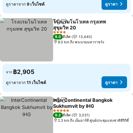
ดูราคาจาก
9 เว็บไซต์
ดูราคา
โรงแรมโนโวเทล กรุงเทพ
แชร์
เพิ่มในรายการโปรด
สุขุมวิท 20
ดูราคา
4 ดาว
9.0
ดีเลิศ
13,440
8.0 km ถึง พระบรมมหาราชวัง
฿2,905
จาก
ดูราคาจาก
11 เว็บไซต์
ดูราคา
InterContinental Bangkok
แชร์
เพิ่มในรายการโปรด
Sukhumvit by IHG
ดูราคา
5 ดาว
9.2
ดีเลิศ
3,031
2.3 km ถึง เอ็มอาร์ที ศูนย์ประชุมแห่งชาติสิริกิติ์