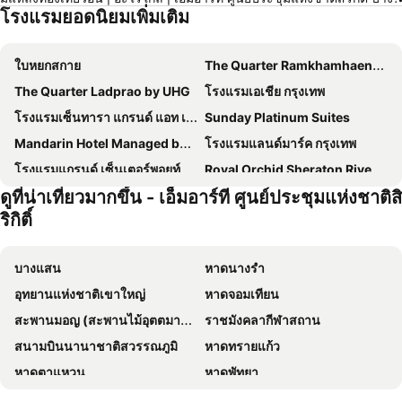
โรงแรมยอดนิยมเพิ่มเติม
ใบหยกสกาย
The Quarter Ramkhamhaeng by UHG
The Quarter Ladprao by UHG
โรงแรมเอเชีย กรุงเทพ
โรงแรมเซ็นทารา แกรนด์ แอท เซ็นทรัลพลาซ่าลาดพร้าว กรุงเทพฯ
Sunday Platinum Suites
Mandarin Hotel Managed by Centre Point
โรงแรมแลนด์มาร์ค กรุงเทพ
โรงแรมแกรนด์ เซ็นเตอร์พอยท์ เทอร์มินัล 21
Royal Orchid Sheraton Riverside Hotel Bangkok
ดูที่น่าเที่ยวมากขึ้น - เอ็มอาร์ที ศูนย์ประชุมแห่งชาติสิ
โรงแรมเกรซ
โรงแรม เดอะ เบอร์เคลีย์ โฮเต็ล ประตูน้ำ
ริกิติ์
โรงแรมชาเทรียม ริเวอร์ไซด์ กรุงเทพฯ
The Quarter Ari by UHG
The Quarter Saladaeng by UHG
Grand Mercure Bangkok Atrium
บางแสน
หาดนางรำ
โรงแรม พูลแมน กรุงเทพ จี
โรงแรมแอมบาสซาเดอร์ กรุงเทพฯ
อุทยานแห่งชาติเขาใหญ่
หาดจอมเทียน
ผาภูมิ บูทิค โฮเทล
Shangri-La Bangkok
สะพานมอญ (สะพานไม้อุตตมานุสรณ์)
ราชมังคลากีฬาสถาน
Grande Centre Point Lumphini Bangkok
โรงแรม มิราเคิล แกรนด์ คอนเวนชั่น
สนามบินนานาชาติสวรรณภูมิ
หาดทรายแก้ว
Nysa Hotel Bangkok
The President Hotel at Chokchai 4
หาดตาแหวน
หาดพัทยา
Goody Hotel
Nasa Bangkok
หาดแม่รำพึง
หาดหัวหิน