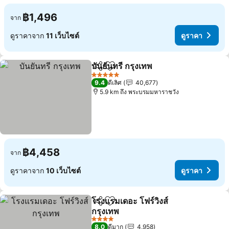
฿1,496
จาก
ดูราคาจาก
11 เว็บไซต์
ดูราคา
บันยันทรี กรุงเทพ
แชร์
เพิ่มในรายการโปรด
ดูราคา
5 ดาว
9.4
ดีเลิศ
40,677
5.9 km ถึง พระบรมมหาราชวัง
฿4,458
จาก
ดูราคาจาก
10 เว็บไซต์
ดูราคา
โรงแรมเดอะ โฟร์วิงส์
แชร์
เพิ่มในรายการโปรด
กรุงเทพ
ดูราคา
4 ดาว
8.0
ดีมาก
4,958