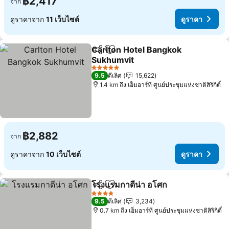
฿2,417
จาก
ดูราคาจาก
11 เว็บไซต์
ดูราคา
Carlton Hotel Bangkok
แชร์
เพิ่มในรายการโปรด
Sukhumvit
ดูราคา
5 ดาว
9.5
ดีเลิศ
15,622
1.4 km ถึง เอ็มอาร์ที ศูนย์ประชุมแห่งชาติสิริกิติ์
฿2,882
จาก
ดูราคาจาก
10 เว็บไซต์
ดูราคา
โรงแรมกาดีน่า อโศก
แชร์
เพิ่มในรายการโปรด
ดูราคา
4 ดาว
9.5
ดีเลิศ
3,234
0.7 km ถึง เอ็มอาร์ที ศูนย์ประชุมแห่งชาติสิริกิติ์