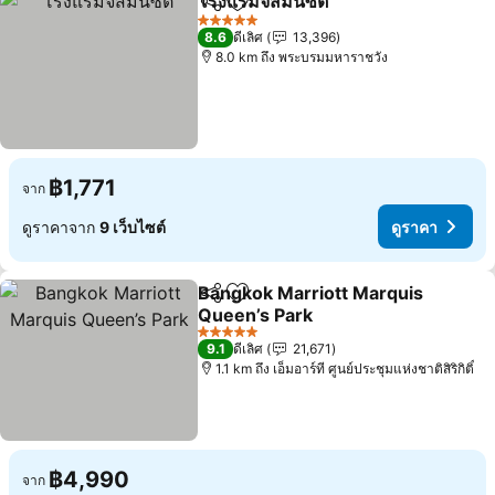
โรงแรมจัสมินซิตี้
แชร์
เพิ่มในรายการโปรด
ดูราคา
5 ดาว
8.6
ดีเลิศ
13,396
8.0 km ถึง พระบรมมหาราชวัง
฿1,771
จาก
ดูราคาจาก
9 เว็บไซต์
ดูราคา
Bangkok Marriott Marquis
แชร์
เพิ่มในรายการโปรด
Queen’s Park
ดูราคา
5 ดาว
9.1
ดีเลิศ
21,671
1.1 km ถึง เอ็มอาร์ที ศูนย์ประชุมแห่งชาติสิริกิติ์
฿4,990
จาก