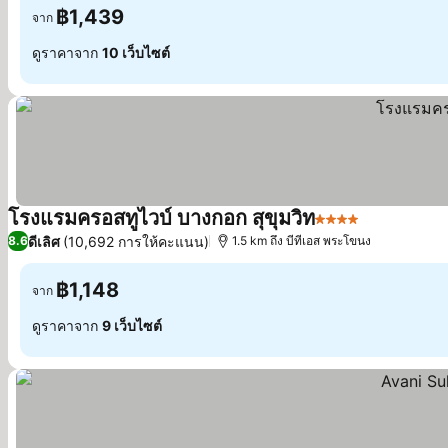
฿1,439
จาก
ดูราคาจาก
10 เว็บไซต์
โรงแรมครอสทูไวบ์ บางกอก สุขุมวิท
4 ดาว
ดีเลิศ
(10,692 การให้คะแนน)
8.6
1.5 km ถึง บีทีเอส พระโขนง
฿1,148
จาก
ดูราคาจาก
9 เว็บไซต์