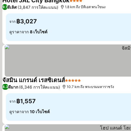
Hotel JAL City Bangkok
4 ดาว
ดีเลิศ
(3,847 การให้คะแนน)
9.1
1.8 km ถึง บีทีเอส พระโขนง
฿3,027
จาก
ดูราคาจาก
8 เว็บไซต์
จัสมิน แกรนด์ เรสซิเดนส์
5 ดาว
ดีมาก
(6,346 การให้คะแนน)
8.3
10.7 km ถึง พระบรมมหาราชวัง
฿1,557
จาก
ดูราคาจาก
10 เว็บไซต์