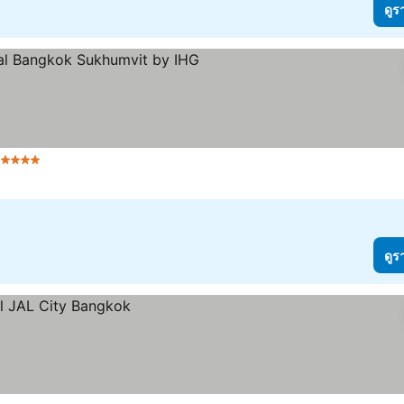
ดูร
 ดาว
ดูร