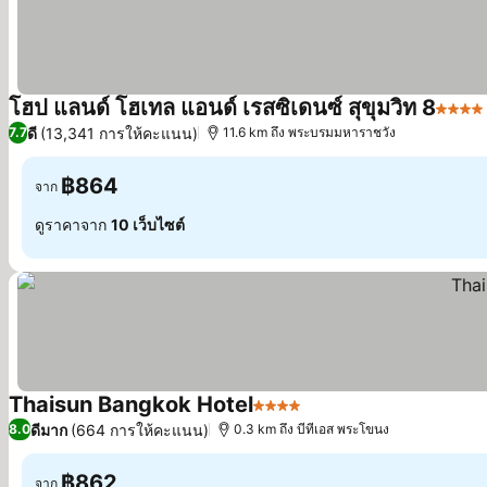
โฮป แลนด์ โฮเทล แอนด์ เรสซิเดนซ์ สุขุมวิท 8
4 ดาว
ดี
(13,341 การให้คะแนน)
7.7
11.6 km ถึง พระบรมมหาราชวัง
฿864
จาก
ดูราคาจาก
10 เว็บไซต์
Thaisun Bangkok Hotel
4 ดาว
ดีมาก
(664 การให้คะแนน)
8.0
0.3 km ถึง บีทีเอส พระโขนง
฿862
จาก