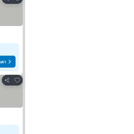
แชร์
าคา
เพิ่มในรายการโปรด
แชร์