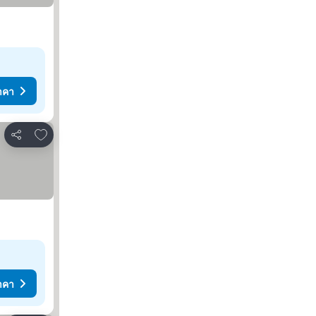
าคา
เพิ่มในรายการโปรด
แชร์
าคา