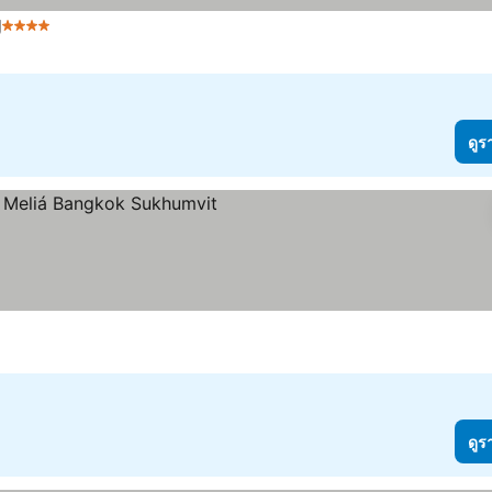
g
4 ดาว
ดูร
ดูร