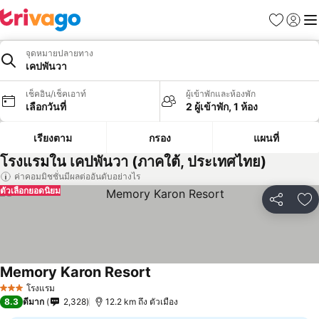
รายการโป
เข้าสู่ร
เมนู
จุดหมายปลายทาง
เคปพันวา
เช็คอิน/เช็คเอาท์
ผู้เข้าพักและห้องพัก
เลือกวันที่
2 ผู้เข้าพัก, 1 ห้อง
เรียงตาม
กรอง
แผนที่
โรงแรมใน เคปพันวา (ภาคใต้, ประเทศไทย)
ค่าคอมมิชชั่นมีผลต่ออันดับอย่างไร
ตัวเลือกยอดนิยม
แชร์
เพ
Memory Karon Resort
โรงแรม
3 ดาว
8.3
ดีมาก
2,328
12.2 km ถึง ตัวเมือง