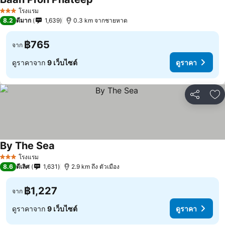
โรงแรม
3 ดาว
8.2
ดีมาก
1,639
0.3 km จากชายหาด
฿765
จาก
ดูราคาจาก
9 เว็บไซต์
ดูราคา
แชร์
เพ
By The Sea
โรงแรม
3 ดาว
8.6
ดีเลิศ
1,631
2.9 km ถึง ตัวเมือง
฿1,227
จาก
ดูราคาจาก
9 เว็บไซต์
ดูราคา