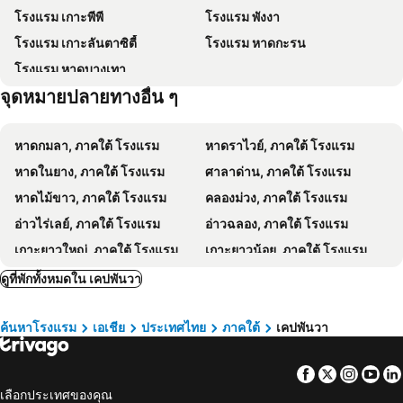
โรงแรม เกาะพีพี
โรงแรม พังงา
หาดสุรินทร์
อ่าวต้นไทร
The Beachfront Hotel Phuket
ชูการ์ ปาล์ม เรสซิเด้นท์
โรงแรม เกาะลันตาซิตี้
โรงแรม หาดกะรน
พิพิธภัณฑ์สัตว์น้ำภูเก็ต
เกาะเฮ
The Little Nest Phuket
The Beach Heights Resort
โรงแรม หาดบางเทา
สโมสรขี่ม้าภูเก็ตบางเทา
เกาะไม้ท่อน
The Royal P Phuket
พูลแมน ภูเก็ต พันวา บีช รีสอร์ท
จุดหมายปลายทางอื่น ๆ
ซอยรมณีย์
พิพิธภัณฑ์หอย ภูเก็ต
S.B. Living Place
Wyndham La Vita Rawai Phuket
หาดป่าทราย
เกาะไข่
JJ Residence Phuket Town
รามาดา บาย วินด์แฮม ภูเก็ต เซาท์ซี
หาดกมลา, ภาคใต้ โรงแรม
หาดราไวย์, ภาคใต้ โรงแรม
อ่าวมาหยา
สวนสัตว์ภูเก็ต
Ramada Plaza by Wyndham Chao Fah
Wyndham Grand Nai Harn Beach Phuket
หาดในยาง, ภาคใต้ โรงแรม
ศาลาด่าน, ภาคใต้ โรงแรม
เกาะห้อง
AJ Residence
Hotel IKON Phuket
หาดไม้ขาว, ภาคใต้ โรงแรม
คลองม่วง, ภาคใต้ โรงแรม
Blu Monkey Bed & Breakfast Phuket
Phuket Emerald Beach Resort
อ่าวไร่เลย์, ภาคใต้ โรงแรม
อ่าวฉลอง, ภาคใต้ โรงแรม
Quip Bed & Breakfast
โรงแรมชิโน เฮาส์ ภูเก็ต
เกาะยาวใหญ่, ภาคใต้ โรงแรม
เกาะยาวน้อย, ภาคใต้ โรงแรม
Mr. Ohs Sea View Villa Resort
โรงแรมแคนทารี เบย์ ภูเก็ต
หาดกะตะน้อย, ภาคใต้ โรงแรม
หาดพันซี, ภาคใต้ โรงแรม
ดูที่พักทั้งหมดใน เคปพันวา
The Pixel Panwa
The Panwa Guesthouse, Phuket
หาดสุรินทร์, ภาคใต้ โรงแรม
เกาะไหง, ภาคใต้ โรงแรม
V Villas Phuket - MGallery Collection
ภูเก็ตโบ๊ทคีย์ บูติคเกสต์เฮาส์
ค้นหาโรงแรม
เอเชีย
ประเทศไทย
ภาคใต้
เคปพันวา
หาดในทอน, ภาคใต้ โรงแรม
หาดในหาน, ภาคใต้ โรงแรม
ดาวิน่า บีช โฮม
X10 Seaview Suite Panwa Beach
เกาะนาคาใหญ่, ภาคใต้ โรงแรม
หาดพิไล, ภาคใต้ โรงแรม
Veranda Resort Phuket, Autograph Collection
By The Sea
Facebook
Twitter
Insta
Yo
หาดนพรัตน์ธารา, ภาคใต้ โรงแรม
หน้าทอน, ภาคใต้ โรงแรม
Goodnight Phuket Villa
Hivetel Phuket
เลือกประเทศของคุณ