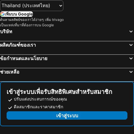
หาดใหญ่, ภาคใต้ โรงแรม
นครศรีธรรมราช, ภาคใต้ โรงแรม
Andaman Sea Best Pool Access and Villas
ไม้หมอนรีสอร์ท
สงขลา, ภาคใต้ โรงแรม
ตรัง, ภาคใต้ โรงแรม
Hotel Rattana Residence
บ้าน เฟื่องฟ้า อพาร์ทเม้นท์
เพิ่มบน Google
พัทลุง, ภาคใต้ โรงแรม
เกาะกระดาน, ภาคใต้ โรงแรม
ค้นหาผลลัพธ์ของเราได้ง่ายๆ: เพิ่ม trivago
Montree Phuket Hotel
Horange Phuket Town
เป็นแหล่งที่มาที่ต้องการบน Google
เกาะเหลาเหลียง, ภาคใต้ โรงแรม
กรุงเทพฯ, ภาคกลาง โรงแรม
เดอะปาล์มเรสซิเดนซ์
The Memory at On On Hotel
บริษัท
พัทยา, ภาคตะวันออก โรงแรม
หัวหิน, ภาคกลาง โรงแรม
Nam Naka Boutique Hotel - SHA Plus
Andaman Sea Best Pool Access Room And Villa
ผลิตภัณฑ์ของเรา
เชียงใหม่, ภาคเหนือ โรงแรม
ชลบุรี, ภาคตะวันออก โรงแรม
Good Day Phuket Boutique Bed & Breakfast
Baan Phu Chalong Place
หาดป่าตอง, ภาคใต้ โรงแรม
ระยอง, ภาคตะวันออก โรงแรม
โอเอซิส วิลล่า
บ้านหนึ่ง แอต กะทู้
ข้อกำหนดและนโยบาย
กาญจนบุรี, ภาคกลาง โรงแรม
ภูเก็ตทาวน์, ภาคใต้ โรงแรม
ฉลองมิราเคิล เลควิว คอนโด โดย ทรอปิคลุค
Tee Pak Dee Resident Phuket
ช่วยเหลือ
กมลาภูใหญ่รีสอร์ท
เข้าสู่ระบบเพื่อรับสิทธิพิเศษสำหรับสมาชิก
ปรับแต่งประสบการณ์ของคุณ
ดีลสมาชิกและราคาสมาชิก
เข้าสู่ระบบ