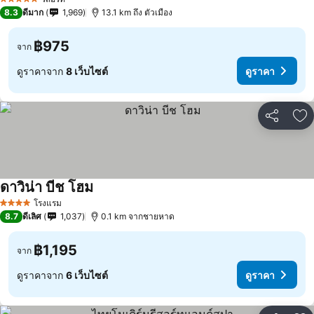
5 ดาว
8.3
ดีมาก
1,969
13.1 km ถึง ตัวเมือง
฿975
จาก
ดูราคาจาก
8 เว็บไซต์
ดูราคา
แชร์
เพ
ดาวิน่า บีช โฮม
โรงแรม
4 ดาว
8.7
ดีเลิศ
1,037
0.1 km จากชายหาด
฿1,195
จาก
ดูราคาจาก
6 เว็บไซต์
ดูราคา