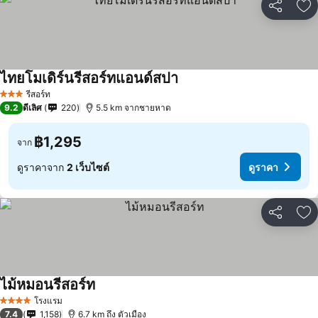
แชร์
เพ
ไทยโมเดิร์นรีสอร์ทแอนด์สปา
รีสอร์ท
3 ดาว
9.2
ดีเลิศ
220
5.5 km จากชายหาด
฿1,295
จาก
ดูราคาจาก
2 เว็บไซต์
ดูราคา
แชร์
เพ
ไม้หมอนรีสอร์ท
โรงแรม
4 ดาว
7.4
1,158
6.7 km ถึง ตัวเมือง