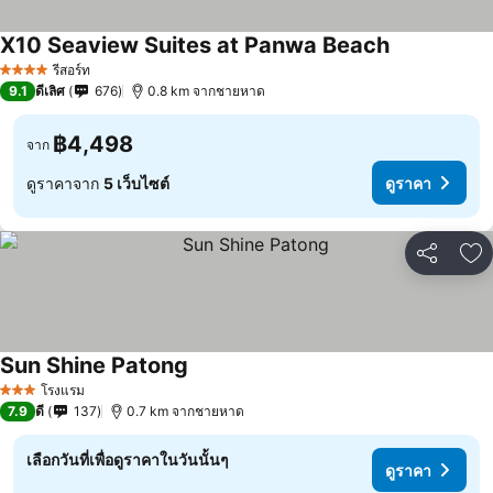
X10 Seaview Suites at Panwa Beach
รีสอร์ท
4 ดาว
9.1
ดีเลิศ
676
0.8 km จากชายหาด
฿4,498
จาก
ดูราคาจาก
5 เว็บไซต์
ดูราคา
แชร์
เพ
Sun Shine Patong
โรงแรม
3 ดาว
7.9
ดี
137
0.7 km จากชายหาด
เลือกวันที่เพื่อดูราคาในวันนั้นๆ
ดูราคา