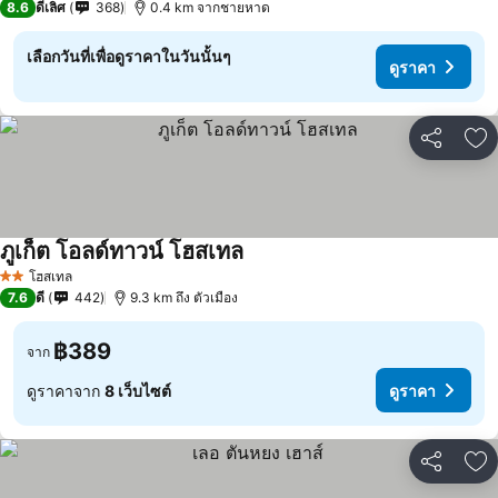
8.6
ดีเลิศ
368
0.4 km จากชายหาด
เลือกวันที่เพื่อดูราคาในวันนั้นๆ
ดูราคา
แชร์
เพ
ภูเก็ต โอลด์ทาวน์ โฮสเทล
โฮสเทล
2 ดาว
7.6
ดี
442
9.3 km ถึง ตัวเมือง
฿389
จาก
ดูราคาจาก
8 เว็บไซต์
ดูราคา
แชร์
เพ