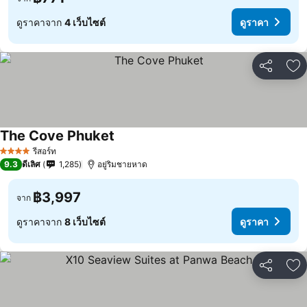
ดูราคาจาก
4 เว็บไซต์
ดูราคา
แชร์
เพ
The Cove Phuket
รีสอร์ท
4 ดาว
9.3
ดีเลิศ
1,285
อยู่ริมชายหาด
฿3,997
จาก
ดูราคาจาก
8 เว็บไซต์
ดูราคา
แชร์
เพ