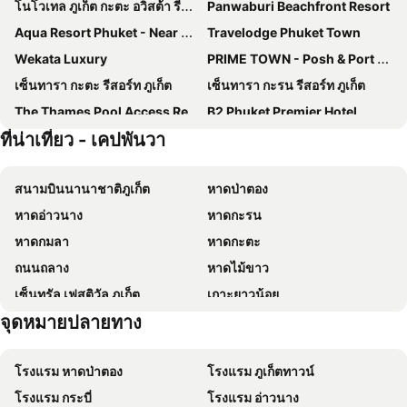
โนโวเทล ภูเก็ต กะตะ อวิสต้า รีสอร์ท แอนด์ สปา
Panwaburi Beachfront Resort
Aqua Resort Phuket - Near Beach and Chalong Pier
Travelodge Phuket Town
Wekata Luxury
PRIME TOWN - Posh & Port Hotel PHUKET
เซ็นทารา กะตะ รีสอร์ท ภูเก็ต
เซ็นทารา กะรน รีสอร์ท ภูเก็ต
The Thames Pool Access Resort & Villa - SHA Extra Plus
B2 Phuket Premier Hotel
ที่น่าเที่ยว - เคปพันวา
SINAE Phuket Luxury Hotel
โรงแรมเคปพันวา
99 Oldtown Boutique Guesthouse SHA EXTRA PLUS
HOMA Phuket Town
สนามบินนานาชาติภูเก็ต
หาดป่าตอง
โรงแรมเพิร์ล
Khao Rang Place
หาดอ่าวนาง
หาดกะรน
B2 Phuket Boutique & Budget Hotel
Pure Phuket Residence
หาดกมลา
หาดกะตะ
Lub Sbuy Hostel
Thavorn Palm Beach Resort
ถนนถลาง
หาดไม้ขาว
Pattra Mansion by AKSARA Collection
Bandara Beach Resort, Phuket
เซ็นทรัล เฟสติวัล ภูเก็ต
เกาะยาวน้อย
Seabed Grand Hotel Phuket
Hotel Tide Phuket
จุดหมายปลายทาง
หาดในทอน
วัดฉลอง
Pamookkoo Resort
โรงแรมรอยัล ภูเก็ต ซิตี้
หาดไม้ง้าว (หาดฟรีด้อม)
ซอยบางลา
Tea Tree Boutique Resort
ดารา
โรงแรม หาดป่าตอง
โรงแรม ภูเก็ตทาวน์
วังถลาง
Koh Phi-Phi
Arch39 Phuket Beach Front
Blu Monkey Hub and Hotel Phuket Town- Free All Day Coworking space
โรงแรม กระบี่
โรงแรม อ่าวนาง
หาดในหาน
แหลมสิงห์
Pullman Phuket Karon Beach Resort
Panwa Beach Side Beachfront