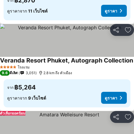
฿2,870
จาก
ดูราคาจาก
11 เว็บไซต์
ดูราคา
แชร์
เพ
Veranda Resort Phuket, Autograph Collection
โรงแรม
5 ดาว
9.6
ดีเลิศ
3,051
2.8 km ถึง ตัวเมือง
฿5,264
จาก
ดูราคาจาก
9 เว็บไซต์
ดูราคา
ตัวเลือกยอดนิยม
แชร์
เพ