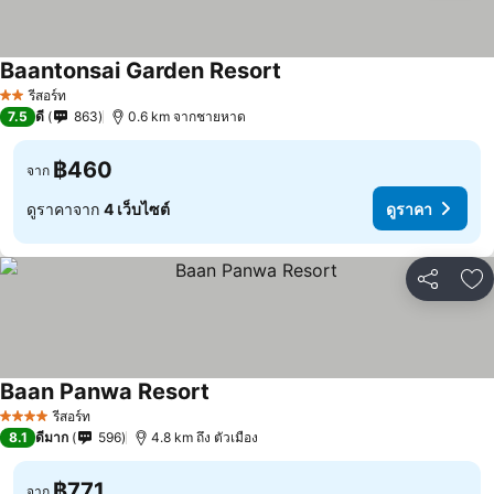
Baantonsai Garden Resort
รีสอร์ท
2 ดาว
7.5
ดี
863
0.6 km จากชายหาด
฿460
จาก
ดูราคาจาก
4 เว็บไซต์
ดูราคา
แชร์
เพ
Baan Panwa Resort
รีสอร์ท
4 ดาว
8.1
ดีมาก
596
4.8 km ถึง ตัวเมือง
฿771
จาก