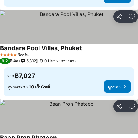
แชร์
เพ
Bandara Pool Villas, Phuket
รีสอร์ท
5 ดาว
9.2
ดีเลิศ
5,892
0.1 km จากชายหาด
฿7,027
จาก
ดูราคาจาก
10 เว็บไซต์
ดูราคา
แชร์
เพ
Baan Pron Phateep