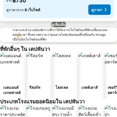
฿730
จาก
ดูราคาจาก
8 เว็บไซต์
ดูราคา
ดูเพิ่มเติม
ราคาและจำนวนห้องพักว่างที่เราได้รับจากเว็บไซต์จองที่พักเปลี่ยนแปลง
ตลอดเวลา ซึ่งหมายความว่าคุณอาจไม่พบข้อเสนอที่เหมือนกับ trivago
เมื่อไปยังเว็บไซต์จองที่พัก
ที่พักอื่นๆ ใน เคปพันวา
เบดแอนด์
รีสอร์ท
โฮสเทล
เกสต์เฮาส์
เซอร์ว
เบรคฟาสต์
อพาร์
ประเภทโรงแรมยอดนิยมใน เคปพันวา