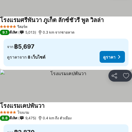
โรงแรมศรีพันวา ภูเก็ต ลักซ์ชัวรี พูล วิลล่า
รีสอร์ท
5 ดาว
9.1
ดีเลิศ
5,013
0.3 km จากชายหาด
฿5,697
จาก
ดูราคาจาก
8 เว็บไซต์
ดูราคา
แชร์
เพ
โรงแรมเคปพันวา
โรงแรม
5 ดาว
8.8
ดีเลิศ
9,475
0.4 km ถึง ตัวเมือง