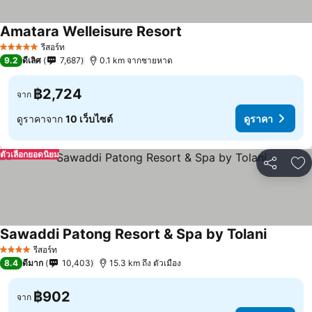
Amatara Welleisure Resort
รีสอร์ท
5 ดาว
9.2
ดีเลิศ
7,687
0.1 km จากชายหาด
฿2,724
จาก
ดูราคาจาก
10 เว็บไซต์
ดูราคา
ตัวเลือกยอดนิยม
แชร์
เพ
Sawaddi Patong Resort & Spa by Tolani
รีสอร์ท
4 ดาว
8.4
ดีมาก
10,403
15.3 km ถึง ตัวเมือง
฿902
จาก