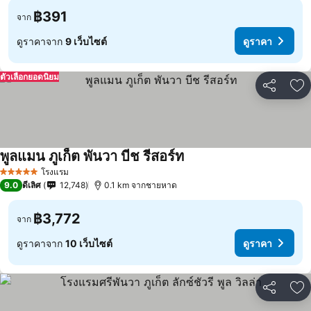
฿391
จาก
ดูราคาจาก
9 เว็บไซต์
ดูราคา
ตัวเลือกยอดนิยม
แชร์
เพ
พูลแมน ภูเก็ต พันวา บีช รีสอร์ท
โรงแรม
5 ดาว
9.0
ดีเลิศ
12,748
0.1 km จากชายหาด
฿3,772
จาก
ดูราคาจาก
10 เว็บไซต์
ดูราคา
แชร์
เพ