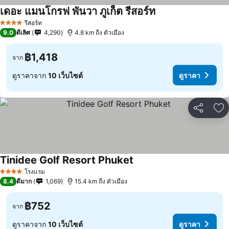
เดอะ แมนโกรฟ พันวา ภูเก็ต รีสอร์ท
รีสอร์ท
4 ดาว
9.0
ดีเลิศ
4,290
4.8 km ถึง ตัวเมือง
฿1,418
จาก
ดูราคาจาก
10 เว็บไซต์
ดูราคา
แชร์
เพ
Tinidee Golf Resort Phuket
โรงแรม
4 ดาว
8.4
ดีมาก
1,069
15.4 km ถึง ตัวเมือง
฿752
จาก
ดูราคาจาก
10 เว็บไซต์
ดูราคา