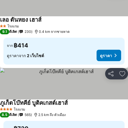
เลอ ตันหยง เฮาส์
โรงแรม
2 ดาว
9.1
ดีเลิศ
230
0.4 km จากชายหาด
฿414
จาก
ดูราคาจาก
2 เว็บไซต์
ดูราคา
แชร์
เพ
ภูเก็ตโบ๊ทคีย์ บูติคเกสต์เฮาส์
โรงแรม
4 ดาว
8.5
ดีเลิศ
565
2.5 km ถึง ตัวเมือง