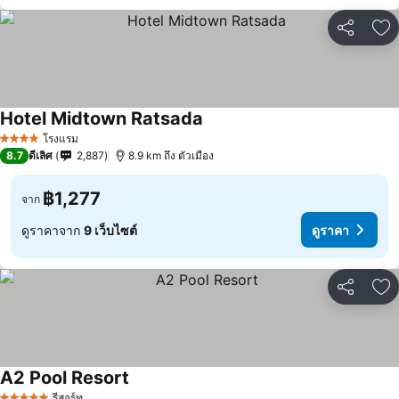
แชร์
เพ
Hotel Midtown Ratsada
โรงแรม
4 ดาว
8.7
ดีเลิศ
2,887
8.9 km ถึง ตัวเมือง
฿1,277
จาก
ดูราคาจาก
9 เว็บไซต์
ดูราคา
แชร์
เพ
A2 Pool Resort
รีสอร์ท