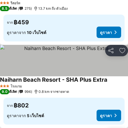
รีสอร์ท
3 ดาว
8.5
ดีเลิศ
275
13.7 km ถึง ตัวเมือง
฿459
จาก
ดูราคาจาก
10 เว็บไซต์
ดูราคา
แชร์
เพ
Naiharn Beach Resort - SHA Plus Extra
โรงแรม
3 ดาว
9.0
ดีเลิศ
994
0.8 km จากชายหาด
฿802
จาก
ดูราคาจาก
5 เว็บไซต์
ดูราคา