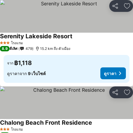
แชร์
เพ
Serenity Lakeside Resort
โรงแรม
3 ดาว
8.9
ดีเลิศ
479
15.2 km ถึง ตัวเมือง
฿1,118
จาก
ดูราคาจาก
9 เว็บไซต์
ดูราคา
แชร์
เพ
Chalong Beach Front Residence
โรงแรม
3 ดาว