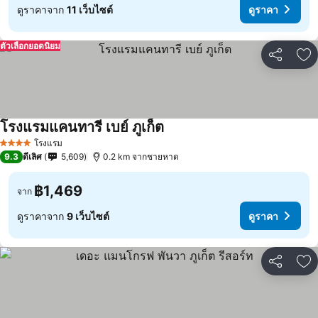
ดูราคาจาก
11 เว็บไซต์
ดูราคา
ตัวเลือกยอดนิยม
แชร์
เพ
โรงแรมแคนทารี เบย์ ภูเก็ต
โรงแรม
4 ดาว
9.3
ดีเลิศ
5,609
0.2 km จากชายหาด
฿1,469
จาก
ดูราคาจาก
9 เว็บไซต์
ดูราคา
แชร์
เพ