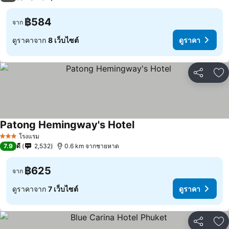
฿584
จาก
ดูราคาจาก
8 เว็บไซต์
ดูราคา
แชร์
เพ
Patong Hemingway's Hotel
โรงแรม
3 ดาว
7.9
ดี
2,532
0.6 km จากชายหาด
฿625
จาก
ดูราคาจาก
7 เว็บไซต์
ดูราคา
แชร์
เพ