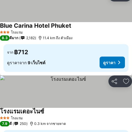
Blue Carina Hotel Phuket
โรงแรม
3 ดาว
8.3
ดีมาก
2,182
11.4 km ถึง ตัวเมือง
฿712
จาก
ดูราคาจาก
9 เว็บไซต์
ดูราคา
แชร์
เพ
โรงแรมเดอะไนซ์
โรงแรม
3 ดาว
7.9
ดี
250
0.3 km จากชายหาด