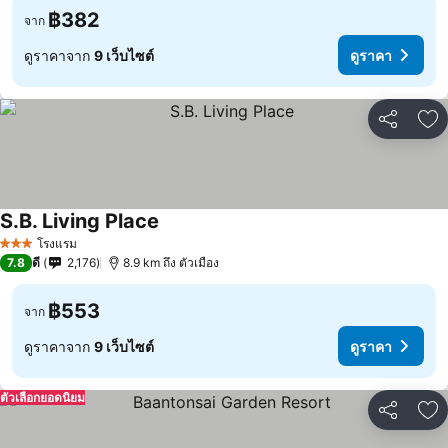
฿382
จาก
ดูราคาจาก
9 เว็บไซต์
ดูราคา
แชร์
เพ
S.B. Living Place
โรงแรม
3 ดาว
7.8
ดี
2,176
8.9 km ถึง ตัวเมือง
฿553
จาก
ดูราคาจาก
9 เว็บไซต์
ดูราคา
ตัวเลือกยอดนิยม
แชร์
เพ