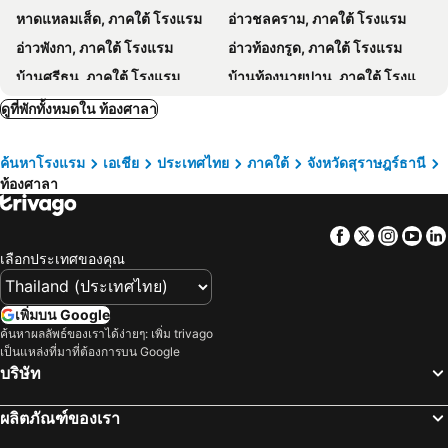
หาดแหลมเส็ด, ภาคใต้ โรงแรม
อ่าวชลคราม, ภาคใต้ โรงแรม
Phangan Cove Beach Resort
Tanouy Garden
อ่าวพังกา, ภาคใต้ โรงแรม
อ่าวท้องกรูด, ภาคใต้ โรงแรม
มาย ลีฟวิ่งเพลส เกาะสมุย
Zee Luxury Boutique Hotel
บ้านศรีธนู, ภาคใต้ โรงแรม
บ้านท้องนายปาน, ภาคใต้ โรงแรม
Centerpoint Koh Phangan New
Angkana Bungalows adults only
หาดใหญ่, ภาคใต้ โรงแรม
นครศรีธรรมราช, ภาคใต้ โรงแรม
ดูที่พักทั้งหมดใน ท้องศาลา
Lovely Paradise Phangan Hotel
Phatchara Boutique hotel
สงขลา, ภาคใต้ โรงแรม
ตรัง, ภาคใต้ โรงแรม
บี 52 บีช รีสอร์ท
The Cosy Sunset Beach Resort
ค้นหาโรงแรม
เอเชีย
ประเทศไทย
ภาคใต้
จังหวัดสุราษฎร์ธานี
พัทลุง, ภาคใต้ โรงแรม
เกาะกระดาน, ภาคใต้ โรงแรม
Tropicana Khophagan Resort Hotel
First & Frang Hotel
ท้องศาลา
เกาะไหง, ภาคใต้ โรงแรม
เกาะเหลาเหลียง, ภาคใต้ โรงแรม
Beach 99 Koh Phangan
ชาร์ม บีช รีสอร์ท
กรุงเทพฯ, ภาคกลาง โรงแรม
พัทยา, ภาคตะวันออก โรงแรม
The Magic Wave ex. Hard Road Villa
Art of Nature Hotel - Sea View - Adults Only
Facebook
Twitter
Insta
Yo
หัวหิน, ภาคกลาง โรงแรม
เชียงใหม่, ภาคเหนือ โรงแรม
Summer Luxury Beach Resort & Spa
ซียานา บีช รีสอร์ท
เลือกประเทศของคุณ
ชลบุรี, ภาคตะวันออก โรงแรม
หาดป่าตอง, ภาคใต้ โรงแรม
First Villa Bantai Koh Phangan
Le Grand Bleu Hotel
ระยอง, ภาคตะวันออก โรงแรม
กาญจนบุรี, ภาคกลาง โรงแรม
เพิ่มบน Google
Samutra Residences
พีเอส ธนา รีสอร์ท
ค้นหาผลลัพธ์ของเราได้ง่ายๆ: เพิ่ม trivago
ภูเก็ตทาวน์, ภาคใต้ โรงแรม
Baan Klong House
สมุย ฮันนี่ สวีท
เป็นแหล่งที่มาที่ต้องการบน Google
บริษัท
Greenlight Fisherman's Village Samui Resort & Café
โรงแรมรักสมุย เรสซิเด้นท์
พีช เกสท์เฮาส์
Samui Platinum Hotel
ผลิตภัณฑ์ของเรา
เดอะ โลตัสเทอร์เรส
ไอส์แลนด์ วิว บังกะโล