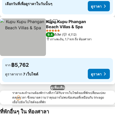
เลือกวันที่เพื่อดูราคาในวันนั้นๆ
ดูราคา
Kupu Kupu Phangan
แชร์
เพิ่มในรายการโปรด
Beach Villas & Spa
ดูราคา
5 ดาว
9.4
ดีเลิศ
4,112
เกาะพะงัน, 1.7 km ถึง ท้องศาลา
฿5,762
จาก
ดูราคาจาก
7 เว็บไซต์
ดูราคา
ดูเพิ่มเติม
ราคาและจำนวนห้องพักว่างที่เราได้รับจากเว็บไซต์จองที่พักเปลี่ยนแปลง
ตลอดเวลา ซึ่งหมายความว่าคุณอาจไม่พบข้อเสนอที่เหมือนกับ trivago
เมื่อไปยังเว็บไซต์จองที่พัก
ที่พักอื่นๆ ใน ท้องศาลา