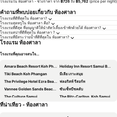
โรงแรมใน ท้องศาลา -
ช่วงราคา
จาก
‎฿726
ถึง
‎฿5,762
(price per night)
คำถามที่พบบ่อยเกี่ยวกับ ท้องศาลา
โรงแรมที่ดีที่สุดใน ท้องศาลา?
โรงแรมสุดหรูใน ท้องศาลา คือ?
โรงแรมที่ดีสุด ที่อณุญาติให้นำสัตว์เลี้ยงเข้าพักด้วยได้ ท้องศาลา?
โรงแรมสปาที่ดีที่สุดใน ท้องศาลา ?
โรงแรมที่มีสระว่ายน้ำที่ดีที่สุดใน ท้องศาลา?
โรงแรม ท้องศาลา
โรงแรมที่คุณอาจสนใจ...
Amara Beach Resort Koh Phangan
Holiday Inn Resort Samui Bophut Beach By Ihg
Tiki Beach Koh Phangan
มีเลีย เกาะสมุย
The Privilege Hotel Ezra Beach Club
ฟลอริสท์ รีสอร์ท
Vannee Golden Sands Beachfront Resort
ซันเซ็ทบีชคลับ
The Culture Samui
The Ritz-Carlton, Koh Samui
ที่น่าเที่ยว - ท้องศาลา
The Villager Fishermans Village
Bay Beach Resort
โลลิต้า บังกะโล
วีนัส รีสอร์ท