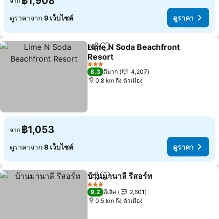
฿1,908
จาก
ดูราคาจาก
9 เว็บไซต์
ดูราคา
Lime N Soda Beachfront
แชร์
เพิ่มในรายการโปรด
Resort
ดูราคา
3 ดาว
8.3
ดีมาก
4,207
0.8 km ถึง ตัวเมือง
฿1,053
จาก
ดูราคาจาก
8 เว็บไซต์
ดูราคา
บ้านมานาลี รีสอร์ท
แชร์
เพิ่มในรายการโปรด
ดูราคา
3 ดาว
9.2
ดีเลิศ
2,601
0.5 km ถึง ตัวเมือง