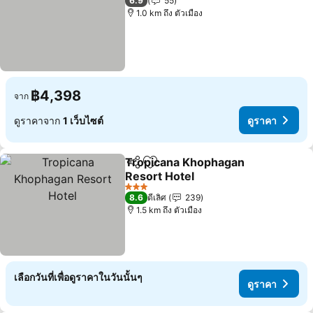
6.9
55
1.0 km ถึง ตัวเมือง
฿4,398
จาก
ดูราคาจาก
1 เว็บไซต์
ดูราคา
Tropicana Khophagan
แชร์
เพิ่มในรายการโปรด
Resort Hotel
ดูราคา
3 ดาว
8.6
ดีเลิศ
239
1.5 km ถึง ตัวเมือง
เลือกวันที่เพื่อดูราคาในวันนั้นๆ
ดูราคา