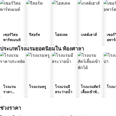
เซอร์วิสอ
รีสอร์ท
โฮสเทล
เกสต์เฮาส์
เซอร์ว
พาร์ทเมนท์
อพาร์
ประเภทโรงแรมยอดนิยมใน ท้องศาลา
โรงแรม
โรงแรมหรู
โรงแรมมี
โรงแรมสัตว์
โรงแ
ราคา
สระว่ายน้ำ
เลี้ยงเข้าพัก
ประหยัด
ได้
ช่วงราคา