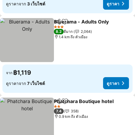
ดูราคาจาก
3 เว็บไซต์
ดูราคา
Bluerama - Adults Only
แชร์
เพิ่มในรายการโปรด
ดู
3 ดาว
8.2
ดีมาก
2,064
1.4 km ถึง ตัวเมือง
฿1,119
จาก
ดูราคาจาก
7 เว็บไซต์
ดูราคา
Phatchara Boutique hotel
แชร์
เพิ่มในรายการโปรด
2 ดาว
7.4
358
0.9 km ถึง ตัวเมือง