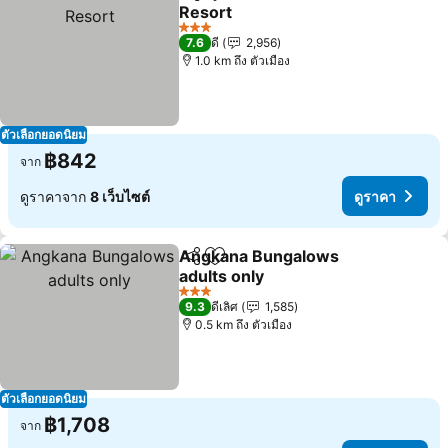
แชร์
เพิ่มในรายการโปรด
Resort
ดูราคา
3 ดาว
7.6
ดี
2,956
1.0 km ถึง ตัวเมือง
ตัวเลือกยอดนิยม
฿842
จาก
ดูราคาจาก
8 เว็บไซต์
ดูราคา
Angkana Bungalows
แชร์
เพิ่มในรายการโปรด
adults only
ดูราคา
3 ดาว
9.3
ดีเลิศ
1,585
0.5 km ถึง ตัวเมือง
ตัวเลือกยอดนิยม
฿1,708
จาก