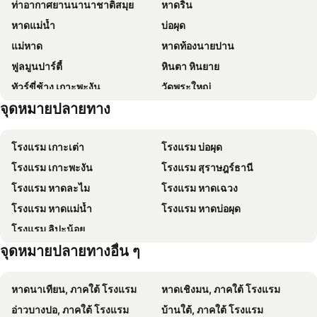
ท่าอากาศยานนานาชาติสมุย
หาดริ้น
March Samui Resort
ไอบิส สมุย บ่อผุด
หาดแม่น้ำ
บ่อผุด
Marina Residence
ไอส์แลนด์ วิว คาบาน่า
แม่หาด
หาดท้องนายปาน
ดีไลท์ รีสอร์ท
กินรี รีสอร์ท
ฟูลมูนปาร์ตี้
หินตา หินยาย
Phangan Island View
Tanyaporn House
ทัวร์ขี่ช้าง เกาะพะงัน
วัดพระใหญ่
79 Beach Club and Resort Samui
Shanti Boutique Hotel
จุดหมายปลายทาง
น้ำตกธารเสด็จ
เกาะนางยวน
มูนฮัทบังกะโล
Karma Resort
วัดปลายแหลม
อุทยานแห่งชาติหมู่เกาะอ่างทอง
Dreamcatcher Boutique Hotel
Kimpton Kitalay Samui By Ihg
โรงแรม เกาะเต่า
โรงแรม บ่อผุด
สวนพระพุทธรูปลึกลับ
พี 10 สมุย
Koh Samui Tower
โรงแรม เกาะพะงัน
โรงแรม สุราษฎร์ธานี
มาลิบู บีช บังกะโล
Little Paradise
โรงแรม หาดละไม
โรงแรม หาดเฉวง
ปาล์มพอยท์วิลเลจ
Maenam Villa Hotel
โรงแรม หาดแม่น้ำ
โรงแรม หาดบ่อผุด
Panorama Samui Residences
MM Hill Koh Samui Hotel - SHA Certified
โรงแรม ลิปะน้อย
Suncliff Resort
U're Holitel
จุดหมายปลายทางอื่น ๆ
Everest Resort
Riviera Beach Hotel
Samui Pier Beach Front & Resort
Choengmon Residence
หาดนาเทียน, ภาคใต้ โรงแรม
หาดเชิงมน, ภาคใต้ โรงแรม
Wild Cottages Elephant Sanctuary Resort
Ventus Phangan
อ่าวบางปอ, ภาคใต้ โรงแรม
บ้านใต้, ภาคใต้ โรงแรม
Green Residence Hotel
Cosy Bungalow