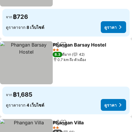
฿726
จาก
ดูราคาจาก
8 เว็บไซต์
ดูราคา
Phangan Barsay Hostel
แชร์
เพิ่มในรายการโปรด
ดูร
2 ดาว
8.3
ดีมาก
42
0.7 km ถึง ตัวเมือง
฿1,685
จาก
ดูราคาจาก
4 เว็บไซต์
ดูราคา
Phangan Villa
แชร์
เพิ่มในรายการโปรด
ดูราคา
2 ดาว