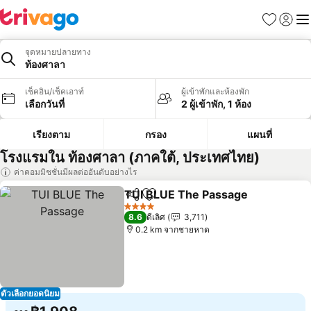
รายการโป
เข้าสู่ร
เมนู
จุดหมายปลายทาง
ท้องศาลา
เช็คอิน/เช็คเอาท์
ผู้เข้าพักและห้องพัก
เลือกวันที่
2 ผู้เข้าพัก, 1 ห้อง
เรียงตาม
กรอง
แผนที่
โรงแรมใน ท้องศาลา (ภาคใต้, ประเทศไทย)
ค่าคอมมิชชั่นมีผลต่ออันดับอย่างไร
TUI BLUE The Passage
แชร์
เพิ่มในรายการโปรด
ดูร
4 ดาว
8.6
ดีเลิศ
3,711
0.2 km จากชายหาด
ตัวเลือกยอดนิยม