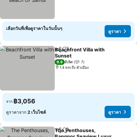
เลือกวันที่เพื่อดูราคาในวันนั้นๆ
ดูราคา
Beachfront Villa with
แชร์
เพิ่มในรายการโปรด
Sunset
ดูราคา
9.9
ดีเลิศ
7
1.4 km ถึง ตัวเมือง
฿3,056
จาก
ดูราคาจาก
2 เว็บไซต์
ดูราคา
The Penthouses,
แชร์
เพิ่มในรายการโปรด
Bangpor Seaview Luxury