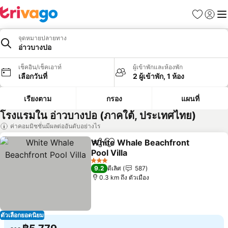
รายการโป
เข้าสู่ร
เมนู
จุดหมายปลายทาง
อ่าวบางปอ
เช็คอิน/เช็คเอาท์
ผู้เข้าพักและห้องพัก
เลือกวันที่
2 ผู้เข้าพัก, 1 ห้อง
เรียงตาม
กรอง
แผนที่
โรงแรมใน อ่าวบางปอ (ภาคใต้, ประเทศไทย)
ค่าคอมมิชชั่นมีผลต่ออันดับอย่างไร
White Whale Beachfront
แชร์
เพิ่มในรายการโปรด
Pool Villa
ดูราคา
3 ดาว
9.2
ดีเลิศ
587
0.3 km ถึง ตัวเมือง
ตัวเลือกยอดนิยม