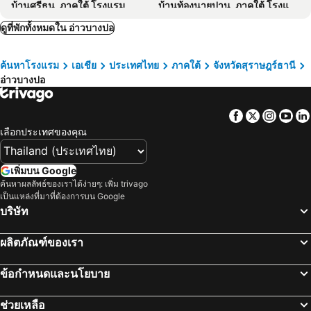
บ้านศรีธนู, ภาคใต้ โรงแรม
บ้านท้องนายปาน, ภาคใต้ โรงแรม
March Samui Resort
Panorama Samui Residences
หาดใหญ่, ภาคใต้ โรงแรม
นครศรีธรรมราช, ภาคใต้ โรงแรม
ดูที่พักทั้งหมดใน อ่าวบางปอ
เนเชอรัล วิง เฮลท์ สปา แอนด์ รีสอร์ท
เดอะ โลตัสเทอร์เรส
สงขลา, ภาคใต้ โรงแรม
ตรัง, ภาคใต้ โรงแรม
Vows Villa Beachfront
La Perle Resort Koh Samui
ค้นหาโรงแรม
เอเชีย
ประเทศไทย
ภาคใต้
จังหวัดสุราษฎร์ธานี
พัทลุง, ภาคใต้ โรงแรม
เกาะกระดาน, ภาคใต้ โรงแรม
Moorea Boutique Resort Samui
Room Beach Samui
อ่าวบางปอ
เกาะไหง, ภาคใต้ โรงแรม
เกาะเหลาเหลียง, ภาคใต้ โรงแรม
Koh Samui Tower
Maenam Hill 8
กรุงเทพฯ, ภาคกลาง โรงแรม
พัทยา, ภาคตะวันออก โรงแรม
Coffee Island
ศรีสมุย
Facebook
Twitter
Insta
Yo
หัวหิน, ภาคกลาง โรงแรม
เชียงใหม่, ภาคเหนือ โรงแรม
จินตา ซิตี้
Kanlaya Park
เลือกประเทศของคุณ
ชลบุรี, ภาคตะวันออก โรงแรม
หาดป่าตอง, ภาคใต้ โรงแรม
Hotel Win
Nathon Residence
ระยอง, ภาคตะวันออก โรงแรม
กาญจนบุรี, ภาคกลาง โรงแรม
เพิ่มบน Google
Jinta Hotel Nathon Beach
ทิพย์ธารา รีสอร์ท
ค้นหาผลลัพธ์ของเราได้ง่ายๆ: เพิ่ม trivago
ภูเก็ตทาวน์, ภาคใต้ โรงแรม
Everest Resort
ปาล์มพอยท์วิลเลจ
เป็นแหล่งที่มาที่ต้องการบน Google
บริษัท
J4 Samui Hotel
Chaweng Noi Residence
Samui Green Hotel
พี 10 สมุย
ผลิตภัณฑ์ของเรา
PTK BEACH
โรงแรมเอ็มเอ็ม เฮาส์
Skye Beach Hotel
เคซี บีช คลับ แอนด์ พูล วิลล่า
ข้อกำหนดและนโยบาย
SocialTel Koh Samui
SimPly Stay Fisherman's Village
ช่วยเหลือ