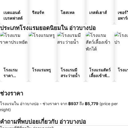
เบดแอนด์
รีสอร์ท
โฮสเทล
เกสต์เฮาส์
เซอร์ว
เบรคฟาสต์
อพาร์
ประเภทโรงแรมยอดนิยมใน อ่าวบางปอ
โรงแรม
โรงแรมหรู
โรงแรมมี
โรงแรมสัตว์
โรงแ
ราคา
สระว่ายน้ำ
เลี้ยงเข้าพัก
ประหยัด
ได้
ช่วงราคา
โรงแรมใน อ่าวบางปอ -
ช่วงราคา
จาก
‎฿937
ถึง
‎฿5,779
(price per
night)
คำถามที่พบบ่อยเกี่ยวกับ อ่าวบางปอ