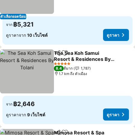
ตัวเลือกยอดนิยม
฿5,321
จาก
ดูราคาจาก
10 เว็บไซต์
ดูราคา
The Sea Koh Samui
แชร์
เพิ่มในรายการโปรด
Resort & Residences By
Tolani
ดูราคา
5 ดาว
8.4
ดีมาก
1,787
1.7 km ถึง ตัวเมือง
฿2,646
จาก
ดูราคาจาก
9 เว็บไซต์
ดูราคา
Mimosa Resort & Spa