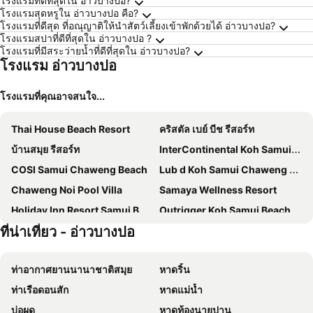
โรงแรมที่ดีที่สุดใน อ่าวบางปอ?
โรงแรมสุดหรูใน อ่าวบางปอ คือ?
โรงแรมที่ดีสุด ที่อณุญาติให้นำสัตว์เลี้ยงเข้าพักด้วยได้ อ่าวบางปอ?
โรงแรมสปาที่ดีที่สุดใน อ่าวบางปอ ?
โรงแรมที่มีสระว่ายน้ำที่ดีที่สุดใน อ่าวบางปอ?
โรงแรม อ่าวบางปอ
โรงแรมที่คุณอาจสนใจ...
Thai House Beach Resort
คริสตัล เบย์ บีช รีสอร์ท
บ้านสมุย รีสอร์ท
InterContinental Koh Samui Resort by IHG
COSI Samui Chaweng Beach
Lub d Koh Samui Chaweng Beach
Chaweng Noi Pool Villa
Samaya Wellness Resort
Holiday Inn Resort Samui Bophut Beach By Ihg
Outrigger Koh Samui Beach Resort
ที่น่าเที่ยว - อ่าวบางปอ
Tiki Beach Koh Phangan
มีเลีย เกาะสมุย
Nantra Chaweng Beach Hotel
The Privilege Hotel Ezra Beach Club
ท่าอากาศยานนานาชาติสมุย
หาดริ้น
White Sand Samui Resort
ฟลอริสท์ รีสอร์ท
ท่าเรือดอนสัก
หาดแม่น้ำ
LOVE beach club Koh Samui
Combo Beach Hotel Samui
บ่อผุด
หาดท้องนายปาน
Vannee Golden Sands Beachfront Resort
The Canale Samui Resort