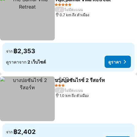
แชร์
เพิ่มในรายการโปรด
ดู
5 ดาว
/
ไม่มีคะแนน
0.7 km ถึง ตัวเมือง
฿2,353
จาก
ดูราคาจาก
2 เว็บไซต์
ดูราคา
บางปอซันไรซ์ 2 รีสอร์ท
แชร์
เพิ่มในรายการโปรด
ดูราค
3 ดาว
/
ไม่มีคะแนน
1.0 km ถึง ตัวเมือง
฿2,402
จาก