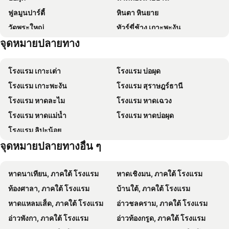
ฟูลมูนปาร์ตี้
หินตา หินยาย
Samui Verticolor
Marine Chaweng Beach Resort
วัดพระใหญ่
ทัวร์ขี่ช้าง เกาะพะงัน
Orchid Residence Samui
Centara Reserve Samui
จุดหมายปลายทาง
น้ำตกธารเสด็จ
วัดปลายแหลม
Nova Samui Resort
อาร์ค บาร์ บีช รีสอร์ท
สวนพระพุทธรูปลึกลับ
อนันตรา ลาวาน่า รีสอร์ท แอนด์ สปา
เซ็นทารา วิลล่า สมุย
โรงแรม เกาะเต่า
โรงแรม บ่อผุด
โรงแรมสมุย เฟิร์ส เฮาส์
ซันเซ็ทบีชคลับ
โรงแรม เกาะพะงัน
โรงแรม สุราษฎร์ธานี
Cheeky Monkey's Samui
ทองทิพย์ แมนชั่น
โรงแรม หาดละไม
โรงแรม หาดเฉวง
Avani Chaweng Samui Hotel & Beach Club
The Culture Samui
โรงแรม หาดแม่น้ำ
โรงแรม หาดบ่อผุด
Top Hostel Samui
Crystal Lamai Hotel
โรงแรม ลิปะน้อย
Centara Life Lamai Resort Samui
Ploen Chaweng Koh Samui
จุดหมายปลายทางอื่น ๆ
โรงแรมมาอยู่ สมุย
ศศิธารา เรสซิเดนซ์
The Ritz-Carlton, Koh Samui
Lamai Coconut Beach Resort
หาดนาเทียน, ภาคใต้ โรงแรม
หาดเชิงมน, ภาคใต้ โรงแรม
Mercure Samui Chaweng Tana
The Stay Chaweng Beach Resort
ท้องศาลา, ภาคใต้ โรงแรม
บ้านใต้, ภาคใต้ โรงแรม
The Villager Fishermans Village
Bay Beach Resort
หาดแหลมเส็ด, ภาคใต้ โรงแรม
อ่าวชลคราม, ภาคใต้ โรงแรม
Colorize Boutique Hotel
Thai Fight Hotel
อ่าวพังกา, ภาคใต้ โรงแรม
อ่าวท้องกรูด, ภาคใต้ โรงแรม
H&Y Chaweng
ละมุนละมัย เรสซิเดนซ์