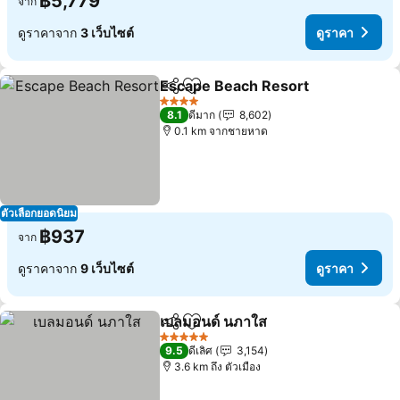
฿5,779
จาก
ดูราคาจาก
3 เว็บไซต์
ดูราคา
Escape Beach Resort
แชร์
เพิ่มในรายการโปรด
ดูรา
4 ดาว
8.1
ดีมาก
8,602
0.1 km จากชายหาด
ตัวเลือกยอดนิยม
฿937
จาก
ดูราคาจาก
9 เว็บไซต์
ดูราคา
เบลมอนด์ นภาใส
แชร์
เพิ่มในรายการโปรด
ดูราคา
5 ดาว
9.5
ดีเลิศ
3,154
3.6 km ถึง ตัวเมือง