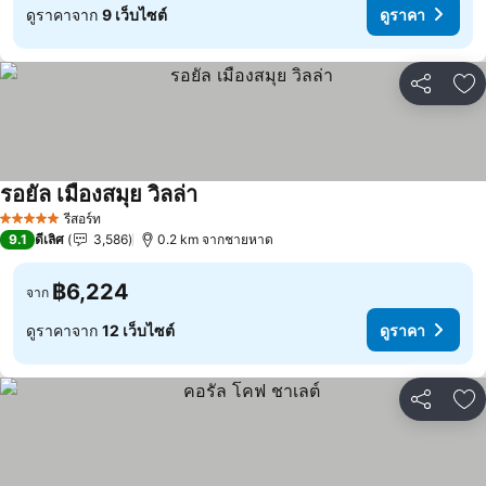
ดูราคาจาก
9 เว็บไซต์
ดูราคา
แชร์
เพ
รอยัล เมืองสมุย วิลล่า
รีสอร์ท
5 ดาว
9.1
ดีเลิศ
3,586
0.2 km จากชายหาด
฿6,224
จาก
ดูราคาจาก
12 เว็บไซต์
ดูราคา
แชร์
เพ