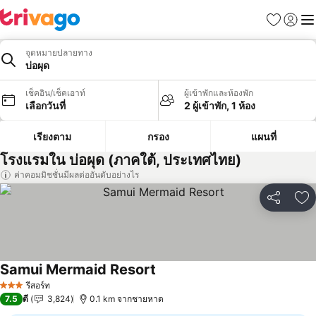
รายการโป
เข้าสู่ร
เมนู
จุดหมายปลายทาง
บ่อผุด
เช็คอิน/เช็คเอาท์
ผู้เข้าพักและห้องพัก
เลือกวันที่
2 ผู้เข้าพัก, 1 ห้อง
เรียงตาม
กรอง
แผนที่
โรงแรมใน บ่อผุด (ภาคใต้, ประเทศไทย)
ค่าคอมมิชชั่นมีผลต่ออันดับอย่างไร
แชร์
เพ
Samui Mermaid Resort
รีสอร์ท
3 ดาว
7.5
ดี
3,824
0.1 km จากชายหาด