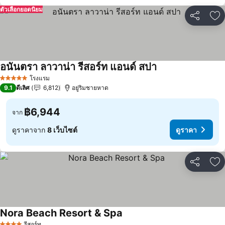
ตัวเลือกยอดนิยม
แชร์
เพ
อนันตรา ลาวาน่า รีสอร์ท แอนด์ สปา
โรงแรม
5 ดาว
9.1
ดีเลิศ
6,812
อยู่ริมชายหาด
฿6,944
จาก
ดูราคาจาก
8 เว็บไซต์
ดูราคา
แชร์
เพ
Nora Beach Resort & Spa
รีสอร์ท