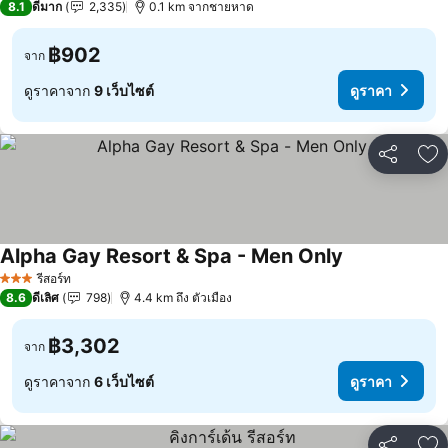
8.1
ดีมาก
2,335
0.1 km จากชายหาด
฿902
จาก
ดูราคาจาก
9 เว็บไซต์
ดูราคา
แชร์
เพ
Alpha Gay Resort & Spa - Men Only
รีสอร์ท
3 ดาว
8.6
ดีเลิศ
798
4.4 km ถึง ตัวเมือง
฿3,302
จาก
ดูราคาจาก
6 เว็บไซต์
ดูราคา