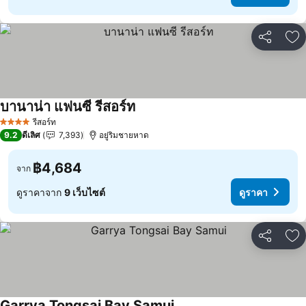
แชร์
เพ
บานาน่า แฟนซี รีสอร์ท
รีสอร์ท
4 ดาว
9.2
ดีเลิศ
7,393
อยู่ริมชายหาด
฿4,684
จาก
ดูราคาจาก
9 เว็บไซต์
ดูราคา
แชร์
เพ
Garrya Tongsai Bay Samui