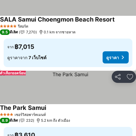
SALA Samui Choengmon Beach Resort
รีสอร์ท
5 ดาว
9.5
ดีเลิศ
7,270
0.1 km จากชายหาด
฿7,015
จาก
ดูราคาจาก
7 เว็บไซต์
ดูราคา
ตัวเลือกยอดนิยม
แชร์
เพ
The Park Samui
เซอร์วิสอพาร์ทเมนท์
4 ดาว
8.9
ดีเลิศ
232
5.2 km ถึง ตัวเมือง
฿3,610
จาก