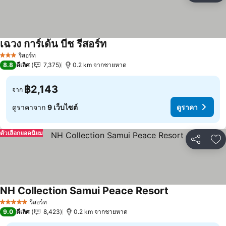
เฉวง การ์เด้น บีช รีสอร์ท
รีสอร์ท
3 ดาว
8.8
ดีเลิศ
7,375
0.2 km จากชายหาด
฿2,143
จาก
ดูราคาจาก
9 เว็บไซต์
ดูราคา
ตัวเลือกยอดนิยม
แชร์
เพ
NH Collection Samui Peace Resort
รีสอร์ท
5 ดาว
9.0
ดีเลิศ
8,423
0.2 km จากชายหาด