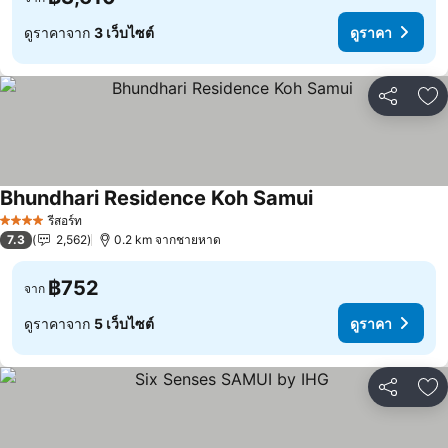
ดูราคาจาก
3 เว็บไซต์
ดูราคา
แชร์
เพ
Bhundhari Residence Koh Samui
รีสอร์ท
4 ดาว
7.3
2,562
0.2 km จากชายหาด
฿752
จาก
ดูราคาจาก
5 เว็บไซต์
ดูราคา
แชร์
เพ