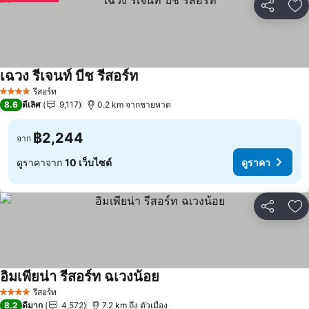
แชร์
เพ
เฉวง รีเจนท์ บีช รีสอร์ท
รีสอร์ท
4 ดาว
8.6
ดีเลิศ
9,117
0.2 km จากชายหาด
฿2,244
จาก
ดูราคาจาก
10 เว็บไซต์
ดูราคา
แชร์
เพ
อิมเพียน่า รีสอร์ท ฉเวงน้อย
รีสอร์ท
4 ดาว
8.2
ดีมาก
4,572
7.2 km ถึง ตัวเมือง