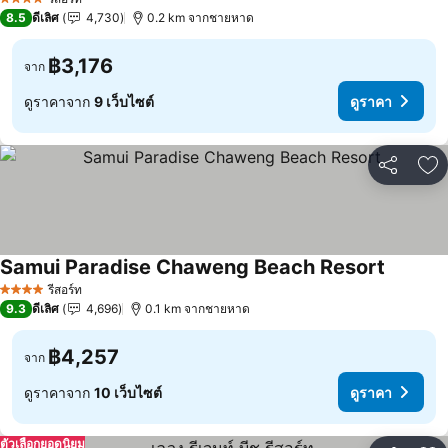
4 ดาว
8.5
ดีเลิศ
4,730
0.2 km จากชายหาด
฿3,176
จาก
ดูราคาจาก
9 เว็บไซต์
ดูราคา
แชร์
เพ
Samui Paradise Chaweng Beach Resort
รีสอร์ท
4 ดาว
9.3
ดีเลิศ
4,696
0.1 km จากชายหาด
฿4,257
จาก
ดูราคาจาก
10 เว็บไซต์
ดูราคา
ตัวเลือกยอดนิยม