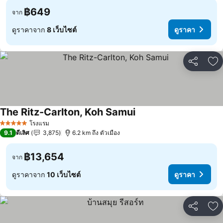
฿649
จาก
ดูราคาจาก
8 เว็บไซต์
ดูราคา
แชร์
เพ
The Ritz-Carlton, Koh Samui
โรงแรม
5 ดาว
9.1
ดีเลิศ
3,875
6.2 km ถึง ตัวเมือง
฿13,654
จาก
ดูราคาจาก
10 เว็บไซต์
ดูราคา
แชร์
เพ