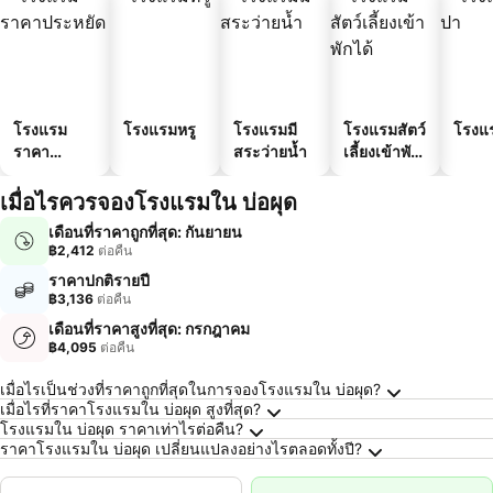
โรงแรม
โรงแรมหรู
โรงแรมมี
โรงแรมสัตว์
โรงแ
ราคา
สระว่ายน้ำ
เลี้ยงเข้าพัก
ประหยัด
ได้
เมื่อไรควรจองโรงแรมใน บ่อผุด
เดือนที่ราคาถูกที่สุด: กันยายน
฿2,412
ต่อคืน
ราคาปกติรายปี
฿3,136
ต่อคืน
เดือนที่ราคาสูงที่สุด: กรกฎาคม
฿4,095
ต่อคืน
คำถามที่พบบ่อยเกี่ยวกับ บ่อผุด
เมื่อไรเป็นช่วงที่ราคาถูกที่สุดในการจองโรงแรมใน บ่อผุด?
เมื่อไรที่ราคาโรงแรมใน บ่อผุด สูงที่สุด?
โรงแรมใน บ่อผุด ราคาเท่าไรต่อคืน?
ราคาโรงแรมใน บ่อผุด เปลี่ยนแปลงอย่างไรตลอดทั้งปี?