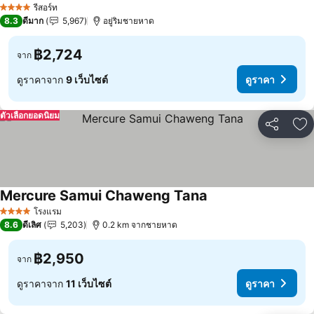
รีสอร์ท
4 ดาว
8.3
ดีมาก
5,967
อยู่ริมชายหาด
฿2,724
จาก
ดูราคาจาก
9 เว็บไซต์
ดูราคา
ตัวเลือกยอดนิยม
แชร์
เพ
Mercure Samui Chaweng Tana
โรงแรม
4 ดาว
8.6
ดีเลิศ
5,203
0.2 km จากชายหาด
฿2,950
จาก
ดูราคาจาก
11 เว็บไซต์
ดูราคา