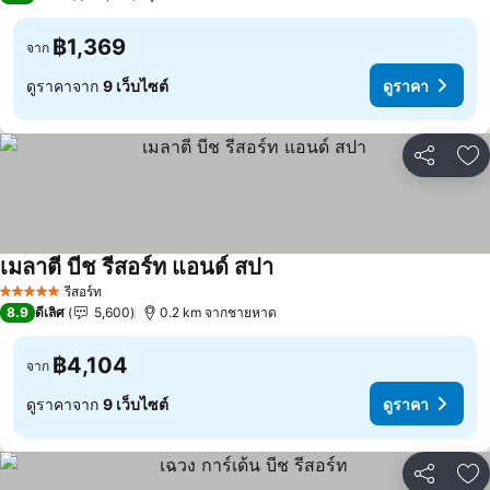
฿1,369
จาก
ดูราคาจาก
9 เว็บไซต์
ดูราคา
แชร์
เพ
เมลาตี บีช รีสอร์ท แอนด์ สปา
รีสอร์ท
5 ดาว
8.9
ดีเลิศ
5,600
0.2 km จากชายหาด
฿4,104
จาก
ดูราคาจาก
9 เว็บไซต์
ดูราคา
แชร์
เพ