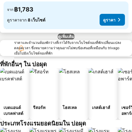
฿1,783
จาก
ดูราคาจาก
8 เว็บไซต์
ดูราคา
ดูเพิ่มเติม
ราคาและจำนวนห้องพักว่างที่เราได้รับจากเว็บไซต์จองที่พักเปลี่ยนแปลง
ตลอดเวลา ซึ่งหมายความว่าคุณอาจไม่พบข้อเสนอที่เหมือนกับ trivago
เมื่อไปยังเว็บไซต์จองที่พัก
ที่พักอื่นๆ ใน บ่อผุด
เบดแอนด์
รีสอร์ท
โฮสเทล
เกสต์เฮาส์
เซอร์ว
เบรคฟาสต์
อพาร์
ประเภทโรงแรมยอดนิยมใน บ่อผุด