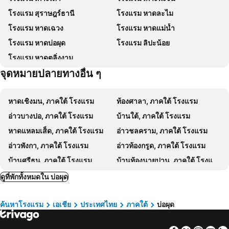
โรงแรมสมุย เฟิร์ส เฮาส์
ซันเซ็ทบีชคลับ
โรงแรม สุราษฎร์ธานี
โรงแรม หาดละไม
Cheeky Monkey's Samui
Avani Chaweng Samui Hotel & Beach Club
โรงแรม หาดเฉวง
โรงแรม หาดแม่น้ำ
ทองทิพย์ แมนชั่น
The Culture Samui
โรงแรม หาดบ่อผุด
โรงแรม ลิปะน้อย
Top Hostel Samui
Crystal Lamai Hotel
โรงแรม หาดตลิ่งงาม
Centara Life Lamai Resort Samui
โรงแรมมาอยู่ สมุย
จุดหมายปลายทางอื่น ๆ
Ploen Chaweng Koh Samui
The Ritz-Carlton, Koh Samui
ศศิธารา เรสซิเดนซ์
Lamai Coconut Beach Resort
หาดเชิงมน, ภาคใต้ โรงแรม
ท้องศาลา, ภาคใต้ โรงแรม
Mercure Samui Chaweng Tana
The Stay Chaweng Beach Resort
อ่าวบางปอ, ภาคใต้ โรงแรม
บ้านใต้, ภาคใต้ โรงแรม
The Villager Fishermans Village
Bay Beach Resort
หาดแหลมเส็ด, ภาคใต้ โรงแรม
อ่าวชลคราม, ภาคใต้ โรงแรม
Colorize Boutique Hotel
Thai Fight Hotel
อ่าวพังกา, ภาคใต้ โรงแรม
อ่าวท้องกรูด, ภาคใต้ โรงแรม
H&Y Chaweng
ละมุนละมัย เรสซิเดนซ์
บ้านศรีธนู, ภาคใต้ โรงแรม
บ้านท้องนายปาน, ภาคใต้ โรงแรม
SimPly Stay Fisherman's Village
เดอะ ลอดจ์
หาดใหญ่, ภาคใต้ โรงแรม
นครศรีธรรมราช, ภาคใต้ โรงแรม
ดูที่พักทั้งหมดใน บ่อผุด
Dreamcatcher Boutique Hotel
Eden Extend Fisherman's village
สงขลา, ภาคใต้ โรงแรม
ตรัง, ภาคใต้ โรงแรม
โรงแรมรักสมุย เรสซิเด้นท์
ZAYN Samui Hotel
ค้นหาโรงแรม
เอเชีย
ประเทศไทย
ภาคใต้
บ่อผุด
พัทลุง, ภาคใต้ โรงแรม
เกาะกระดาน, ภาคใต้ โรงแรม
GOODTHINGS Cafe & Hotel
Riviera Beach Hotel
เกาะไหง, ภาคใต้ โรงแรม
เกาะเหลาเหลียง, ภาคใต้ โรงแรม
Greenlight Fisherman's Village Samui Resort & Café
The Waterfront Bophut