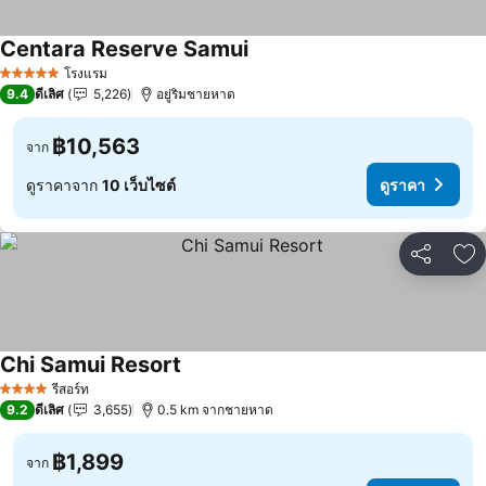
Centara Reserve Samui
โรงแรม
5 ดาว
9.4
ดีเลิศ
5,226
อยู่ริมชายหาด
฿10,563
จาก
ดูราคาจาก
10 เว็บไซต์
ดูราคา
แชร์
เพ
Chi Samui Resort
รีสอร์ท
4 ดาว
9.2
ดีเลิศ
3,655
0.5 km จากชายหาด
฿1,899
จาก