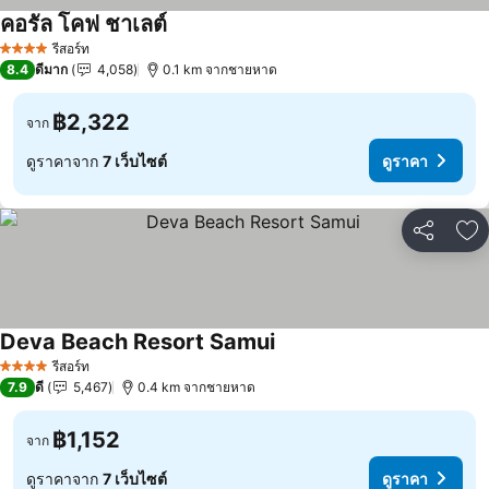
คอรัล โคฟ ชาเลต์
รีสอร์ท
4 ดาว
8.4
ดีมาก
4,058
0.1 km จากชายหาด
฿2,322
จาก
ดูราคาจาก
7 เว็บไซต์
ดูราคา
แชร์
เพ
Deva Beach Resort Samui
รีสอร์ท
4 ดาว
7.9
ดี
5,467
0.4 km จากชายหาด
฿1,152
จาก
ดูราคาจาก
7 เว็บไซต์
ดูราคา