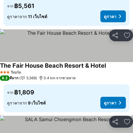
฿5,561
จาก
ดูราคาจาก
11 เว็บไซต์
ดูราคา
แชร์
เพ
The Fair House Beach Resort & Hotel
รีสอร์ท
3 ดาว
8.2
ดีมาก
5,569
0.4 km จากชายหาด
฿1,809
จาก
ดูราคาจาก
9 เว็บไซต์
ดูราคา
แชร์
เพ