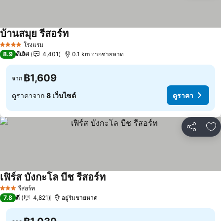
บ้านสมุย รีสอร์ท
โรงแรม
4 ดาว
8.9
ดีเลิศ
4,401
0.1 km จากชายหาด
฿1,609
จาก
ดูราคาจาก
8 เว็บไซต์
ดูราคา
แชร์
เพ
เฟิร์ส บังกะโล บีช รีสอร์ท
รีสอร์ท
3 ดาว
7.8
ดี
4,821
อยู่ริมชายหาด