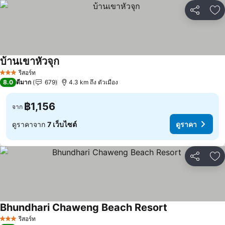
แชร์
เพ
บ้านเขาหัวจุก
รีสอร์ท
3 ดาว
8.0
ดีมาก
679
4.3 km ถึง ตัวเมือง
฿1,156
จาก
ดูราคาจาก
7 เว็บไซต์
ดูราคา
แชร์
เพ
Bhundhari Chaweng Beach Resort
รีสอร์ท
3 ดาว