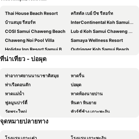
Thai House Beach Resort
คริสตัล เบย์ บีช รีสอร์ท
บ้านสมุย รีสอร์ท
InterContinental Koh Samui Resort by IHG
COSI Samui Chaweng Beach
Lub d Koh Samui Chaweng Beach
Chaweng Noi Pool Villa
Samaya Wellness Resort
Holiday Inn Resort Samui Bophut Beach By Ihg
Outrigger Koh Samui Beach Resort
ที่น่าเที่ยว - บ่อผุด
Tiki Beach Koh Phangan
มีเลีย เกาะสมุย
Nantra Chaweng Beach Hotel
The Privilege Hotel Ezra Beach Club
ท่าอากาศยานนานาชาติสมุย
หาดริ้น
White Sand Samui Resort
ฟลอริสท์ รีสอร์ท
ท่าเรือดอนสัก
บ่อผุด
Combo Beach Hotel Samui
LOVE beach club Koh Samui
หาดแม่น้ำ
หาดท้องนายปาน
Vannee Golden Sands Beachfront Resort
The Canale Samui Resort
ฟูลมูนปาร์ตี้
หินตา หินยาย
Marine Chaweng Beach Resort
Samui Verticolor
วัดพระใหญ่
ทัวร์ขี่ช้าง เกาะพะงัน
Centara Reserve Samui
Orchid Residence Samui
จุดหมายปลายทาง
น้ำตกธารเสด็จ
วัดปลายแหลม
อาร์ค บาร์ บีช รีสอร์ท
Nova Samui Resort
สวนพระพุทธรูปลึกลับ
อนันตรา ลาวาน่า รีสอร์ท แอนด์ สปา
เซ็นทารา วิลล่า สมุย
โรงแรม เกาะเต่า
โรงแรม เกาะพะงัน