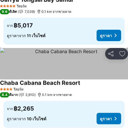
รีสอร์ท
5 ดาว
9.6
ดีเลิศ
7,039
0.1 km จากชายหาด
฿5,017
จาก
ดูราคาจาก
11 เว็บไซต์
ดูราคา
แชร์
เพ
Chaba Cabana Beach Resort
รีสอร์ท
4 ดาว
8.4
ดีมาก
2,910
0.1 km จากชายหาด
฿2,265
จาก
ดูราคาจาก
10 เว็บไซต์
ดูราคา