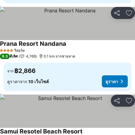
แชร์
เพ
Prana Resort Nandana
รีสอร์ท
4 ดาว
9.3
ดีเลิศ
4,766
0.1 km จากชายหาด
฿2,866
จาก
ดูราคาจาก
10 เว็บไซต์
ดูราคา
แชร์
เพ
Samui Resotel Beach Resort