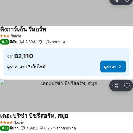
แชร์
เพ
คิงการ์เด้น รีสอร์ท
รีสอร์ท
3 ดาว
8.9
ดีเลิศ
2,803
อยู่ริมชายหาด
฿2,110
จาก
ดูราคาจาก
7 เว็บไซต์
ดูราคา
แชร์
เพ
เดอะบริซ่า บีชรีสอร์ท, สมุย
รีสอร์ท
4 ดาว
8.0
ดีมาก
4,945
0.2 km จากชายหาด