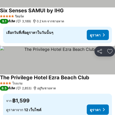
Six Senses SAMUI by IHG
รีสอร์ท
5 ดาว
9.1
ดีเลิศ
3,189
0.2 km จากชายหาด
เลือกวันที่เพื่อดูราคาในวันนั้นๆ
ดูราคา
แชร์
เพ
The Privilege Hotel Ezra Beach Club
โรงแรม
4 ดาว
8.5
ดีเลิศ
2,853
อยู่ริมชายหาด
฿1,599
จาก
ดูราคาจาก
12 เว็บไซต์
ดูราคา