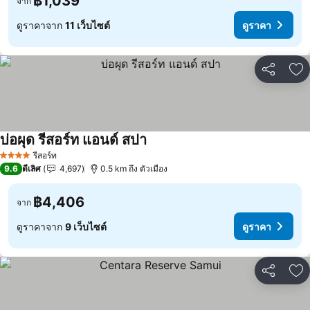
฿1,039
จาก
ดูราคาจาก
11 เว็บไซต์
ดูราคา
แชร์
เพ
บ่อผุด รีสอร์ท แอนด์ สปา
รีสอร์ท
4 ดาว
9.6
ดีเลิศ
4,697
0.5 km ถึง ตัวเมือง
฿4,406
จาก
ดูราคาจาก
9 เว็บไซต์
ดูราคา
แชร์
เพ