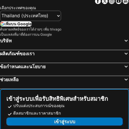
Facebook
Twitter
Insta
Yo
กรุงเทพฯ, ภาคกลาง โรงแรม
พัทยา, ภาคตะวันออก โรงแรม
The White Cottage
Karma Resort
เลือกประเทศของคุณ
หัวหิน, ภาคกลาง โรงแรม
เชียงใหม่, ภาคเหนือ โรงแรม
Avocado Koh Samui
เนเชอร์รัล สมุยโฮเต็ล
ชลบุรี, ภาคตะวันออก โรงแรม
หาดป่าตอง, ภาคใต้ โรงแรม
Natural Samui Hotel
The Tree Samui
เพิ่มบน Google
ระยอง, ภาคตะวันออก โรงแรม
กาญจนบุรี, ภาคกลาง โรงแรม
ค้นหาผลลัพธ์ของเราได้ง่ายๆ: เพิ่ม trivago
ไอบิส สมุย บ่อผุด
Azul Beach Resort
เป็นแหล่งที่มาที่ต้องการบน Google
ภูเก็ตทาวน์, ภาคใต้ โรงแรม
โรงแรมไทม์
ป๊อปปี้ส์ สมุย รีสอร์ท
บริษัท
Behind The Scene Hotel Club @ Samui
บลู เทอร์เทิล บีช โฮเทล
ผลิตภัณฑ์ของเรา
เอเวอร์กรีน รีสอร์ท
Samui Star Guesthouse
เฉวงน้อยรีสอร์ท
พี 10 สมุย
ข้อกำหนดและนโยบาย
Anam Cara
Leva Boutique Hotel
ช่วยเหลือ
มาย ลีฟวิ่งเพลส เกาะสมุย
เข้าสู่ระบบเพื่อรับสิทธิพิเศษสำหรับสมาชิก
ปรับแต่งประสบการณ์ของคุณ
ดีลสมาชิกและราคาสมาชิก
เข้าสู่ระบบ