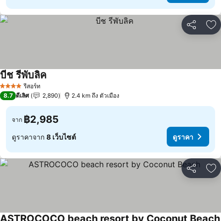
แชร์
เพ
บีช รีพับลิค
ดูราคา
รีสอร์ท
4 ดาว
8.7
ดีเลิศ
2,890
2.4 km ถึง ตัวเมือง
฿2,985
จาก
ดูราคาจาก
8 เว็บไซต์
ดูราคา
แชร์
เพ
ASTROCOCO beach resort by Coconut Beach