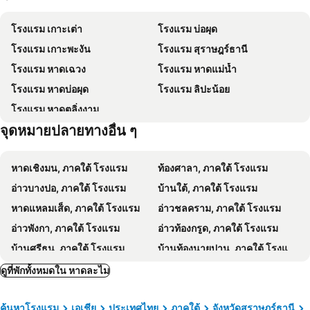
วัดปลายแหลม
อุทยานแห่งชาติหมู่เกาะอ่างทอง
โรงแรมสมุย เฟิร์ส เฮาส์
Cheeky Monkey's Samui
โรงแรม เกาะเต่า
โรงแรม บ่อผุด
Avani Chaweng Samui Hotel & Beach Club
ทองทิพย์ แมนชั่น
โรงแรม เกาะพะงัน
โรงแรม สุราษฎร์ธานี
Centara Life Lamai Resort Samui
Crystal Lamai Hotel
โรงแรม หาดเฉวง
โรงแรม หาดแม่น้ำ
Top Hostel Samui
The Culture Samui
โรงแรม หาดบ่อผุด
โรงแรม ลิปะน้อย
Ploen Chaweng Koh Samui
โรงแรมมาอยู่ สมุย
โรงแรม หาดตลิ่งงาม
Lamai Coconut Beach Resort
ศศิธารา เรสซิเดนซ์
จุดหมายปลายทางอื่น ๆ
The Ritz-Carlton, Koh Samui
Mercure Samui Chaweng Tana
The Stay Chaweng Beach Resort
Thai Fight Hotel
หาดเชิงมน, ภาคใต้ โรงแรม
ท้องศาลา, ภาคใต้ โรงแรม
Colorize Boutique Hotel
The Villager Fishermans Village
อ่าวบางปอ, ภาคใต้ โรงแรม
บ้านใต้, ภาคใต้ โรงแรม
Bay Beach Resort
ละมุนละมัย เรสซิเดนซ์
หาดแหลมเส็ด, ภาคใต้ โรงแรม
อ่าวชลคราม, ภาคใต้ โรงแรม
H&Y Chaweng
First Residence Hotel
อ่าวพังกา, ภาคใต้ โรงแรม
อ่าวท้องกรูด, ภาคใต้ โรงแรม
โลลิต้า บังกะโล
Panupong Hotel
บ้านศรีธนู, ภาคใต้ โรงแรม
บ้านท้องนายปาน, ภาคใต้ โรงแรม
Chill Inn Hub
TandT House
หาดใหญ่, ภาคใต้ โรงแรม
นครศรีธรรมราช, ภาคใต้ โรงแรม
ดูที่พักทั้งหมดใน หาดละไม
Samui Seabreeze Place
สวนมะลิ สมุย
สงขลา, ภาคใต้ โรงแรม
ตรัง, ภาคใต้ โรงแรม
MyVillage Lamai
Take your time hotel koh samui
ค้นหาโรงแรม
เอเชีย
ประเทศไทย
ภาคใต้
จังหวัดสุราษฎร์ธานี
พัทลุง, ภาคใต้ โรงแรม
เกาะกระดาน, ภาคใต้ โรงแรม