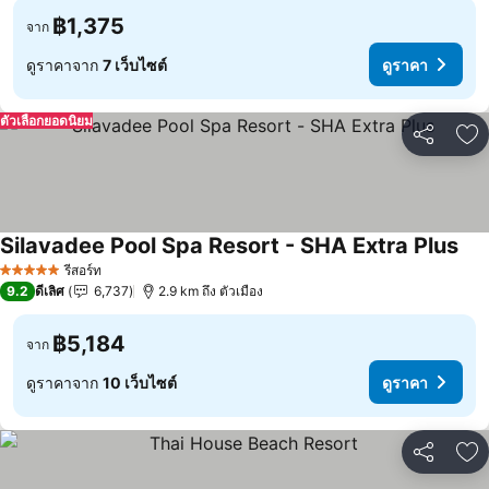
฿1,375
จาก
ดูราคาจาก
7 เว็บไซต์
ดูราคา
ตัวเลือกยอดนิยม
แชร์
เพ
Silavadee Pool Spa Resort - SHA Extra Plus
ดูร
รีสอร์ท
5 ดาว
9.2
ดีเลิศ
6,737
2.9 km ถึง ตัวเมือง
฿5,184
จาก
ดูราคาจาก
10 เว็บไซต์
ดูราคา
แชร์
เพ