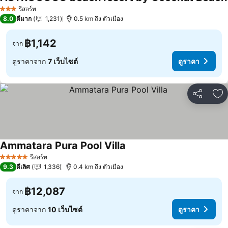
รีสอร์ท
3 ดาว
8.0
ดีมาก
1,231
0.5 km ถึง ตัวเมือง
฿1,142
จาก
ดูราคาจาก
7 เว็บไซต์
ดูราคา
แชร์
เพ
Ammatara Pura Pool Villa
ดูราคา
รีสอร์ท
5 ดาว
9.3
ดีเลิศ
1,336
0.4 km ถึง ตัวเมือง
฿12,087
จาก
ดูราคาจาก
10 เว็บไซต์
ดูราคา