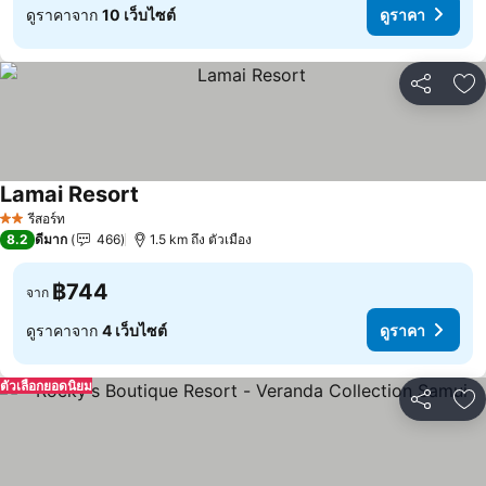
ดูราคาจาก
10 เว็บไซต์
ดูราคา
แชร์
เพ
Lamai Resort
ดูราคา
รีสอร์ท
2 ดาว
8.2
ดีมาก
466
1.5 km ถึง ตัวเมือง
฿744
จาก
ดูราคาจาก
4 เว็บไซต์
ดูราคา
ตัวเลือกยอดนิยม
แชร์
เพ