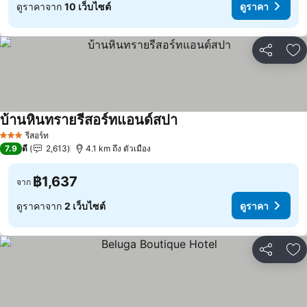
ดูราคาจาก
10 เว็บไซต์
ดูราคา
แชร์
เพ
บ้านหินทรายรีสอร์ทแอนด์สปา
ดูราคา
รีสอร์ท
3 ดาว
7.9
ดี
2,613
4.1 km ถึง ตัวเมือง
฿1,637
จาก
ดูราคาจาก
2 เว็บไซต์
ดูราคา
แชร์
เพ