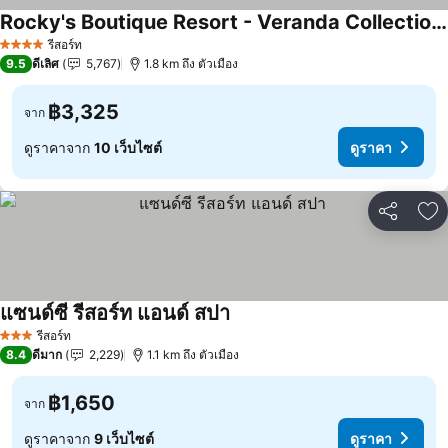
Rocky's Boutique Resort - Veranda Collection Samui
ดูราคา
รีสอร์ท
4 ดาว
9.5
ดีเลิศ
5,767
1.8 km ถึง ตัวเมือง
฿3,325
จาก
ดูราคาจาก
10 เว็บไซต์
ดูราคา
แชร์
เพ
แซนด์ซี รีสอร์ท แอนด์ สปา
ดูราคา
รีสอร์ท
3 ดาว
8.4
ดีมาก
2,229
1.1 km ถึง ตัวเมือง
฿1,650
จาก
ดูราคาจาก
9 เว็บไซต์
ดูราคา