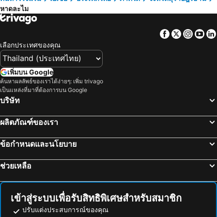
Lamai chalet
บ้านพิชชา
หาดละไม
เกาะไหง, ภาคใต้ โรงแรม
เกาะเหลาเหลียง, ภาคใต้ โรงแรม
Best Resort
โรงแรมบอนนี่
กรุงเทพฯ, ภาคกลาง โรงแรม
พัทยา, ภาคตะวันออก โรงแรม
บีทีแมนชั่น
Baannatcha
Facebook
Twitter
Insta
Yo
หัวหิน, ภาคกลาง โรงแรม
เชียงใหม่, ภาคเหนือ โรงแรม
Weekender Bungalow
ซัมเมอร์ อินน์
เลือกประเทศของคุณ
ชลบุรี, ภาคตะวันออก โรงแรม
หาดป่าตอง, ภาคใต้ โรงแรม
Pavilion Samui Pool Residence
Amity Bungalow
ระยอง, ภาคตะวันออก โรงแรม
กาญจนบุรี, ภาคกลาง โรงแรม
เพิ่มบน Google
อาริน่า บูทิค เรสซิเด้นซ์
Fewtor Place
ค้นหาผลลัพธ์ของเราได้ง่ายๆ: เพิ่ม trivago
ภูเก็ตทาวน์, ภาคใต้ โรงแรม
Chaweng Park Place
U Hub Chaweng
เป็นแหล่งที่มาที่ต้องการบน Google
บริษัท
บลู เทอร์เทิล บีช โฮเทล
Shalom Center Chaweng
เฉวงเรสซิเดนซ์
The Nest Samui
ผลิตภัณฑ์ของเรา
Villa Labaron
Sunya Cottage
J4
ข้อกำหนดและนโยบาย
ช่วยเหลือ
เข้าสู่ระบบเพื่อรับสิทธิพิเศษสำหรับสมาชิก
ปรับแต่งประสบการณ์ของคุณ