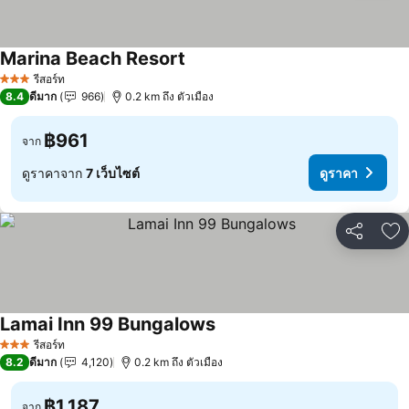
Marina Beach Resort
ดูราคา
รีสอร์ท
3 ดาว
8.4
ดีมาก
966
0.2 km ถึง ตัวเมือง
฿961
จาก
ดูราคาจาก
7 เว็บไซต์
ดูราคา
แชร์
เพ
Lamai Inn 99 Bungalows
ดูราคา
รีสอร์ท
3 ดาว
8.2
ดีมาก
4,120
0.2 km ถึง ตัวเมือง
฿1,187
จาก