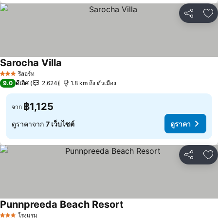
แชร์
เพ
Sarocha Villa
ดูราคา
รีสอร์ท
3 ดาว
9.0
ดีเลิศ
2,624
1.8 km ถึง ตัวเมือง
฿1,125
จาก
ดูราคาจาก
7 เว็บไซต์
ดูราคา
แชร์
เพ
Punnpreeda Beach Resort
ดูราคา
โรงแรม