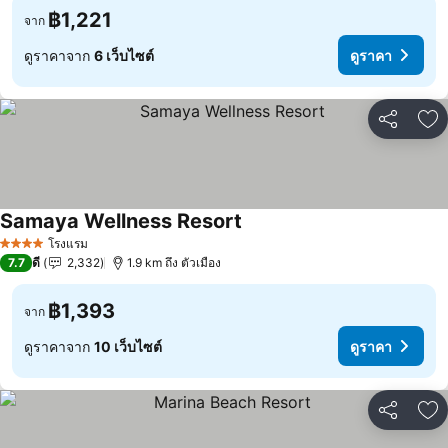
฿1,221
จาก
ดูราคาจาก
6 เว็บไซต์
ดูราคา
แชร์
เพ
Samaya Wellness Resort
ดูราคา
โรงแรม
4 ดาว
7.7
ดี
2,332
1.9 km ถึง ตัวเมือง
฿1,393
จาก
ดูราคาจาก
10 เว็บไซต์
ดูราคา
แชร์
เพ