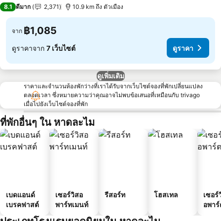
3 ดาว
8.1
ดีมาก
2,371
10.9 km ถึง ตัวเมือง
฿1,085
จาก
ดูราคาจาก
7 เว็บไซต์
ดูราคา
ดูเพิ่มเติม
ราคาและจำนวนห้องพักว่างที่เราได้รับจากเว็บไซต์จองที่พักเปลี่ยนแปลง
ตลอดเวลา ซึ่งหมายความว่าคุณอาจไม่พบข้อเสนอที่เหมือนกับ trivago
เมื่อไปยังเว็บไซต์จองที่พัก
ที่พักอื่นๆ ใน หาดละไม
เบดแอนด์
เซอร์วิสอ
รีสอร์ท
โฮสเทล
เซอร์ว
เบรคฟาสต์
พาร์ทเมนท์
อพาร์