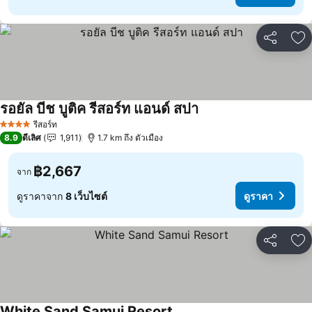
แชร์
เพ
รอยัล บีช บูติค รีสอร์ท แอนด์ สปา
ดูราคา
รีสอร์ท
4 ดาว
8.9
ดีเลิศ
1,911
1.7 km ถึง ตัวเมือง
฿2,667
จาก
ดูราคาจาก
8 เว็บไซต์
ดูราคา
แชร์
เพ
White Sand Samui Resort