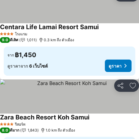
Centara Life Lamai Resort Samui
ดูราคา
โรงแรม
4 ดาว
9.0
ดีเลิศ
1,011
0.3 km ถึง ตัวเมือง
฿1,450
จาก
ดูราคาจาก
6 เว็บไซต์
ดูราคา
แชร์
เพ
Zara Beach Resort Koh Samui
ดูราคา
รีสอร์ท
4 ดาว
8.0
ดีมาก
1,843
1.0 km ถึง ตัวเมือง