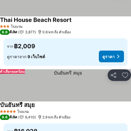
Thai House Beach Resort
ดูราคา
โรงแรม
3 ดาว
8.6
ดีเลิศ
3,877
0.6 km ถึง ตัวเมือง
฿2,009
จาก
ดูราคาจาก
9 เว็บไซต์
ดูราคา
ตัวเลือกยอดนิยม
แชร์
เพ
บันยันทรี สมุย
ดูราคา
โรงแรม
5 ดาว
9.6
ดีเลิศ
6,410
2.9 km ถึง ตัวเมือง