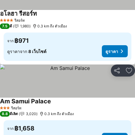
อโลฮา รีสอร์ท
ดูราคา
รีสอร์ท
4 ดาว
7.5
ดี
1,980
0.3 km ถึง ตัวเมือง
฿971
จาก
ดูราคาจาก
8 เว็บไซต์
ดูราคา
แชร์
เพ
Am Samui Palace
ดูราคา
รีสอร์ท
3 ดาว
8.8
ดีเลิศ
3,020
0.3 km ถึง ตัวเมือง
฿1,658
จาก