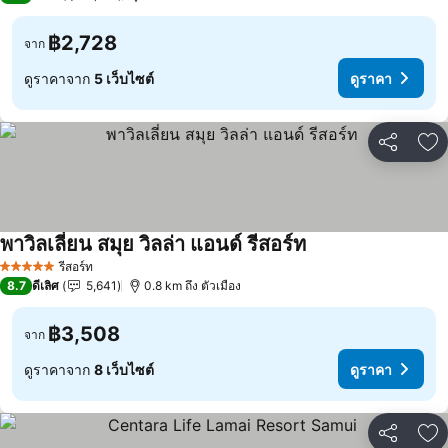
฿2,728
จาก
ดูราคาจาก
5 เว็บไซต์
ดูราคา
แชร์
เพ
พาวิลเลี่ยน สมุย วิลล่า แอนด์ รีสอร์ท
ดูราคา
รีสอร์ท
5 ดาว
8.7
ดีเลิศ
5,641
0.8 km ถึง ตัวเมือง
฿3,508
จาก
ดูราคาจาก
8 เว็บไซต์
ดูราคา
แชร์
เพ