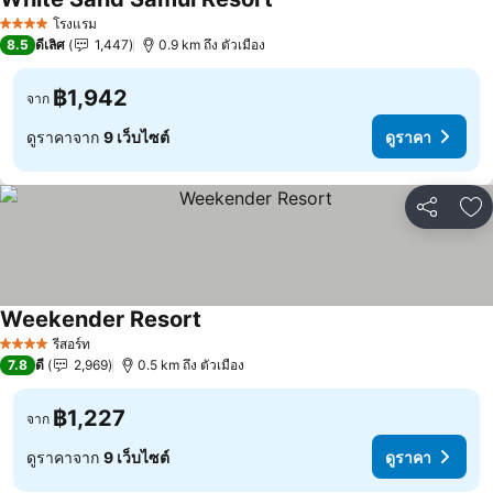
ดูราคา
โรงแรม
4 ดาว
8.5
ดีเลิศ
1,447
0.9 km ถึง ตัวเมือง
฿1,942
จาก
ดูราคาจาก
9 เว็บไซต์
ดูราคา
แชร์
เพ
Weekender Resort
ดูราคา
รีสอร์ท
4 ดาว
7.8
ดี
2,969
0.5 km ถึง ตัวเมือง
฿1,227
จาก
ดูราคาจาก
9 เว็บไซต์
ดูราคา