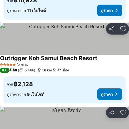
฿16,928
จาก
ดูราคาจาก
11 เว็บไซต์
ดูราคา
แชร์
เพ
Outrigger Koh Samui Beach Resort
ดูราคา
โรงแรม
5 ดาว
8.6
ดีเลิศ
5,466
1.8 km ถึง ตัวเมือง
฿2,128
จาก
ดูราคาจาก
9 เว็บไซต์
ดูราคา
แชร์
เพ