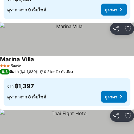
ดูราคาจาก
9 เว็บไซต์
ดูราคา
แชร์
เพ
Marina Villa
ดูราคา
รีสอร์ท
3 ดาว
8.3
ดีมาก
1,830
0.2 km ถึง ตัวเมือง
฿1,397
จาก
ดูราคาจาก
8 เว็บไซต์
ดูราคา
แชร์
เพ