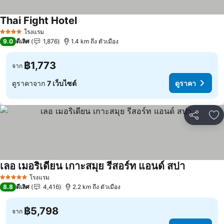
Thai Fight Hotel
ดูราคา
โรงแรม
4 ดาว
9.0
ดีเลิศ
1,876
1.4 km ถึง ตัวเมือง
฿1,773
จาก
ดูราคาจาก
7 เว็บไซต์
ดูราคา
แชร์
เพ
เลอ เมอริเดียน เกาะสมุย รีสอร์ท แอนด์ สปา
ดูราคา
โรงแรม
5 ดาว
8.8
ดีเลิศ
4,416
2.2 km ถึง ตัวเมือง
฿5,798
จาก