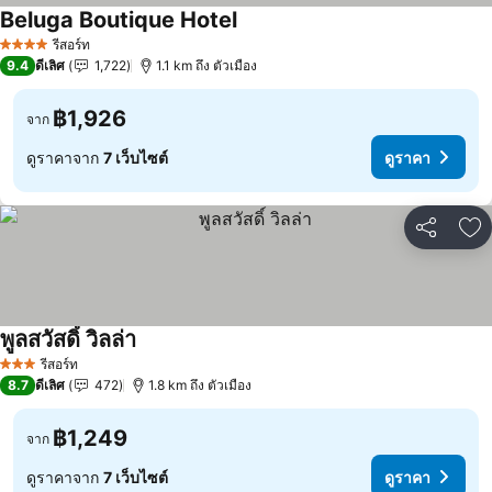
Beluga Boutique Hotel
ดูราคา
รีสอร์ท
4 ดาว
9.4
ดีเลิศ
1,722
1.1 km ถึง ตัวเมือง
฿1,926
จาก
ดูราคาจาก
7 เว็บไซต์
ดูราคา
แชร์
เพ
พูลสวัสดิ์ วิลล่า
ดูราคา
รีสอร์ท
3 ดาว
8.7
ดีเลิศ
472
1.8 km ถึง ตัวเมือง
฿1,249
จาก
ดูราคาจาก
7 เว็บไซต์
ดูราคา