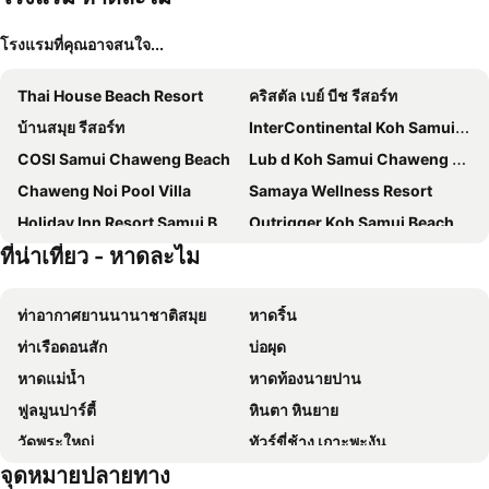
โรงแรมที่คุณอาจสนใจ...
Thai House Beach Resort
คริสตัล เบย์ บีช รีสอร์ท
บ้านสมุย รีสอร์ท
InterContinental Koh Samui Resort by IHG
COSI Samui Chaweng Beach
Lub d Koh Samui Chaweng Beach
Chaweng Noi Pool Villa
Samaya Wellness Resort
Holiday Inn Resort Samui Bophut Beach By Ihg
Outrigger Koh Samui Beach Resort
ที่น่าเที่ยว - หาดละไม
มีเลีย เกาะสมุย
Nantra Chaweng Beach Hotel
White Sand Samui Resort
The Privilege Hotel Ezra Beach Club
ท่าอากาศยานนานาชาติสมุย
หาดริ้น
ฟลอริสท์ รีสอร์ท
LOVE beach club Koh Samui
ท่าเรือดอนสัก
บ่อผุด
Combo Beach Hotel Samui
The Canale Samui Resort
หาดแม่น้ำ
หาดท้องนายปาน
Samui Verticolor
Marine Chaweng Beach Resort
ฟูลมูนปาร์ตี้
หินตา หินยาย
Centara Reserve Samui
Orchid Residence Samui
วัดพระใหญ่
ทัวร์ขี่ช้าง เกาะพะงัน
อาร์ค บาร์ บีช รีสอร์ท
Nova Samui Resort
จุดหมายปลายทาง
น้ำตกธารเสด็จ
สวนพระพุทธรูปลึกลับ
อนันตรา ลาวาน่า รีสอร์ท แอนด์ สปา
เซ็นทารา วิลล่า สมุย