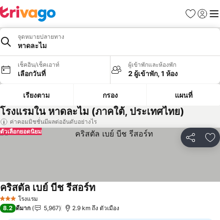
รายการโป
เข้าสู่ร
เมนู
จุดหมายปลายทาง
หาดละไม
เช็คอิน/เช็คเอาท์
ผู้เข้าพักและห้องพัก
เลือกวันที่
2 ผู้เข้าพัก, 1 ห้อง
เรียงตาม
กรอง
แผนที่
โรงแรมใน หาดละไม (ภาคใต้, ประเทศไทย)
ค่าคอมมิชชั่นมีผลต่ออันดับอย่างไร
ตัวเลือกยอดนิยม
แชร์
เพ
คริสตัล เบย์ บีช รีสอร์ท
ดูราคา
โรงแรม
3 ดาว
8.2
ดีมาก
5,967
2.9 km ถึง ตัวเมือง