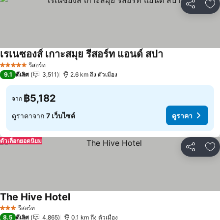
แชร์
เพ
เรเนซองส์ เกาะสมุย รีสอร์ท แอนด์ สปา
ดูราคา
รีสอร์ท
5 ดาว
9.1
ดีเลิศ
3,511
2.6 km ถึง ตัวเมือง
฿5,182
จาก
ดูราคาจาก
7 เว็บไซต์
ดูราคา
ตัวเลือกยอดนิยม
แชร์
เพ
The Hive Hotel
ดูราคา
รีสอร์ท
3 ดาว
8.5
ดีเลิศ
4,865
0.1 km ถึง ตัวเมือง