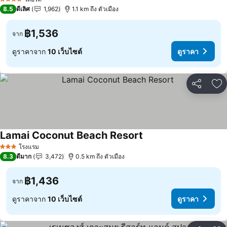
4 ดาว
8.5
ดีเลิศ
1,962
1.1 km ถึง ตัวเมือง
฿1,536
จาก
ดูราคาจาก
10 เว็บไซต์
ดูราคา
แชร์
เพ
Lamai Coconut Beach Resort
ดูราคา
โรงแรม
3 ดาว
8.3
ดีมาก
3,472
0.5 km ถึง ตัวเมือง
฿1,436
จาก
ดูราคาจาก
10 เว็บไซต์
ดูราคา