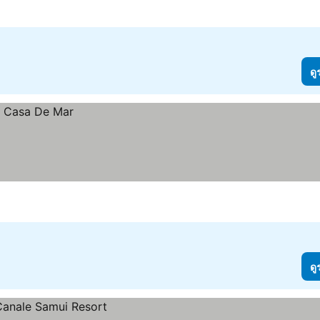
ดู
ดู