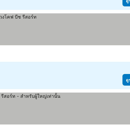
ดู
ดู