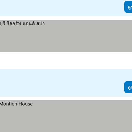
ดู
ดู