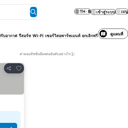
TH · ฿
เมนู
เข้าสู่ระบบ
ดูแผนที่
งปรับอากาศ
รีสอร์ท
Wi-Fi
เซอร์วิสอพาร์ทเมนท์
ยกเลิกฟรี
ครอบครัว
ค่าคอมมิชชั่นมีผลต่ออันดับอย่างไร
เพิ่มในรายการโปรด
แชร์