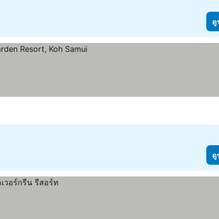
ดู
ดู