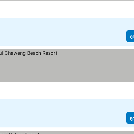
ดู
ดู