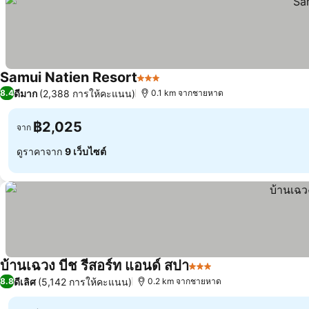
Samui Natien Resort
3 ดาว
ดีมาก
(2,388 การให้คะแนน)
8.4
0.1 km จากชายหาด
฿2,025
จาก
ดูราคาจาก
9 เว็บไซต์
บ้านเฉวง บีช รีสอร์ท แอนด์ สปา
3 ดาว
ดีเลิศ
(5,142 การให้คะแนน)
8.8
0.2 km จากชายหาด