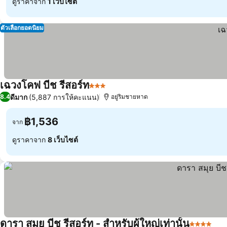
ดูราคาจาก
1 เว็บไซต์
ตัวเลือกยอดนิยม
เฉวงโคฟ บีช รีสอร์ท
3 ดาว
ดีมาก
(5,887 การให้คะแนน)
8.4
อยู่ริมชายหาด
฿1,536
จาก
ดูราคาจาก
8 เว็บไซต์
ดารา สมุย บีช รีสอร์ท - สำหรับผู้ใหญ่เท่านั้น