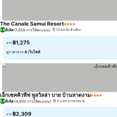
The Canale Samui Resort
4 ดาว
ดีเลิศ
(1,659 การให้คะแนน)
8.6
1.5 km ถึง ตัวเมือง
฿1,275
จาก
ดูราคาจาก
8 เว็บไซต์
เอ็กเซคคิวทีฟ พูลวิลล่า บาย บ้านหาดงาม
4 ดาว
ดีเลิศ
(4,600 การให้คะแนน)
8.9
0.2 km จากชายหาด
฿2,309
จาก