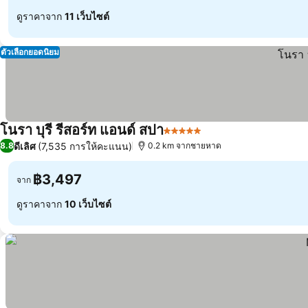
ดูราคาจาก
11 เว็บไซต์
ตัวเลือกยอดนิยม
โนรา บุรี รีสอร์ท แอนด์ สปา
5 ดาว
ดีเลิศ
(7,535 การให้คะแนน)
8.8
0.2 km จากชายหาด
฿3,497
จาก
ดูราคาจาก
10 เว็บไซต์