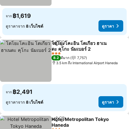
฿1,619
จาก
ดูราคาจาก
8 เว็บไซต์
ดูราคา
โตโยะโคะอิน โตเกียว ฮาเน
แชร์
เพิ่มในรายการโปรด
ดะ คุโกะ นัมเบอร์ 2
3 ดาว
8.2
ดีมาก
7,757
3.5 km ถึง International Airport Haneda
฿2,491
จาก
ดูราคาจาก
8 เว็บไซต์
ดูราคา
Hotel Metropolitan Tokyo
แชร์
เพิ่มในรายการโปรด
Haneda