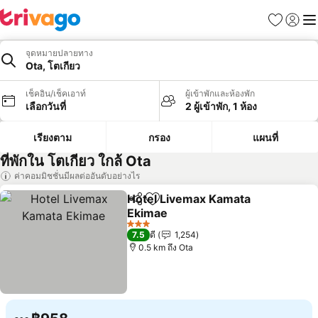
รายการโป
เข้าสู่ร
เมนู
จุดหมายปลายทาง
Ota, โตเกียว
เช็คอิน/เช็คเอาท์
ผู้เข้าพักและห้องพัก
เลือกวันที่
2 ผู้เข้าพัก, 1 ห้อง
เรียงตาม
กรอง
แผนที่
ที่พักใน โตเกียว ใกล้ Ota
ค่าคอมมิชชั่นมีผลต่ออันดับอย่างไร
Hotel Livemax Kamata
แชร์
เพิ่มในรายการโปรด
Ekimae
3 ดาว
7.5
ดี
1,254
0.5 km ถึง Ota