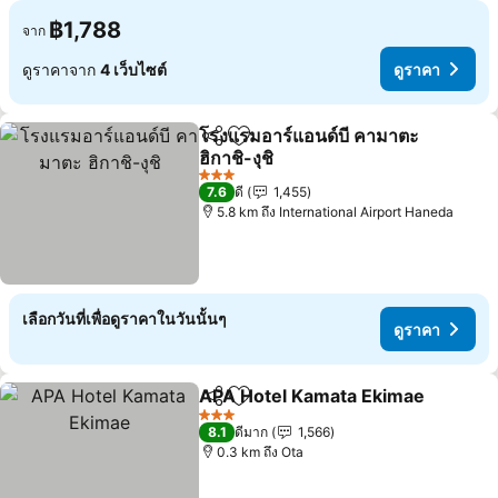
฿1,788
จาก
ดูราคาจาก
4 เว็บไซต์
ดูราคา
โรงแรมอาร์แอนด์บี คามาตะ
แชร์
เพิ่มในรายการโปรด
ฮิกาชิ-งุชิ
3 ดาว
7.6
ดี
1,455
5.8 km ถึง International Airport Haneda
เลือกวันที่เพื่อดูราคาในวันนั้นๆ
ดูราคา
APA Hotel Kamata Ekimae
แชร์
เพิ่มในรายการโปรด
3 ดาว
8.1
ดีมาก
1,566
0.3 km ถึง Ota