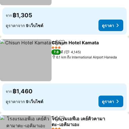
฿1,305
จาก
ดูราคาจาก
9 เว็บไซต์
ดูราคา
Chisun Hotel Kamata
แชร์
เพิ่มในรายการโปรด
3 ดาว
7.8
ดี
4,145
6.1 km ถึง International Airport Haneda
฿1,460
จาก
ดูราคาจาก
9 เว็บไซต์
ดูราคา
โรงแรมเอพีเอ เคย์คิวคามา
แชร์
เพิ่มในรายการโปรด
ตะ-เอคิมาเอะ