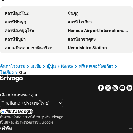
Sakura Hotel Nippori
Hotel Owl Tokyo Nippori
สถานีอุเอโนะ
ชินจูกุ
KOKO HOTEL Ueno Station
Keisei Richmond Hotel Tokyo Oshiage
สถานีชินจูกุ
สถานีโตเกียว
APA Hotel Asakusa Shin Okachimachi Ekimae
Tosei Hotel Cocone Ueno
สถานีอิเคบุคุโระ
Haneda Airport International Terminal Station
APA Hotel Asakusa Ekimae
Tosei Hotel Cocone Ueno Okachimachi
สถานีชิบูย่า
สถานีอาซาคุสะ
HOTEL MYSTAYS Ueno Inaricho
โรงแรมชินจูกุ วอชิงตัน เมน
สนามบินนานาชาตินาริตะ
Ueno Metro Station
โตโยะโคะอิน โตเกียว อุเอโนะ ทาวาระมะจิ-เอกิ
Hotel Villa Fontaine Grand Haneda Airport
Kawaguchi Lake
International Airport Haneda
โรงแรมมายสเตย์ส คาเมย์โดะ
Richmond Hotel Premier Asakusa International
Shibuya
สถานีกินซ่า
โรงแรมอาร์แอนด์บี อุเอโนะ ฮิโรโคจิ
HOTEL LiVEMAX Shinjuku Kabukicho
ค้นหาโรงแรม
เอเชีย
ญี่ปุ่น
Kanto
ฟรีเฟคเจอร์โตเกียว
โตเกียว
Ota
อุเอะโนะ
Matsumoto Station
APA Hotel Ueno Ekikita
โรงแรมเอพีเอ ชินจูกุ คาบุกิโชะ ทาวเวอร์
สถานีชินนากาว่า
Nozawa Onsen Ski Resort
HOTEL MYSTAYS Ueno Iriyaguchi
Hop Inn Tokyo Asakusa
Facebook
Twitter
Insta
Yo
Kamata Station
Shiga - kogen
Hotel Comfact
HOTEL MYSTAYS Ueno East
เลือกประเทศของคุณ
Okachimachi Station
สถานีนิปโปริ
APA Hotel Ueno Inaricho Ekikita
โรงแรมเซนจูเรียน อิเคะบุคุโระ
สถานีรปปงหงิ
กาล่า ยูซาวะ
Smile Hotel Sugamo
Via Inn Iidabashi Korakuen
เพิ่มบน Google
Kawasaki Station
Tokyo Disneyland
ค้นหาผลลัพธ์ของเราได้ง่ายๆ: เพิ่ม trivago
โรงแรมเกรเซอรี่ ชินจูกุ
เวสเซล อินน์ อุเอโนะ อิริยะ เอคิมาเอะ
เป็นแหล่งที่มาที่ต้องการบน Google
Kawaguchiko
Echigo Yuzawa Hot Spring
เวีย อินน์ อากิฮาบาระ
APA Hotel Sugamo Ekimae
บริษัท