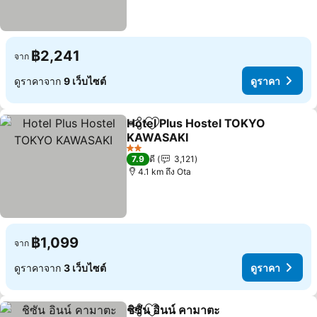
฿2,241
จาก
ดูราคาจาก
9 เว็บไซต์
ดูราคา
Hotel Plus Hostel TOKYO
แชร์
เพิ่มในรายการโปรด
KAWASAKI
2 ดาว
7.9
ดี
3,121
4.1 km ถึง Ota
฿1,099
จาก
ดูราคาจาก
3 เว็บไซต์
ดูราคา
ชิซัน อินน์ คามาตะ
แชร์