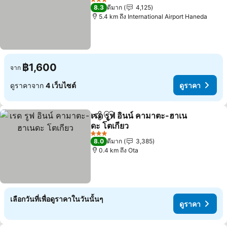
3 ดาว
8.3
ดีมาก
4,125
5.4 km ถึง International Airport Haneda
฿1,600
จาก
ดูราคาจาก
4 เว็บไซต์
ดูราคา
เรด รูฟ อินน์ คามาตะ-ฮาเน
แชร์
เพิ่มในรายการโปรด
ดะ โตเกียว
3 ดาว
8.0
ดีมาก
3,385
0.4 km ถึง Ota
เลือกวันที่เพื่อดูราคาในวันนั้นๆ
ดูราคา