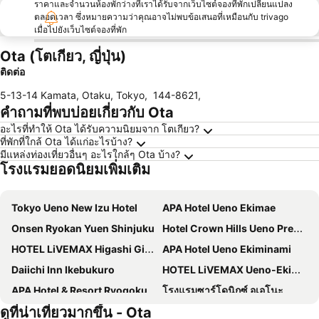
ราคาและจำนวนห้องพักว่างที่เราได้รับจากเว็บไซต์จองที่พักเปลี่ยนแปลง
ตลอดเวลา ซึ่งหมายความว่าคุณอาจไม่พบข้อเสนอที่เหมือนกับ trivago
เมื่อไปยังเว็บไซต์จองที่พัก
Ota (โตเกียว, ญี่ปุ่น)
ติดต่อ
5-13-14 Kamata, Otaku, Tokyo
,
144-8621
,
คำถามที่พบบ่อยเกี่ยวกับ Ota
อะไรที่ทำให้ Ota ได้รับความนิยมจาก โตเกียว?
ที่พักที่ใกล้ Ota ได้แก่อะไรบ้าง?
มีแหล่งท่องเที่ยวอื่นๆ อะไรใกล้ๆ Ota บ้าง?
โรงแรมยอดนิยมเพิ่มเติม
Tokyo Ueno New Izu Hotel
APA Hotel Ueno Ekimae
Onsen Ryokan Yuen Shinjuku
Hotel Crown Hills Ueno Premier
HOTEL LiVEMAX Higashi Ginza
APA Hotel Ueno Ekiminami
Daiichi Inn Ikebukuro
HOTEL LiVEMAX Ueno-Ekimae
APA Hotel & Resort Ryogoku Ekimae Tower
โรงแรมซาร์โดนิกซ์ อุเอโนะ
ดูที่น่าเที่ยวมากขึ้น - Ota
Richmond Hotel Premier Tokyo Schole
โรงแรมฮาร์ทตัน ฮิกาชิชินากาวะ