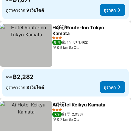
ดูราคาจาก
9 เว็บไซต์
ดูราคา
Hotel Route-Inn Tokyo
แชร์
เพิ่มในรายการโปรด
Kamata
3 ดาว
8.4
ดีมาก
1,462
0.5 km ถึง Ota
฿2,282
จาก
ดูราคาจาก
8 เว็บไซต์
ดูราคา
Ai Hotel Keikyu Kamata
แชร์
เพิ่มในรายการโปรด
3 ดาว
7.9
ดี
2,038
0.7 km ถึง Ota