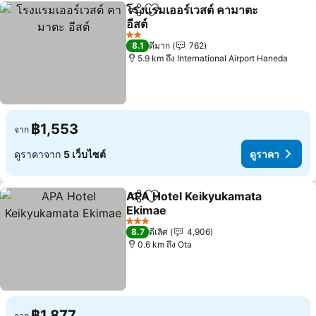
โรงแรมเออร์เวสต์ คามาตะ
แชร์
เพิ่มในรายการโปรด
อีสต์
2 ดาว
8.1
ดีมาก
762
5.9 km ถึง International Airport Haneda
฿1,553
จาก
ดูราคาจาก
5 เว็บไซต์
ดูราคา
APA Hotel Keikyukamata
แชร์
เพิ่มในรายการโปรด
Ekimae
3 ดาว
8.7
ดีเลิศ
4,906
0.6 km ถึง Ota
฿1,877
จาก