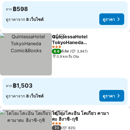
฿598
จาก
ดูราคาจาก
8 เว็บไซต์
ดูราคา
QuintessaHotel
แชร์
เพิ่มในรายการโปรด
TokyoHaneda
Comic&Books
3 ดาว
8.6
ดีเลิศ
3,947
0.9 km ถึง Ota
฿1,503
จาก
ดูราคาจาก
8 เว็บไซต์
ดูราคา
โตโยะโคะอิน โตเกียว คามา
แชร์
เพิ่มในรายการโปรด
ตะ ฮิงาชิ-กุชิ
3 ดาว
7.1
825