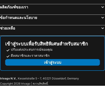
Nishi-Nippori Metro Station
ทะเลสาบคาวากุจิ
โรงแรมเอพีเอ เคย์เซย์ อุเอโนะ-เอกิมาเอะ
Hotel Sunroute Plaza Shinjuku
ผลิตภัณฑ์ของเรา
Tokyo Metro Station
Omiya Station
APA Hotel Yamanote Otsuka Ekimae Tower
Hotel Emit Ueno
Ginza Metro Station
สถานีอากิฮาบาระ
Tosei Hotel Cocone Asakusa Kuramae
Hotel Amanek Kamata Ekimae
ข้อกำหนดและนโยบาย
บ่อน้ำร้อนคุซัทสึ
Odawara Station
Sotetsu Fresa Inn Tokyo Tamachi
Sunshine City Prince Hotel
ช่วยเหลือ
นาริตะโคคุไซคูโค
Gotemba Premium Outlets
โรงแรมมายสเตย์ คามาตะ
Chisun Hotel Kamata
Utsunomiya Station
Yokohama Station
Hotel Asyl Tokyo Kamata
แกรนด์ พาร์ค โฮเทล พาเน็กซ์ โตเกียว
Hatchōbori Metro Station
สถานีโอชาโนมิซุ
APA Hotel Kamata Ekimae
โรงแรมอาร์แอนด์บี คามาตะ ฮิกาชิ-งุชิ
เข้าสู่ระบบเพื่อรับสิทธิพิเศษสำหรับสมาชิก
ภูเขาฟูจิ
Haneda Airport Terminal 1 Station
Urbain Tokyo Haneda Kamata
โตโยะโคะอิน โตเกียว คามาตะ นัมเบอร์ 1
ปรับแต่งประสบการณ์ของคุณ
Akihabara Metro Station
Takadanobaba Station
ดีลสมาชิกและราคาสมาชิก
Tosei Hotel Cocone Kamata
Hotel Livemax Kamata Ekimae
Kaihin-Makuhari Station
โตเกียว บิ๊กไซท์
เข้าสู่ระบบ
Tokyu Stay Kamata
โรงแรมเอพีเอ เคย์คิวคามาตะ-เอคิมาเอะ
Inaricho Metro Station
Kichijoji Station
โฮเทล ทอมส์
APA Hotel Keikyukamata Ekimae
Ota
Ikegami Honmon Temple
Hotel Oriental Express Tokyo Kamata
Universal Haneda
trivago N.V.
, Kesselstraße 5 – 7, 40221 Düsseldorf, Germany
Nishimagome Station
Omori station
RUMa INN Rokugoudote
hotel MONday Haneda Airport
Copyright 2026 trivago | สงวนลิขสิทธิ์.
Kawasaki Daishi Heiken-ji Temple
TRC Tokyo Ryutsu Center
Henn na Hotel Tokyo Haneda
โอลิมปิกอินน์ ชิบูย่า
Muza Kawasaki Symphony Hall
Ota Stadium
โรงแรมเอพีเอ อิเคบุคุโระ-เอคิ-คิตาคุจิ
โรงแรมวิลลา ฟอนแทน โตเกียว-นิฮงบาชิ มิตสึโกชิมาเอะ
Yumemigasaki Zoological Park
Nakanobu Station
The Onefive Tokyo Kameido
JR East Hotel Mets Premier Tokyo Bay Shinkiba