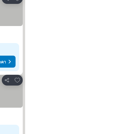
แชร์
าคา
เพิ่มในรายการโปรด
แชร์