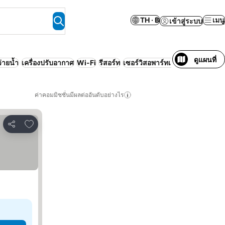
TH · ฿
เมนู
เข้าสู่ระบบ
ดูแผนที่
่ายน้ำ
เครื่องปรับอากาศ
Wi-Fi
รีสอร์ท
เซอร์วิสอพาร์ทเมนท์
หรูหรา
ค่าคอมมิชชั่นมีผลต่ออันดับอย่างไร
เพิ่มในรายการโปรด
แชร์