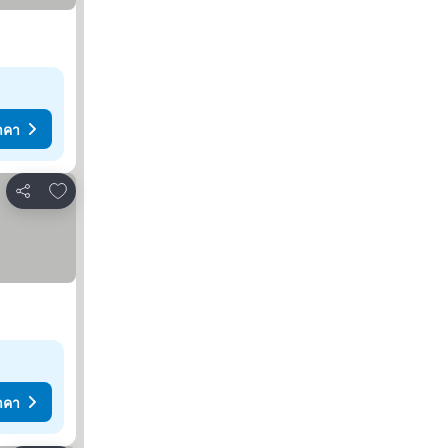
าคา
เพิ่มในรายการโปรด
แชร์
าคา