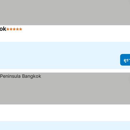
kok
5 ดาว
ดูร