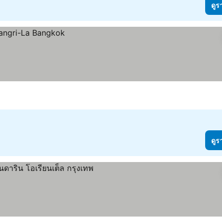
ดูร
ดูร