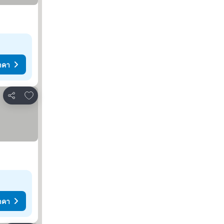
าคา
เพิ่มในรายการโปรด
แชร์
าคา