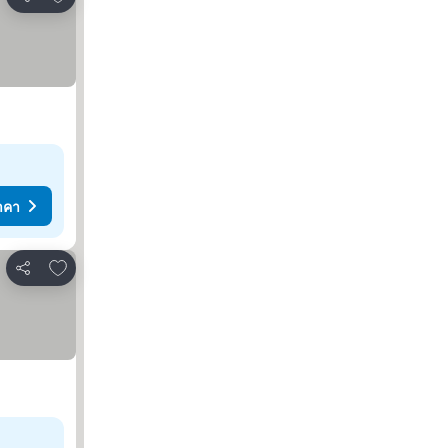
แชร์
าคา
เพิ่มในรายการโปรด
แชร์