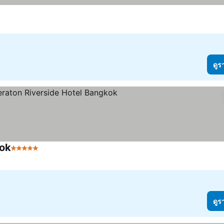
ดูร
kok
5 ดาว
ดูร