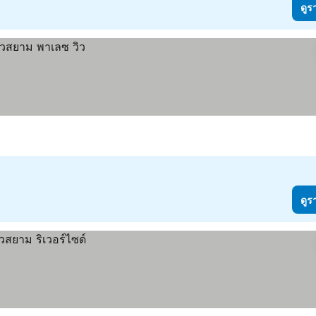
ดูร
ดูร