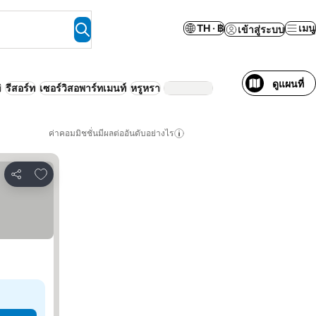
TH · ฿
เมนู
เข้าสู่ระบบ
ดูแผนที่
i
รีสอร์ท
เซอร์วิสอพาร์ทเมนท์
หรูหรา
ค่าคอมมิชชั่นมีผลต่ออันดับอย่างไร
เพิ่มในรายการโปรด
แชร์