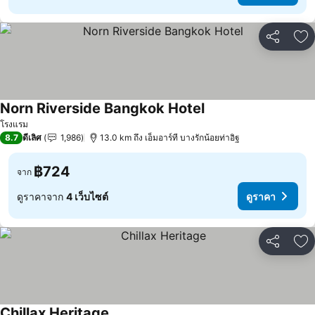
แชร์
เพ
Norn Riverside Bangkok Hotel
ดูราคา
โรงแรม
8.7
ดีเลิศ
1,986
13.0 km ถึง เอ็มอาร์ที บางรักน้อยท่าอิฐ
฿724
จาก
ดูราคาจาก
4 เว็บไซต์
ดูราคา
แชร์
เพ
Chillax Heritage