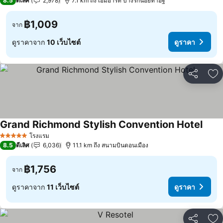
8.5
ดีเลิศ
2,978
7.1 km ถึง เอ็มอาร์ที บางรักน้อยท่าอิฐ
฿1,009
จาก
ดูราคาจาก
10 เว็บไซต์
ดูราคา
แชร์
เพ
Grand Richmond Stylish Convention Hotel
ดูราค
โรงแรม
5 ดาว
8.5
ดีเลิศ
6,036
11.1 km ถึง สนามบินดอนเมือง
฿1,756
จาก
ดูราคาจาก
11 เว็บไซต์
ดูราคา