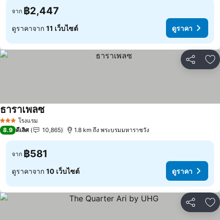
฿2,447
จาก
ดูราคาจาก
11 เว็บไซต์
ดูราคา
แชร์
เพ
ธาราเพลซ
ดูราคา
โรงแรม
3 ดาว
8.9
ดีเลิศ
10,865
1.8 km ถึง พระบรมมหาราชวัง
฿581
จาก
ดูราคาจาก
10 เว็บไซต์
ดูราคา
แชร์
เพ