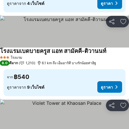
ดูราคาจาก
4 เว็บไซต์
ดูราคา
แชร์
เพ
โรงแรมเบดบายครูส แอท สามัคคี-ติวานนท์
ดูราคา
โรงแรม
3 ดาว
8.0
ดีมาก
1,210
6.1 km ถึง เอ็มอาร์ที บางรักน้อยท่าอิฐ
฿540
จาก
ดูราคาจาก
9 เว็บไซต์
ดูราคา
แชร์
เพ