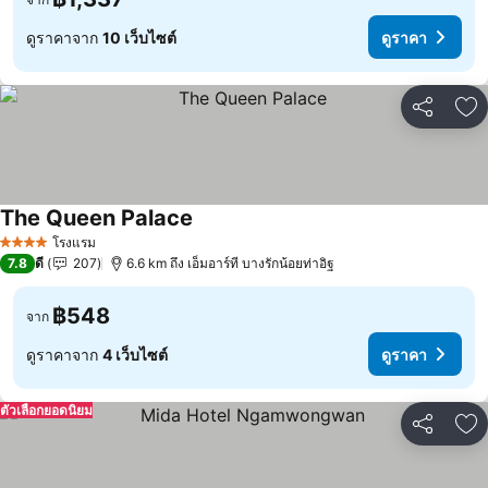
ดูราคาจาก
10 เว็บไซต์
ดูราคา
แชร์
เพ
The Queen Palace
ดูราคา
โรงแรม
4 ดาว
7.8
ดี
207
6.6 km ถึง เอ็มอาร์ที บางรักน้อยท่าอิฐ
฿548
จาก
ดูราคาจาก
4 เว็บไซต์
ดูราคา
ตัวเลือกยอดนิยม
แชร์
เพ