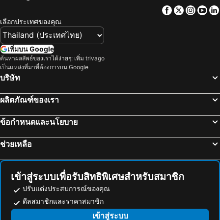
รามคำแหง
เอ็มอาร์ที สุขุมวิท
แกรนด์ เซ็นเตอร์พอยท์ โฮเทล ราชดำริ
Norn Riverside Bangkok Hotel
Facebook
Twitter
Insta
Yo
อนุสาวรีย์ชัยสมรภูมิ
ทองผาภูมิ
Holiday Inn Bangkok Sukhumvit By Ihg
เอทัส ลุมพีนี
เลือกประเทศของคุณ
อุทยานแห่งชาติแก่งกระจาน
ไบเทคบางนา
Capital O 75451 Podstel Hostel Bangkok
Twin Towers Hotel
เยาวราช
บีทีเอส นานา
Violet Tower at Khaosan Palace
ฟูรามา สีลม กรุงเทพ
เพิ่มบน Google
สะพานข้ามแม่น้ำแคว
ถนนข้าวสาร
ค้นหาผลลัพธ์ของเราได้ง่ายๆ: เพิ่ม trivago
โรงแรมปรินซ์พาเลซ
Centre Point Plus Hotel Silom
เป็นแหล่งที่มาที่ต้องการบน Google
หาดเขาตะเกียบ
Suphachalasai Stadium
Ibis Bangkok Riverside
นิวสยาม ริเวอร์ไซด์
บริษัท
พัทยาใต้
บีทีเอส อโศก
Ramada Plaza by Wyndham Bangkok Menam Riverside
รามบุตรี วิลเลจ อินน์ แอนด์ พลาซ่า
ผลิตภัณฑ์ของเรา
พัทยาเหนือ
ล่องเรือแม่น้ำเจ้าพระยา และวัดอรุณ
Lancaster Bangkok
12 The Residence Hotel & Apartment - Sha
สยามพารากอน
สยามสแควร์
โรงแรมอิเลฟเว่่น
โรงแรม แรมแบรนดท์ กรุงเทพฯ
ข้อกำหนดและนโยบาย
วัดอรุณ
มาบุญครอง
The Quarter Hualamphong by UHG
เอเวอร์กรีน เพลส สยาม บาย ยูเอชจี
ช่วยเหลือ
แกลง
บีทีเอส สยาม
V Resotel
โรงแรมนนทบุรี พาเลซ
อุทยานแห่งชาติเขื่อนศรีนครินทร์
พระปฐมเจดีย์
โรงแรม 13 เหรียญ บางใหญ่
Westgate Residence Hotel
สวนนงนุช
Cha-am Beach
Grand Richmond Stylish Convention Hotel
โรงแรมเบดบายครูส แอท สามัคคี-ติวานนท์
เข้าสู่ระบบเพื่อรับสิทธิพิเศษสำหรับสมาชิก
สถานีรถไฟหัวลำโพง
หาดแสม
Villa Baron Sha Plus
The Queen Palace
ปรับแต่งประสบการณ์ของคุณ
บีทีเอส พร้อมพงษ์
บีทีเอส หมอชิต
ดีลสมาชิกและราคาสมาชิก
Riverine Place Hotel and Residence
Mida Hotel Ngamwongwan
บีทีเอส อารีย์
บีทีเอส พญาไท
เข้าสู่ระบบ
Oakwood Suites Tiwanon Bangkok
Kalanan Riverside Resort