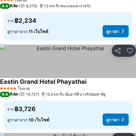
โรงแรม
4 ดาว
9.4
ดีเลิศ
8,375
1.5 km ถึง พระบรมมหาราชวัง
฿2,234
จาก
ดูราคาจาก
11 เว็บไซต์
ดูราคา
แชร์
เพ
Eastin Grand Hotel Phayathai
ดูราคา
โรงแรม
5 ดาว
9.6
ดีเลิศ
14,727
15.5 km ถึง เอ็มอาร์ที บางรักน้อยท่าอิฐ
฿3,726
จาก
ดูราคาจาก
10 เว็บไซต์
ดูราคา