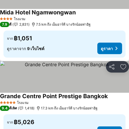
Mida Hotel Ngamwongwan
ดูราคา
โรงแรม
4 ดาว
7.9
ดี
2,831
7.5 km ถึง เอ็มอาร์ที บางรักน้อยท่าอิฐ
฿1,051
จาก
ดูราคาจาก
9 เว็บไซต์
ดูราคา
แชร์
เพ
Grande Centre Point Prestige Bangkok
ดูราคา
โรงแรม
5 ดาว
9.4
ดีเลิศ
1,418
17.3 km ถึง เอ็มอาร์ที บางรักน้อยท่าอิฐ
฿5,026
จาก