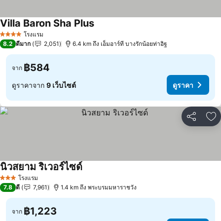
Villa Baron Sha Plus
ดูราคา
โรงแรม
4 ดาว
8.2
ดีมาก
2,051
6.4 km ถึง เอ็มอาร์ที บางรักน้อยท่าอิฐ
฿584
จาก
ดูราคาจาก
9 เว็บไซต์
ดูราคา
แชร์
เพ
นิวสยาม ริเวอร์ไซด์
ดูราคา
โรงแรม
3 ดาว
7.8
ดี
7,961
1.4 km ถึง พระบรมมหาราชวัง
฿1,223
จาก