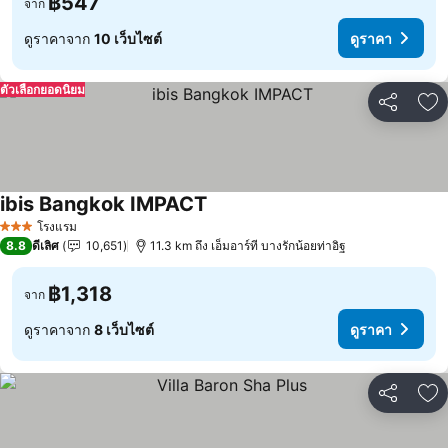
฿547
จาก
ดูราคาจาก
10 เว็บไซต์
ดูราคา
ตัวเลือกยอดนิยม
แชร์
เพ
ibis Bangkok IMPACT
ดูราคา
โรงแรม
3 ดาว
8.8
ดีเลิศ
10,651
11.3 km ถึง เอ็มอาร์ที บางรักน้อยท่าอิฐ
฿1,318
จาก
ดูราคาจาก
8 เว็บไซต์
ดูราคา
แชร์
เพ