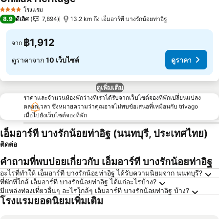
ดูราคา
โรงแรม
4 ดาว
8.9
ดีเลิศ
7,894
13.2 km ถึง เอ็มอาร์ที บางรักน้อยท่าอิฐ
฿1,912
จาก
ดูราคาจาก
10 เว็บไซต์
ดูราคา
ดูเพิ่มเติม
ราคาและจำนวนห้องพักว่างที่เราได้รับจากเว็บไซต์จองที่พักเปลี่ยนแปลง
ตลอดเวลา ซึ่งหมายความว่าคุณอาจไม่พบข้อเสนอที่เหมือนกับ trivago
เมื่อไปยังเว็บไซต์จองที่พัก
เอ็มอาร์ที บางรักน้อยท่าอิฐ (นนทบุรี, ประเทศไทย)
ติดต่อ
คำถามที่พบบ่อยเกี่ยวกับ เอ็มอาร์ที บางรักน้อยท่าอิฐ
อะไรที่ทำให้ เอ็มอาร์ที บางรักน้อยท่าอิฐ ได้รับความนิยมจาก นนทบุรี?
ที่พักที่ใกล้ เอ็มอาร์ที บางรักน้อยท่าอิฐ ได้แก่อะไรบ้าง?
มีแหล่งท่องเที่ยวอื่นๆ อะไรใกล้ๆ เอ็มอาร์ที บางรักน้อยท่าอิฐ บ้าง?
โรงแรมยอดนิยมเพิ่มเติม