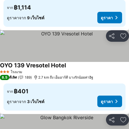
฿1,114
จาก
ดูราคาจาก
9 เว็บไซต์
ดูราคา
แชร์
เพ
OYO 139 Vresotel Hotel
ดูราคา
โรงแรม
3 ดาว
8.5
ดีเลิศ
189
2.7 km ถึง เอ็มอาร์ที บางรักน้อยท่าอิฐ
฿401
จาก
ดูราคาจาก
3 เว็บไซต์
ดูราคา
แชร์
เพ