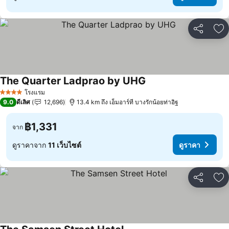
แชร์
เพ
The Quarter Ladprao by UHG
ดูราคา
โรงแรม
4 ดาว
9.0
ดีเลิศ
12,696
13.4 km ถึง เอ็มอาร์ที บางรักน้อยท่าอิฐ
฿1,331
จาก
ดูราคาจาก
11 เว็บไซต์
ดูราคา
แชร์
เพ