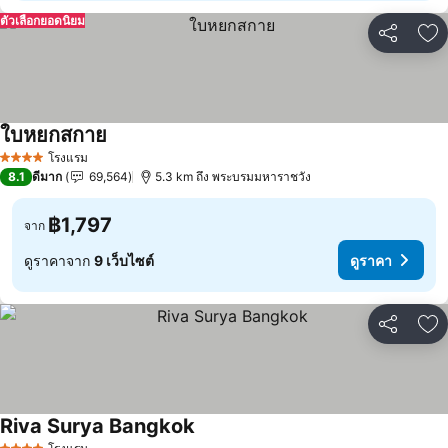
ตัวเลือกยอดนิยม
แชร์
เพ
ใบหยกสกาย
ดูราคา
โรงแรม
4 ดาว
8.1
ดีมาก
69,564
5.3 km ถึง พระบรมมหาราชวัง
฿1,797
จาก
ดูราคาจาก
9 เว็บไซต์
ดูราคา
แชร์
เพ
Riva Surya Bangkok
ดูราคา