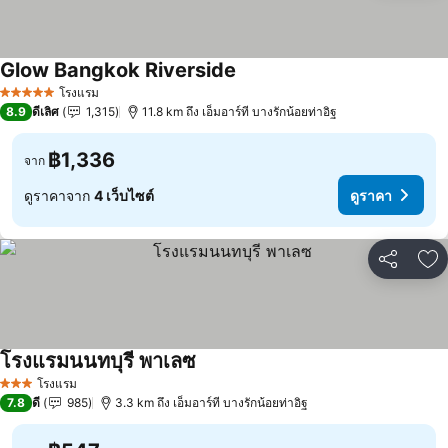
Glow Bangkok Riverside
ดูราคา
โรงแรม
5 ดาว
8.9
ดีเลิศ
1,315
11.8 km ถึง เอ็มอาร์ที บางรักน้อยท่าอิฐ
฿1,336
จาก
ดูราคาจาก
4 เว็บไซต์
ดูราคา
แชร์
เพ
โรงแรมนนทบุรี พาเลซ
ดูราคา
โรงแรม
3 ดาว
7.8
ดี
985
3.3 km ถึง เอ็มอาร์ที บางรักน้อยท่าอิฐ