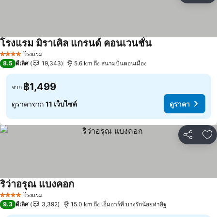
โรงแรม มิราเคิล แกรนด์ คอนเวนชั่น
ดูราคา
โรงแรม
4 ดาว
8.5
ดีเลิศ
19,343
5.6 km ถึง สนามบินดอนเมือง
฿1,499
จาก
ดูราคาจาก
11 เว็บไซต์
ดูราคา
แชร์
เพ
ริว่าอรุณ แบงคอก
ดูราคา
โรงแรม
4 ดาว
9.3
ดีเลิศ
3,392
15.0 km ถึง เอ็มอาร์ที บางรักน้อยท่าอิฐ