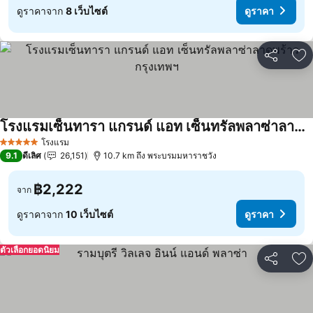
ดูราคาจาก
8 เว็บไซต์
ดูราคา
แชร์
เพ
โรงแรมเซ็นทารา แกรนด์ แอท เซ็นทรัลพลาซ่าลาดพร้าว กรุงเทพฯ
ดูราคา
โรงแรม
5 ดาว
9.1
ดีเลิศ
26,151
10.7 km ถึง พระบรมมหาราชวัง
฿2,222
จาก
ดูราคาจาก
10 เว็บไซต์
ดูราคา
ตัวเลือกยอดนิยม
แชร์
เพ