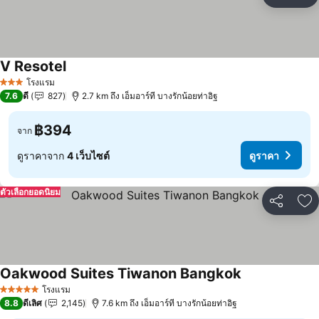
แชร์
เพ
V Resotel
ดูราคา
โรงแรม
3 ดาว
7.6
ดี
827
2.7 km ถึง เอ็มอาร์ที บางรักน้อยท่าอิฐ
฿394
จาก
ดูราคาจาก
4 เว็บไซต์
ดูราคา
ตัวเลือกยอดนิยม
แชร์
เพ
Oakwood Suites Tiwanon Bangkok
ดูราคา
โรงแรม
5 ดาว
8.8
ดีเลิศ
2,145
7.6 km ถึง เอ็มอาร์ที บางรักน้อยท่าอิฐ