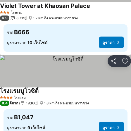
Violet Tower at Khaosan Palace
ดูราคา
โรงแรม
3 ดาว
6.9
8,715
1.2 km ถึง พระบรมมหาราชวัง
฿666
จาก
ดูราคาจาก
10 เว็บไซต์
ดูราคา
แชร์
เพ
โรงแรมนูโวซิตี้
ดูราคา
โรงแรม
4 ดาว
8.4
ดีมาก
19,166
1.8 km ถึง พระบรมมหาราชวัง
฿1,047
จาก
ดูราคาจาก
9 เว็บไซต์
ดูราคา