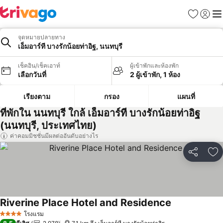
รายการโป
เข้าสู่ร
เมนู
จุดหมายปลายทาง
เอ็มอาร์ที บางรักน้อยท่าอิฐ, นนทบุรี
เช็คอิน/เช็คเอาท์
ผู้เข้าพักและห้องพัก
เลือกวันที่
2 ผู้เข้าพัก, 1 ห้อง
เรียงตาม
กรอง
แผนที่
ที่พักใน นนทบุรี ใกล้ เอ็มอาร์ที บางรักน้อยท่าอิฐ
(นนทบุรี, ประเทศไทย)
ค่าคอมมิชชั่นมีผลต่ออันดับอย่างไร
แชร์
เพ
Riverine Place Hotel and Residence
ดูราคา
โรงแรม
4 ดาว