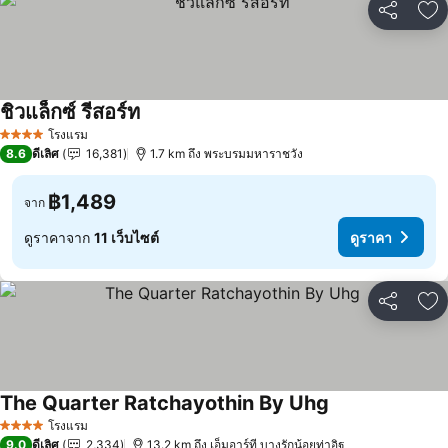
แชร์
เพ
ชิวแล็กซ์ รีสอร์ท
ดูราคา
โรงแรม
4 ดาว
8.6
ดีเลิศ
16,381
1.7 km ถึง พระบรมมหาราชวัง
฿1,489
จาก
ดูราคาจาก
11 เว็บไซต์
ดูราคา
แชร์
เพ
The Quarter Ratchayothin By Uhg
ดูราคา
โรงแรม
4 ดาว
9.0
ดีเลิศ
2,334
13.2 km ถึง เอ็มอาร์ที บางรักน้อยท่าอิฐ