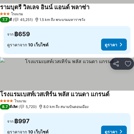
รามบุตรี วิลเลจ อินน์ แอนด์ พลาซ่า
ดูราคา
โรงแรม
3 ดาว
7.7
ดี
45,251
1.5 km ถึง พระบรมมหาราชวัง
฿659
จาก
ดูราคาจาก
10 เว็บไซต์
ดูราคา
แชร์
เพ
โรงแรมเบสท์เวสเทิร์น พลัส แวนดา แกรนด์
ดูราคา
โรงแรม
4 ดาว
8.7
ดีเลิศ
5,720
8.0 km ถึง สนามบินดอนเมือง
฿997
จาก
ดูราคาจาก
10 เว็บไซต์
ดูราคา