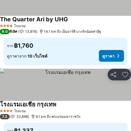
The Quarter Ari by UHG
ดูราคา
โรงแรม
4 ดาว
9.0
ดีเลิศ
13,816
14.1 km ถึง เอ็มอาร์ที บางรักน้อยท่าอิฐ
฿1,760
จาก
ดูราคาจาก
10 เว็บไซต์
ดูราคา
แชร์
เพ
โรงแรมเอเชีย กรุงเทพ
ดูราคา
โรงแรม
4 ดาว
7.2
32,898
9.1 km ถึง พระบรมมหาราชวัง
฿1,337
จาก