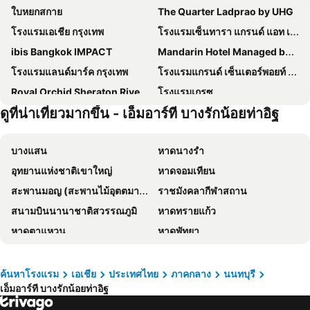
ใบหยกสกาย
The Quarter Ladprao by UHG
โรงแรมเอเชีย กรุงเทพ
โรงแรมเซ็นทารา แกรนด์ แอท เซ็นทรัลพลาซ่าลาดพร้าว กรุงเทพฯ
ibis Bangkok IMPACT
Mandarin Hotel Managed by Centre Point
โรงแรมแลนด์มาร์ค กรุงเทพ
โรงแรมแกรนด์ เซ็นเตอร์พอยท์ เทอร์มินัล 21
Royal Orchid Sheraton Riverside Hotel Bangkok
โรงแรมเกรซ
ดูที่น่าเที่ยวมากขึ้น - เอ็มอาร์ที บางรักน้อยท่าอิฐ
โรงแรม เดอะ เบอร์เคลีย์ โฮเต็ล ประตูน้ำ
โรงแรมชาเทรียม ริเวอร์ไซด์ กรุงเทพฯ
The Quarter Ari by UHG
The Quarter Saladaeng by UHG
บางแสน
หาดนางรำ
Grand Mercure Bangkok Atrium
โรงแรม พูลแมน กรุงเทพ จี
อุทยานแห่งชาติเขาใหญ่
หาดจอมเทียน
โรงแรมแอมบาสซาเดอร์ กรุงเทพฯ
Shangri-La Bangkok
สะพานมอญ (สะพานไม้อุตตมานุสรณ์)
ราชมังคลากีฬาสถาน
Grande Centre Point Lumphini Bangkok
โรงแรม มิราเคิล แกรนด์ คอนเวนชั่น
สนามบินนานาชาติสวรรณภูมิ
หาดทรายแก้ว
Nysa Hotel Bangkok
The President Hotel at Chokchai 4
หาดตาแหวน
หาดพัทยา
Livotel Express Hotel Bang Kruai Nonthaburi
โรงแรมมิลเลนเนียม ฮิลตัน กรุงเทพ
หาดแม่รำพึง
หาดหัวหิน
Amari Bangkok
อมารี ดอนเมือง แอร์พอร์ต กรุงเทพ
อุทยานแห่งชาติเอราวัณ
พัทยากลาง
เรด แพลนเนต สุรวงศ์ กรุงเทพ
The Quarter Silom By Uhg
ค้นหาโรงแรม
เอเชีย
ประเทศไทย
ภาคกลาง
นนทบุรี
เอ็มอาร์ที บางรักน้อยท่าอิฐ
สนามบินดอนเมือง
สังขละบุรี
โรงแรมรอยัล รัตนโกสินทร์
Holiday Inn Express Bangkok Sukhumvit 11 By Ihg