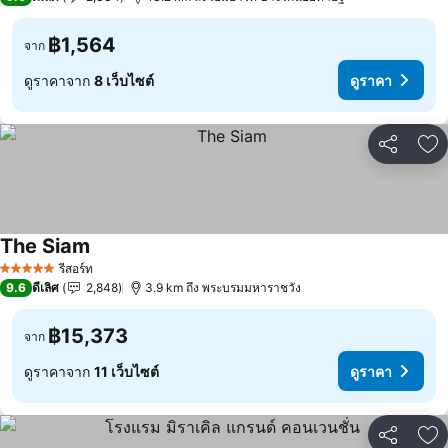
฿1,564
จาก
ดูราคาจาก
8 เว็บไซต์
ดูราคา
แชร์
เพ
The Siam
ดูราคา
รีสอร์ท
5 ดาว
9.6
ดีเลิศ
2,848
3.9 km ถึง พระบรมมหาราชวัง
฿15,373
จาก
ดูราคาจาก
11 เว็บไซต์
ดูราคา
แชร์
เพ