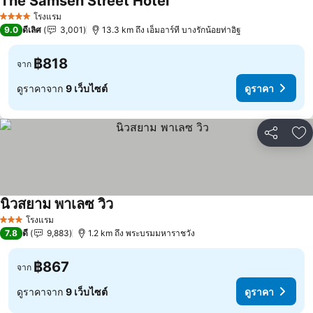
The Samsen Street Hotel
ดูราคา
โรงแรม
4 ดาว
9.0
ดีเลิศ
3,001
13.3 km ถึง เอ็มอาร์ที บางรักน้อยท่าอิฐ
฿818
จาก
ดูราคาจาก
9 เว็บไซต์
ดูราคา
แชร์
เพ
นิวสยาม พาเลซ วิว
ดูราคา
โรงแรม
3 ดาว
7.8
ดี
9,883
1.2 km ถึง พระบรมมหาราชวัง
฿867
จาก
ดูราคาจาก
9 เว็บไซต์
ดูราคา