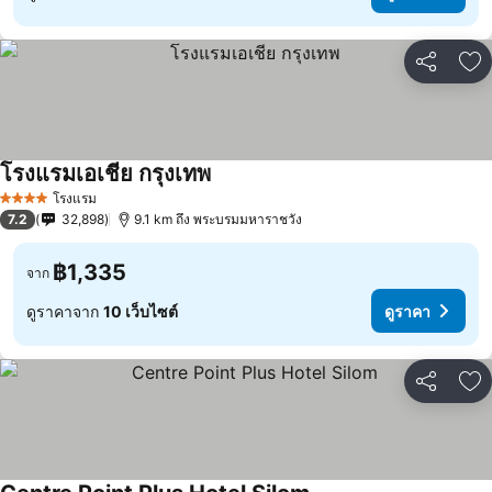
แชร์
เพ
โรงแรมเอเชีย กรุงเทพ
โรงแรม
4 ดาว
7.2
32,898
9.1 km ถึง พระบรมมหาราชวัง
฿1,335
จาก
ดูราคาจาก
10 เว็บไซต์
ดูราคา
แชร์
เพ