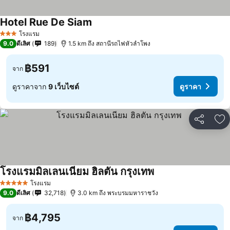
Hotel Rue De Siam
โรงแรม
3 ดาว
9.0
ดีเลิศ
189
1.5 km ถึง สถานีรถไฟหัวลำโพง
฿591
จาก
ดูราคาจาก
9 เว็บไซต์
ดูราคา
แชร์
เพ
โรงแรมมิลเลนเนียม ฮิลตัน กรุงเทพ
โรงแรม
5 ดาว
9.0
ดีเลิศ
32,718
3.0 km ถึง พระบรมมหาราชวัง
฿4,795
จาก