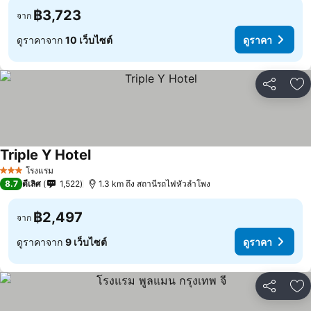
฿3,723
จาก
ดูราคาจาก
10 เว็บไซต์
ดูราคา
แชร์
เพ
Triple Y Hotel
โรงแรม
3 ดาว
8.7
ดีเลิศ
1,522
1.3 km ถึง สถานีรถไฟหัวลำโพง
฿2,497
จาก
ดูราคาจาก
9 เว็บไซต์
ดูราคา
แชร์
เพ