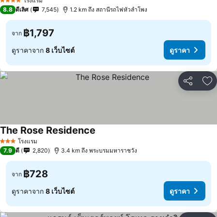
โรงแรม
4 ดาว
8.8
ดีเลิศ
7,545
1.2 km ถึง สถานีรถไฟหัวลำโพง
฿1,797
จาก
ดูราคาจาก
8 เว็บไซต์
ดูราคา
แชร์
เพ
The Rose Residence
โรงแรม
3 ดาว
7.9
ดี
2,820
3.4 km ถึง พระบรมมหาราชวัง
฿728
จาก
ดูราคาจาก
8 เว็บไซต์
ดูราคา