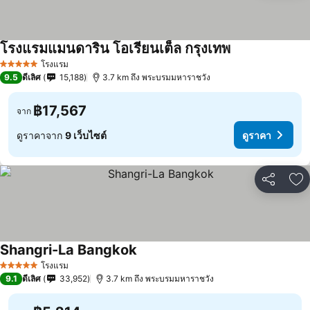
โรงแรมแมนดาริน โอเรียนเต็ล กรุงเทพ
โรงแรม
5 ดาว
9.5
ดีเลิศ
15,188
3.7 km ถึง พระบรมมหาราชวัง
฿17,567
จาก
ดูราคาจาก
9 เว็บไซต์
ดูราคา
แชร์
เพ
Shangri-La Bangkok
โรงแรม
5 ดาว
9.1
ดีเลิศ
33,952
3.7 km ถึง พระบรมมหาราชวัง