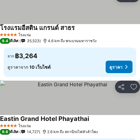
โรงแรมอีสติน แกรนด์ สาธร
โรงแรม
5 ดาว
9.4
ดีเลิศ
35,523
4.6 km ถึง พระบรมมหาราชวัง
฿3,264
จาก
ดูราคาจาก
10 เว็บไซต์
ดูราคา
แชร์
เพ
Eastin Grand Hotel Phayathai
โรงแรม
5 ดาว
9.6
ดีเลิศ
14,727
2.6 km ถึง สถานีรถไฟหัวลำโพง