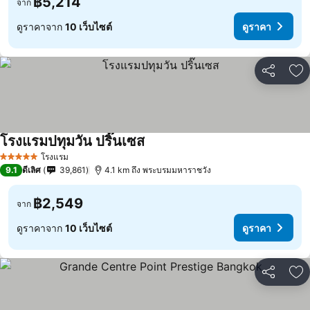
฿5,214
จาก
ดูราคาจาก
10 เว็บไซต์
ดูราคา
แชร์
เพ
โรงแรมปทุมวัน ปริ๊นเซส
โรงแรม
5 ดาว
9.1
ดีเลิศ
39,861
4.1 km ถึง พระบรมมหาราชวัง
฿2,549
จาก
ดูราคาจาก
10 เว็บไซต์
ดูราคา
แชร์
เพ