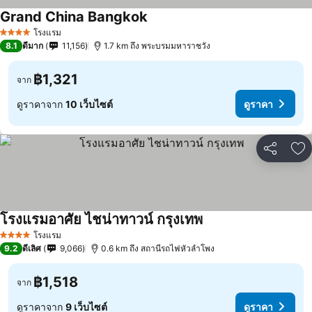
Grand China Bangkok
โรงแรม
4 ดาว
8.1
ดีมาก
11,156
1.7 km ถึง พระบรมมหาราชวัง
฿1,321
จาก
ดูราคาจาก
10 เว็บไซต์
ดูราคา
แชร์
เพ
โรงแรมอาศัย ไชน่าทาวน์ กรุงเทพ
โรงแรม
4 ดาว
9.2
ดีเลิศ
9,066
0.6 km ถึง สถานีรถไฟหัวลำโพง
฿1,518
จาก
ดูราคาจาก
9 เว็บไซต์
ดูราคา