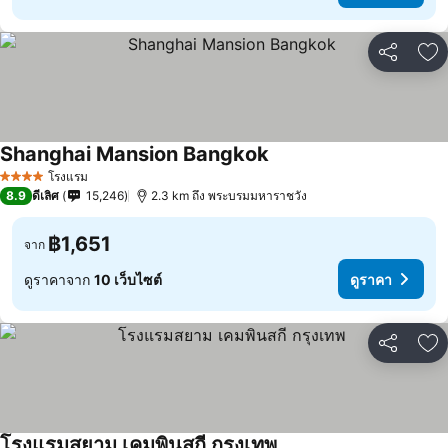
แชร์
เพ
Shanghai Mansion Bangkok
โรงแรม
4 ดาว
8.9
ดีเลิศ
15,246
2.3 km ถึง พระบรมมหาราชวัง
฿1,651
จาก
ดูราคาจาก
10 เว็บไซต์
ดูราคา
แชร์
เพ
โรงแรมสยาม เคมพินสกี กรุงเทพ