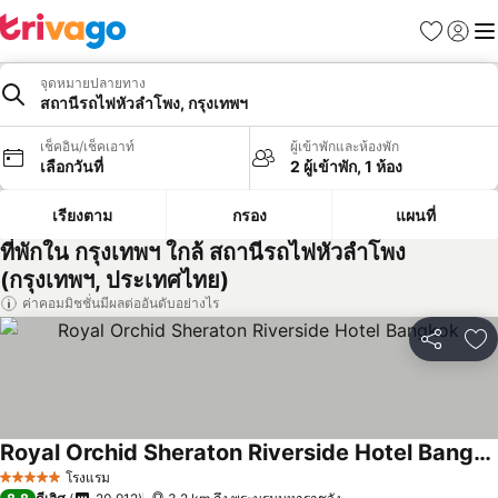
รายการโป
เข้าสู่ร
เมนู
จุดหมายปลายทาง
สถานีรถไฟหัวลำโพง, กรุงเทพฯ
เช็คอิน/เช็คเอาท์
ผู้เข้าพักและห้องพัก
เลือกวันที่
2 ผู้เข้าพัก, 1 ห้อง
เรียงตาม
กรอง
แผนที่
ที่พักใน กรุงเทพฯ ใกล้ สถานีรถไฟหัวลำโพง
(กรุงเทพฯ, ประเทศไทย)
ค่าคอมมิชชั่นมีผลต่ออันดับอย่างไร
แชร์
เพ
Royal Orchid Sheraton Riverside Hotel Bangkok
โรงแรม
5 ดาว