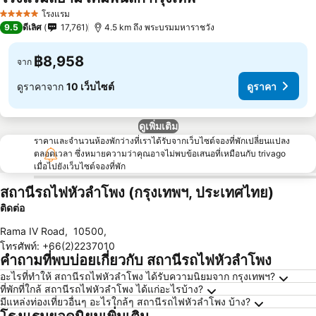
โรงแรม
5 ดาว
9.5
ดีเลิศ
17,761
4.5 km ถึง พระบรมมหาราชวัง
฿8,958
จาก
ดูราคาจาก
10 เว็บไซต์
ดูราคา
ดูเพิ่มเติม
ราคาและจำนวนห้องพักว่างที่เราได้รับจากเว็บไซต์จองที่พักเปลี่ยนแปลง
ตลอดเวลา ซึ่งหมายความว่าคุณอาจไม่พบข้อเสนอที่เหมือนกับ trivago
เมื่อไปยังเว็บไซต์จองที่พัก
สถานีรถไฟหัวลำโพง (กรุงเทพฯ, ประเทศไทย)
ติดต่อ
Rama IV Road
,
10500
,
โทรศัพท์
:
+66(2)2237010
คำถามที่พบบ่อยเกี่ยวกับ สถานีรถไฟหัวลำโพง
อะไรที่ทำให้ สถานีรถไฟหัวลำโพง ได้รับความนิยมจาก กรุงเทพฯ?
ที่พักที่ใกล้ สถานีรถไฟหัวลำโพง ได้แก่อะไรบ้าง?
มีแหล่งท่องเที่ยวอื่นๆ อะไรใกล้ๆ สถานีรถไฟหัวลำโพง บ้าง?