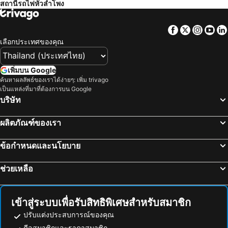
สถานีรถไฟหัวลำโพง
สนามบินดอนเมือง
สังขละบุรี
เรด แพลนเนต สุรวงศ์ กรุงเทพ
The Quarter Silom By Uhg
รามคำแหง
เอ็มอาร์ที สุขุมวิท
โรงแรมรอยัล รัตนโกสินทร์
Holiday Inn Express Bangkok Sukhumvit 11 By Ihg
Facebook
Twitter
Insta
Yo
อนุสาวรีย์ชัยสมรภูมิ
ทองผาภูมิ
แกรนด์ เซ็นเตอร์พอยท์ โฮเทล ราชดำริ
Norn Riverside Bangkok Hotel
เลือกประเทศของคุณ
อุทยานแห่งชาติแก่งกระจาน
ไบเทคบางนา
Holiday Inn Bangkok Sukhumvit By Ihg
เอทัส ลุมพีนี
เยาวราช
บีทีเอส นานา
The Home Hotel
Capital O 75451 Podstel Hostel Bangkok
เพิ่มบน Google
สะพานข้ามแม่น้ำแคว
ถนนข้าวสาร
ค้นหาผลลัพธ์ของเราได้ง่ายๆ: เพิ่ม trivago
Twin Towers Hotel
Violet Tower at Khaosan Palace
เป็นแหล่งที่มาที่ต้องการบน Google
หาดเขาตะเกียบ
Suphachalasai Stadium
ฟูรามา สีลม กรุงเทพ
โรงแรม คอนวีเนียน พาร์ค กรุงเทพ
บริษัท
พัทยาใต้
บีทีเอส อโศก
โรงแรมปรินซ์พาเลซ
Centre Point Plus Hotel Silom
ผลิตภัณฑ์ของเรา
พัทยาเหนือ
ล่องเรือแม่น้ำเจ้าพระยา และวัดอรุณ
Ibis Bangkok Riverside
นิวสยาม ริเวอร์ไซด์
สยามพารากอน
สยามสแควร์
Ramada Plaza by Wyndham Bangkok Menam Riverside
รามบุตรี วิลเลจ อินน์ แอนด์ พลาซ่า
ข้อกำหนดและนโยบาย
มาบุญครอง
วัดอรุณ
Lancaster Bangkok
โรงแรมอิเลฟเว่่น
ช่วยเหลือ
แกลง
บีทีเอส สยาม
โรงแรมเดอะกรุงเกษม ศรีกรุง
Metro Hotel
อุทยานแห่งชาติเขื่อนศรีนครินทร์
พระปฐมเจดีย์
The Quarter Hualamphong by UHG
The Unforgotten B&B
สวนนงนุช
Cha-am Beach
La Locanda
Rest24 Residence
เข้าสู่ระบบเพื่อรับสิทธิพิเศษสำหรับสมาชิก
สถานีรถไฟหัวลำโพง
หาดแสม
W22 by Burasari
โพธิ์เพลส
ปรับแต่งประสบการณ์ของคุณ
บีทีเอส พร้อมพงษ์
บีทีเอส หมอชิต
ดีลสมาชิกและราคาสมาชิก
Shanghai Mansion Bangkok
โรงแรมอาศัย ไชน่าทาวน์ กรุงเทพ