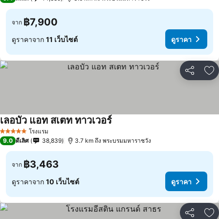
฿7,900
จาก
ดูราคาจาก
11 เว็บไซต์
ดูราคา
แชร์
เพ
เลอบัว แอท สเตท ทาวเวอร์
โรงแรม
5 ดาว
9.0
ดีเลิศ
38,839
3.7 km ถึง พระบรมมหาราชวัง
฿3,463
จาก
ดูราคาจาก
10 เว็บไซต์
ดูราคา
แชร์
เพ