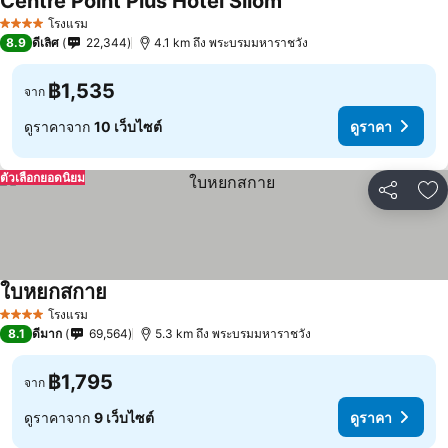
Centre Point Plus Hotel Silom
โรงแรม
4 ดาว
8.9
ดีเลิศ
22,344
4.1 km ถึง พระบรมมหาราชวัง
฿1,535
จาก
ดูราคาจาก
10 เว็บไซต์
ดูราคา
ตัวเลือกยอดนิยม
แชร์
เพ
ใบหยกสกาย
โรงแรม
4 ดาว
8.1
ดีมาก
69,564
5.3 km ถึง พระบรมมหาราชวัง
฿1,795
จาก
ดูราคาจาก
9 เว็บไซต์
ดูราคา