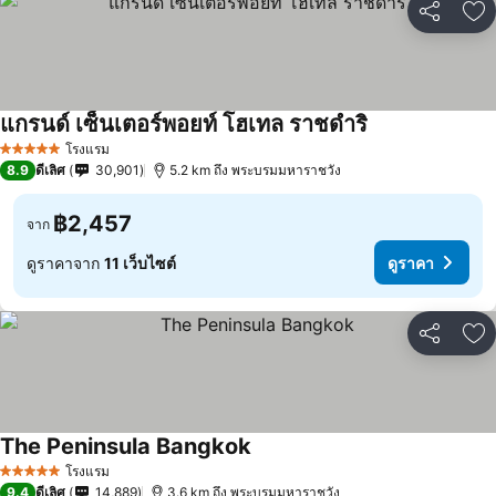
แชร์
เพ
แกรนด์ เซ็นเตอร์พอยท์ โฮเทล ราชดำริ
โรงแรม
5 ดาว
8.9
ดีเลิศ
30,901
5.2 km ถึง พระบรมมหาราชวัง
฿2,457
จาก
ดูราคาจาก
11 เว็บไซต์
ดูราคา
แชร์
เพ
The Peninsula Bangkok
โรงแรม
5 ดาว
9.4
ดีเลิศ
14,889
3.6 km ถึง พระบรมมหาราชวัง