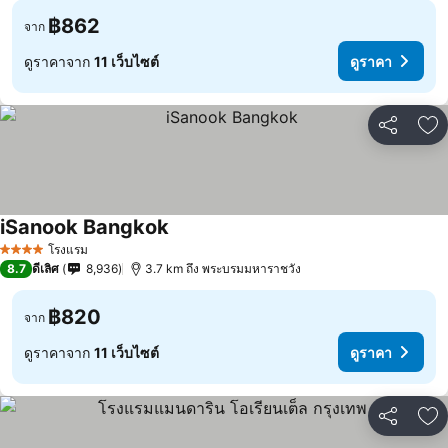
฿862
จาก
ดูราคาจาก
11 เว็บไซต์
ดูราคา
แชร์
เพ
iSanook Bangkok
โรงแรม
4 ดาว
8.7
ดีเลิศ
8,936
3.7 km ถึง พระบรมมหาราชวัง
฿820
จาก
ดูราคาจาก
11 เว็บไซต์
ดูราคา
แชร์
เพ