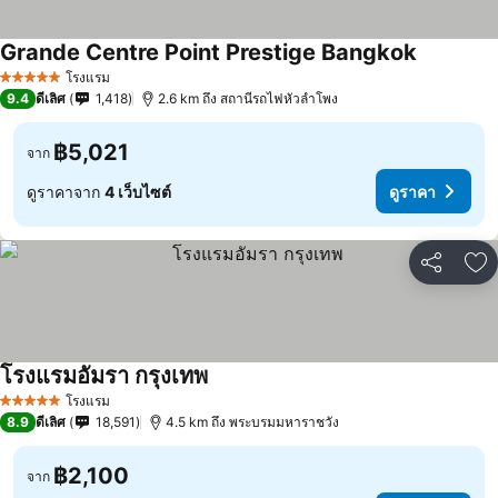
Grande Centre Point Prestige Bangkok
โรงแรม
5 ดาว
9.4
ดีเลิศ
1,418
2.6 km ถึง สถานีรถไฟหัวลำโพง
฿5,021
จาก
ดูราคาจาก
4 เว็บไซต์
ดูราคา
แชร์
เพ
โรงแรมอัมรา กรุงเทพ
โรงแรม
5 ดาว
8.9
ดีเลิศ
18,591
4.5 km ถึง พระบรมมหาราชวัง
฿2,100
จาก