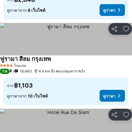
ดูราคาจาก
8 เว็บไซต์
ดูราคา
แชร์
เพ
ฟูรามา สีลม กรุงเทพ
โรงแรม
4 ดาว
7.6
ดี
19,461
4.4 km ถึง พระบรมมหาราชวัง
฿1,103
จาก
ดูราคาจาก
10 เว็บไซต์
ดูราคา
แชร์
เพ