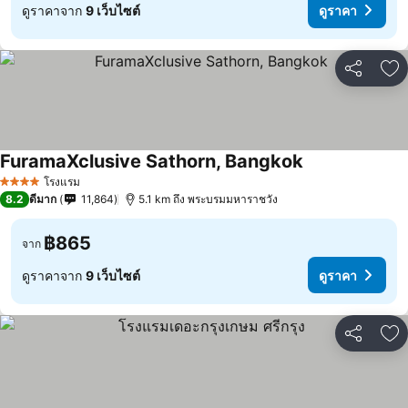
ดูราคาจาก
9 เว็บไซต์
ดูราคา
แชร์
เพ
FuramaXclusive Sathorn, Bangkok
โรงแรม
4 ดาว
8.2
ดีมาก
11,864
5.1 km ถึง พระบรมมหาราชวัง
฿865
จาก
ดูราคาจาก
9 เว็บไซต์
ดูราคา
แชร์
เพ