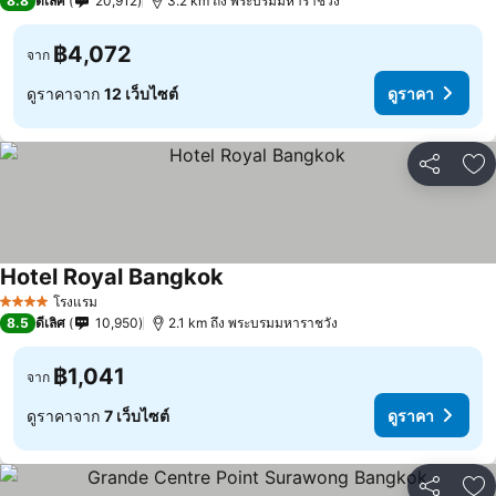
8.8
ดีเลิศ
20,912
3.2 km ถึง พระบรมมหาราชวัง
฿4,072
จาก
ดูราคาจาก
12 เว็บไซต์
ดูราคา
แชร์
เพ
Hotel Royal Bangkok
โรงแรม
4 ดาว
8.5
ดีเลิศ
10,950
2.1 km ถึง พระบรมมหาราชวัง
฿1,041
จาก
ดูราคาจาก
7 เว็บไซต์
ดูราคา