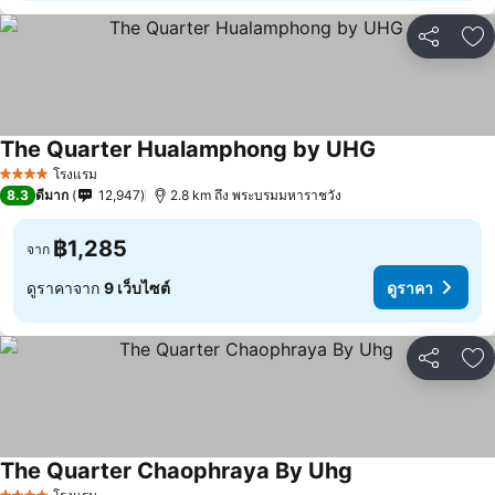
แชร์
เพ
The Quarter Hualamphong by UHG
โรงแรม
4 ดาว
8.3
ดีมาก
12,947
2.8 km ถึง พระบรมมหาราชวัง
฿1,285
จาก
ดูราคาจาก
9 เว็บไซต์
ดูราคา
แชร์
เพ
The Quarter Chaophraya By Uhg