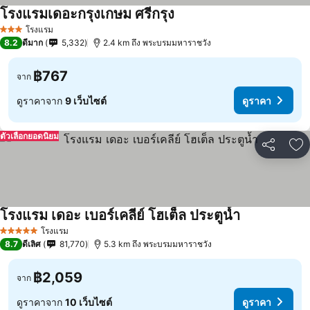
โรงแรมเดอะกรุงเกษม ศรีกรุง
โรงแรม
3 ดาว
8.2
ดีมาก
5,332
2.4 km ถึง พระบรมมหาราชวัง
฿767
จาก
ดูราคาจาก
9 เว็บไซต์
ดูราคา
ตัวเลือกยอดนิยม
แชร์
เพ
โรงแรม เดอะ เบอร์เคลีย์ โฮเต็ล ประตูน้ำ
โรงแรม
5 ดาว
8.7
ดีเลิศ
81,770
5.3 km ถึง พระบรมมหาราชวัง
฿2,059
จาก
ดูราคาจาก
10 เว็บไซต์
ดูราคา