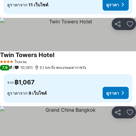
ดูราคาจาก
11 เว็บไซต์
ดูราคา
แชร์
เพ
Twin Towers Hotel
โรงแรม
4 ดาว
7.9
ดี
10,197
3.1 km ถึง พระบรมมหาราชวัง
฿1,067
จาก
ดูราคาจาก
9 เว็บไซต์
ดูราคา
แชร์
เพ