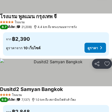
โรงแรม พูลแมน กรุงเทพ จี
โรงแรม
5 ดาว
8.7
ดีเลิศ
21,208
4.4 km ถึง พระบรมมหาราชวัง
฿2,390
จาก
ดูราคาจาก
10 เว็บไซต์
ดูราคา
แชร์
เพ
Dusitd2 Samyan Bangkok
โรงแรม
4 ดาว
9.6
ดีเลิศ
7,137
1.0 km ถึง สถานีรถไฟหัวลำโพง
฿2,848
จาก