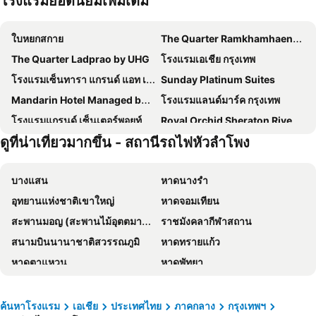
โรงแรมยอดนิยมเพิ่มเติม
ใบหยกสกาย
The Quarter Ramkhamhaeng by UHG
The Quarter Ladprao by UHG
โรงแรมเอเชีย กรุงเทพ
โรงแรมเซ็นทารา แกรนด์ แอท เซ็นทรัลพลาซ่าลาดพร้าว กรุงเทพฯ
Sunday Platinum Suites
Mandarin Hotel Managed by Centre Point
โรงแรมแลนด์มาร์ค กรุงเทพ
โรงแรมแกรนด์ เซ็นเตอร์พอยท์ เทอร์มินัล 21
Royal Orchid Sheraton Riverside Hotel Bangkok
ดูที่น่าเที่ยวมากขึ้น - สถานีรถไฟหัวลำโพง
โรงแรมเกรซ
โรงแรม เดอะ เบอร์เคลีย์ โฮเต็ล ประตูน้ำ
โรงแรมชาเทรียม ริเวอร์ไซด์ กรุงเทพฯ
The Quarter Ari by UHG
บางแสน
หาดนางรำ
The Quarter Saladaeng by UHG
Grand Mercure Bangkok Atrium
อุทยานแห่งชาติเขาใหญ่
หาดจอมเทียน
โรงแรม พูลแมน กรุงเทพ จี
โรงแรมแอมบาสซาเดอร์ กรุงเทพฯ
สะพานมอญ (สะพานไม้อุตตมานุสรณ์)
ราชมังคลากีฬาสถาน
Shangri-La Bangkok
Grande Centre Point Lumphini Bangkok
สนามบินนานาชาติสวรรณภูมิ
หาดทรายแก้ว
โรงแรม มิราเคิล แกรนด์ คอนเวนชั่น
Nysa Hotel Bangkok
หาดตาแหวน
หาดพัทยา
The President Hotel at Chokchai 4
Goody Hotel
หาดแม่รำพึง
หาดหัวหิน
Nasa Bangkok
Livotel Express Hotel Bang Kruai Nonthaburi
อุทยานแห่งชาติเอราวัณ
พัทยากลาง
โรงแรมมิลเลนเนียม ฮิลตัน กรุงเทพ
Amari Bangkok
ค้นหาโรงแรม
เอเชีย
ประเทศไทย
ภาคกลาง
กรุงเทพฯ