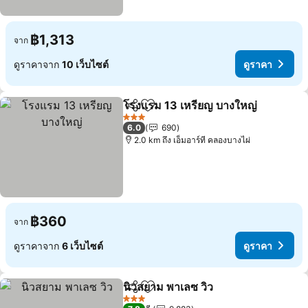
฿1,313
จาก
ดูราคาจาก
10 เว็บไซต์
ดูราคา
โรงแรม 13 เหรียญ บางใหญ่
แชร์
เพิ่มในรายการโปรด
ด
3 ดาว
6.0
690
2.0 km ถึง เอ็มอาร์ที คลองบางไผ่
฿360
จาก
ดูราคาจาก
6 เว็บไซต์
ดูราคา
นิวสยาม พาเลซ วิว
แชร์
เพิ่มในรายการโปรด
ดูราคา
3 ดาว