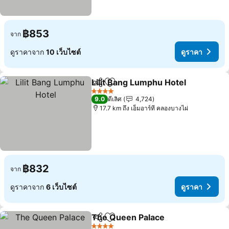
฿853
จาก
ดูราคาจาก
10 เว็บไซต์
ดูราคา
Lilit Bang Lumphu Hotel
แชร์
เพิ่มในรายการโปรด
ดู
4 ดาว
9.0
ดีเลิศ
4,724
17.7 km ถึง เอ็มอาร์ที คลองบางไผ่
฿832
จาก
ดูราคาจาก
6 เว็บไซต์
ดูราคา
The Queen Palace
แชร์
เพิ่มในรายการโปรด
ดูราคา