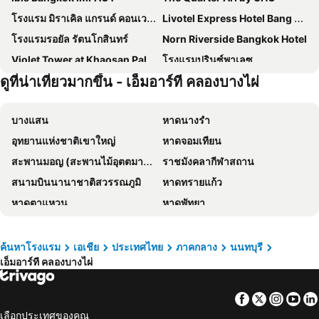
โรงแรม มิราเคิล แกรนด์ คอนเวนชั่น
Livotel Express Hotel Bang Kruai Nonthaburi
โรงแรมรอยัล รัตนโกสินทร์
Norn Riverside Bangkok Hotel
Violet Tower at Khaosan Palace
โรงแรมปรินซ์พาเลซ
ดูที่น่าเที่ยวมากขึ้น - เอ็มอาร์ที คลองบางไผ่
นิวสยาม ริเวอร์ไซด์
รามบุตรี วิลเลจ อินน์ แอนด์ พลาซ่า
โรงแรมรอยัลริเวอร์
โรงแรมอลิซาเบธ
บางแสน
หาดนางรำ
Livotel Hotel Kaset Nawamin Bangkok
Grand China Bangkok
อุทยานแห่งชาติเขาใหญ่
หาดจอมเทียน
โรงแรมมารวยการ์เด้น
Grand Richmond Stylish Convention Hotel
สะพานมอญ (สะพานไม้อุตตมานุสรณ์)
ราชมังคลากีฬาสถาน
โรงแรมแกรนด์ ทาวเวอร์ อินน์ พระราม 6
ชิวแล็กซ์ รีสอร์ท
สนามบินนานาชาติสวรรณภูมิ
หาดทรายแก้ว
Novotel Bangkok Impact
Glow Bangkok Riverside
หาดตาแหวน
หาดพัทยา
วิค ทรี แบงคอก
V Resotel
หาดแม่รำพึง
หาดหัวหิน
Riverine Place Hotel and Residence
โรงแรมรามาการ์เด้นส์ กรุงเทพ
อุทยานแห่งชาติเอราวัณ
พัทยากลาง
The Samsen Street Hotel
Mida Hotel Ngamwongwan
ค้นหาโรงแรม
เอเชีย
ประเทศไทย
ภาคกลาง
นนทบุรี
เอ็มอาร์ที คลองบางไผ่
สนามบินดอนเมือง
สังขละบุรี
Scene Bangkoknoi Hotel Bangkok
บางกอกซิตี้สวีท
รามคำแหง
เอ็มอาร์ที สุขุมวิท
โรงแรมนนทบุรี พาเลซ
ยูม่า เรสซิเดนซ์
Facebook
Twitter
Insta
Yo
อนุสาวรีย์ชัยสมรภูมิ
ทองผาภูมิ
The Journey Hotel
พรรณภัทร เพลส
เลือกประเทศของคุณ