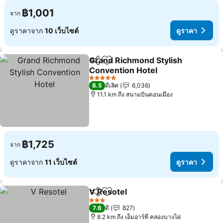
฿1,001
จาก
ดูราคาจาก
10 เว็บไซต์
ดูราคา
Grand Richmond Stylish
แชร์
เพิ่มในรายการโปรด
Convention Hotel
ดูราคา
5 ดาว
8.5
ดีเลิศ
6,036
11.1 km ถึง สนามบินดอนเมือง
฿1,725
จาก
ดูราคาจาก
11 เว็บไซต์
ดูราคา
V Resotel
แชร์
เพิ่มในรายการโปรด
ดูราคา
3 ดาว
7.6
ดี
827
8.2 km ถึง เอ็มอาร์ที คลองบางไผ่