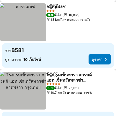
ธาราเพลซ
แชร์
เพิ่มในรายการโปรด
ดูราคา
3 ดาว
8.9
ดีเลิศ
10,865
1.8 km ถึง พระบรมมหาราชวัง
฿581
จาก
ดูราคาจาก
10 เว็บไซต์
ดูราคา
โรงแรมเซ็นทารา แกรนด์
แชร์
เพิ่มในรายการโปรด
แอท เซ็นทรัลพลาซ่า
ลาดพร้าว กรุงเทพฯ
ดูราคา
5 ดาว
9.1
ดีเลิศ
26,151
10.7 km ถึง พระบรมมหาราชวัง