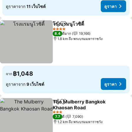
ดูราคาจาก
11 เว็บไซต์
ดูราคา
โรงแรมนูโวซิตี้
แชร์
เพิ่มในรายการโปรด
ดูราคา
4 ดาว
8.4
ดีมาก
19,166
1.8 km ถึง พระบรมมหาราชวัง
฿1,048
จาก
ดูราคาจาก
9 เว็บไซต์
ดูราคา
The Mulberry Bangkok
แชร์
เพิ่มในรายการโปรด
Khaosan Road
ดูราคา
3 ดาว
7.7
ดี
7,090
1.2 km ถึง พระบรมมหาราชวัง