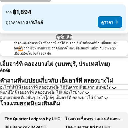
฿1,894
จาก
ดูราคาจาก
3 เว็บไซต์
ดูราคา
ดูเพิ่มเติม
ราคาและจำนวนห้องพักว่างที่เราได้รับจากเว็บไซต์จองที่พักเปลี่ยนแปลง
ตลอดเวลา ซึ่งหมายความว่าคุณอาจไม่พบข้อเสนอที่เหมือนกับ trivago
เมื่อไปยังเว็บไซต์จองที่พัก
เอ็มอาร์ที คลองบางไผ่ (นนทบุรี, ประเทศไทย)
ติดต่อ
คำถามที่พบบ่อยเกี่ยวกับ เอ็มอาร์ที คลองบางไผ่
อะไรที่ทำให้ เอ็มอาร์ที คลองบางไผ่ ได้รับความนิยมจาก นนทบุรี?
ที่พักที่ใกล้ เอ็มอาร์ที คลองบางไผ่ ได้แก่อะไรบ้าง?
มีแหล่งท่องเที่ยวอื่นๆ อะไรใกล้ๆ เอ็มอาร์ที คลองบางไผ่ บ้าง?
โรงแรมยอดนิยมเพิ่มเติม
The Quarter Ladprao by UHG
โรงแรมเซ็นทารา แกรนด์ แอท เซ็นทรัลพลาซ่าลาดพร้าว กรุงเทพฯ
ibis Bangkok IMPACT
The Quarter Ari by UHG