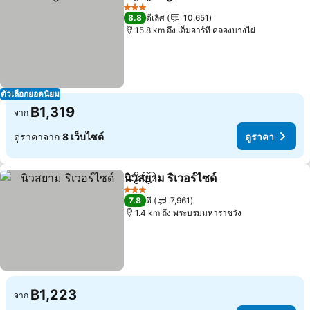
แชร์
เพิ่มในรายการโปรด
ดูราค
3 ดาว
8.8
ดีเลิศ
10,651
15.8 km ถึง เอ็มอาร์ที คลองบางไผ่
ตัวเลือกยอดนิยม
฿1,319
จาก
ดูราคาจาก
8 เว็บไซต์
ดูราคา
นิวสยาม ริเวอร์ไซด์
แชร์
เพิ่มในรายการโปรด
ดูราคา
3 ดาว
7.8
ดี
7,961
1.4 km ถึง พระบรมมหาราชวัง
฿1,223
จาก