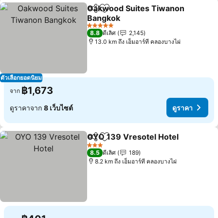
Oakwood Suites Tiwanon
แชร์
เพิ่มในรายการโปรด
Bangkok
ดูราคา
5 ดาว
8.8
ดีเลิศ
2,145
13.0 km ถึง เอ็มอาร์ที คลองบางไผ่
ตัวเลือกยอดนิยม
฿1,673
จาก
ดูราคาจาก
8 เว็บไซต์
ดูราคา
OYO 139 Vresotel Hotel
แชร์
เพิ่มในรายการโปรด
ดู
3 ดาว
8.5
ดีเลิศ
189
8.2 km ถึง เอ็มอาร์ที คลองบางไผ่