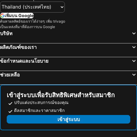
อุทยานแห่งชาติแก่งกระจาน
ไบเทคบางนา
ริว่าอรุณ แบงคอก
โรงแรมเดอะ คาแนล
เยาวราช
บีทีเอส นานา
Villa Baron Sha Plus
The Quarter Saphan Khwai by UHG
เพิ่มบน Google
สะพานข้ามแม่น้ำแคว
ถนนข้าวสาร
ค้นหาผลลัพธ์ของเราได้ง่ายๆ: เพิ่ม trivago
The Quarter Ratchayothin By Uhg
The Queen Palace
เป็นแหล่งที่มาที่ต้องการบน Google
หาดเขาตะเกียบ
Suphachalasai Stadium
นิวสยาม พาเลซ วิว
Oakwood Suites Tiwanon Bangkok
บริษัท
พัทยาใต้
บีทีเอส อโศก
Dang Derm Khaosan
ธาราเพลซ
ผลิตภัณฑ์ของเรา
พัทยาเหนือ
ล่องเรือแม่น้ำเจ้าพระยา และวัดอรุณ
โรงแรมรอยัลซิตี้
นิวสยาม 2
สยามพารากอน
สยามสแควร์
Sawatdee Guesthouse The Original
โรงแรมนูโวซิตี้
ข้อกำหนดและนโยบาย
วัดอรุณ
มาบุญครอง
โรงแรมเบสท์เวสเทิร์น พลัส แวนดา แกรนด์
TK Palace Hotel & Convention
ช่วยเหลือ
แกลง
บีทีเอส สยาม
โรงแรม 13 เหรียญ บางใหญ่
Chainam-Charmchuree residences cafe and spa
อุทยานแห่งชาติเขื่อนศรีนครินทร์
พระปฐมเจดีย์
Westgate Residence Hotel
Grand Ratchapruek Hotel
สวนนงนุช
Cha-am Beach
Civilize Apartment
Sasi Nonthaburi Hotel
เข้าสู่ระบบเพื่อรับสิทธิพิเศษสำหรับสมาชิก
สถานีรถไฟหัวลำโพง
หาดแสม
Capital O V.resotel
โรงแรมรักบัว
ปรับแต่งประสบการณ์ของคุณ
บีทีเอส พร้อมพงษ์
บีทีเอส หมอชิต
ดีลสมาชิกและราคาสมาชิก
Ruen Pruksa Boutique Resort
Dhabkwan Resort
บีทีเอส อารีย์
บีทีเอส พญาไท
เข้าสู่ระบบ
Bed in Beyt Boutique Hotel
อิมแพค ดอนเมือง บางกอก เกสท์เฮ้่าส์
เดอะมอลล์บางกะปิ
พระราชวังสวนดุสิต
AA Resort Hotel นนทบุรี
Grand Seven Place
เอ็มอาร์ที คลองบางไผ่
เอ็มอาร์ที ตลาดบางใหญ่
โรงแรม เดอะริช ราชพฤกษ์ โฮเทล แอนด์ เรสซิเดนซ์
Vla moon boutique