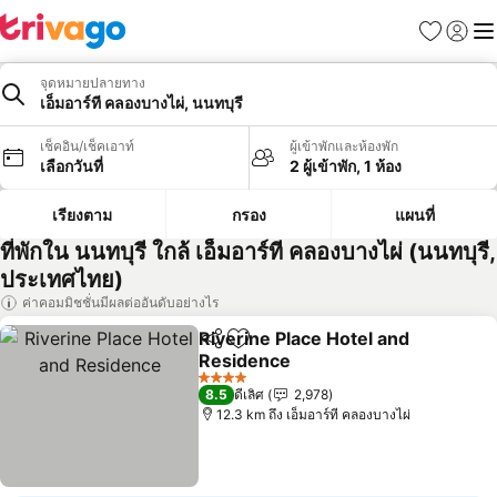
รายการโป
เข้าสู่ร
เมนู
จุดหมายปลายทาง
เอ็มอาร์ที คลองบางไผ่, นนทบุรี
เช็คอิน/เช็คเอาท์
ผู้เข้าพักและห้องพัก
เลือกวันที่
2 ผู้เข้าพัก, 1 ห้อง
เรียงตาม
กรอง
แผนที่
ที่พักใน นนทบุรี ใกล้ เอ็มอาร์ที คลองบางไผ่ (นนทบุรี,
ประเทศไทย)
ค่าคอมมิชชั่นมีผลต่ออันดับอย่างไร
Riverine Place Hotel and
แชร์
เพิ่มในรายการโปรด
Residence
ดูราคา
4 ดาว
8.5
ดีเลิศ
2,978
12.3 km ถึง เอ็มอาร์ที คลองบางไผ่