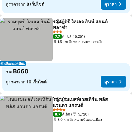
ดูราคาจาก
8 เว็บไซต์
ดูราคา
รามบุตรี วิลเลจ อินน์ แอนด์
แชร์
เพิ่มในรายการโปรด
พลาซ่า
ดูราคา
3 ดาว
7.7
ดี
45,251
1.5 km ถึง พระบรมมหาราชวัง
ตัวเลือกยอดนิยม
฿660
จาก
ดูราคาจาก
10 เว็บไซต์
ดูราคา
โรงแรมเบสท์เวสเทิร์น พลัส
แชร์
เพิ่มในรายการโปรด
แวนดา แกรนด์
ดูราคา
4 ดาว
8.7
ดีเลิศ
5,720
8.0 km ถึง สนามบินดอนเมือง