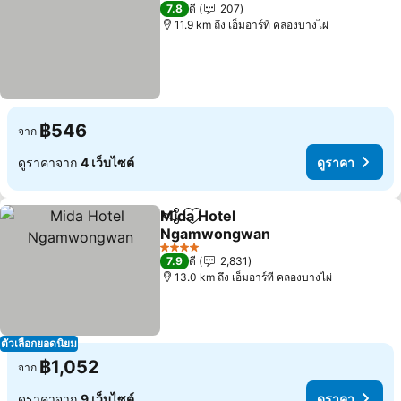
4 ดาว
7.8
ดี
207
11.9 km ถึง เอ็มอาร์ที คลองบางไผ่
฿546
จาก
ดูราคาจาก
4 เว็บไซต์
ดูราคา
Mida Hotel
แชร์
เพิ่มในรายการโปรด
Ngamwongwan
ดูราคา
4 ดาว
7.9
ดี
2,831
13.0 km ถึง เอ็มอาร์ที คลองบางไผ่
ตัวเลือกยอดนิยม
฿1,052
จาก
ดูราคาจาก
9 เว็บไซต์
ดูราคา