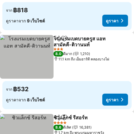
฿818
จาก
ดูราคาจาก
9 เว็บไซต์
ดูราคา
โรงแรมเบดบายครูส แอท
แชร์
เพิ่มในรายการโปรด
สามัคคี-ติวานนท์
ดูราคา
3 ดาว
8.0
ดีมาก
1,210
11.1 km ถึง เอ็มอาร์ที คลองบางไผ่
฿532
จาก
ดูราคาจาก
8 เว็บไซต์
ดูราคา
ชิวแล็กซ์ รีสอร์ท
แชร์
เพิ่มในรายการโปรด
ดูราคา
4 ดาว
8.6
ดีเลิศ
16,381
1.7 km ถึง พระบรมมหาราชวัง