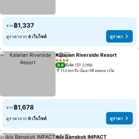
฿1,337
จาก
ดูราคาจาก
4 เว็บไซต์
ดูราคา
Kalanan Riverside Resort
แชร์
เพิ่มในรายการโปรด
ด
4 ดาว
8.8
ดีเลิศ
2,169
11.0 km ถึง เอ็มอาร์ที คลองบางไผ่
฿1,678
จาก
ดูราคาจาก
9 เว็บไซต์
ดูราคา
ibis Bangkok IMPACT