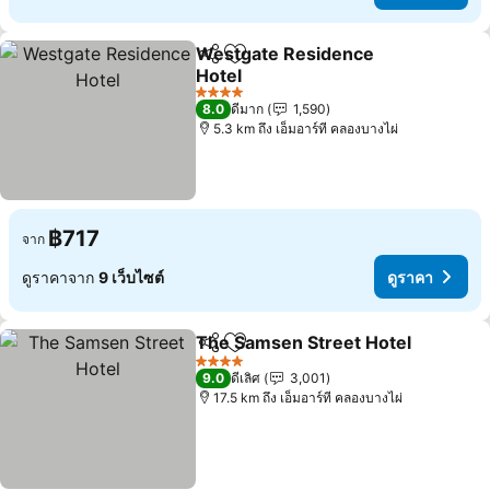
Westgate Residence
แชร์
เพิ่มในรายการโปรด
Hotel
ดูราคา
4 ดาว
8.0
ดีมาก
1,590
5.3 km ถึง เอ็มอาร์ที คลองบางไผ่
฿717
จาก
ดูราคาจาก
9 เว็บไซต์
ดูราคา
The Samsen Street Hotel
แชร์
เพิ่มในรายการโปรด
ด
4 ดาว
9.0
ดีเลิศ
3,001
17.5 km ถึง เอ็มอาร์ที คลองบางไผ่