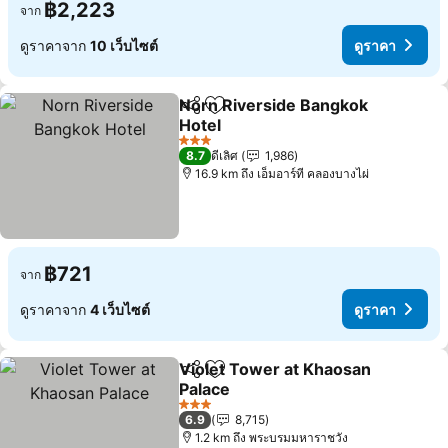
฿2,223
จาก
ดูราคาจาก
10 เว็บไซต์
ดูราคา
Norn Riverside Bangkok
แชร์
เพิ่มในรายการโปรด
Hotel
ดูราคา
3 ดาว
8.7
ดีเลิศ
1,986
16.9 km ถึง เอ็มอาร์ที คลองบางไผ่
฿721
จาก
ดูราคาจาก
4 เว็บไซต์
ดูราคา
Violet Tower at Khaosan
แชร์
เพิ่มในรายการโปรด
Palace
ดูราคา
3 ดาว
6.9
8,715
1.2 km ถึง พระบรมมหาราชวัง