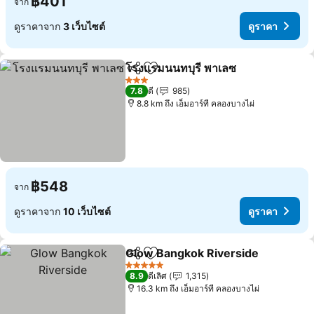
฿401
จาก
ดูราคาจาก
3 เว็บไซต์
ดูราคา
โรงแรมนนทบุรี พาเลซ
แชร์
เพิ่มในรายการโปรด
ดูราค
3 ดาว
7.8
ดี
985
8.8 km ถึง เอ็มอาร์ที คลองบางไผ่
฿548
จาก
ดูราคาจาก
10 เว็บไซต์
ดูราคา
Glow Bangkok Riverside
แชร์
เพิ่มในรายการโปรด
ด
5 ดาว
8.9
ดีเลิศ
1,315
16.3 km ถึง เอ็มอาร์ที คลองบางไผ่