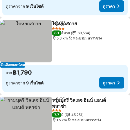
ดูราคาจาก
9 เว็บไซต์
ดูราคา
ใบหยกสกาย
แชร์
เพิ่มในรายการโปรด
4 ดาว
8.1
ดีมาก
69,564
5.3 km ถึง พระบรมมหาราชวัง
ตัวเลือกยอดนิยม
฿1,790
จาก
ดูราคาจาก
9 เว็บไซต์
ดูราคา
รามบุตรี วิลเลจ อินน์ แอนด์
แชร์
เพิ่มในรายการโปรด
พลาซ่า
3 ดาว
7.7
ดี
45,251
1.5 km ถึง พระบรมมหาราชวัง