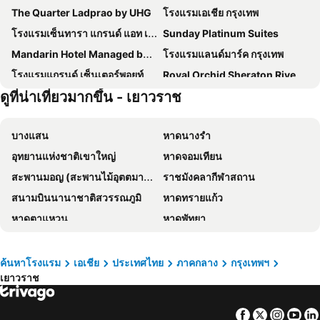
The Quarter Ladprao by UHG
โรงแรมเอเชีย กรุงเทพ
โรงแรมเซ็นทารา แกรนด์ แอท เซ็นทรัลพลาซ่าลาดพร้าว กรุงเทพฯ
Sunday Platinum Suites
Mandarin Hotel Managed by Centre Point
โรงแรมแลนด์มาร์ค กรุงเทพ
โรงแรมแกรนด์ เซ็นเตอร์พอยท์ เทอร์มินัล 21
Royal Orchid Sheraton Riverside Hotel Bangkok
ดูที่น่าเที่ยวมากขึ้น - เยาวราช
โรงแรมเกรซ
โรงแรม เดอะ เบอร์เคลีย์ โฮเต็ล ประตูน้ำ
โรงแรมชาเทรียม ริเวอร์ไซด์ กรุงเทพฯ
The Quarter Ari by UHG
บางแสน
หาดนางรำ
The Quarter Saladaeng by UHG
Grand Mercure Bangkok Atrium
อุทยานแห่งชาติเขาใหญ่
หาดจอมเทียน
โรงแรม พูลแมน กรุงเทพ จี
โรงแรมแอมบาสซาเดอร์ กรุงเทพฯ
สะพานมอญ (สะพานไม้อุตตมานุสรณ์)
ราชมังคลากีฬาสถาน
Shangri-La Bangkok
Grande Centre Point Lumphini Bangkok
สนามบินนานาชาติสวรรณภูมิ
หาดทรายแก้ว
โรงแรม มิราเคิล แกรนด์ คอนเวนชั่น
Nysa Hotel Bangkok
หาดตาแหวน
หาดพัทยา
The President Hotel at Chokchai 4
Goody Hotel
หาดแม่รำพึง
หาดหัวหิน
Nasa Bangkok
Livotel Express Hotel Bang Kruai Nonthaburi
อุทยานแห่งชาติเอราวัณ
พัทยากลาง
โรงแรมมิลเลนเนียม ฮิลตัน กรุงเทพ
Amari Bangkok
ค้นหาโรงแรม
เอเชีย
ประเทศไทย
ภาคกลาง
กรุงเทพฯ
เยาวราช
สนามบินดอนเมือง
สังขละบุรี
เรด แพลนเนต สุรวงศ์ กรุงเทพ
The Quarter Silom By Uhg
รามคำแหง
เอ็มอาร์ที สุขุมวิท
โรงแรมรอยัล รัตนโกสินทร์
Holiday Inn Express Bangkok Sukhumvit 11 By Ihg
Facebook
Twitter
Insta
Yo