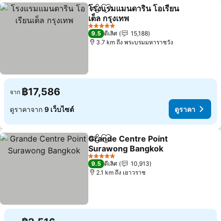
โรงแรมแมนดาริน โอเรียน
แชร์
เพิ่มในรายการโปรด
เต็ล กรุงเทพ
5 ดาว
9.5
ดีเลิศ
15,188
3.7 km ถึง พระบรมมหาราชวัง
฿17,586
จาก
ดูราคาจาก
9 เว็บไซต์
ดูราคา
Grande Centre Point
แชร์
เพิ่มในรายการโปรด
Surawong Bangkok
5 ดาว
9.5
ดีเลิศ
10,913
2.1 km ถึง เยาวราช