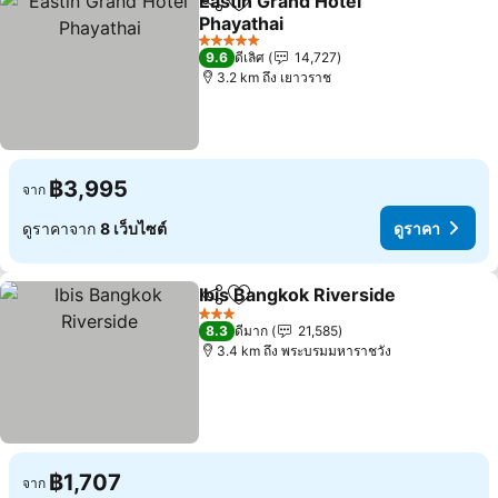
Eastin Grand Hotel
แชร์
เพิ่มในรายการโปรด
Phayathai
5 ดาว
9.6
ดีเลิศ
14,727
3.2 km ถึง เยาวราช
฿3,995
จาก
ดูราคาจาก
8 เว็บไซต์
ดูราคา
Ibis Bangkok Riverside
แชร์
เพิ่มในรายการโปรด
3 ดาว
8.3
ดีมาก
21,585
3.4 km ถึง พระบรมมหาราชวัง
฿1,707
จาก