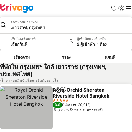
รายการโป
เข้าสู่ร
เมนู
จุดหมายปลายทาง
เยาวราช, กรุงเทพฯ
เช็คอิน/เช็คเอาท์
ผู้เข้าพักและห้องพัก
เลือกวันที่
2 ผู้เข้าพัก, 1 ห้อง
เรียงตาม
กรอง
แผนที่
ที่พักใน กรุงเทพฯ ใกล้ เยาวราช (กรุงเทพฯ,
ประเทศไทย)
ค่าคอมมิชชั่นมีผลต่ออันดับอย่างไร
Royal Orchid Sheraton
แชร์
เพิ่มในรายการโปรด
Riverside Hotel Bangkok
5 ดาว
8.8
ดีเลิศ
20,912
3.2 km ถึง พระบรมมหาราชวัง