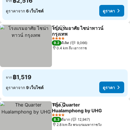
฿2,516
จาก
ดูราคาจาก
6 เว็บไซต์
ดูราคา
โรงแรมอาศัย ไชน่าทาวน์
แชร์
เพิ่มในรายการโปรด
กรุงเทพ
4 ดาว
9.2
ดีเลิศ
9,066
0.4 km ถึง เยาวราช
฿1,519
จาก
ดูราคาจาก
9 เว็บไซต์
ดูราคา
The Quarter
แชร์
เพิ่มในรายการโปรด
Hualamphong by UHG
4 ดาว
8.3
ดีมาก
12,947
2.8 km ถึง พระบรมมหาราชวัง