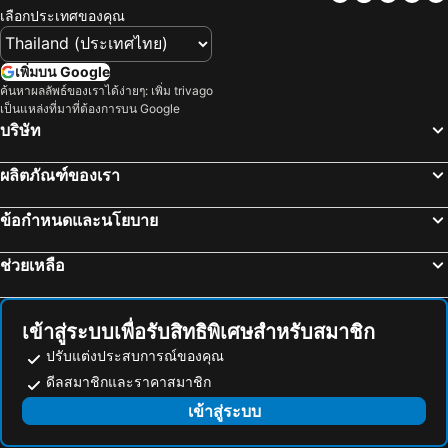
อนุสาวรีย์ชัยสมรภูมิ
ทองผาภูมิ
แกรนด์ เซ็นเตอร์พอยท์ โฮเทล ราชดำริ
Norn Riverside Bangkok Hotel
เลือกประเทศของคุณ
อุทยานแห่งชาติแก่งกระจาน
ไบเทคบางนา
Holiday Inn Bangkok Sukhumvit By Ihg
เอทัส ลุมพีนี
เยาวราช
บีทีเอส นานา
The Home Hotel
Capital O 75451 Podstel Hostel Bangkok
เพิ่มบน Google
สะพานข้ามแม่น้ำแคว
ถนนข้าวสาร
ค้นหาผลลัพธ์ของเราได้ง่ายๆ: เพิ่ม trivago
Twin Towers Hotel
Violet Tower at Khaosan Palace
เป็นแหล่งที่มาที่ต้องการบน Google
หาดเขาตะเกียบ
Suphachalasai Stadium
ฟูรามา สีลม กรุงเทพ
โรงแรม คอนวีเนียน พาร์ค กรุงเทพ
บริษัท
พัทยาใต้
บีทีเอส อโศก
โรงแรมปรินซ์พาเลซ
Centre Point Plus Hotel Silom
ผลิตภัณฑ์ของเรา
พัทยาเหนือ
ล่องเรือแม่น้ำเจ้าพระยา และวัดอรุณ
Ibis Bangkok Riverside
นิวสยาม ริเวอร์ไซด์
สยามพารากอน
สยามสแควร์
Ramada Plaza by Wyndham Bangkok Menam Riverside
รามบุตรี วิลเลจ อินน์ แอนด์ พลาซ่า
ข้อกำหนดและนโยบาย
วัดอรุณ
มาบุญครอง
Lancaster Bangkok
โรงแรมอิเลฟเว่่น
ช่วยเหลือ
แกลง
บีทีเอส สยาม
Arawana Express Chinatown
Grand China Bangkok
อุทยานแห่งชาติเขื่อนศรีนครินทร์
พระปฐมเจดีย์
Hotel Royal Bangkok
B2 China Town Yaowarat Premier
สวนนงนุช
Cha-am Beach
Norn Yaowarat Hotel
Shanghai Mansion Bangkok
เข้าสู่ระบบเพื่อรับสิทธิพิเศษสำหรับสมาชิก
สถานีรถไฟหัวลำโพง
หาดแสม
โรงแรมอาศัย ไชน่าทาวน์ กรุงเทพ
โพธิ์เพลส
ปรับแต่งประสบการณ์ของคุณ
บีทีเอส พร้อมพงษ์
บีทีเอส หมอชิต
ดีลสมาชิกและราคาสมาชิก
W22 by Burasari
Amdaeng Bangkok Riverside
บีทีเอส อารีย์
บีทีเอส พญาไท
เข้าสู่ระบบ
ลอยละล่อง โฮเต็ล
La Locanda
เดอะมอลล์บางกะปิ
พระราชวังสวนดุสิต
Lub d Bangkok Chinatown
โรงแรมเดอะกรุงเกษม ศรีกรุง