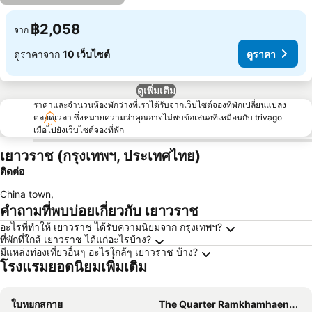
฿2,058
จาก
ดูราคาจาก
10 เว็บไซต์
ดูราคา
ดูเพิ่มเติม
ราคาและจำนวนห้องพักว่างที่เราได้รับจากเว็บไซต์จองที่พักเปลี่ยนแปลง
ตลอดเวลา ซึ่งหมายความว่าคุณอาจไม่พบข้อเสนอที่เหมือนกับ trivago
เมื่อไปยังเว็บไซต์จองที่พัก
เยาวราช (กรุงเทพฯ, ประเทศไทย)
ติดต่อ
China town
,
คำถามที่พบบ่อยเกี่ยวกับ เยาวราช
อะไรที่ทำให้ เยาวราช ได้รับความนิยมจาก กรุงเทพฯ?
ที่พักที่ใกล้ เยาวราช ได้แก่อะไรบ้าง?
มีแหล่งท่องเที่ยวอื่นๆ อะไรใกล้ๆ เยาวราช บ้าง?
โรงแรมยอดนิยมเพิ่มเติม
ใบหยกสกาย
The Quarter Ramkhamhaeng by UHG