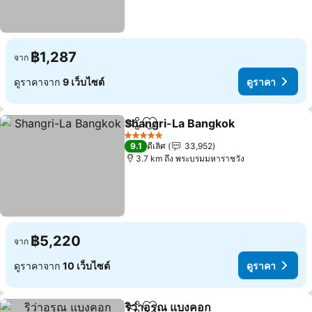
฿1,287
จาก
ดูราคาจาก
9 เว็บไซต์
ดูราคา
Shangri-La Bangkok
แชร์
เพิ่มในรายการโปรด
5 ดาว
9.1
ดีเลิศ
33,952
3.7 km ถึง พระบรมมหาราชวัง
฿5,220
จาก
ดูราคาจาก
10 เว็บไซต์
ดูราคา
ริว่าอรุณ แบงคอก