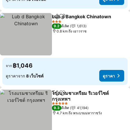
Lub d Bangkok Chinatown
แชร์
เพิ่มในรายการโปรด
3 ดาว
9.2
ดีเลิศ
1,613
0.8 km ถึง เยาวราช
฿1,046
จาก
ดูราคาจาก
8 เว็บไซต์
ดูราคา
โรงแรมชาเทรียม ริเวอร์ไซด์
แชร์
เพิ่มในรายการโปรด
กรุงเทพฯ
5 ดาว
9.3
ดีเลิศ
41,194
4.7 km ถึง พระบรมมหาราชวัง