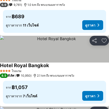
โรงแรม
4 ดาว
6.9
9,761
1.0 km ถึง พระบรมมหาราชวัง
฿689
จาก
ดูราคาจาก
11 เว็บไซต์
ดูราคา
แชร์
เพ
Hotel Royal Bangkok
โรงแรม
4 ดาว
8.5
ดีเลิศ
10,950
2.1 km ถึง พระบรมมหาราชวัง
฿1,057
จาก
ดูราคาจาก
7 เว็บไซต์
ดูราคา