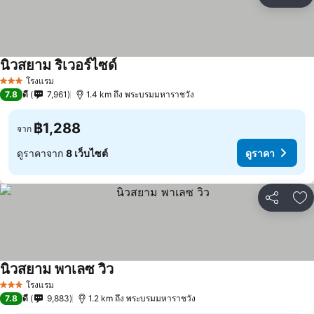
แชร์
เพ
นิวสยาม ริเวอร์ไซด์
โรงแรม
3 ดาว
7.8
ดี
7,961
1.4 km ถึง พระบรมมหาราชวัง
฿1,288
จาก
ดูราคาจาก
8 เว็บไซต์
ดูราคา
แชร์
เพ
นิวสยาม พาเลซ วิว
โรงแรม
3 ดาว
7.8
ดี
9,883
1.2 km ถึง พระบรมมหาราชวัง