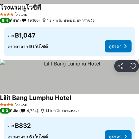
โรงแรมนูโวซิตี้
โรงแรม
4 ดาว
8.4
ดีมาก
19,166
1.8 km ถึง พระบรมมหาราชวัง
฿1,047
จาก
ดูราคาจาก
9 เว็บไซต์
ดูราคา
แชร์
เพ
Lilit Bang Lumphu Hotel
โรงแรม
4 ดาว
9.0
ดีเลิศ
4,724
1.1 km ถึง สนามหลวง
฿832
จาก
ดูราคาจาก
6 เว็บไซต์
ดูราคา