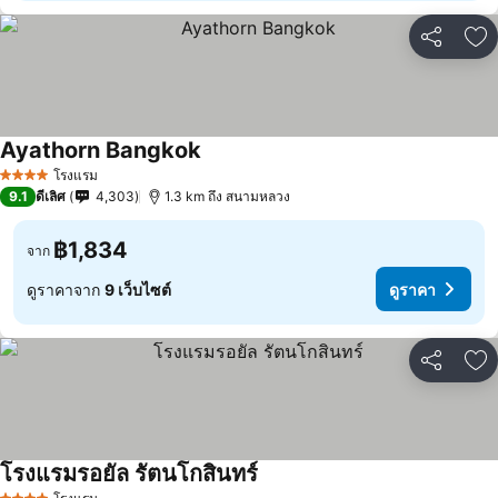
แชร์
เพ
Ayathorn Bangkok
โรงแรม
4 ดาว
9.1
ดีเลิศ
4,303
1.3 km ถึง สนามหลวง
฿1,834
จาก
ดูราคาจาก
9 เว็บไซต์
ดูราคา
แชร์
เพ
โรงแรมรอยัล รัตนโกสินทร์