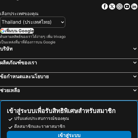
รามคำแหง
เอ็มอาร์ที สุขุมวิท
The Quarter Silom By Uhg
โรงแรมรอยัล รัตนโกสินทร์
Facebook
Twitter
Insta
Yo
อนุสาวรีย์ชัยสมรภูมิ
ทองผาภูมิ
Holiday Inn Express Bangkok Sukhumvit 11 By Ihg
แกรนด์ เซ็นเตอร์พอยท์ โฮเทล ราชดำริ
เลือกประเทศของคุณ
อุทยานแห่งชาติแก่งกระจาน
ไบเทคบางนา
Norn Riverside Bangkok Hotel
Holiday Inn Bangkok Sukhumvit By Ihg
เยาวราช
บีทีเอส นานา
เอทัส ลุมพีนี
The Home Hotel
เพิ่มบน Google
สะพานข้ามแม่น้ำแคว
ถนนข้าวสาร
ค้นหาผลลัพธ์ของเราได้ง่ายๆ: เพิ่ม trivago
Capital O 75451 Podstel Hostel Bangkok
Twin Towers Hotel
เป็นแหล่งที่มาที่ต้องการบน Google
หาดเขาตะเกียบ
Suphachalasai Stadium
Violet Tower at Khaosan Palace
ฟูรามา สีลม กรุงเทพ
บริษัท
พัทยาใต้
บีทีเอส อโศก
โรงแรม คอนวีเนียน พาร์ค กรุงเทพ
โรงแรมปรินซ์พาเลซ
ผลิตภัณฑ์ของเรา
พัทยาเหนือ
ล่องเรือแม่น้ำเจ้าพระยา และวัดอรุณ
Centre Point Plus Hotel Silom
Ibis Bangkok Riverside
สยามพารากอน
สยามสแควร์
นิวสยาม ริเวอร์ไซด์
Ramada Plaza by Wyndham Bangkok Menam Riverside
ข้อกำหนดและนโยบาย
วัดอรุณ
มาบุญครอง
รามบุตรี วิลเลจ อินน์ แอนด์ พลาซ่า
Lancaster Bangkok
ช่วยเหลือ
แกลง
บีทีเอส สยาม
Siri Heritage Bangkok Hotel
Villa De Khaosan
อุทยานแห่งชาติเขื่อนศรีนครินทร์
พระปฐมเจดีย์
บัดดี้ บูทิค อินน์
นิวสยาม พาเลซ วิว
สวนนงนุช
Cha-am Beach
Pannee Lodge Khaosan - SHA Plus
Vibe
เข้าสู่ระบบเพื่อรับสิทธิพิเศษสำหรับสมาชิก
สถานีรถไฟหัวลำโพง
หาดแสม
D&D Inn Khaosan
Dang Derm Khaosan
ปรับแต่งประสบการณ์ของคุณ
บีทีเอส พร้อมพงษ์
บีทีเอส หมอชิต
ดีลสมาชิกและราคาสมาชิก
Dang Derm In The Park Khaosan
The Greens Old Town Bangkok
บีทีเอส อารีย์
บีทีเอส พญาไท
เข้าสู่ระบบ
Siri Poshtel Bangkok
Easy Sunday Khaosan Bangkok