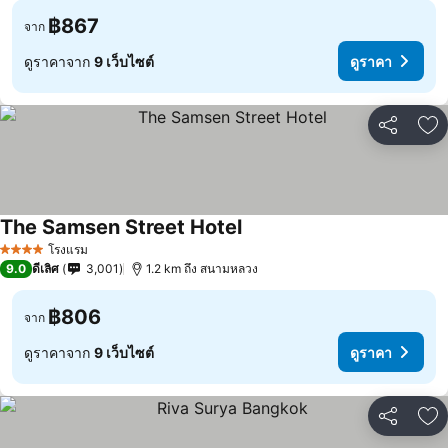
฿867
จาก
ดูราคาจาก
9 เว็บไซต์
ดูราคา
แชร์
เพ
The Samsen Street Hotel
โรงแรม
4 ดาว
9.0
ดีเลิศ
3,001
1.2 km ถึง สนามหลวง
฿806
จาก
ดูราคาจาก
9 เว็บไซต์
ดูราคา
แชร์
เพ