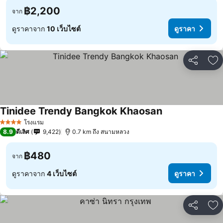
฿2,200
จาก
ดูราคาจาก
10 เว็บไซต์
ดูราคา
แชร์
เพ
Tinidee Trendy Bangkok Khaosan
โรงแรม
4 ดาว
8.9
ดีเลิศ
9,422
0.7 km ถึง สนามหลวง
฿480
จาก
ดูราคาจาก
4 เว็บไซต์
ดูราคา
แชร์
เพ