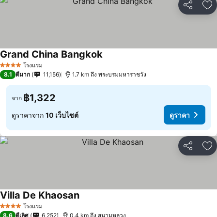
แชร์
เพ
Grand China Bangkok
โรงแรม
4 ดาว
8.1
ดีมาก
11,156
1.7 km ถึง พระบรมมหาราชวัง
฿1,322
จาก
ดูราคาจาก
10 เว็บไซต์
ดูราคา
แชร์
เพ
Villa De Khaosan
โรงแรม
4 ดาว
8.6
ดีเลิศ
6,252
0.4 km ถึง สนามหลวง