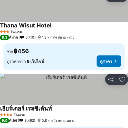
Thana Wisut Hotel
โรงแรม
3 ดาว
8.3
ดีมาก
6,710
1.3 km ถึง สนามหลวง
฿456
จาก
ดูราคาจาก
9 เว็บไซต์
ดูราคา
แชร์
เพ
เธียร์เตอร์ เรสซิเด้นท์
โรงแรม
4 ดาว
9.0
ดีเลิศ
3,492
0.8 km ถึง สนามหลวง