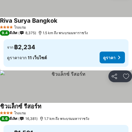
Riva Surya Bangkok
โรงแรม
4 ดาว
9.4
ดีเลิศ
8,375
1.5 km ถึง พระบรมมหาราชวัง
฿2,234
จาก
ดูราคาจาก
11 เว็บไซต์
ดูราคา
แชร์
เพ
ชิวแล็กซ์ รีสอร์ท
โรงแรม
4 ดาว
8.6
ดีเลิศ
16,381
1.7 km ถึง พระบรมมหาราชวัง