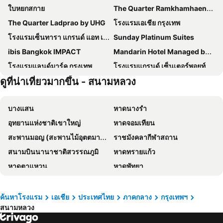
ใบหยกสกาย
The Quarter Ramkhamhaeng by UHG
The Quarter Ladprao by UHG
โรงแรมเอเชีย กรุงเทพ
โรงแรมเซ็นทารา แกรนด์ แอท เซ็นทรัลพลาซ่าลาดพร้าว กรุงเทพฯ
Sunday Platinum Suites
ibis Bangkok IMPACT
Mandarin Hotel Managed by Centre Point
โรงแรมแลนด์มาร์ค กรุงเทพ
โรงแรมแกรนด์ เซ็นเตอร์พอยท์ เทอร์มินัล 21
ดูที่น่าเที่ยวมากขึ้น - สนามหลวง
Royal Orchid Sheraton Riverside Hotel Bangkok
โรงแรมเกรซ
โรงแรม เดอะ เบอร์เคลีย์ โฮเต็ล ประตูน้ำ
โรงแรมชาเทรียม ริเวอร์ไซด์ กรุงเทพฯ
บางแสน
หาดนางรำ
The Quarter Ari by UHG
The Quarter Saladaeng by UHG
อุทยานแห่งชาติเขาใหญ่
หาดจอมเทียน
Grand Mercure Bangkok Atrium
โรงแรม พูลแมน กรุงเทพ จี
สะพานมอญ (สะพานไม้อุตตมานุสรณ์)
ราชมังคลากีฬาสถาน
โรงแรมแอมบาสซาเดอร์ กรุงเทพฯ
Shangri-La Bangkok
สนามบินนานาชาติสวรรณภูมิ
หาดทรายแก้ว
Grande Centre Point Lumphini Bangkok
โรงแรม มิราเคิล แกรนด์ คอนเวนชั่น
หาดตาแหวน
หาดพัทยา
Nysa Hotel Bangkok
The President Hotel at Chokchai 4
หาดแม่รำพึง
หาดหัวหิน
Goody Hotel
Nasa Bangkok
อุทยานแห่งชาติเอราวัณ
พัทยากลาง
Livotel Express Hotel Bang Kruai Nonthaburi
โรงแรมมิลเลนเนียม ฮิลตัน กรุงเทพ
ค้นหาโรงแรม
เอเชีย
ประเทศไทย
ภาคกลาง
กรุงเทพฯ
สนามหลวง
สนามบินดอนเมือง
สังขละบุรี
Amari Bangkok
เรด แพลนเนต สุรวงศ์ กรุงเทพ