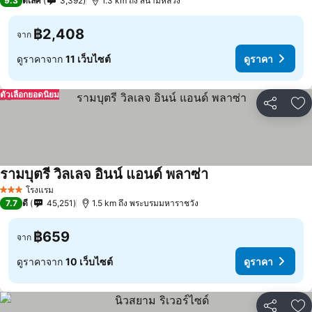
9.3
ดีเลิศ
3,392
1.3 km ถึง สนามหลวง
฿2,408
จาก
ดูราคาจาก
11 เว็บไซต์
ดูราคา
ตัวเลือกยอดนิยม
แชร์
เพ
รามบุตรี วิลเลจ อินน์ แอนด์ พลาซ่า
โรงแรม
3 ดาว
7.7
ดี
45,251
1.5 km ถึง พระบรมมหาราชวัง
฿659
จาก
ดูราคาจาก
10 เว็บไซต์
ดูราคา