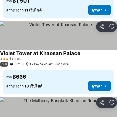
฿1,501
จาก
ดูราคาจาก
11 เว็บไซต์
ดูราคา
แชร์
เพ
Violet Tower at Khaosan Palace
โรงแรม
3 ดาว
6.9
8,715
1.2 km ถึง พระบรมมหาราชวัง
฿666
จาก
ดูราคาจาก
10 เว็บไซต์
ดูราคา
แชร์
เพ