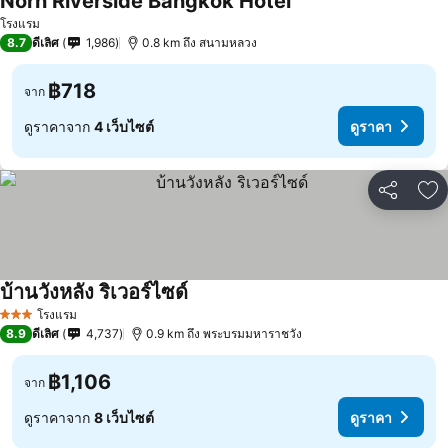
Norn Riverside Bangkok Hotel
โรงแรม
8.7
ดีเลิศ
1,986
0.8 km ถึง สนามหลวง
฿718
จาก
ดูราคาจาก
4 เว็บไซต์
ดูราคา
แชร์
เพ
บ้านวังหลัง ริเวอร์ไซด์
โรงแรม
3 ดาว
8.9
ดีเลิศ
4,737
0.9 km ถึง พระบรมมหาราชวัง
฿1,106
จาก
ดูราคาจาก
8 เว็บไซต์
ดูราคา