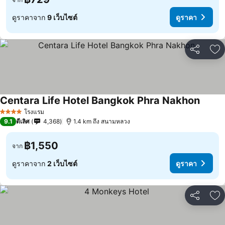
ดูราคาจาก
9 เว็บไซต์
ดูราคา
แชร์
เพ
Centara Life Hotel Bangkok Phra Nakhon
โรงแรม
4 ดาว
9.1
ดีเลิศ
4,368
1.4 km ถึง สนามหลวง
฿1,550
จาก
ดูราคาจาก
2 เว็บไซต์
ดูราคา
แชร์
เพ