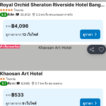
Royal Orchid Sheraton Riverside Hotel Bangkok
โรงแรม
5 ดาว
8.8
ดีเลิศ
20,912
3.2 km ถึง พระบรมมหาราชวัง
฿4,096
จาก
ดูราคาจาก
12 เว็บไซต์
ดูราคา
ตัวเลือกยอดนิยม
แชร์
เพ
Khaosan Art Hotel
โรงแรม
2 ดาว
8.1
ดีมาก
8,548
0.7 km ถึง สนามหลวง
฿533
จาก
ดูราคาจาก
9 เว็บไซต์
ดูราคา