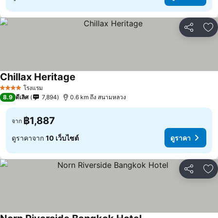
แชร์
เพ
Chillax Heritage
โรงแรม
4 ดาว
8.9
ดีเลิศ
7,894
0.6 km ถึง สนามหลวง
฿1,887
จาก
ดูราคาจาก
10 เว็บไซต์
ดูราคา
แชร์
เพ