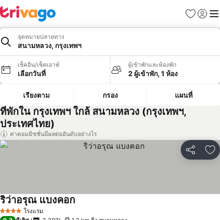
รายการโป
เข้าสู่ร
เมนู
จุดหมายปลายทาง
สนามหลวง, กรุงเทพฯ
เช็คอิน/เช็คเอาท์
ผู้เข้าพักและห้องพัก
เลือกวันที่
2 ผู้เข้าพัก, 1 ห้อง
เรียงตาม
กรอง
แผนที่
ที่พักใน กรุงเทพฯ ใกล้ สนามหลวง (กรุงเทพฯ,
ประเทศไทย)
ค่าคอมมิชชั่นมีผลต่ออันดับอย่างไร
แชร์
เพ
ริว่าอรุณ แบงคอก
โรงแรม
4 ดาว