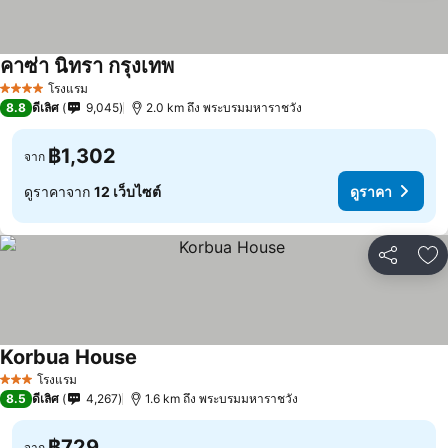
คาซ่า นิทรา กรุงเทพ
โรงแรม
4 ดาว
8.8
ดีเลิศ
9,045
2.0 km ถึง พระบรมมหาราชวัง
฿1,302
จาก
ดูราคาจาก
12 เว็บไซต์
ดูราคา
แชร์
เพ
Korbua House
โรงแรม
3 ดาว
8.5
ดีเลิศ
4,267
1.6 km ถึง พระบรมมหาราชวัง
฿729
จาก