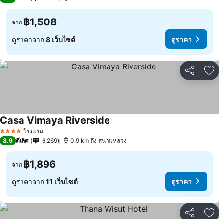
฿1,508
จาก
ดูราคาจาก
8 เว็บไซต์
ดูราคา
แชร์
เพ
Casa Vimaya Riverside
โรงแรม
4 ดาว
8.9
ดีเลิศ
6,269
0.9 km ถึง สนามหลวง
฿1,896
จาก
ดูราคาจาก
11 เว็บไซต์
ดูราคา
แชร์
เพ