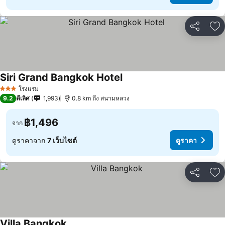
แชร์
เพ
Siri Grand Bangkok Hotel
โรงแรม
3 ดาว
9.2
ดีเลิศ
1,993
0.8 km ถึง สนามหลวง
฿1,496
จาก
ดูราคาจาก
7 เว็บไซต์
ดูราคา
แชร์
เพ
Villa Bangkok