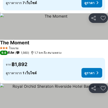
ดูราคาจาก
7 เว็บไซต์
ดูราคา
แชร์
เพ
The Moment
โรงแรม
3 ดาว
9.6
ดีเลิศ
1,560
1.7 km ถึง สนามหลวง
฿1,892
จาก
ดูราคาจาก
1 เว็บไซต์
ดูราคา
แชร์
เพ