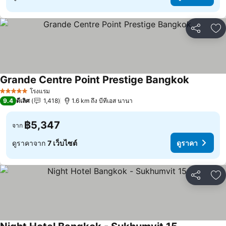
แชร์
เพ
Grande Centre Point Prestige Bangkok
โรงแรม
5 ดาว
9.4
ดีเลิศ
1,418
1.6 km ถึง บีทีเอส นานา
฿5,347
จาก
ดูราคาจาก
7 เว็บไซต์
ดูราคา
แชร์
เพ