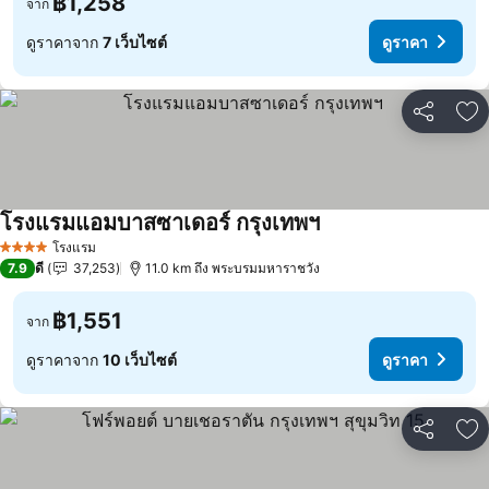
฿1,258
จาก
ดูราคาจาก
7 เว็บไซต์
ดูราคา
แชร์
เพ
โรงแรมแอมบาสซาเดอร์ กรุงเทพฯ
โรงแรม
4 ดาว
7.9
ดี
37,253
11.0 km ถึง พระบรมมหาราชวัง
฿1,551
จาก
ดูราคาจาก
10 เว็บไซต์
ดูราคา
แชร์
เพ