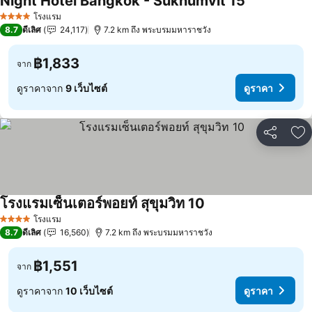
Night Hotel Bangkok - Sukhumvit 15
โรงแรม
4 ดาว
8.7
ดีเลิศ
24,117
7.2 km ถึง พระบรมมหาราชวัง
฿1,833
จาก
ดูราคาจาก
9 เว็บไซต์
ดูราคา
แชร์
เพ
โรงแรมเซ็นเตอร์พอยท์ สุขุมวิท 10
โรงแรม
4 ดาว
8.7
ดีเลิศ
16,560
7.2 km ถึง พระบรมมหาราชวัง
฿1,551
จาก
ดูราคาจาก
10 เว็บไซต์
ดูราคา