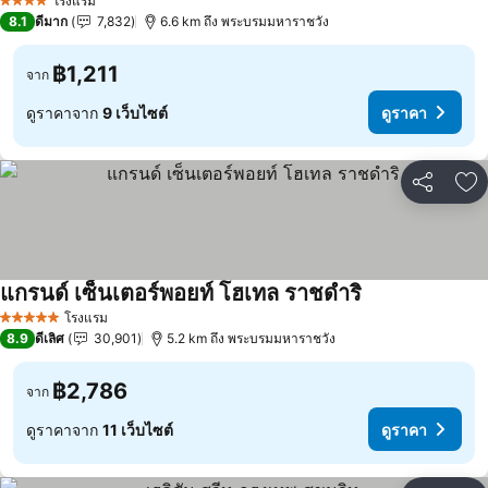
โรงแรม
4 ดาว
8.1
ดีมาก
7,832
6.6 km ถึง พระบรมมหาราชวัง
฿1,211
จาก
ดูราคาจาก
9 เว็บไซต์
ดูราคา
แชร์
เพ
แกรนด์ เซ็นเตอร์พอยท์ โฮเทล ราชดำริ
โรงแรม
5 ดาว
8.9
ดีเลิศ
30,901
5.2 km ถึง พระบรมมหาราชวัง
฿2,786
จาก
ดูราคาจาก
11 เว็บไซต์
ดูราคา