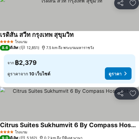
แชร์
เพ
เรดิสัน สวีท กรุงเทพ สุขุมวิท
โรงแรม
4 ดาว
8.6
ดีเลิศ
12,851
7.5 km ถึง พระบรมมหาราชวัง
฿2,379
จาก
ดูราคาจาก
10 เว็บไซต์
ดูราคา
แชร์
เพ
Citrus Suites Sukhumvit 6 By Compass Hospitality
โรงแรม
4 ดาว
9.0
ดีเลิศ
5,162
0.2 km ถึง บีทีเอส นานา