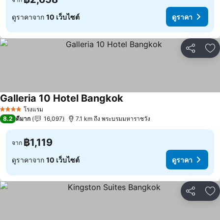
ดูราคาจาก
10 เว็บไซต์
ดูราคา
แชร์
เพ
Galleria 10 Hotel Bangkok
โรงแรม
4 ดาว
8.2
ดีมาก
16,097
7.1 km ถึง พระบรมมหาราชวัง
฿1,119
จาก
ดูราคาจาก
10 เว็บไซต์
ดูราคา
แชร์
เพ