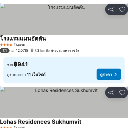
แชร์
เพ
โรงแรมแมนฮัตตัน
โรงแรม
4 ดาว
7.1
12,078
7.3 km ถึง พระบรมมหาราชวัง
฿941
จาก
ดูราคาจาก
11 เว็บไซต์
ดูราคา
แชร์
เพ
Lohas Residences Sukhumvit