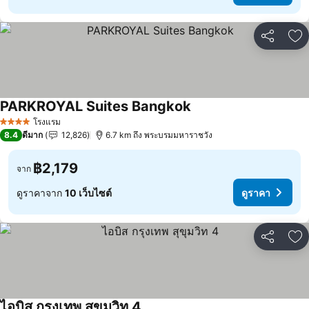
แชร์
เพ
PARKROYAL Suites Bangkok
โรงแรม
4 ดาว
8.4
ดีมาก
12,826
6.7 km ถึง พระบรมมหาราชวัง
฿2,179
จาก
ดูราคาจาก
10 เว็บไซต์
ดูราคา
แชร์
เพ
ไอบิส กรุงเทพ สุขุมวิท 4