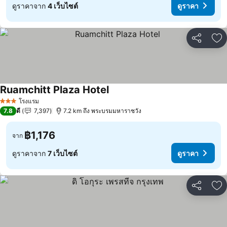
ดูราคาจาก
4 เว็บไซต์
ดูราคา
แชร์
เพ
Ruamchitt Plaza Hotel
โรงแรม
3 ดาว
7.8
ดี
7,397
7.2 km ถึง พระบรมมหาราชวัง
฿1,176
จาก
ดูราคาจาก
7 เว็บไซต์
ดูราคา
แชร์
เพ