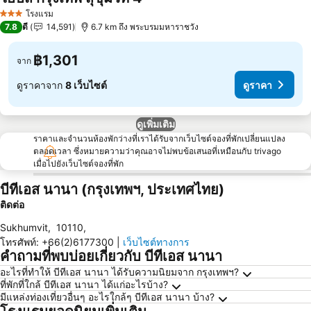
โรงแรม
3 ดาว
7.8
ดี
14,591
6.7 km ถึง พระบรมมหาราชวัง
฿1,301
จาก
ดูราคาจาก
8 เว็บไซต์
ดูราคา
ดูเพิ่มเติม
ราคาและจำนวนห้องพักว่างที่เราได้รับจากเว็บไซต์จองที่พักเปลี่ยนแปลง
ตลอดเวลา ซึ่งหมายความว่าคุณอาจไม่พบข้อเสนอที่เหมือนกับ trivago
เมื่อไปยังเว็บไซต์จองที่พัก
บีทีเอส นานา (กรุงเทพฯ, ประเทศไทย)
ติดต่อ
Sukhumvit
,
10110
,
โทรศัพท์
:
+66(2)6177300
|
เว็บไซต์ทางการ
คำถามที่พบบ่อยเกี่ยวกับ บีทีเอส นานา
อะไรที่ทำให้ บีทีเอส นานา ได้รับความนิยมจาก กรุงเทพฯ?
ที่พักที่ใกล้ บีทีเอส นานา ได้แก่อะไรบ้าง?
มีแหล่งท่องเที่ยวอื่นๆ อะไรใกล้ๆ บีทีเอส นานา บ้าง?