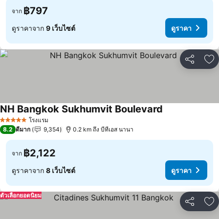
฿797
จาก
ดูราคาจาก
9 เว็บไซต์
ดูราคา
แชร์
เพ
NH Bangkok Sukhumvit Boulevard
โรงแรม
5 ดาว
8.2
ดีมาก
9,354
0.2 km ถึง บีทีเอส นานา
฿2,122
จาก
ดูราคาจาก
8 เว็บไซต์
ดูราคา
ตัวเลือกยอดนิยม
แชร์
เพ