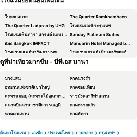
โรงแรมยอดนิยมเพิ่มเติม
ใบหยกสกาย
The Quarter Ramkhamhaeng by UHG
The Quarter Ladprao by UHG
โรงแรมเอเชีย กรุงเทพ
โรงแรมเซ็นทารา แกรนด์ แอท เซ็นทรัลพลาซ่าลาดพร้าว กรุงเทพฯ
Sunday Platinum Suites
ibis Bangkok IMPACT
Mandarin Hotel Managed by Centre Point
โรงแรมแลนด์มาร์ค กรุงเทพ
โรงแรมแกรนด์ เซ็นเตอร์พอยท์ เทอร์มินัล 21
ดูที่น่าเที่ยวมากขึ้น - บีทีเอส นานา
Royal Orchid Sheraton Riverside Hotel Bangkok
โรงแรมเกรซ
โรงแรม เดอะ เบอร์เคลีย์ โฮเต็ล ประตูน้ำ
โรงแรมชาเทรียม ริเวอร์ไซด์ กรุงเทพฯ
บางแสน
หาดนางรำ
The Quarter Ari by UHG
The Quarter Saladaeng by UHG
อุทยานแห่งชาติเขาใหญ่
หาดจอมเทียน
Grand Mercure Bangkok Atrium
โรงแรม พูลแมน กรุงเทพ จี
สะพานมอญ (สะพานไม้อุตตมานุสรณ์)
ราชมังคลากีฬาสถาน
โรงแรมแอมบาสซาเดอร์ กรุงเทพฯ
ผาภูมิ บูทิค โฮเทล
สนามบินนานาชาติสวรรณภูมิ
หาดทรายแก้ว
Shangri-La Bangkok
Grande Centre Point Lumphini Bangkok
หาดตาแหวน
หาดพัทยา
โรงแรม มิราเคิล แกรนด์ คอนเวนชั่น
Nysa Hotel Bangkok
หาดแม่รำพึง
หาดหัวหิน
The President Hotel at Chokchai 4
Goody Hotel
อุทยานแห่งชาติเอราวัณ
พัทยากลาง
Nasa Bangkok
Livotel Express Hotel Bang Kruai Nonthaburi
ค้นหาโรงแรม
เอเชีย
ประเทศไทย
ภาคกลาง
กรุงเทพฯ