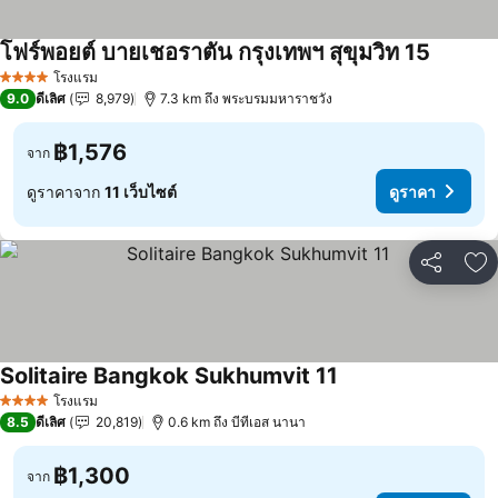
โฟร์พอยต์ บายเชอราตัน กรุงเทพฯ สุขุมวิท 15
โรงแรม
4 ดาว
9.0
ดีเลิศ
8,979
7.3 km ถึง พระบรมมหาราชวัง
฿1,576
จาก
ดูราคาจาก
11 เว็บไซต์
ดูราคา
แชร์
เพ
Solitaire Bangkok Sukhumvit 11
โรงแรม
4 ดาว
8.5
ดีเลิศ
20,819
0.6 km ถึง บีทีเอส นานา
฿1,300
จาก