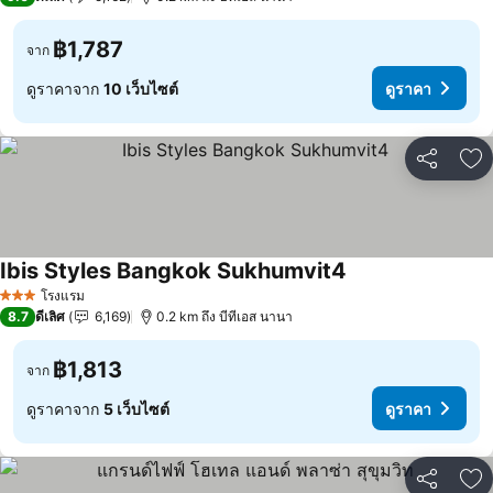
฿1,787
จาก
ดูราคาจาก
10 เว็บไซต์
ดูราคา
แชร์
เพ
Ibis Styles Bangkok Sukhumvit4
โรงแรม
3 ดาว
8.7
ดีเลิศ
6,169
0.2 km ถึง บีทีเอส นานา
฿1,813
จาก
ดูราคาจาก
5 เว็บไซต์
ดูราคา
แชร์
เพ