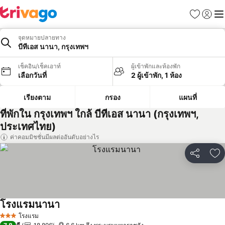
รายการโป
เข้าสู่ร
เมนู
จุดหมายปลายทาง
บีทีเอส นานา, กรุงเทพฯ
เช็คอิน/เช็คเอาท์
ผู้เข้าพักและห้องพัก
เลือกวันที่
2 ผู้เข้าพัก, 1 ห้อง
เรียงตาม
กรอง
แผนที่
ที่พักใน กรุงเทพฯ ใกล้ บีทีเอส นานา (กรุงเทพฯ,
ประเทศไทย)
ค่าคอมมิชชั่นมีผลต่ออันดับอย่างไร
แชร์
เพ
โรงแรมนานา
โรงแรม
3 ดาว