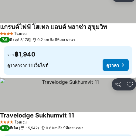
แกรนด์ไฟฟ์ โฮเทล แอนด์ พลาซ่า สุขุมวิท
โรงแรม
4 ดาว
7.6
ดี
8,178
0.2 km ถึง บีทีเอส นานา
฿1,940
จาก
ดูราคาจาก
11 เว็บไซต์
ดูราคา
แชร์
เพ
Travelodge Sukhumvit 11
โรงแรม
4 ดาว
8.6
ดีเลิศ
15,542
0.6 km ถึง บีทีเอส นานา