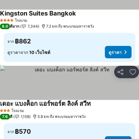
Kingston Suites Bangkok
โรงแรม
4 ดาว
8.0
ดีมาก
7,344
7.2 km ถึง พระบรมมหาราชวัง
฿862
จาก
ดูราคาจาก
10 เว็บไซต์
ดูราคา
แชร์
เพ
เดอะ แบงค็อก แอร์พอร์ต ลิงค์ สวีท
โรงแรม
3 ดาว
7.6
ดี
1,158
5.8 km ถึง พระบรมมหาราชวัง
฿570
จาก