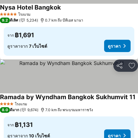
Nysa Hotel Bangkok
โรงแรม
5 ดาว
9.2
ดีเลิศ
5,234
0.7 km ถึง บีทีเอส นานา
฿1,691
จาก
ดูราคาจาก
7 เว็บไซต์
ดูราคา
แชร์
เพ
Ramada by Wyndham Bangkok Sukhumvit 11
โรงแรม
4 ดาว
8.0
ดีมาก
9,674
7.0 km ถึง พระบรมมหาราชวัง
฿1,131
จาก
ดูราคาจาก
10 เว็บไซต์
ดูราคา