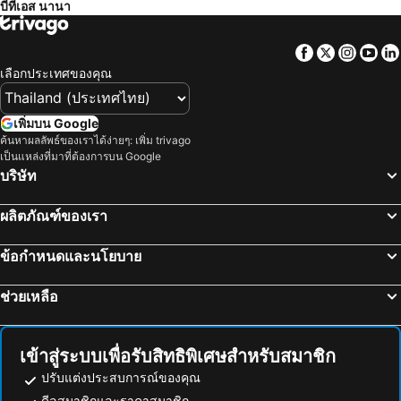
บีทีเอส นานา
สนามบินดอนเมือง
สังขละบุรี
โรงแรมมิลเลนเนียม ฮิลตัน กรุงเทพ
Amari Bangkok
รามคำแหง
เอ็มอาร์ที สุขุมวิท
เรด แพลนเนต สุรวงศ์ กรุงเทพ
The Quarter Silom By Uhg
Facebook
Twitter
Insta
Yo
อนุสาวรีย์ชัยสมรภูมิ
ทองผาภูมิ
โรงแรมรอยัล รัตนโกสินทร์
Holiday Inn Express Bangkok Sukhumvit 11 By Ihg
เลือกประเทศของคุณ
อุทยานแห่งชาติแก่งกระจาน
ไบเทคบางนา
แกรนด์ เซ็นเตอร์พอยท์ โฮเทล ราชดำริ
Norn Riverside Bangkok Hotel
เยาวราช
บีทีเอส นานา
Holiday Inn Bangkok Sukhumvit By Ihg
เอทัส ลุมพีนี
เพิ่มบน Google
สะพานข้ามแม่น้ำแคว
ถนนข้าวสาร
ค้นหาผลลัพธ์ของเราได้ง่ายๆ: เพิ่ม trivago
The Home Hotel
Capital O 75451 Podstel Hostel Bangkok
เป็นแหล่งที่มาที่ต้องการบน Google
หาดเขาตะเกียบ
Suphachalasai Stadium
Twin Towers Hotel
Violet Tower at Khaosan Palace
บริษัท
พัทยาใต้
บีทีเอส อโศก
ฟูรามา สีลม กรุงเทพ
โรงแรม คอนวีเนียน พาร์ค กรุงเทพ
ผลิตภัณฑ์ของเรา
พัทยาเหนือ
ล่องเรือแม่น้ำเจ้าพระยา และวัดอรุณ
โรงแรมปรินซ์พาเลซ
Centre Point Plus Hotel Silom
สยามพารากอน
สยามสแควร์
Ibis Bangkok Riverside
นิวสยาม ริเวอร์ไซด์
ข้อกำหนดและนโยบาย
มาบุญครอง
วัดอรุณ
Ramada Plaza by Wyndham Bangkok Menam Riverside
รามบุตรี วิลเลจ อินน์ แอนด์ พลาซ่า
ช่วยเหลือ
แกลง
บีทีเอส สยาม
Aspira Sukhumvit
Syama Nana
หาดเจ้าหลาว
อุทยานแห่งชาติเขื่อนศรีนครินทร์
Atlas Bangkok Hotel
โรงแรมซิตี้ ลอดจ์ สุขุมวิท 9
พระปฐมเจดีย์
สวนนงนุช
ON8 Hotel Sukhumvit Nana
iCheck inn Nana by Aspira
เข้าสู่ระบบเพื่อรับสิทธิพิเศษสำหรับสมาชิก
Cha-am Beach
สถานีรถไฟหัวลำโพง
โกลว์ สุขุมวิท 5 บาย เซ็นโทรโปลิส
Maxim's Inn
ปรับแต่งประสบการณ์ของคุณ
หาดแสม
บีทีเอส พร้อมพงษ์
ดีลสมาชิกและราคาสมาชิก
แกรนด์ บิสซิเนส อินน์
ออร์คิดเพลส