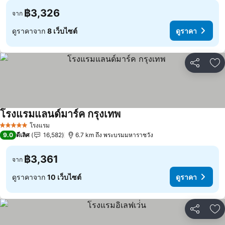
฿3,326
จาก
ดูราคาจาก
8 เว็บไซต์
ดูราคา
แชร์
เพ
โรงแรมแลนด์มาร์ค กรุงเทพ
โรงแรม
5 ดาว
9.0
ดีเลิศ
16,582
6.7 km ถึง พระบรมมหาราชวัง
฿3,361
จาก
ดูราคาจาก
10 เว็บไซต์
ดูราคา
แชร์
เพ