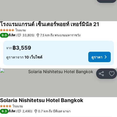
แชร์
เพ
โรงแรมแกรนด์ เซ็นเตอร์พอยท์ เทอร์มินัล 21
โรงแรม
5 ดาว
9.0
ดีเลิศ
33,805
7.5 km ถึง พระบรมมหาราชวัง
฿3,559
จาก
ดูราคาจาก
10 เว็บไซต์
ดูราคา
แชร์
เพ
Solaria Nishitetsu Hotel Bangkok
โรงแรม
4 ดาว
9.3
ดีเลิศ
2,490
0.7 km ถึง บีทีเอส นานา