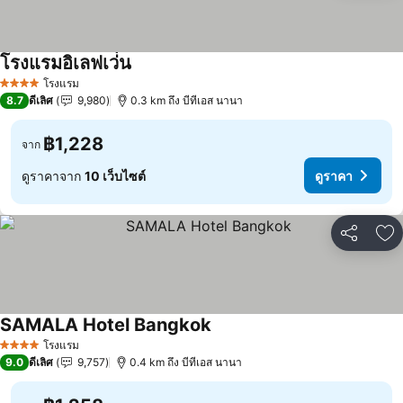
โรงแรมอิเลฟเว่่น
โรงแรม
4 ดาว
8.7
ดีเลิศ
9,980
0.3 km ถึง บีทีเอส นานา
฿1,228
จาก
ดูราคาจาก
10 เว็บไซต์
ดูราคา
แชร์
เพ
SAMALA Hotel Bangkok
โรงแรม
4 ดาว
9.0
ดีเลิศ
9,757
0.4 km ถึง บีทีเอส นานา