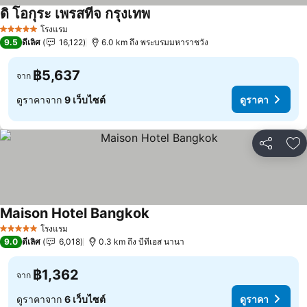
ดิ โอกุระ เพรสทีจ กรุงเทพ
โรงแรม
5 ดาว
9.5
ดีเลิศ
16,122
6.0 km ถึง พระบรมมหาราชวัง
฿5,637
จาก
ดูราคาจาก
9 เว็บไซต์
ดูราคา
แชร์
เพ
Maison Hotel Bangkok
โรงแรม
5 ดาว
9.0
ดีเลิศ
6,018
0.3 km ถึง บีทีเอส นานา
฿1,362
จาก
ดูราคาจาก
6 เว็บไซต์
ดูราคา