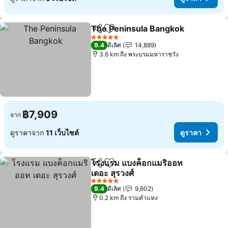
The Peninsula Bangkok
แชร์
เพิ่มในรายการโปรด
5 ดาว
9.4
ดีเลิศ
14,889
3.6 km ถึง พระบรมมหาราชวัง
฿7,909
จาก
ดูราคาจาก
11 เว็บไซต์
ดูราคา
โรงแรม แบงค็อกแมริออท
แชร์
เพิ่มในรายการโปรด
เดอะ สุรวงศ์
5 ดาว
9.4
ดีเลิศ
9,602
0.2 km ถึง รามคำแหง