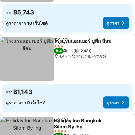
฿5,743
จาก
ดูราคาจาก
10 เว็บไซต์
ดูราคา
โรงแรมแอมเบอร์ บูทีก สีลม
แชร์
เพิ่มในรายการโปรด
3 ดาว
8.4
ดีมาก
2,481
4.4 km ถึง พระบรมมหาราชวัง
฿1,143
จาก
ดูราคาจาก
9 เว็บไซต์
ดูราคา
Holiday Inn Bangkok
แชร์
เพิ่มในรายการโปรด
Silom By Ihg
4 ดาว