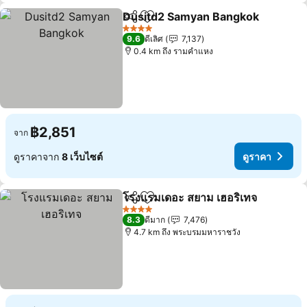
Dusitd2 Samyan Bangkok
แชร์
เพิ่มในรายการโปรด
4 ดาว
9.6
ดีเลิศ
7,137
0.4 km ถึง รามคำแหง
฿2,851
จาก
ดูราคาจาก
8 เว็บไซต์
ดูราคา
โรงแรมเดอะ สยาม เฮอริเทจ
แชร์
เพิ่มในรายการโปรด
4 ดาว
8.3
ดีมาก
7,476
4.7 km ถึง พระบรมมหาราชวัง