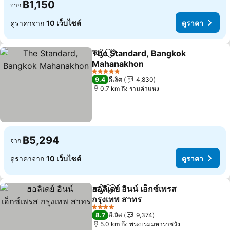
฿1,150
จาก
ดูราคาจาก
10 เว็บไซต์
ดูราคา
The Standard, Bangkok
แชร์
เพิ่มในรายการโปรด
Mahanakhon
5 ดาว
9.4
ดีเลิศ
4,830
0.7 km ถึง รามคำแหง
฿5,294
จาก
ดูราคาจาก
10 เว็บไซต์
ดูราคา
ฮอลิเดย์ อินน์ เอ็กซ์เพรส
แชร์
เพิ่มในรายการโปรด
กรุงเทพ สาทร
4 ดาว
8.7
ดีเลิศ
9,374
5.0 km ถึง พระบรมมหาราชวัง