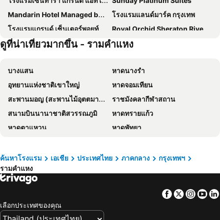
โรงแรมเซ็นทารา แกรนด์ แอท เซ็นทรัลพลาซ่าลาดพร้าว กรุงเทพฯ
Sunday Platinum Suites
Mandarin Hotel Managed by Centre Point
โรงแรมแลนด์มาร์ค กรุงเทพ
โรงแรมแกรนด์ เซ็นเตอร์พอยท์ เทอร์มินัล 21
Royal Orchid Sheraton Riverside Hotel Bangkok
ดูที่น่าเที่ยวมากขึ้น - รามคำแหง
โรงแรมเกรซ
โรงแรม เดอะ เบอร์เคลีย์ โฮเต็ล ประตูน้ำ
โรงแรมชาเทรียม ริเวอร์ไซด์ กรุงเทพฯ
The Quarter Ari by UHG
บางแสน
หาดนางรำ
The Quarter Saladaeng by UHG
Grand Mercure Bangkok Atrium
อุทยานแห่งชาติเขาใหญ่
หาดจอมเทียน
โรงแรม พูลแมน กรุงเทพ จี
โรงแรมแอมบาสซาเดอร์ กรุงเทพฯ
สะพานมอญ (สะพานไม้อุตตมานุสรณ์)
ราชมังคลากีฬาสถาน
Shangri-La Bangkok
Grande Centre Point Lumphini Bangkok
สนามบินนานาชาติสวรรณภูมิ
หาดทรายแก้ว
โรงแรม มิราเคิล แกรนด์ คอนเวนชั่น
Nysa Hotel Bangkok
หาดตาแหวน
หาดพัทยา
The President Hotel at Chokchai 4
Goody Hotel
หาดแม่รำพึง
หาดหัวหิน
Nasa Bangkok
Livotel Express Hotel Bang Kruai Nonthaburi
อุทยานแห่งชาติเอราวัณ
พัทยากลาง
โรงแรมมิลเลนเนียม ฮิลตัน กรุงเทพ
Amari Bangkok
ค้นหาโรงแรม
เอเชีย
ประเทศไทย
ภาคกลาง
กรุงเทพฯ
รามคำแหง
สนามบินดอนเมือง
สังขละบุรี
เรด แพลนเนต สุรวงศ์ กรุงเทพ
The Quarter Silom By Uhg
รามคำแหง
เอ็มอาร์ที สุขุมวิท
โรงแรมรอยัล รัตนโกสินทร์
Holiday Inn Express Bangkok Sukhumvit 11 By Ihg
Facebook
Twitter
Insta
Yo
อนุสาวรีย์ชัยสมรภูมิ
ทองผาภูมิ
แกรนด์ เซ็นเตอร์พอยท์ โฮเทล ราชดำริ
Norn Riverside Bangkok Hotel
เลือกประเทศของคุณ
อุทยานแห่งชาติแก่งกระจาน
ไบเทคบางนา
Holiday Inn Bangkok Sukhumvit By Ihg
เอทัส ลุมพีนี