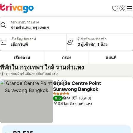
รายการโป
เข้าสู่ร
เมนู
จุดหมายปลายทาง
รามคำแหง, กรุงเทพฯ
เช็คอิน/เช็คเอาท์
ผู้เข้าพักและห้องพัก
เลือกวันที่
2 ผู้เข้าพัก, 1 ห้อง
เรียงตาม
กรอง
แผนที่
ที่พักใน กรุงเทพฯ ใกล้ รามคำแหง
ค่าคอมมิชชั่นมีผลต่ออันดับอย่างไร
Grande Centre Point
แชร์
เพิ่มในรายการโปรด
Surawong Bangkok
5 ดาว
9.5
ดีเลิศ
10,913
0.6 km ถึง รามคำแหง