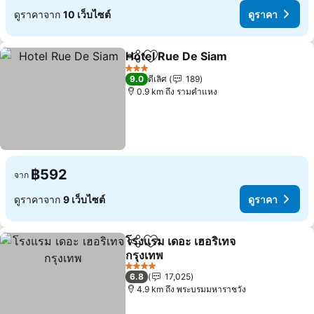
ดูราคาจาก
10 เว็บไซต์
ดูราคา
Hotel Rue De Siam
แชร์
เพิ่มในรายการโปรด
3 ดาว
9.0
ดีเลิศ
189
0.9 km ถึง รามคำแหง
฿592
จาก
ดูราคาจาก
9 เว็บไซต์
ดูราคา
โรงแรม เดอะ เฮอริเทจ
แชร์
เพิ่มในรายการโปรด
กรุงเทพ
4 ดาว
6.8
17,025
4.9 km ถึง พระบรมมหาราชวัง