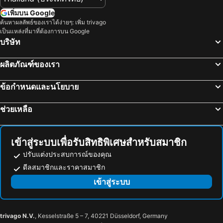
เยาวราช
บีทีเอส นานา
The Home Hotel
Capital O 75451 Podstel Hostel Bangkok
เพิ่มบน Google
สะพานข้ามแม่น้ำแคว
ถนนข้าวสาร
ค้นหาผลลัพธ์ของเราได้ง่ายๆ: เพิ่ม trivago
Twin Towers Hotel
Violet Tower at Khaosan Palace
เป็นแหล่งที่มาที่ต้องการบน Google
หาดเขาตะเกียบ
Suphachalasai Stadium
ฟูรามา สีลม กรุงเทพ
โรงแรม คอนวีเนียน พาร์ค กรุงเทพ
บริษัท
พัทยาใต้
บีทีเอส อโศก
โรงแรมปรินซ์พาเลซ
Centre Point Plus Hotel Silom
ผลิตภัณฑ์ของเรา
พัทยาเหนือ
ล่องเรือแม่น้ำเจ้าพระยา และวัดอรุณ
Ibis Bangkok Riverside
นิวสยาม ริเวอร์ไซด์
สยามพารากอน
สยามสแควร์
Ramada Plaza by Wyndham Bangkok Menam Riverside
รามบุตรี วิลเลจ อินน์ แอนด์ พลาซ่า
ข้อกำหนดและนโยบาย
มาบุญครอง
วัดอรุณ
Lancaster Bangkok
โรงแรมอิเลฟเว่่น
ช่วยเหลือ
แกลง
บีทีเอส สยาม
Mercure Bangkok Surawong
Kokotel Bangkok Surawong
อุทยานแห่งชาติเขื่อนศรีนครินทร์
พระปฐมเจดีย์
@Nares Hotel
Simply Sleep Hostel
สวนนงนุช
Cha-am Beach
โรงแรม แบงค็อกแมริออท เดอะ สุรวงศ์
ลา เรซิดองส์ บางกอก
เข้าสู่ระบบเพื่อรับสิทธิพิเศษสำหรับสมาชิก
สถานีรถไฟหัวลำโพง
หาดแสม
โรงแรมแอมเบอร์ บูทีก สีลม
UPAR Hotels Silom
ปรับแต่งประสบการณ์ของคุณ
บีทีเอส พร้อมพงษ์
บีทีเอส หมอชิต
ดีลสมาชิกและราคาสมาชิก
Chocolate box mint
5loft Anti-hotel, Bangkok
บีทีเอส อารีย์
บีทีเอส พญาไท
เข้าสู่ระบบ
Samyan Story Boutique Hotel
โรงแรมอัมรา กรุงเทพ
เดอะมอลล์บางกะปิ
พระราชวังสวนดุสิต
สีลม อเวนิว อินน์
Dusitd2 Samyan Bangkok
รีเทล ไทยแลนด์
River Kvaj
สีลม วิลเลจ อินน์
Heaven Boutique Hotel
trivago N.V.
, Kesselstraße 5 – 7, 40221 Düsseldorf, Germany