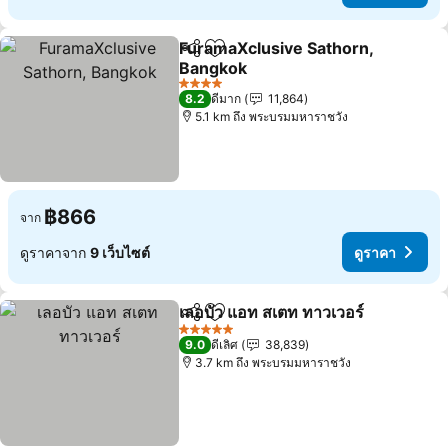
FuramaXclusive Sathorn,
แชร์
เพิ่มในรายการโปรด
Bangkok
4 ดาว
8.2
ดีมาก
11,864
5.1 km ถึง พระบรมมหาราชวัง
฿866
จาก
ดูราคาจาก
9 เว็บไซต์
ดูราคา
เลอบัว แอท สเตท ทาวเวอร์
แชร์
เพิ่มในรายการโปรด
5 ดาว
9.0
ดีเลิศ
38,839
3.7 km ถึง พระบรมมหาราชวัง