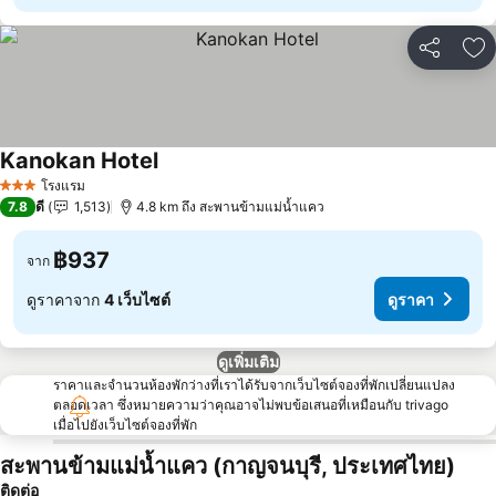
แชร์
เพ
Kanokan Hotel
โรงแรม
3 ดาว
7.8
ดี
1,513
4.8 km ถึง สะพานข้ามแม่น้ำแคว
฿937
จาก
ดูราคาจาก
4 เว็บไซต์
ดูราคา
ดูเพิ่มเติม
ราคาและจำนวนห้องพักว่างที่เราได้รับจากเว็บไซต์จองที่พักเปลี่ยนแปลง
ตลอดเวลา ซึ่งหมายความว่าคุณอาจไม่พบข้อเสนอที่เหมือนกับ trivago
เมื่อไปยังเว็บไซต์จองที่พัก
สะพานข้ามแม่น้ำแคว (กาญจนบุรี, ประเทศไทย)
ติดต่อ