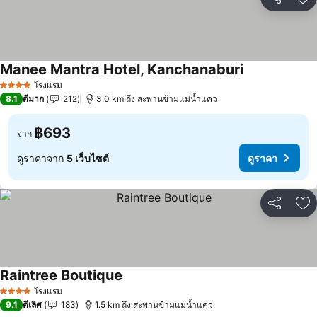
แชร์
เพ
Manee Mantra Hotel, Kanchanaburi
โรงแรม
4 ดาว
8.1
ดีมาก
212
3.0 km ถึง สะพานข้ามแม่น้ำแคว
฿693
จาก
ดูราคาจาก
5 เว็บไซต์
ดูราคา
แชร์
เพ
Raintree Boutique
โรงแรม
4 ดาว
9.1
ดีเลิศ
183
1.5 km ถึง สะพานข้ามแม่น้ำแคว