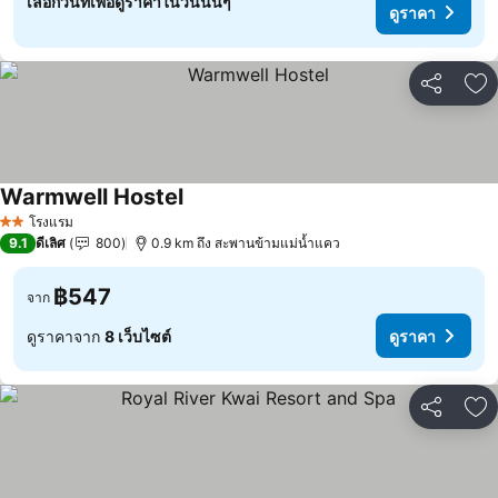
เลือกวันที่เพื่อดูราคาในวันนั้นๆ
ดูราคา
แชร์
เพ
Warmwell Hostel
โรงแรม
2 ดาว
9.1
ดีเลิศ
800
0.9 km ถึง สะพานข้ามแม่น้ำแคว
฿547
จาก
ดูราคาจาก
8 เว็บไซต์
ดูราคา
แชร์
เพ