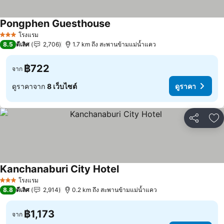
Pongphen Guesthouse
โรงแรม
3 ดาว
8.5
ดีเลิศ
2,706
1.7 km ถึง สะพานข้ามแม่น้ำแคว
฿722
จาก
ดูราคาจาก
8 เว็บไซต์
ดูราคา
แชร์
เพ
Kanchanaburi City Hotel
โรงแรม
3 ดาว
8.8
ดีเลิศ
2,914
0.2 km ถึง สะพานข้ามแม่น้ำแคว
฿1,173
จาก