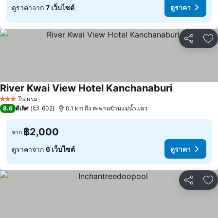
ดูราคาจาก
7 เว็บไซต์
ดูราคา
แชร์
เพ
River Kwai View Hotel Kanchanaburi
โรงแรม
3 ดาว
8.6
ดีเลิศ
602
0.1 km ถึง สะพานข้ามแม่น้ำแคว
฿2,000
จาก
ดูราคาจาก
6 เว็บไซต์
ดูราคา
แชร์
เพ