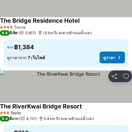
The Bridge Residence Hotel
โรงแรม
4 ดาว
8.6
ดีเลิศ
2,907
1.5 km ถึง สะพานข้ามแม่น้ำแคว
฿1,384
จาก
ดูราคาจาก
7 เว็บไซต์
ดูราคา
แชร์
เพ
The RiverKwai Bridge Resort
รีสอร์ท
3 ดาว
8.4
ดีมาก
4,701
0.4 km ถึง สะพานข้ามแม่น้ำแคว