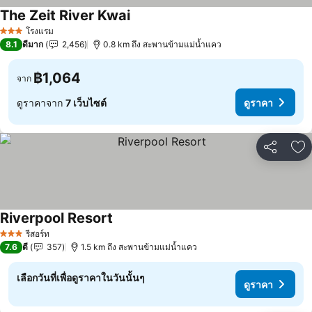
The Zeit River Kwai
โรงแรม
3 ดาว
8.1
ดีมาก
2,456
0.8 km ถึง สะพานข้ามแม่น้ำแคว
฿1,064
จาก
ดูราคาจาก
7 เว็บไซต์
ดูราคา
แชร์
เพ
Riverpool Resort
รีสอร์ท
3 ดาว
7.6
ดี
357
1.5 km ถึง สะพานข้ามแม่น้ำแคว
เลือกวันที่เพื่อดูราคาในวันนั้นๆ
ดูราคา