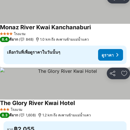
แชร์
เพ
Monaz River Kwai Kanchanaburi
โรงแรม
4 ดาว
8.4
ดีมาก
848
1.0 km ถึง สะพานข้ามแม่น้ำแคว
เลือกวันที่เพื่อดูราคาในวันนั้นๆ
ดูราคา
แชร์
เพ
The Glory River Kwai Hotel
โรงแรม
3 ดาว
8.3
ดีมาก
1,608
1.2 km ถึง สะพานข้ามแม่น้ำแคว
฿2,055
จาก