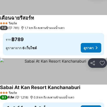
เดือนฉายรีสอร์ท
รีสอร์ท
3 ดาว
7.2
781
1.7 km ถึง สะพานข้ามแม่น้ำแคว
฿789
จาก
ดูราคาจาก
6 เว็บไซต์
ดูราคา
แชร์
เพ
Sabai At Kan Resort Kanchanaburi
รีสอร์ท
3 ดาว
9.1
ดีเลิศ
1,218
0.9 km ถึง สะพานข้ามแม่น้ำแคว