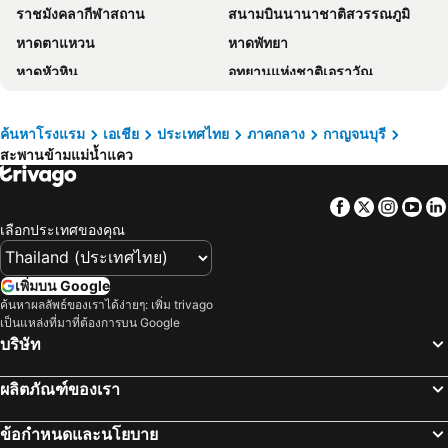
ราชมังคลากีฬาสถาน
สนามบินนานาชาติสวรรณภูมิ
คนาอัน เกสท์เฮาส์ แอนด์ โฮมสเตย์
นิตา ราฟท์ เฮาส์
หาดตาแหวน
หาดพัทยา
ชูการ์ เคน เกสต์เฮาส์ 1
River Kwai View Hotel Kanchanaburi
หาดหัวหิน
อุทยานแห่งชาติเอราวัณ
BY Hotel Kanchanaburi
The Zeit River Kwai
พัทยากลาง
สนามบินดอนเมือง
Warmwell Hostel
Princess River Kwai Hotel
สังขละบุรี
รามคำแหง
บ้านสวนจันทร์
Chez Bure - Bure Homestay
ค้นหาโรงแรม
เอเชีย
ประเทศไทย
ภาคกลาง
กาญจนบุรี
สะพานข้ามแม่น้ำแคว
เอ็มอาร์ที สุขุมวิท
อนุสาวรีย์ชัยสมรภูมิ
Prelude Hotel
Noble Night Guesthouse
ทองผาภูมิ
อุทยานแห่งชาติแก่งกระจาน
Monaz River Kwai Kanchanaburi
The Campster Kanjanaburi
Facebook
Twitter
Insta
Yo
ไบเทคบางนา
เยาวราช
Serene Residence
Por poshtel Kanchanaburi
เลือกประเทศของคุณ
บีทีเอส นานา
สะพานข้ามแม่น้ำแคว
Kanokan Hotel
V1 boutique hotel
ถนนข้าวสาร
หาดเขาตะเกียบ
The Glory River Kwai Hotel
Eurotel Hotel
เพิ่มบน Google
Suphachalasai Stadium
พัทยาใต้
ค้นหาผลลัพธ์ของเราได้ง่ายๆ: เพิ่ม trivago
Pakkan Hotel พักกาญจน์
The Journey House Lifestyle Boutique Hotel
เป็นแหล่งที่มาที่ต้องการบน Google
บีทีเอส อโศก
พัทยาเหนือ
Oyo 75583 Fut Fit Fo Fai Inn Hotel
The 28th Hotel
บริษัท
ล่องเรือแม่น้ำเจ้าพระยา และวัดอรุณ
สยามพารากอน
LKP
G9 HOTEL Kanchanaburi
ผลิตภัณฑ์ของเรา
สยามสแควร์
วัดอรุณ
Raintree Boutique
S Hotel Kanchanaburi
มาบุญครอง
บีทีเอส สยาม
Honey Queen Resort
Kasem Island
ข้อกำหนดและนโยบาย