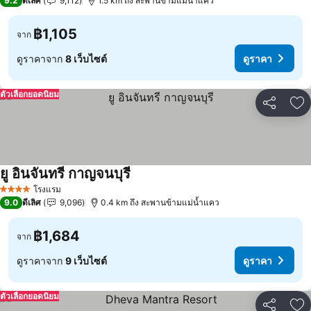
9.2
ดีเลิศ
9,112
1.5 km ถึง สะพานข้ามแม่น้ำแคว
฿1,105
จาก
ดูราคาจาก
8 เว็บไซต์
ดูราคา
ตัวเลือกยอดนิยม
แชร์
เพ
ยู อินจันทรี กาญจนบุรี
โรงแรม
4 ดาว
9.0
ดีเลิศ
9,096
0.4 km ถึง สะพานข้ามแม่น้ำแคว
฿1,684
จาก
ดูราคาจาก
9 เว็บไซต์
ดูราคา
ตัวเลือกยอดนิยม