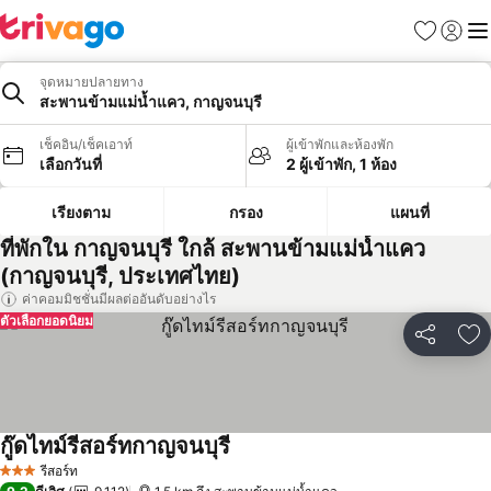
รายการโป
เข้าสู่ร
เมนู
จุดหมายปลายทาง
สะพานข้ามแม่น้ำแคว, กาญจนบุรี
เช็คอิน/เช็คเอาท์
ผู้เข้าพักและห้องพัก
เลือกวันที่
2 ผู้เข้าพัก, 1 ห้อง
เรียงตาม
กรอง
แผนที่
ที่พักใน กาญจนบุรี ใกล้ สะพานข้ามแม่น้ำแคว
(กาญจนบุรี, ประเทศไทย)
ค่าคอมมิชชั่นมีผลต่ออันดับอย่างไร
ตัวเลือกยอดนิยม
แชร์
เพ
กู๊ดไทม์รีสอร์ทกาญจนบุรี
รีสอร์ท
3 ดาว