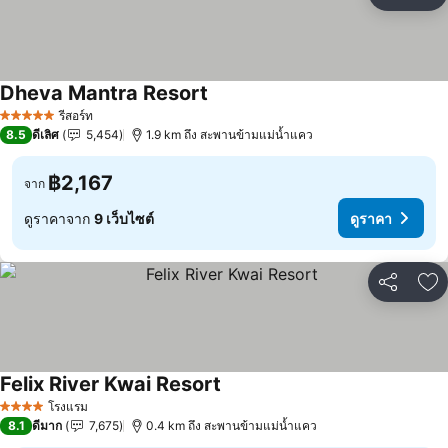
แชร์
เพ
Dheva Mantra Resort
รีสอร์ท
5 ดาว
8.5
ดีเลิศ
5,454
1.9 km ถึง สะพานข้ามแม่น้ำแคว
฿2,167
จาก
ดูราคาจาก
9 เว็บไซต์
ดูราคา
แชร์
เพ
Felix River Kwai Resort
โรงแรม
4 ดาว
8.1
ดีมาก
7,675
0.4 km ถึง สะพานข้ามแม่น้ำแคว