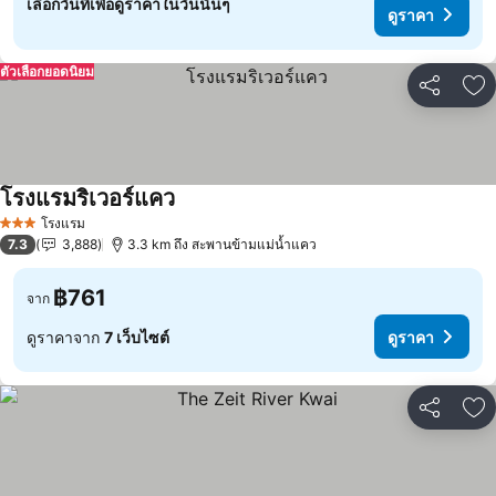
เลือกวันที่เพื่อดูราคาในวันนั้นๆ
ดูราคา
ตัวเลือกยอดนิยม
แชร์
เพ
โรงแรมริเวอร์แคว
โรงแรม
3 ดาว
7.3
3,888
3.3 km ถึง สะพานข้ามแม่น้ำแคว
฿761
จาก
ดูราคาจาก
7 เว็บไซต์
ดูราคา
แชร์
เพ