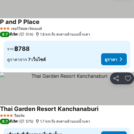
P and P Place
เซอร์วิสอพาร์ทเมนท์
3 ดาว
8.7
ดีเลิศ
514
1.8 km ถึง สะพานข้ามแม่น้ำแคว
฿788
จาก
ดูราคาจาก
7 เว็บไซต์
ดูราคา
แชร์
เพ
Thai Garden Resort Kanchanaburi
รีสอร์ท
4 ดาว
8.7
ดีเลิศ
575
1.7 km ถึง สะพานข้ามแม่น้ำแคว