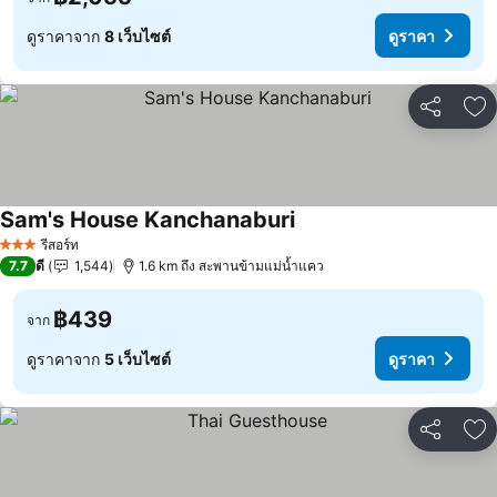
ดูราคาจาก
8 เว็บไซต์
ดูราคา
แชร์
เพ
Sam's House Kanchanaburi
รีสอร์ท
3 ดาว
7.7
ดี
1,544
1.6 km ถึง สะพานข้ามแม่น้ำแคว
฿439
จาก
ดูราคาจาก
5 เว็บไซต์
ดูราคา
แชร์
เพ