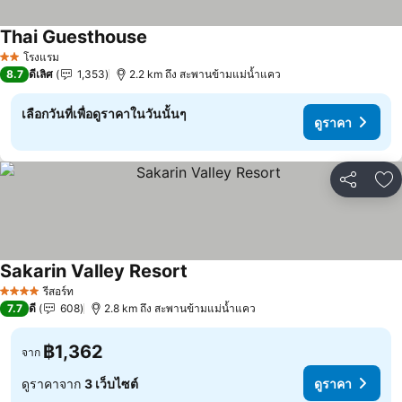
Thai Guesthouse
โรงแรม
2 ดาว
8.7
ดีเลิศ
1,353
2.2 km ถึง สะพานข้ามแม่น้ำแคว
เลือกวันที่เพื่อดูราคาในวันนั้นๆ
ดูราคา
แชร์
เพ
Sakarin Valley Resort
รีสอร์ท
4 ดาว
7.7
ดี
608
2.8 km ถึง สะพานข้ามแม่น้ำแคว
฿1,362
จาก
ดูราคาจาก
3 เว็บไซต์
ดูราคา