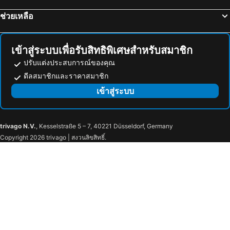
อุทยานแห่งชาติเขื่อนศรีนครินทร์
พระปฐมเจดีย์
Kan Home Hotel
Riverkwai Terrace
ช่วยเหลือ
Cha-am Beach
สถานีรถไฟหัวลำโพง
หาดทรายสวยรีสอร์ทแอนด์โอมสเตย์
inchantreemeedao
หาดแสม
บีทีเอส พร้อมพงษ์
O2 The Residence
O2 The Residence โอทู เดอะ เรสซิเดนซ์
บีทีเอส หมอชิต
บีทีเอส อารีย์
U Dee Room and Coffee
Smiley Frog
เข้าสู่ระบบเพื่อรับสิทธิพิเศษสำหรับสมาชิก
บีทีเอส พญาไท
เดอะมอลล์บางกะปิ
เรือนไม้หอม ริเวอร์ไซด์คอจเทจ
ปรับแต่งประสบการณ์ของคุณ
พระราชวังสวนดุสิต
เขาพระใหญ่
ดีลสมาชิกและราคาสมาชิก
ตลาดนัดสวนจตุจักร
สถานีรถไฟ
เข้าสู่ระบบ
Lumphini-Park
บีทีเอส ศาลาแดง
พิพิธภัณฑ์ทางรถไฟไทย-พม่า
สถานีรถไฟกาญจนบุรี
trivago N.V.
, Kesselstraße 5 – 7, 40221 Düsseldorf, Germany
สุสานทหารสัมพันธมิตรดอนรัก
ถ้ำละว้า
Copyright 2026 trivago | สงวนลิขสิทธิ์.
วัดป่าหลวงตามหาบัว
น้ำตลาดดำเนินสะดวก
ช่องเขาขาด/ ช่องไฟนรก
ตลาดน้ำยามเย็นอัมพวา
พระบรมราชานุสรณ์ดอนเจดีย์
เขื่อนกระเสียว
อุทยานแห่งชาติไทรโยค
ตลาดสามชุก
เอ็มอาร์ที คลองบางไผ่
เอ็มอาร์ที บางซื่อ
CentralPlaza Rama 3
ซานโตรีนีพาร์ค ชะอำ