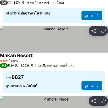
7.0
367
1.9 km ถึง สะพานข้ามแม่น้ำแคว
เลือกวันที่เพื่อดูราคาในวันนั้นๆ
ดูราคา
แชร์
เพ
Makan Resort
โรงแรม
3 ดาว
9.1
ดีเลิศ
1,099
1.1 km ถึง สะพานข้ามแม่น้ำแคว
฿827
จาก
ดูราคาจาก
6 เว็บไซต์
ดูราคา
แชร์
เพ