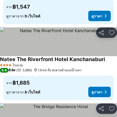
฿1,547
จาก
ดูราคาจาก
9 เว็บไซต์
ดูราคา
แชร์
เพ
Natee The Riverfront Hotel Kanchanaburi
โรงแรม
4 ดาว
8.6
ดีเลิศ
3,885
1.9 km ถึง สะพานข้ามแม่น้ำแคว
฿1,885
จาก
ดูราคาจาก
8 เว็บไซต์
ดูราคา
แชร์
เพ