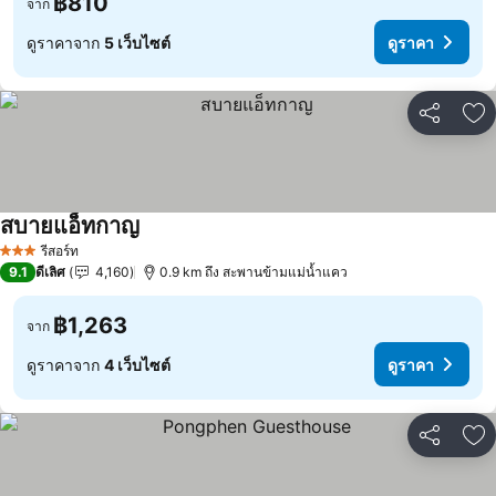
฿810
จาก
ดูราคาจาก
5 เว็บไซต์
ดูราคา
แชร์
เพ
สบายแอ็ทกาญ
รีสอร์ท
3 ดาว
9.1
ดีเลิศ
4,160
0.9 km ถึง สะพานข้ามแม่น้ำแคว
฿1,263
จาก
ดูราคาจาก
4 เว็บไซต์
ดูราคา
แชร์
เพ