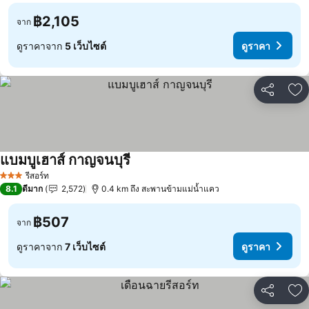
฿2,105
จาก
ดูราคาจาก
5 เว็บไซต์
ดูราคา
แชร์
เพ
แบมบูเฮาส์ กาญจนบุรี
รีสอร์ท
3 ดาว
8.1
ดีมาก
2,572
0.4 km ถึง สะพานข้ามแม่น้ำแคว
฿507
จาก
ดูราคาจาก
7 เว็บไซต์
ดูราคา
แชร์
เพ