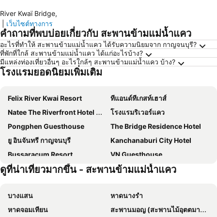
River Kwaï Bridge
,
|
เว็บไซต์ทางการ
คำถามที่พบบ่อยเกี่ยวกับ สะพานข้ามแม่น้ำแคว
อะไรที่ทำให้ สะพานข้ามแม่น้ำแคว ได้รับความนิยมจาก กาญจนบุรี?
ที่พักที่ใกล้ สะพานข้ามแม่น้ำแคว ได้แก่อะไรบ้าง?
มีแหล่งท่องเที่ยวอื่นๆ อะไรใกล้ๆ สะพานข้ามแม่น้ำแคว บ้าง?
โรงแรมยอดนิยมเพิ่มเติม
Felix River Kwai Resort
ทีแอนด์ทีเกสท์เฮาส์
Natee The Riverfront Hotel Kanchanaburi
โรงแรมริเวอร์แคว
Pongphen Guesthouse
The Bridge Residence Hotel
ยู อินจันทรี กาญจนบุรี
Kanchanaburi City Hotel
Bussaracum Resort
VN Guesthouse
ดูที่น่าเที่ยวมากขึ้น - สะพานข้ามแม่น้ำแคว
Thai Guesthouse
Hop Inn Kanchanaburi
Manee Mantra Hotel, Kanchanaburi
Westory Design Poshtel
บางแสน
หาดนางรำ
Historykan Kanchanaburi Hotel
Tarnsiri Boutique Resort
หาดจอมเทียน
สะพานมอญ (สะพานไม้อุตตมานุสรณ์)
Makan Resort
Inchantreedoopool