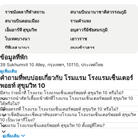
ราชมังคลากีฬาสถาน
สนามบินนานาชาติสวรรณภูมิ
สนามบินดอนเมือง
รามคำแหง
เอ็มอาร์ที สุขุมวิท
อนุสาวรีย์ชัยสมรภูมิ
ไบเทคบางนา
เยาวราช
บีทีเอส นานา
ถนนข้าวสาร
ข้อมูลที่พัก
Suphachalasai Stadium
บีทีเอส อโศก
39 Sukhumvit 10 Alley, กรุงเทพฯ, 10110, ประเทศไทย
ล่องเรือแม่น้ำเจ้าพระยา และวัดอรุณ
สยามพารากอน
ดูเพิ่มเติม
สยามสแควร์
มาบุญครอง
คำถามที่พบบ่อยเกี่ยวกับ โรมแรม โรงแรมเซ็นเตอร์
วัดอรุณ
บีทีเอส สยาม
พอยท์ สุขุมวิท 10
สถานีรถไฟหัวลำโพง
บีทีเอส พร้อมพงษ์
มีสระว่ายน้ำที่ โรงแรม โรงแรมเซ็นเตอร์พอยท์ สุขุมวิท 10 หรือไม่?
สามารถนำสัตว์เลี้ยงเข้าพักที่โรงแรม โรงแรมเซ็นเตอร์พอยท์ สุขุมวิท 10
บีทีเอส หมอชิต
บีทีเอส อารีย์
ได้หรือไม่?
มีที่จอดรถที่ โรงแรม โรงแรมเซ็นเตอร์พอยท์ สุขุมวิท 10 หรือไม่?
บีทีเอส พญาไท
เดอะมอลล์บางกะปิ
เวลาเช็คอินและเช็คเอาท์ของทางโรงแรม โรงแรมเซ็นเตอร์พอยท์ สุขุมวิท
พระราชวังสวนดุสิต
ตลาดนัดสวนจตุจักร
10 เป็นเวลากี่โมง?
โรมแรม โรงแรมเซ็นเตอร์พอยท์ สุขุมวิท 10 ตั้งอยู่ที่ไหน?
Lumphini-Park
บีทีเอส ศาลาแดง
ดูเพิ่มเติม
เทอร์มินอล 21
เอ็มอาร์ที สีลม