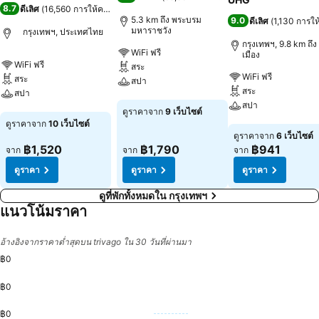
8.7
ดีเลิศ
(
16,560 การให้คะแนน
)
5.3 km ถึง พระบรม
9.0
ดีเลิศ
(
1,130 การใ
มหาราชวัง
กรุงเทพฯ, ประเทศไทย
กรุงเทพฯ, 9.8 km ถึง 
WiFi ฟรี
เมือง
WiFi ฟรี
สระ
WiFi ฟรี
สระ
สปา
สระ
สปา
สปา
ดูราคา
ดูราคาจาก
9 เว็บไซต์
ดูราคา
ดูราคาจาก
10 เว็บไซต์
ดูราคา
ดูราคาจาก
6 เว็บไซต์
฿1,520
฿1,790
฿941
จาก
จาก
จาก
ดูราคา
ดูราคา
ดูราคา
ดูที่พักทั้งหมดใน กรุงเทพฯ
แนวโน้มราคา
อ้างอิงจากราคาต่ำสุดบน trivago ใน 30 วันที่ผ่านมา
฿0
฿0
฿0