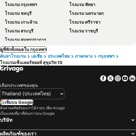
โรงแรม กรุงเทพฯ
โรงแรม พัทยา
โรงแรม ชลบุรี
โรงแรม นครนายก
โรงแรม เกาะล้าน
โรงแรม ศรีราชา
โรงแรม สระบุรี
โรงแรม ราชบุรี
โรงแรม สมุทรปราการ
ดูที่พักทั้งหมดใน กรุงเทพฯ
ค้นหาโรงแรม
เอเชีย
ประเทศไทย
ภาคกลาง
กรุงเทพฯ
โรงแรมเซ็นเตอร์พอยท์ สุขุมวิท 10
Facebook
Twitter
Insta
Yo
เลือกประเทศของคุณ
เพิ่มบน Google
ค้นหาผลลัพธ์ของเราได้ง่ายๆ: เพิ่ม trivago
เป็นแหล่งที่มาที่ต้องการบน Google
บริษัท
ผลิตภัณฑ์ของเรา