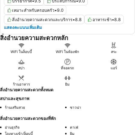
บรรยากาศ
•
9.5
ประสบการณ์
•
9.0
เหมาะสำหรับครอบครัว
•
9.0
สิ่งอำนวยความสะดวกและบริการ
•
8.8
อาหารเช้า
•
8.8
แสดงคะแนนเพิ่มเติม
สิ่งอำนวยความสะดวกหลัก
WiFi ในล็อบบี้
WiFi ในห้องพัก
สระ
สปา
ที่จอดรถ
แอร์
ร้านอาหาร
ยิม
สิ่งอำนวยความสะดวกทั้งหมด
สปาและสุขภาพ
ร้านเสริมสวย
ซาวน่า
สิ่งอำนวยความสะดวกของที่พัก
ย่านธุรกิจ
คาเฟ่
โถงทางเข้า/ล็อบบี้
ยิม