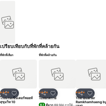
เปรียบเทียบกับที่พักที่คล้ายกัน
ที่พักที่เลือก
ที่พักที่คล้ายกัน
โรงแรม
โรงแรม
โรงแรม
4 ดาว
4 ดาว
4 ดาว
แชร์
เพิ่มในรายการโปรด
แชร์
เพิ่มในรายการโปรด
แชร์
เพิ่มในร
โรงแรมเซ็นเตอร์พอยท์
ใบหยกสกาย
The Quarter
สุขุมวิท 10
Ramkhamhaeng b
8.1
ดีมาก
(
69,564 การให้คะแนน
)
UHG