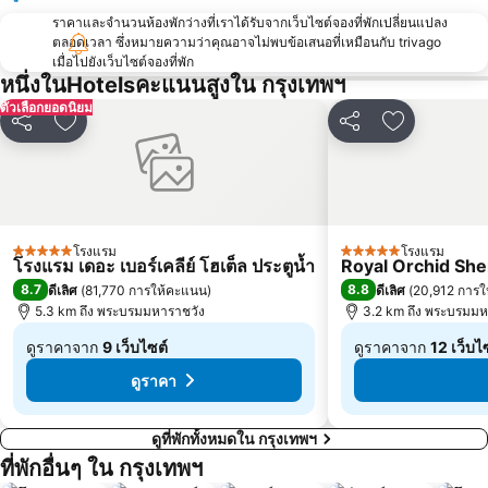
ราคาและจำนวนห้องพักว่างที่เราได้รับจากเว็บไซต์จองที่พักเปลี่ยนแปลง
บีทีเอส อ่อนนุช
บีทีเอส ราชเทวี
ตลอดเวลา ซึ่งหมายความว่าคุณอาจไม่พบข้อเสนอที่เหมือนกับ trivago
บีทีเอส เพลินจิต
เซ็นทรัลเวิลด์
เมื่อไปยังเว็บไซต์จองที่พัก
หนึ่งในHotelsคะแนนสูงใน กรุงเทพฯ
สนามหลวง
MRT พระราม 9
ตัวเลือกยอดนิยม
วัดพระแก้ว
บีทีเอส เอกมัย
แชร์
เพิ่มในรายการโปรด
แชร์
เพิ่มในราย
บีทีเอส ชิดลม
บีทีเอส ทองหล่อ
เอ็มอาร์ที สามย่าน
สยามเซ็นเตอร์
เอ็มอาร์ที กระทรวงสาธารณสุข
บีทีเอส สะพานควาย
บีทีเอส สะพานตากสิน
ดรีมเวิลด์
โรงแรม
โรงแรม
5 ดาว
5 ดาว
โรงแรม เดอะ เบอร์เคลีย์ โฮเต็ล ประตูน้ำ
Royal Orchid She
บีทีเอส อนุสาวรีย์ชัยสมรภูมิ
บีทีเอส พระโขนง
8.7
8.8
ดีเลิศ
(
81,770 การให้คะแนน
)
ดีเลิศ
(
20,912 การ
บีทีเอส บางนา
5.3 km ถึง พระบรมมหาราชวัง
เอ็มอาร์ที บางซื่อ
3.2 km ถึง พระบรมมห
ดูราคาจาก
9 เว็บไซต์
ดูราคาจาก
12 เว็บไ
จาก
จาก
ดูราคา
฿2,061
฿4,056
ดูที่พักทั้งหมดใน กรุงเทพฯ
ที่พักอื่นๆ ใน กรุงเทพฯ