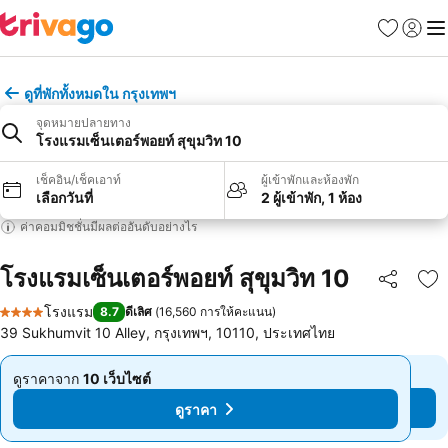
รายการโป
เข้าสู่ร
เมนู
ดูที่พักทั้งหมดใน กรุงเทพฯ
จุดหมายปลายทาง
โรงแรมเซ็นเตอร์พอยท์ สุขุมวิท 10
เช็คอิน/เช็คเอาท์
ผู้เข้าพักและห้องพัก
เลือกวันที่
2 ผู้เข้าพัก, 1 ห้อง
ค่าคอมมิชชั่นมีผลต่ออันดับอย่างไร
โรงแรมเซ็นเตอร์พอยท์ สุขุมวิท 10
แชร์
เพ
โรงแรม
8.7
ดีเลิศ
(
16,560 การให้คะแนน
)
4 ดาว
39 Sukhumvit 10 Alley, กรุงเทพฯ, 10110, ประเทศไทย
ดูราคาจาก
10 เว็บไซต์
ดูราคาจาก
10 เว็บไซต์
จาก
จาก
ดูราคา
ดูราคา
฿1,520
฿1,520