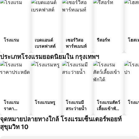
โรงแรม
เบดแอนด์
เซอร์วิสอ
รีสอร์ท
โฮสเ
เบรคฟาสต์
พาร์ทเมนท์
ประเภทโรงแรมยอดนิยมใน กรุงเทพฯ
โรงแรม
โรงแรมหรู
โรงแรมมี
โรงแรมสัตว์
โรงแ
ราคา
สระว่ายน้ำ
เลี้ยงเข้าพัก
ประหยัด
ได้
จุดหมายปลายทางใกล้ โรงแรมเซ็นเตอร์พอยท์
สุขุมวิท 10