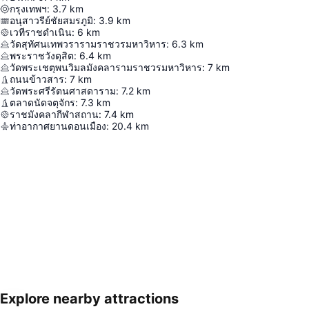
กรุงเทพฯ
:
3.7
km
อนุสาวรีย์ชัยสมรภูมิ
:
3.9
km
เวทีราชดำเนิน
:
6
km
วัดสุทัศนเทพวรารามราชวรมหาวิหาร
:
6.3
km
พระราชวังดุสิต
:
6.4
km
วัดพระเชตุพนวิมลมังคลารามราชวรมหาวิหาร
:
7
km
ถนนข้าวสาร
:
7
km
วัดพระศรีรัตนศาสดาราม
:
7.2
km
ตลาดนัดจตุจักร
:
7.3
km
ราชมังคลากีฬาสถาน
:
7.4
km
ท่าอากาศยานดอนเมือง
:
20.4
km
Explore nearby attractions
ขยายแผนที่