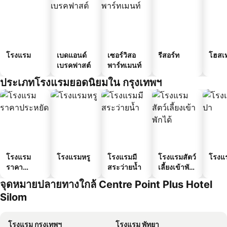
โรงแรม
เบดแอนด์
เซอร์วิสอ
รีสอร์ท
โฮสเ
เบรคฟาสต์
พาร์ทเมนท์
ประเภทโรงแรมยอดนิยมใน กรุงเทพฯ
โรงแรม
โรงแรมหรู
โรงแรมมี
โรงแรมสัตว์
โรงแ
ราคา
สระว่ายน้ำ
เลี้ยงเข้าพัก
ประหยัด
ได้
จุดหมายปลายทางใกล้ Centre Point Plus Hotel
Silom
โรงแรม กรุงเทพฯ
โรงแรม พัทยา