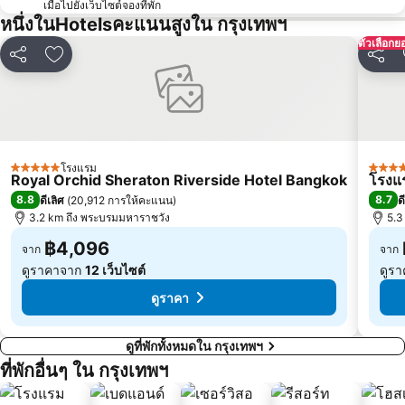
บีทีเอส เพลินจิต
เซ็นทรัลเวิลด์
เมื่อไปยังเว็บไซต์จองที่พัก
หนึ่งในHotelsคะแนนสูงใน กรุงเทพฯ
สนามหลวง
MRT พระราม 9
ตัวเลือกย
วัดพระแก้ว
บีทีเอส เอกมัย
แชร์
เพิ่มในรายการโปรด
แชร์
บีทีเอส ชิดลม
เอ็มอาร์ที สามย่าน
สยามเซ็นเตอร์
บีทีเอส ทองหล่อ
เอ็มอาร์ที กระทรวงสาธารณสุข
บีทีเอส สะพานควาย
บีทีเอส สะพานตากสิน
ดรีมเวิลด์
โรงแรม
5 ดาว
5 ดาว
Royal Orchid Sheraton Riverside Hotel Bangkok
โรงแร
บีทีเอส อนุสาวรีย์ชัยสมรภูมิ
บีทีเอส พระโขนง
8.8
8.7
ดีเลิศ
(
20,912 การให้คะแนน
)
ด
บีทีเอส บางนา
เอ็มอาร์ที บางซื่อ
3.2 km ถึง พระบรมมหาราชวัง
5.3
฿4,096
จาก
จาก
ดูราคาจาก
12 เว็บไซต์
ดูร
ดูราคา
ดูที่พักทั้งหมดใน กรุงเทพฯ
ที่พักอื่นๆ ใน กรุงเทพฯ