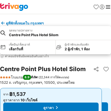
รายการโป
เข้าสู่ร
เมนู
ดูที่พักทั้งหมดใน กรุงเทพฯ
จุดหมายปลายทาง
Centre Point Plus Hotel Silom
เช็คอิน/เช็คเอาท์
ผู้เข้าพักและห้องพัก
เลือกวันที่
2 ผู้เข้าพัก, 1 ห้อง
ค่าคอมมิชชั่นมีผลต่ออันดับอย่างไร
Centre Point Plus Hotel Silom
แชร์
เพ
โรงแรม
8.9
ดีเลิศ
(
22,344 การให้คะแนน
)
4 ดาว
1522 ถ. เจริญกรุง, กรุงเทพฯ, 10500, ประเทศไทย
฿1,537
฿1,537
จาก
จาก
ดูราคาจาก
10 เว็บไซต์
ดูราคาจาก
10 เว็บไซต์
ดูราคา
ดูราคา