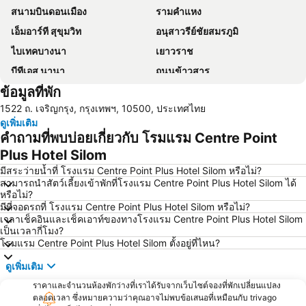
สนามบินดอนเมือง
รามคำแหง
เอ็มอาร์ที สุขุมวิท
อนุสาวรีย์ชัยสมรภูมิ
ไบเทคบางนา
เยาวราช
บีทีเอส นานา
ถนนข้าวสาร
ข้อมูลที่พัก
Suphachalasai Stadium
บีทีเอส อโศก
1522 ถ. เจริญกรุง, กรุงเทพฯ, 10500, ประเทศไทย
ล่องเรือแม่น้ำเจ้าพระยา และวัดอรุณ
สยามพารากอน
ดูเพิ่มเติม
สยามสแควร์
มาบุญครอง
คำถามที่พบบ่อยเกี่ยวกับ โรมแรม Centre Point
วัดอรุณ
บีทีเอส สยาม
Plus Hotel Silom
สถานีรถไฟหัวลำโพง
บีทีเอส พร้อมพงษ์
มีสระว่ายน้ำที่ โรงแรม Centre Point Plus Hotel Silom หรือไม่?
สามารถนำสัตว์เลี้ยงเข้าพักที่โรงแรม Centre Point Plus Hotel Silom ได้
บีทีเอส หมอชิต
บีทีเอส อารีย์
หรือไม่?
มีที่จอดรถที่ โรงแรม Centre Point Plus Hotel Silom หรือไม่?
บีทีเอส พญาไท
เดอะมอลล์บางกะปิ
เวลาเช็คอินและเช็คเอาท์ของทางโรงแรม Centre Point Plus Hotel Silom
พระราชวังสวนดุสิต
ตลาดนัดสวนจตุจักร
เป็นเวลากี่โมง?
โรมแรม Centre Point Plus Hotel Silom ตั้งอยู่ที่ไหน?
Lumphini-Park
บีทีเอส ศาลาแดง
ดูเพิ่มเติม
เทอร์มินอล 21
เอ็มอาร์ที สีลม
ราคาและจำนวนห้องพักว่างที่เราได้รับจากเว็บไซต์จองที่พักเปลี่ยนแปลง
บีทีเอส อ่อนนุช
บีทีเอส ราชเทวี
ตลอดเวลา ซึ่งหมายความว่าคุณอาจไม่พบข้อเสนอที่เหมือนกับ trivago