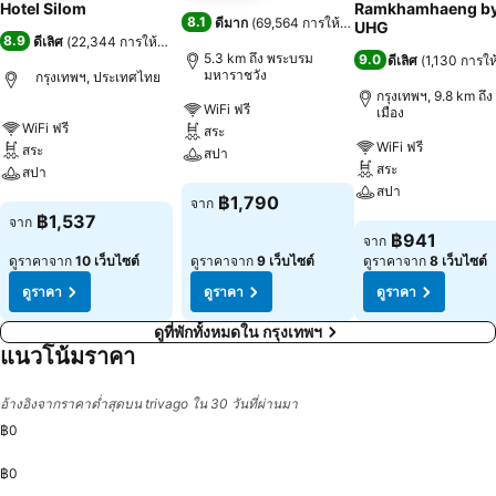
Hotel Silom
Ramkhamhaeng b
8.1
ดีมาก
(
69,564 การให้คะแนน
)
UHG
8.9
ดีเลิศ
(
22,344 การให้คะแนน
)
5.3 km ถึง พระบรม
9.0
ดีเลิศ
(
1,130 การใ
มหาราชวัง
กรุงเทพฯ, ประเทศไทย
กรุงเทพฯ, 9.8 km ถึง 
WiFi ฟรี
เมือง
WiFi ฟรี
สระ
WiFi ฟรี
สระ
สปา
สระ
สปา
สปา
ดูราคา
฿1,790
จาก
ดูราคา
฿1,537
จาก
ดูราคา
฿941
จาก
ดูราคาจาก
10 เว็บไซต์
ดูราคาจาก
9 เว็บไซต์
ดูราคาจาก
8 เว็บไซต์
ดูราคา
ดูราคา
ดูราคา
ดูที่พักทั้งหมดใน กรุงเทพฯ
แนวโน้มราคา
อ้างอิงจากราคาต่ำสุดบน trivago ใน 30 วันที่ผ่านมา
฿0
฿0