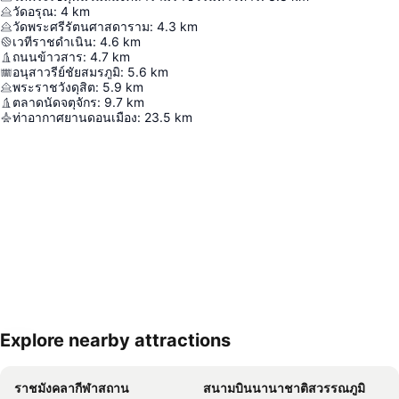
วัดอรุณ
:
4
km
วัดพระศรีรัตนศาสดาราม
:
4.3
km
เวทีราชดำเนิน
:
4.6
km
ถนนข้าวสาร
:
4.7
km
อนุสาวรีย์ชัยสมรภูมิ
:
5.6
km
พระราชวังดุสิต
:
5.9
km
ตลาดนัดจตุจักร
:
9.7
km
ท่าอากาศยานดอนเมือง
:
23.5
km
Explore nearby attractions
ขยายแผนที่
ราชมังคลากีฬาสถาน
สนามบินนานาชาติสวรรณภูมิ