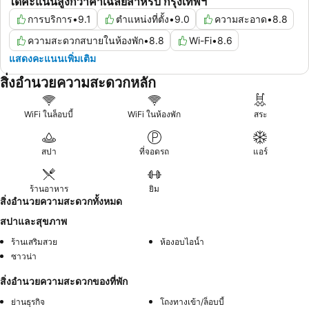
ได้คะแนนสูงกว่าค่าเฉลี่ยสำหรับ กรุงเทพฯ
การบริการ
•
9.1
ตำแหน่งที่ตั้ง
•
9.0
ความสะอาด
•
8.8
ความสะดวกสบายในห้องพัก
•
8.8
Wi-Fi
•
8.6
แสดงคะแนนเพิ่มเติม
สิ่งอำนวยความสะดวกหลัก
WiFi ในล็อบบี้
WiFi ในห้องพัก
สระ
สปา
ที่จอดรถ
แอร์
ร้านอาหาร
ยิม
สิ่งอำนวยความสะดวกทั้งหมด
สปาและสุขภาพ
ร้านเสริมสวย
ห้องอบไอน้ำ
ซาวน่า
สิ่งอำนวยความสะดวกของที่พัก
ย่านธุรกิจ
โถงทางเข้า/ล็อบบี้