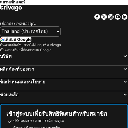
สยามเซ็นเตอร์
สนามบินดอนเมือง
สังขละบุรี
Amari Bangkok
เรด แพลนเนต สุรวงศ์ กรุงเทพ
รามคำแหง
เอ็มอาร์ที สุขุมวิท
The Quarter Silom By Uhg
โรงแรมรอยัล รัตนโกสินทร์
Facebook
Twitter
Insta
Yo
อนุสาวรีย์ชัยสมรภูมิ
ทองผาภูมิ
Holiday Inn Express Bangkok Sukhumvit 11 By Ihg
แกรนด์ เซ็นเตอร์พอยท์ โฮเทล ราชดำริ
เลือกประเทศของคุณ
อุทยานแห่งชาติแก่งกระจาน
ไบเทคบางนา
Norn Riverside Bangkok Hotel
Holiday Inn Bangkok Sukhumvit By Ihg
เยาวราช
บีทีเอส นานา
เอทัส ลุมพีนี
The Home Hotel
เพิ่มบน Google
สะพานข้ามแม่น้ำแคว
ถนนข้าวสาร
ค้นหาผลลัพธ์ของเราได้ง่ายๆ: เพิ่ม trivago
Capital O 75451 Podstel Hostel Bangkok
Twin Towers Hotel
เป็นแหล่งที่มาที่ต้องการบน Google
หาดเขาตะเกียบ
Suphachalasai Stadium
Violet Tower at Khaosan Palace
ฟูรามา สีลม กรุงเทพ
บริษัท
พัทยาใต้
บีทีเอส อโศก
โรงแรม คอนวีเนียน พาร์ค กรุงเทพ
โรงแรมปรินซ์พาเลซ
ผลิตภัณฑ์ของเรา
พัทยาเหนือ
ล่องเรือแม่น้ำเจ้าพระยา และวัดอรุณ
Centre Point Plus Hotel Silom
Ibis Bangkok Riverside
สยามพารากอน
สยามสแควร์
นิวสยาม ริเวอร์ไซด์
Ramada Plaza by Wyndham Bangkok Menam Riverside
ข้อกำหนดและนโยบาย
มาบุญครอง
วัดอรุณ
รามบุตรี วิลเลจ อินน์ แอนด์ พลาซ่า
Lancaster Bangkok
ช่วยเหลือ
แกลง
บีทีเอส สยาม
Reno Hotel Bangkok
White Lodge Hotel Bangkok
อุทยานแห่งชาติเขื่อนศรีนครินทร์
พระปฐมเจดีย์
หัวช้างเฮอริเทจ โฮเต็ล กรุงเทพฯ
LiT BANGKOK Hotel
สวนนงนุช
Cha-am Beach
ไอบิส กรุงเทพ สยาม
เมอร์เคียว สยาม กรุงเทพฯ
เข้าสู่ระบบเพื่อรับสิทธิพิเศษสำหรับสมาชิก
สถานีรถไฟหัวลำโพง
หาดแสม
Novotel Bangkok on Siam Square
The Palette Bangkok Hotel
ปรับแต่งประสบการณ์ของคุณ
บีทีเอส พร้อมพงษ์
บีทีเอส หมอชิต
ดีลสมาชิกและราคาสมาชิก
P18 Hotel
โรงแรมสยาม เคมพินสกี กรุงเทพ