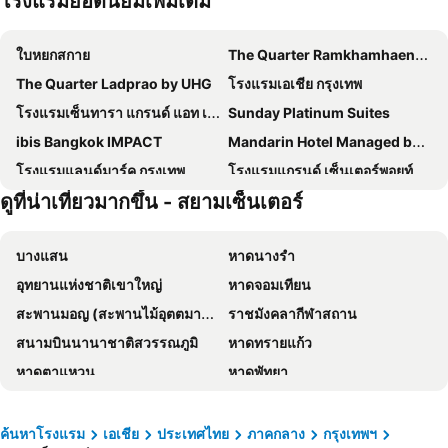
โรงแรมยอดนิยมเพิ่มเติม
ใบหยกสกาย
The Quarter Ramkhamhaeng by UHG
The Quarter Ladprao by UHG
โรงแรมเอเชีย กรุงเทพ
โรงแรมเซ็นทารา แกรนด์ แอท เซ็นทรัลพลาซ่าลาดพร้าว กรุงเทพฯ
Sunday Platinum Suites
ibis Bangkok IMPACT
Mandarin Hotel Managed by Centre Point
โรงแรมแลนด์มาร์ค กรุงเทพ
โรงแรมแกรนด์ เซ็นเตอร์พอยท์ เทอร์มินัล 21
ดูที่น่าเที่ยวมากขึ้น - สยามเซ็นเตอร์
Royal Orchid Sheraton Riverside Hotel Bangkok
โรงแรมเกรซ
โรงแรม เดอะ เบอร์เคลีย์ โฮเต็ล ประตูน้ำ
โรงแรมชาเทรียม ริเวอร์ไซด์ กรุงเทพฯ
บางแสน
หาดนางรำ
The Quarter Ari by UHG
The Quarter Saladaeng by UHG
อุทยานแห่งชาติเขาใหญ่
หาดจอมเทียน
Grand Mercure Bangkok Atrium
โรงแรม พูลแมน กรุงเทพ จี
สะพานมอญ (สะพานไม้อุตตมานุสรณ์)
ราชมังคลากีฬาสถาน
โรงแรมแอมบาสซาเดอร์ กรุงเทพฯ
Shangri-La Bangkok
สนามบินนานาชาติสวรรณภูมิ
หาดทรายแก้ว
Grande Centre Point Lumphini Bangkok
โรงแรม มิราเคิล แกรนด์ คอนเวนชั่น
หาดตาแหวน
หาดพัทยา
Nysa Hotel Bangkok
The President Hotel at Chokchai 4
หาดแม่รำพึง
หาดหัวหิน
Goody Hotel
Nasa Bangkok
อุทยานแห่งชาติเอราวัณ
พัทยากลาง
Livotel Express Hotel Bang Kruai Nonthaburi
โรงแรมมิลเลนเนียม ฮิลตัน กรุงเทพ
ค้นหาโรงแรม
เอเชีย
ประเทศไทย
ภาคกลาง
กรุงเทพฯ