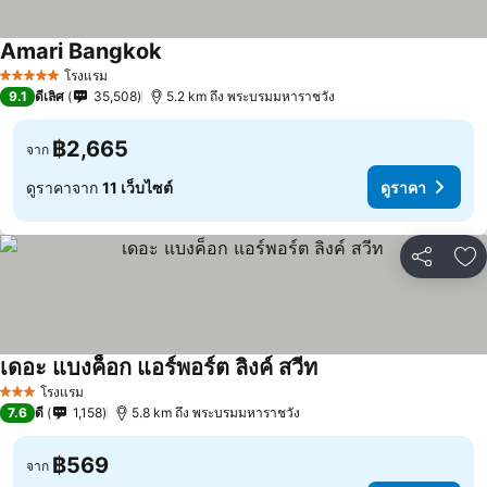
Amari Bangkok
โรงแรม
5 ดาว
9.1
ดีเลิศ
35,508
5.2 km ถึง พระบรมมหาราชวัง
฿2,665
จาก
ดูราคาจาก
11 เว็บไซต์
ดูราคา
แชร์
เพ
เดอะ แบงค็อก แอร์พอร์ต ลิงค์ สวีท
โรงแรม
3 ดาว
7.6
ดี
1,158
5.8 km ถึง พระบรมมหาราชวัง
฿569
จาก