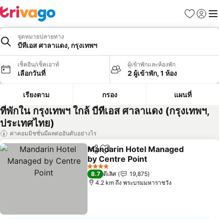
รายการโป
เข้าสู่ร
เมนู
จุดหมายปลายทาง
บีทีเอส ศาลาแดง, กรุงเทพฯ
เช็คอิน/เช็คเอาท์
ผู้เข้าพักและห้องพัก
เลือกวันที่
2 ผู้เข้าพัก, 1 ห้อง
เรียงตาม
กรอง
แผนที่
ที่พักใน กรุงเทพฯ ใกล้ บีทีเอส ศาลาแดง (กรุงเทพฯ,
ประเทศไทย)
ค่าคอมมิชชั่นมีผลต่ออันดับอย่างไร
Mandarin Hotel Managed
แชร์
เพิ่มในรายการโปรด
by Centre Point
4 ดาว
8.7
ดีเลิศ
19,875
4.2 km ถึง พระบรมมหาราชวัง