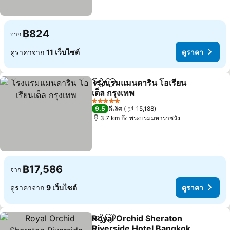
฿824
จาก
ดูราคาจาก
11 เว็บไซต์
ดูราคา
โรงแรมแมนดาริน โอเรียน
แชร์
เพิ่มในรายการโปรด
เต็ล กรุงเทพ
5 ดาว
9.5
ดีเลิศ
15,188
3.7 km ถึง พระบรมมหาราชวัง
฿17,586
จาก
ดูราคาจาก
9 เว็บไซต์
ดูราคา
Royal Orchid Sheraton
แชร์
เพิ่มในรายการโปรด
Riverside Hotel Bangkok