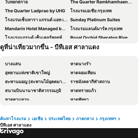
ใบหยกสกาย
The Quarter Ramkhamhaeng by UHG
The Quarter Ladprao by UHG
โรงแรมเอเชีย กรุงเทพ
โรงแรมเซ็นทารา แกรนด์ แอท เซ็นทรัลพลาซ่าลาดพร้าว กรุงเทพฯ
Sunday Platinum Suites
Mandarin Hotel Managed by Centre Point
โรงแรมแลนด์มาร์ค กรุงเทพ
โรงแรมแกรนด์ เซ็นเตอร์พอยท์ เทอร์มินัล 21
Royal Orchid Sheraton Riverside Hotel Bangkok
ดูที่น่าเที่ยวมากขึ้น - บีทีเอส ศาลาแดง
โรงแรมเกรซ
โรงแรม เดอะ เบอร์เคลีย์ โฮเต็ล ประตูน้ำ
โรงแรมชาเทรียม ริเวอร์ไซด์ กรุงเทพฯ
The Quarter Ari by UHG
บางแสน
หาดนางรำ
The Quarter Saladaeng by UHG
Grand Mercure Bangkok Atrium
อุทยานแห่งชาติเขาใหญ่
หาดจอมเทียน
โรงแรม พูลแมน กรุงเทพ จี
โรงแรมแอมบาสซาเดอร์ กรุงเทพฯ
สะพานมอญ (สะพานไม้อุตตมานุสรณ์)
ราชมังคลากีฬาสถาน
Shangri-La Bangkok
Grande Centre Point Lumphini Bangkok
สนามบินนานาชาติสวรรณภูมิ
หาดทรายแก้ว
โรงแรม มิราเคิล แกรนด์ คอนเวนชั่น
Nysa Hotel Bangkok
หาดตาแหวน
หาดพัทยา
The President Hotel at Chokchai 4
Goody Hotel
หาดแม่รำพึง
หาดหัวหิน
Nasa Bangkok
Livotel Express Hotel Bang Kruai Nonthaburi
อุทยานแห่งชาติเอราวัณ
พัทยากลาง
โรงแรมมิลเลนเนียม ฮิลตัน กรุงเทพ
Amari Bangkok
ค้นหาโรงแรม
เอเชีย
ประเทศไทย
ภาคกลาง
กรุงเทพฯ
บีทีเอส ศาลาแดง
สนามบินดอนเมือง
สังขละบุรี
เรด แพลนเนต สุรวงศ์ กรุงเทพ
The Quarter Silom By Uhg
รามคำแหง
เอ็มอาร์ที สุขุมวิท
โรงแรมรอยัล รัตนโกสินทร์
Holiday Inn Express Bangkok Sukhumvit 11 By Ihg