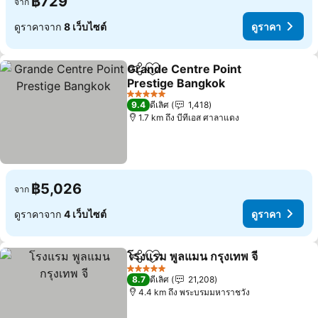
฿729
จาก
ดูราคาจาก
8 เว็บไซต์
ดูราคา
Grande Centre Point
แชร์
เพิ่มในรายการโปรด
Prestige Bangkok
5 ดาว
9.4
ดีเลิศ
1,418
1.7 km ถึง บีทีเอส ศาลาแดง
฿5,026
จาก
ดูราคาจาก
4 เว็บไซต์
ดูราคา
โรงแรม พูลแมน กรุงเทพ จี
แชร์
เพิ่มในรายการโปรด
5 ดาว
8.7
ดีเลิศ
21,208
4.4 km ถึง พระบรมมหาราชวัง