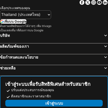
Facebook
Twitter
Insta
Yo
อนุสาวรีย์ชัยสมรภูมิ
ทองผาภูมิ
แกรนด์ เซ็นเตอร์พอยท์ โฮเทล ราชดำริ
Norn Riverside Bangkok Hotel
เลือกประเทศของคุณ
อุทยานแห่งชาติแก่งกระจาน
ไบเทคบางนา
Holiday Inn Bangkok Sukhumvit By Ihg
เอทัส ลุมพีนี
เยาวราช
บีทีเอส นานา
The Home Hotel
Capital O 75451 Podstel Hostel Bangkok
เพิ่มบน Google
สะพานข้ามแม่น้ำแคว
ถนนข้าวสาร
ค้นหาผลลัพธ์ของเราได้ง่ายๆ: เพิ่ม trivago
Twin Towers Hotel
Violet Tower at Khaosan Palace
เป็นแหล่งที่มาที่ต้องการบน Google
หาดเขาตะเกียบ
Suphachalasai Stadium
ฟูรามา สีลม กรุงเทพ
โรงแรม คอนวีเนียน พาร์ค กรุงเทพ
บริษัท
พัทยาใต้
บีทีเอส อโศก
โรงแรมปรินซ์พาเลซ
Centre Point Plus Hotel Silom
ผลิตภัณฑ์ของเรา
พัทยาเหนือ
ล่องเรือแม่น้ำเจ้าพระยา และวัดอรุณ
Ibis Bangkok Riverside
นิวสยาม ริเวอร์ไซด์
สยามพารากอน
สยามสแควร์
Ramada Plaza by Wyndham Bangkok Menam Riverside
รามบุตรี วิลเลจ อินน์ แอนด์ พลาซ่า
ข้อกำหนดและนโยบาย
มาบุญครอง
วัดอรุณ
Lancaster Bangkok
โรงแรมอิเลฟเว่่น
ช่วยเหลือ
แกลง
บีทีเอส สยาม
สีลมวัน
Nishitetsu Hotel Croom Bangkok Silom
อุทยานแห่งชาติเขื่อนศรีนครินทร์
พระปฐมเจดีย์
Pula Residence
Le Siam Hotel Silom Bangkok by PCL
สวนนงนุช
Cha-am Beach
Crowne Plaza Bangkok Lumpini Park by IHG
Wall Street Inn
เข้าสู่ระบบเพื่อรับสิทธิพิเศษสำหรับสมาชิก
สถานีรถไฟหัวลำโพง
หาดแสม
The Raya Surawong Bangkok
Passa Hotel Bangkok
ปรับแต่งประสบการณ์ของคุณ
บีทีเอส พร้อมพงษ์
บีทีเอส หมอชิต
ดีลสมาชิกและราคาสมาชิก
Ibis Styles Bangkok Silom
Squirrel House
บีทีเอส อารีย์
บีทีเอส พญาไท
เข้าสู่ระบบ
เดอะอินน์ ศาลาแดง
Artino Hotel