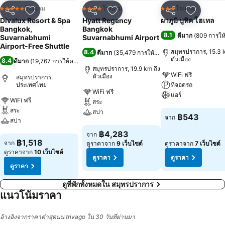
โรงแรม
โรงแรม
โรงแรม
5 ดาว
4 ดาว
3 ดาว
แชร์
เพิ่มในรายการโปรด
แชร์
เพิ่มในรายการโปรด
แชร์
เพิ่มในร
Divalux Resort & Spa
Hyatt Regency
ผาภูมิ บูทิค โฮเทล
Bangkok,
Bangkok
8.1
ดีมาก
(
809 การให
Suvarnabhumi
Suvarnabhumi Airport
Airport-Free Shuttle
สมุทรปราการ, 15.3 k
8.4
ดีมาก
(
35,479 การให้คะแนน
)
ตัวเมือง
8.4
ดีมาก
(
19,767 การให้คะแนน
)
สมุทรปราการ, 19.9 km ถึง
WiFi ฟรี
ตัวเมือง
สมุทรปราการ,
ประเทศไทย
ที่จอดรถ
WiFi ฟรี
แอร์
WiFi ฟรี
สระ
สระ
สปา
ดูราคา
฿543
จาก
สปา
ดูราคา
฿4,283
จาก
ดูราคา
฿1,518
จาก
ดูราคาจาก
9 เว็บไซต์
ดูราคาจาก
7 เว็บไซต์
ดูราคาจาก
10 เว็บไซต์
ดูราคา
ดูราคา
ดูราคา
ดูที่พักทั้งหมดใน สมุทรปราการ
แนวโน้มราคา
อ้างอิงจากราคาต่ำสุดบน trivago ใน 30 วันที่ผ่านมา