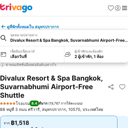
รายการโป
เข้าสู่ร
เมนู
ดูที่พักทั้งหมดใน สมุทรปราการ
จุดหมายปลายทาง
Divalux Resort & Spa Bangkok, Suvarnabhumi Airport-Free S
เช็คอิน/เช็คเอาท์
ผู้เข้าพักและห้องพัก
เลือกวันที่
2 ผู้เข้าพัก, 1 ห้อง
ค่าคอมมิชชั่นมีผลต่ออันดับอย่างไร
Divalux Resort & Spa Bangkok,
Suvarnabhumi Airport-Free
แชร์
เพ
Shuttle
โรงแรม
8.4
ดีมาก
(
19,767 การให้คะแนน
)
5 ดาว
88 หมู่ที่ 3 ถนน ศรีวารี, สมุทรปราการ, 10570, ประเทศไทย
฿1,518
฿1,518
จาก
จาก