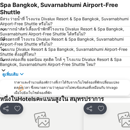
สยามสแควร์
มาบุญครอง
Spa Bangkok, Suvarnabhumi Airport-Free
Shuttle
วัดอรุณ
บีทีเอส สยาม
มีสระว่ายน้ำที่ โรงแรม Divalux Resort & Spa Bangkok, Suvarnabhumi
สถานีรถไฟหัวลำโพง
บีทีเอส พร้อมพงษ์
Airport-Free Shuttle หรือไม่?
บีทีเอส หมอชิต
บีทีเอส อารีย์
สามารถนำสัตว์เลี้ยงเข้าพักที่โรงแรม Divalux Resort & Spa Bangkok,
Suvarnabhumi Airport-Free Shuttle ได้หรือไม่?
บีทีเอส พญาไท
เดอะมอลล์บางกะปิ
มีที่จอดรถที่ โรงแรม Divalux Resort & Spa Bangkok, Suvarnabhumi
Airport-Free Shuttle หรือไม่?
พระราชวังสวนดุสิต
ตลาดนัดสวนจตุจักร
โรมแรม Divalux Resort & Spa Bangkok, Suvarnabhumi Airport-Free
Lumphini-Park
บีทีเอส ศาลาแดง
Shuttle ตั้งอยู่ที่ไหน?
มีแหล่งท่องเที่ย ยอดนิยม สุดฮิต ใกล้ ๆ โรงแรม Divalux Resort & Spa
เทอร์มินอล 21
เอ็มอาร์ที สีลม
Bangkok, Suvarnabhumi Airport-Free Shuttle ไหม?
บีทีเอส อ่อนนุช
บีทีเอส ราชเทวี
ดูเพิ่มเติม
บีทีเอส เพลินจิต
เซ็นทรัลเวิลด์
ราคาและจำนวนห้องพักว่างที่เราได้รับจากเว็บไซต์จองที่พักเปลี่ยนแปลง
สนามหลวง
MRT พระราม 9
ตลอดเวลา ซึ่งหมายความว่าคุณอาจไม่พบข้อเสนอที่เหมือนกับ trivago
เมื่อไปยังเว็บไซต์จองที่พัก
วัดพระแก้ว
บีทีเอส เอกมัย
หนึ่งในHotelsคะแนนสูงใน สมุทรปราการ
บีทีเอส ชิดลม
บีทีเอส ทองหล่อ
แชร์
เพิ่มในรายการโปรด
แชร์
เพิ่มในรายกา
เอ็มอาร์ที สามย่าน
สยามเซ็นเตอร์
เอ็มอาร์ที กระทรวงสาธารณสุข
บีทีเอส สะพานควาย
บีทีเอส สะพานตากสิน
ดรีมเวิลด์