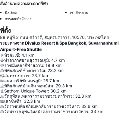
สิ่งอำนวยความสะดวกกีฬา
บิลเลียด
เช่าจักรยาน
การออกกำลังกาย
ที่ตั้ง
88 หมู่ที่ 3 ถนน ศรีวารี, สมุทรปราการ, 10570, ประเทศไทย
ระยะทางจาก Divalux Resort & Spa Bangkok, Suvarnabhumi
Airport-Free Shuttle
หัวตะเข้
:
4.1
km
ท่าอากาศยานสุวรรณภูมิ
:
4.7
km
ราชมังคลากีฬาสถาน
:
19.8
km
พิพิธภัณฑ์ช้างเอราวัณ
:
23.2
km
สมุทรปราการ
:
23.7
km
อนุสาวรีย์ชัยสมรภูมิ
:
28.7
km
พิพิธภัณฑ์บ้านจิม ทอมป์สัน
:
29.3
km
Sathorn Unique Tower
:
30.2
km
วัดสุทัศนเทพวรารามราชวรมหาวิหาร
:
32.3
km
เสาชิงช้า
:
32.3
km
วัดราชบพิธสถิตมหาสีมารามราชวรวิหาร
:
32.6
km
วัดพระเชตุพนวิมลมังคลารามราชวรมหาวิหาร
:
33
km