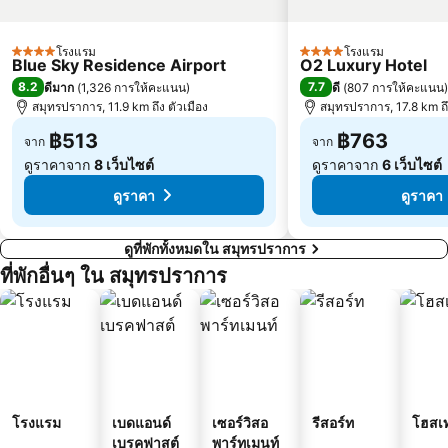
บีทีเอส อนุสาวรีย์ชัยสมรภูมิ
บีทีเอส พระโขนง
โรงแรม
โรงแรม
4 ดาว
4 ดาว
Blue Sky Residence Airport
O2 Luxury Hotel
8.2
7.7
ดีมาก
(
1,326 การให้คะแนน
)
ดี
(
807 การให้คะแนน
)
สมุทรปราการ, 11.9 km ถึง ตัวเมือง
สมุทรปราการ, 17.8 km ถึ
฿513
฿763
จาก
จาก
ดูราคาจาก
8 เว็บไซต์
ดูราคาจาก
6 เว็บไซต์
ดูราคา
ดูราคา
ดูที่พักทั้งหมดใน สมุทรปราการ
ที่พักอื่นๆ ใน สมุทรปราการ
โรงแรม
เบดแอนด์
เซอร์วิสอ
รีสอร์ท
โฮสเ
เบรคฟาสต์
พาร์ทเมนท์