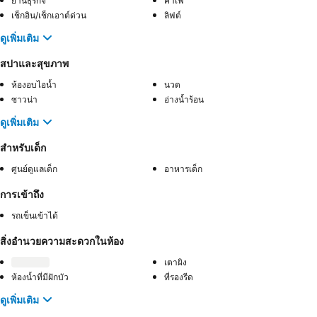
ย่านธุรกิจ
คาเฟ่
เช็กอิน/เช็กเอาต์ด่วน
ลิฟต์
ดูเพิ่มเติม
สปาและสุขภาพ
ห้องอบไอน้ำ
นวด
ซาวน่า
อ่างน้ำร้อน
ดูเพิ่มเติม
สำหรับเด็ก
ศูนย์ดูแลเด็ก
อาหารเด็ก
การเข้าถึง
รถเข็นเข้าได้
สิ่งอำนวยความสะดวกในห้อง
เตาผิง
ห้องน้ำที่มีฝักบัว
ที่รองรีด
ดูเพิ่มเติม