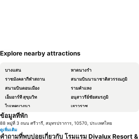
Explore nearby attractions
ขยายแผนที่
บางแสน
หาดนางรำ
ราชมังคลากีฬาสถาน
สนามบินนานาชาติสวรรณภูมิ
สนามบินดอนเมือง
รามคำแหง
เอ็มอาร์ที สุขุมวิท
อนุสาวรีย์ชัยสมรภูมิ
ไบเทคบางนา
เยาวราช
ข้อมูลที่พัก
บีทีเอส นานา
ถนนข้าวสาร
88 หมู่ที่ 3 ถนน ศรีวารี, สมุทรปราการ, 10570, ประเทศไทย
Suphachalasai Stadium
บีทีเอส อโศก
ดูเพิ่มเติม
ล่องเรือแม่น้ำเจ้าพระยา และวัดอรุณ
สยามพารากอน
คำถามที่พบบ่อยเกี่ยวกับ โรมแรม Divalux Resort &