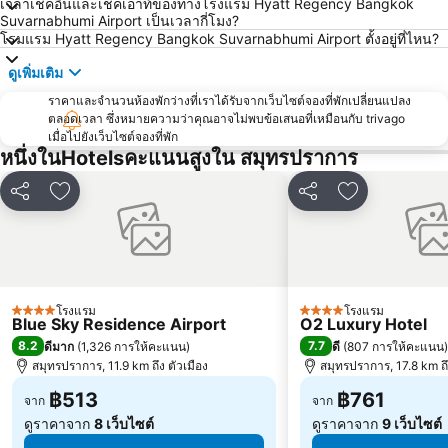
เวลาเช็คอินและเช็คเอาท์ของทางโรงแรม Hyatt Regency Bangkok
Suvarnabhumi Airport เป็นเวลากี่โมง?
Lumphini-Park
บีทีเอส ศาลาแดง
โรมแรม Hyatt Regency Bangkok Suvarnabhumi Airport ตั้งอยู่ที่ไหน?
เทอร์มินอล 21
เอ็มอาร์ที สีลม
ดูเพิ่มเติม
บีทีเอส อ่อนนุช
บีทีเอส ราชเทวี
ราคาและจำนวนห้องพักว่างที่เราได้รับจากเว็บไซต์จองที่พักเปลี่ยนแปลง
บีทีเอส เพลินจิต
เซ็นทรัลเวิลด์
ตลอดเวลา ซึ่งหมายความว่าคุณอาจไม่พบข้อเสนอที่เหมือนกับ trivago
สนามหลวง
เมื่อไปยังเว็บไซต์จองที่พัก
MRT พระราม 9
หนึ่งในHotelsคะแนนสูงใน สมุทรปราการ
วัดพระแก้ว
บีทีเอส เอกมัย
บีทีเอส ชิดลม
บีทีเอส ทองหล่อ
แชร์
เพิ่มในรายการโปรด
แชร์
เพิ่มในรายกา
เอ็มอาร์ที สามย่าน
สยามเซ็นเตอร์
เอ็มอาร์ที กระทรวงสาธารณสุข
บีทีเอส สะพานควาย
บีทีเอส สะพานตากสิน
ดรีมเวิลด์
บีทีเอส อนุสาวรีย์ชัยสมรภูมิ
โรงแรม
บีทีเอส พระโขนง
โรงแรม
4 ดาว
4 ดาว
Blue Sky Residence Airport
O2 Luxury Hotel
8.2
7.7
ดีมาก
(
1,326 การให้คะแนน
)
ดี
(
807 การให้คะแนน
)
สมุทรปราการ, 11.9 km ถึง ตัวเมือง
สมุทรปราการ, 17.8 km ถึ
฿513
฿761
จาก
จาก
ดูราคาจาก
8 เว็บไซต์
ดูราคาจาก
9 เว็บไซต์