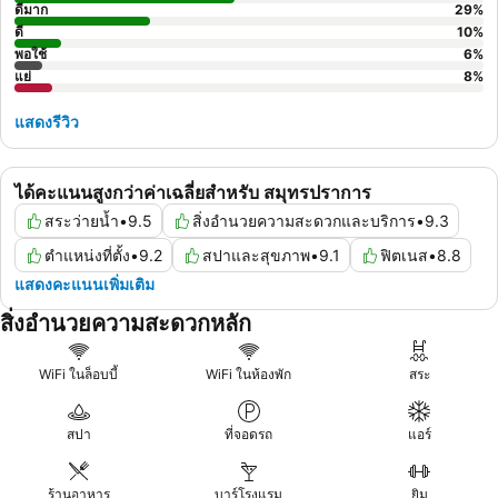
ดีมาก
29
%
ดี
10
%
พอใช้
6
%
แย่
8
%
แสดงรีวิว
ได้คะแนนสูงกว่าค่าเฉลี่ยสำหรับ สมุทรปราการ
สระว่ายน้ำ
•
9.5
สิ่งอำนวยความสะดวกและบริการ
•
9.3
ตำแหน่งที่ตั้ง
•
9.2
สปาและสุขภาพ
•
9.1
ฟิตเนส
•
8.8
แสดงคะแนนเพิ่มเติม
สิ่งอำนวยความสะดวกหลัก
WiFi ในล็อบบี้
WiFi ในห้องพัก
สระ
สปา
ที่จอดรถ
แอร์
ร้านอาหาร
บาร์โรงแรม
ยิม