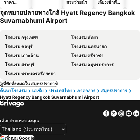
ราคา
สระว่ายน้ำ
เลี้ยงเข้าพัก
ประหยัด
ได้
จุดหมายปลายทางใกล้ Hyatt Regency Bangkok
Suvarnabhumi Airport
โรงแรม กรุงเทพฯ
โรงแรม พัทยา
โรงแรม ชลบุรี
โรงแรม นครนายก
โรงแรม เกาะล้าน
โรงแรม ศรีราชา
โรงแรม สระบุรี
โรงแรม สมุทรปราการ
โรงแรม พระนครศรีอยุธยา
ดูที่พักทั้งหมดใน สมุทรปราการ
ค้นหาโรงแรม
เอเชีย
ประเทศไทย
ภาคกลาง
สมุทรปราการ
Hyatt Regency Bangkok Suvarnabhumi Airport
Facebook
Twitter
Insta
Yo
เลือกประเทศของคุณ
เพิ่มบน Google