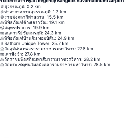
ระยะทางจาก Hyatt Regency Bangkok Suvarnabhumi Airport
สุวรรณภูมิ
:
0.2
km
ท่าอากาศยานสุวรรณภูมิ
:
1.3
km
ราชมังคลากีฬาสถาน
:
15.5
km
พิพิธภัณฑ์ช้างเอราวัณ
:
19.1
km
สมุทรปราการ
:
19.9
km
อนุสาวรีย์ชัยสมรภูมิ
:
24.3
km
พิพิธภัณฑ์บ้านจิม ทอมป์สัน
:
24.9
km
Sathorn Unique Tower
:
25.7
km
วัดสุทัศนเทพวรารามราชวรมหาวิหาร
:
27.8
km
เสาชิงช้า
:
27.8
km
วัดราชบพิธสถิตมหาสีมารามราชวรวิหาร
:
28.2
km
วัดพระเชตุพนวิมลมังคลารามราชวรมหาวิหาร
:
28.5
km