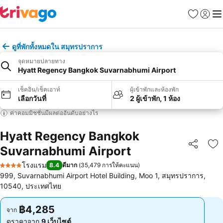
รายการโป
เข้าสู่ร
เมนู
ดูที่พักทั้งหมดใน สมุทรปราการ
จุดหมายปลายทาง
Hyatt Regency Bangkok Suvarnabhumi Airport
เช็คอิน/เช็คเอาท์
ผู้เข้าพักและห้องพัก
เลือกวันที่
2 ผู้เข้าพัก, 1 ห้อง
ค่าคอมมิชชั่นมีผลต่ออันดับอย่างไร
Hyatt Regency Bangkok
Suvarnabhumi Airport
แชร์
เพ
โรงแรม
8.4
ดีมาก
(
35,479 การให้คะแนน
)
4 ดาว
999, Suvarnabhumi Airport Hotel Building, Moo 1, สมุทรปราการ,
10540, ประเทศไทย
฿4,285
฿4,285
จาก
จาก
ดูราคาจาก
9 เว็บไซต์
ดูราคาจาก
9 เว็บไซต์