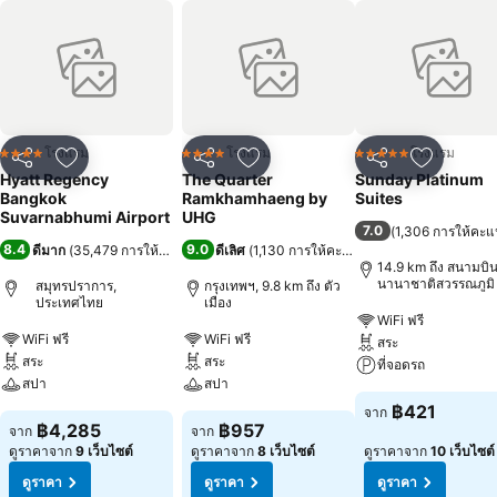
โรงแรม
โรงแรม
โรงแรม
4 ดาว
4 ดาว
5 ดาว
แชร์
เพิ่มในรายการโปรด
แชร์
เพิ่มในรายการโปรด
แชร์
เพิ่มในร
Hyatt Regency
The Quarter
Sunday Platinum
Bangkok
Ramkhamhaeng by
Suites
Suvarnabhumi Airport
UHG
7.0
(
1,306 การให้คะ
8.4
9.0
ดีมาก
(
35,479 การให้คะแนน
)
ดีเลิศ
(
1,130 การให้คะแนน
)
14.9 km ถึง สนามบิ
นานาชาติสวรรณภูมิ
สมุทรปราการ,
กรุงเทพฯ, 9.8 km ถึง ตัว
ประเทศไทย
เมือง
WiFi ฟรี
WiFi ฟรี
WiFi ฟรี
สระ
สระ
สระ
ที่จอดรถ
สปา
สปา
฿421
จาก
฿4,285
฿957
จาก
จาก
ดูราคาจาก
9 เว็บไซต์
ดูราคาจาก
8 เว็บไซต์
ดูราคาจาก
10 เว็บไซต์
ดูราคา
ดูราคา
ดูราคา