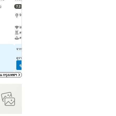
เซ็นทรัลพลาซ่าลาดพร้าว 
7.2
น
)
(
32,898 การให้คะแนน
)
9.1
ดีเลิศ
(
26,151 การให้คะ
9.1 km ถึง พระบรมมหาราชวัง
10.7 km ถึง พระบรมมหารา
WiFi ฟรี
WiFi ฟรี
สระ
สระ
สปา
สปา
฿1,338
จาก
฿2,223
จาก
ดูราคาจาก
10 เว็บไซต์
ดูราคาจาก
10 เว็บไซต์
ดูราคา
ดูราคา
ดใน กรุงเทพฯ
รโปรด
เพิ่มในรายการโปรด
แชร์