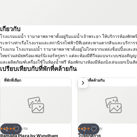
เกี่ยวกับ
โรงแรมแม่น้ำ รามาดาพลาซาตั้งอยู่ริมแม่น้ำเจ้าพระยา ให้บริการห้องพักพร้อ
ระหว่างท่าเรือโรงแรมและสถานีรถไฟฟ้าบีทีเอสสะพานตากสินและบริการรถตุ๊ก
โรงแรม โรงแรมแม่น้ำ รามาดาพลาซาตั้งอยู่ไม่ไกลจากแหล่งช็อปปิ้งและสถานบันเทิงสีลมและอยู่ห่างจากสนามบิน 40 นาทีโดยรถยนต์ ห้องพักได้รับการตกแต่งแบบ
ไทยร่วมสมัยพร้อมเฟอร์นิเจอร์หรูหรา แต่ละห้องมีทีวีจอแบนระบบช่องสัญ
และผลิตภัณฑ์เครื่องใช้ในห้องน้ำฟรี ห้องพักบางห้องมีห้องนั่งเล่นแยกเป็นสัด
เปรียบเทียบกับที่พักที่คล้ายกัน
Wellness & Spa ของโรงแรมมีทรีทเมนท์นวดและทรีทเมนท์เพื่อความงามหล
ออกกำลังกาย ผ่อนคลายในอ่างสปาในร่มหรือในสระว่ายน้ำกลางแจ้งขนาดใหญ่ในระหว่างเข้าพัก โรงแรมระดับ 5 ดาวแห่งนี
ที่พักที่เลือก
ที่พักที่คล้ายกัน
ถัดไป
Restaurant & Bar ให้บริการเนื้อบาร์บีคิวและอาหารทะเลจากห้องครัวแบบเ
เซอร์วิสตลอด 24 ชั่วโมงด้วย
เพิ่มในรายการโปรด
เพิ่มในรายการโปรด
โรงแรม
โรงแรม
5 ดาว
4 ดาว
แชร์
แชร์
Ramada Plaza by Wyndham
ใบหยกสกาย