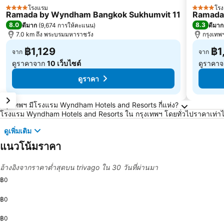
โรงแรม
โร
4 ดาว
4 ดาว
Ramada by Wyndham Bangkok Sukhumvit 11
Ramada
8.0
8.3
ดีมาก
(
9,674 การให้คะแนน
)
ดีมาก
7.0 km ถึง พระบรมมหาราชวัง
กรุงเทพฯ
฿1,129
฿1
จาก
จาก
ดูราคาจาก
10 เว็บไซต์
ดูราคา
ดูราคา
คำถามที่พบบ่อยเกี่ยวกับ กรุงเทพฯ
กรุงเทพฯ มีโรงแรม Wyndham Hotels and Resorts กี่แห่ง?
โรงแรม Wyndham Hotels and Resorts ใน กรุงเทพฯ โดยทั่วไปราคาเท่าไ
ดูเพิ่มเติม
แนวโน้มราคา
อ้างอิงจากราคาต่ำสุดบน trivago ใน 30 วันที่ผ่านมา
฿0
฿0
฿0