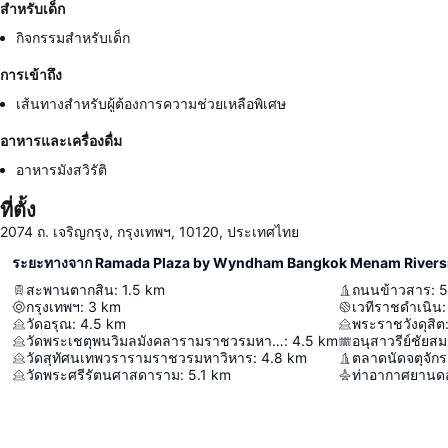
สำหรับเด็ก
กิจกรรมสำหรับเด็ก
การเข้าถึง
เส้นทางสำหรับผู้ต้องการความช่วยเหลือพิเศษ
อาหารและเครื่องดื่ม
อาหารมังสวิรัติ
ที่ตั้ง
2074 ถ. เจริญกรุง, กรุงเทพฯ, 10120, ประเทศไทย
ระยะทางจาก Ramada Plaza by Wyndham Bangkok Menam Rivers
สะพานตากสิน
:
1.5
km
ถนนข้าวสาร
:
5
กรุงเทพฯ
:
3
km
เวทีราชดำเนิน
:
วัดอรุณ
:
4.5
km
พระราชวังดุสิต
วัดพระเชตุพนวิมลมังคลารามราชวรมหาวิหาร
:
4.5
km
อนุสาวรีย์ชัยสม
วัดสุทัศนเทพวรารามราชวรมหาวิหาร
:
4.8
km
ตลาดนัดจตุจักร
วัดพระศรีรัตนศาสดาราม
:
5.1
km
ท่าอากาศยานดอ