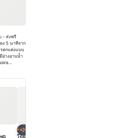
 - ส่งฟรี
ียง 5 นาทีจาก
ีอ่างอาบน้ำ
ังกายที่ศูนย์
มีบริการรูม
ด
เพิ่มในรายการโปรด
เพิ่มในรายการโ
โรงแรม
โรงแรม
4 ดาว
5 ดาว
แชร์
แชร์
UHG
โรงแรมเอเชีย กรุงเทพ
โรงแรมเซ็นทารา แกรนด์