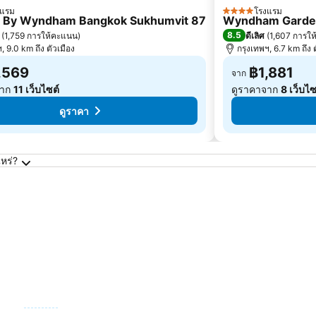
งแรม
โรงแรม
4 ดาว
 By Wyndham Bangkok Sukhumvit 87
Wyndham Garden
8.5
(
1,759 การให้คะแนน
)
ดีเลิศ
(
1,607 การใ
, 9.0 km ถึง ตัวเมือง
กรุงเทพฯ, 6.7 km ถึง 
,569
฿1,881
จาก
จาก
11 เว็บไซต์
ดูราคาจาก
8 เว็บไซ
ดูราคา
หร่?