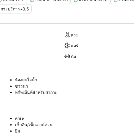
การบริการ
•
8.5
สระ
แอร์
ยิม
ห้องอบไอน้ำ
ซาวน่า
ทรีทเม้นท์สำหรับผิวกาย
คาเฟ่
เช็กอิน/เช็กเอาต์ด่วน
ยิม