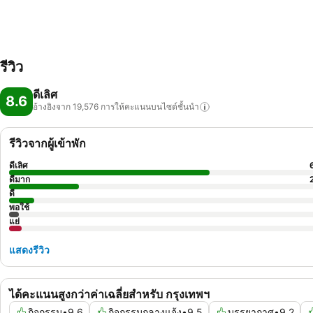
รีวิว
ดีเลิศ
8.6
อ้างอิงจาก 19,576
การให้คะแนนบนไซต์ชั้นนำ
รีวิวจากผู้เข้าพัก
ดีเลิศ
ดีมาก
ดี
พอใช้
แย่
แสดงรีวิว
ได้คะแนนสูงกว่าค่าเฉลี่ยสำหรับ กรุงเทพฯ
กิจกรรม
•
9.6
กิจกรรมกลางแจ้ง
•
9.5
บรรยากาศ
•
9.2