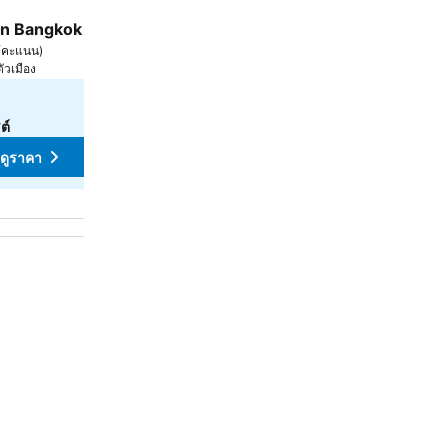
โรงแรม
4 ดาว
 Bangkok Sukhumvit 42
Ramada Plaza by Wyndham B
8.3
ห้คะแนน
)
ดีมาก
(
1,584 การให้คะแนน
)
ตัวเมือง
กรุงเทพฯ, 8.3 km ถึง ตัวเมือง
฿1,504
จาก
ต์
ดูราคาจาก
8 เว็บไซต์
ดูราคา
ดูราคา