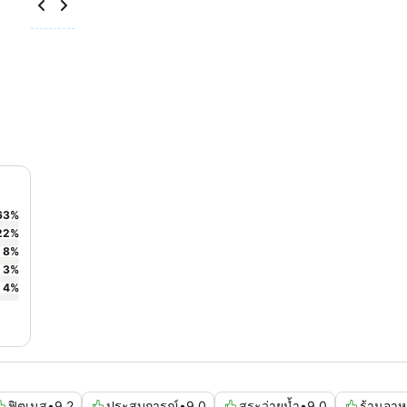
63
%
22
%
8
%
3
%
4
%
ฟิตเนส
•
9.2
ประสบการณ์
•
9.0
สระว่ายน้ำ
•
9.0
ร้านอา