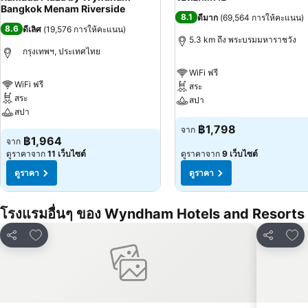
Bangkok Menam Riverside
8.1
ดีมาก
(
69,564 การให้คะแนน
)
8.6
ดีเลิศ
(
19,576 การให้คะแนน
)
5.3 km ถึง พระบรมมหาราชวัง
กรุงเทพฯ, ประเทศไทย
WiFi ฟรี
WiFi ฟรี
สระ
สระ
สปา
สปา
฿1,798
จาก
฿1,964
จาก
ดูราคาจาก
11 เว็บไซต์
ดูราคาจาก
9 เว็บไซต์
ดูราคา
ดูราคา
โรงแรมอื่นๆ ของ Wyndham Hotels and Resorts 
เพิ่มในรายการโปรด
เพิ่
แชร์
แชร์