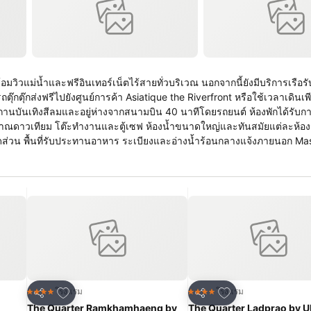
มวิวแม่น้ำและฟรีอินเทอร์เน็ตไร้สายทั่วบริเวณ นอกจากนี้ยังมีบริการเรือรับ
ตุ๊กส่งฟรีไปยังศูนย์การค้า Asiatique the Riverfront หรือใช้เวลาเดินเพ
ญาณดาวเทียม โต๊ะทำงานและตู้เซฟ ห้องน้ำขนาดใหญ่และทันสมัยแต่ละห้องม
ส่วน พื้นที่รับประทานอาหาร ระเบียงและอ่างน้ำร้อนกลางแจ้งภายนอก Massira
ากหลายประเภทรวมถึงห้องซาวน่าและห้องอบไอน้ำ ผู้เข้าพักสามารถออกกำล
้มีห้องอาหาร 6 แห่ง Terrace @ 72
ปิดโล่งพร้อมชมทิวทัศน์อันงดงามของแม่น้ำเจ้าพระยา นอกจากนี้โรงแรมยัง
เพิ่มในรายการโปรด
เพิ่มในรายการโปร
โรงแรม
โรงแรม
4 ดาว
4 ดาว
แชร์
แชร์
The Quarter Ramkhamhaeng by
The Quarter Ladprao by 