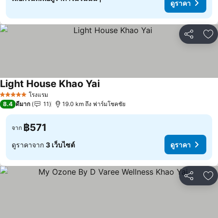
ดูราคา
แชร์
เพ
Light House Khao Yai
ดูราคา
โรงแรม
5 ดาว
8.4
ดีมาก
11
19.0 km ถึง ฟาร์มโชคชัย
฿571
จาก
ดูราคาจาก
3 เว็บไซต์
ดูราคา
แชร์
เพ