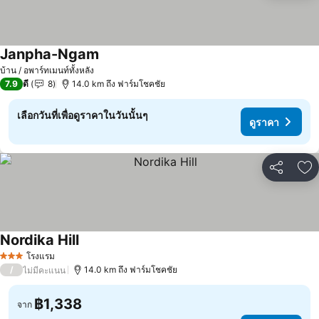
Janpha-Ngam
ดูราคา
บ้าน / อพาร์ทเมนท์ทั้งหลัง
7.9
ดี
8
14.0 km ถึง ฟาร์มโชคชัย
เลือกวันที่เพื่อดูราคาในวันนั้นๆ
ดูราคา
แชร์
เพ
Nordika Hill
ดูราคา
โรงแรม
3 ดาว
/
14.0 km ถึง ฟาร์มโชคชัย
ไม่มีคะแนน
฿1,338
จาก