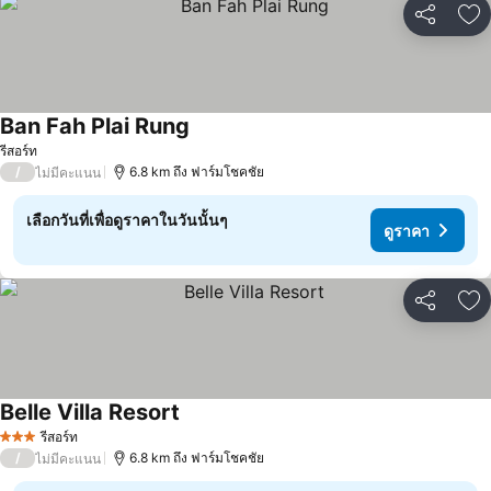
แชร์
เพ
Ban Fah Plai Rung
ดูราคา
รีสอร์ท
/
6.8 km ถึง ฟาร์มโชคชัย
ไม่มีคะแนน
เลือกวันที่เพื่อดูราคาในวันนั้นๆ
ดูราคา
แชร์
เพ
Belle Villa Resort
ดูราคา
รีสอร์ท
3 ดาว
/
6.8 km ถึง ฟาร์มโชคชัย
ไม่มีคะแนน