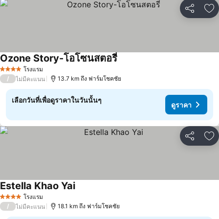
แชร์
เพ
Ozone Story-โอโซนสตอรี่
ดูราคา
โรงแรม
4 ดาว
/
13.7 km ถึง ฟาร์มโชคชัย
ไม่มีคะแนน
เลือกวันที่เพื่อดูราคาในวันนั้นๆ
ดูราคา
แชร์
เพ
Estella Khao Yai
ดูราคา
โรงแรม
4 ดาว
/
18.1 km ถึง ฟาร์มโชคชัย
ไม่มีคะแนน