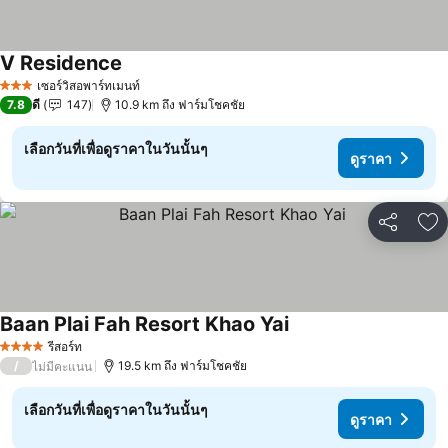
V Residence
ดูราคา
เซอร์วิสอพาร์ทเมนท์
3 ดาว
7.8
ดี
147
10.9 km ถึง ฟาร์มโชคชัย
เลือกวันที่เพื่อดูราคาในวันนั้นๆ
ดูราคา
แชร์
เพ
Baan Plai Fah Resort Khao Yai
ดูราคา
รีสอร์ท
4 ดาว
/
19.5 km ถึง ฟาร์มโชคชัย
ไม่มีคะแนน
เลือกวันที่เพื่อดูราคาในวันนั้นๆ
ดูราคา