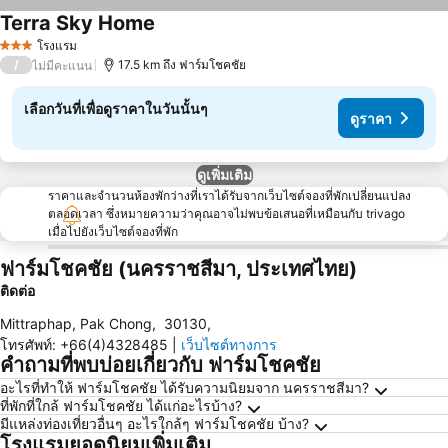
Terra Sky Home
ดูราคา
โรงแรม
3 ดาว
/
17.5 km ถึง ฟาร์มโชคชัย
ไม่มีคะแนน
เลือกวันที่เพื่อดูราคาในวันนั้นๆ
ดูราคา
ดูเพิ่มเติม
ราคาและจำนวนห้องพักว่างที่เราได้รับจากเว็บไซต์จองที่พักเปลี่ยนแปลง
ตลอดเวลา ซึ่งหมายความว่าคุณอาจไม่พบข้อเสนอที่เหมือนกับ trivago
เมื่อไปยังเว็บไซต์จองที่พัก
ฟาร์มโชคชัย (นครราชสีมา, ประเทศไทย)
ติดต่อ
Mittraphap, Pak Chong
,
30130
,
โทรศัพท์
:
+66(4)4328485
|
เว็บไซต์ทางการ
คำถามที่พบบ่อยเกี่ยวกับ ฟาร์มโชคชัย
อะไรที่ทำให้ ฟาร์มโชคชัย ได้รับความนิยมจาก นครราชสีมา?
ที่พักที่ใกล้ ฟาร์มโชคชัย ได้แก่อะไรบ้าง?
มีแหล่งท่องเที่ยวอื่นๆ อะไรใกล้ๆ ฟาร์มโชคชัย บ้าง?
โรงแรมยอดนิยมเพิ่มเติม