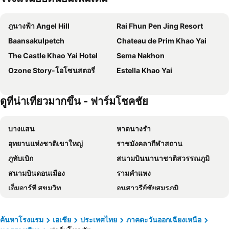
ภูนางฟ้า Angel Hill
Rai Fhun Pen Jing Resort
Baansakulpetch
Chateau de Prim Khao Yai
The Castle Khao Yai Hotel
Sema Nakhon
Ozone Story-โอโซนสตอรี่
Estella Khao Yai
ดูที่น่าเที่ยวมากขึ้น - ฟาร์มโชคชัย
บางแสน
หาดนางรำ
อุทยานแห่งชาติเขาใหญ่
ราชมังคลากีฬาสถาน
ภูทับเบิก
สนามบินนานาชาติสวรรณภูมิ
สนามบินดอนเมือง
รามคำแหง
เอ็มอาร์ที สุขุมวิท
อนุสาวรีย์ชัยสมรภูมิ
ไบเทคบางนา
เยาวราช
บีทีเอส นานา
ถนนข้าวสาร
ค้นหาโรงแรม
เอเชีย
ประเทศไทย
ภาคตะวันออกเฉียงเหนือ