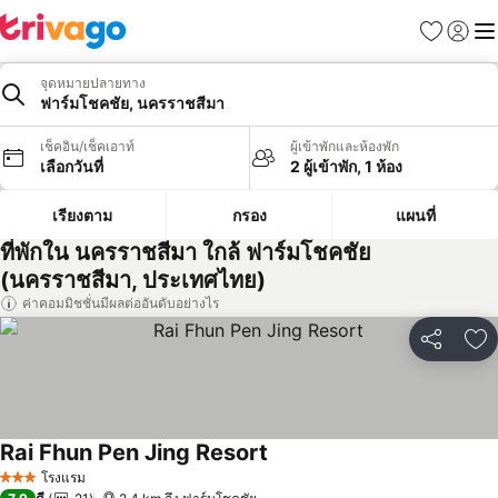
รายการโป
เข้าสู่ร
เมนู
จุดหมายปลายทาง
ฟาร์มโชคชัย, นครราชสีมา
เช็คอิน/เช็คเอาท์
ผู้เข้าพักและห้องพัก
เลือกวันที่
2 ผู้เข้าพัก, 1 ห้อง
เรียงตาม
กรอง
แผนที่
ที่พักใน นครราชสีมา ใกล้ ฟาร์มโชคชัย
(นครราชสีมา, ประเทศไทย)
ค่าคอมมิชชั่นมีผลต่ออันดับอย่างไร
แชร์
เพ
Rai Fhun Pen Jing Resort
ดูราคา
โรงแรม
3 ดาว