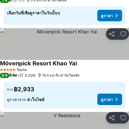
7.9
ดี
21
2.4 km ถึง ฟาร์มโชคชัย
เลือกวันที่เพื่อดูราคาในวันนั้นๆ
ดูราคา
แชร์
เพ
Mövenpick Resort Khao Yai
ดูราคา
รีสอร์ท
5 ดาว
8.6
ดีเลิศ
4,326
18.4 km ถึง ฟาร์มโชคชัย
฿2,933
จาก
ดูราคาจาก
4 เว็บไซต์
ดูราคา
แชร์
เพ