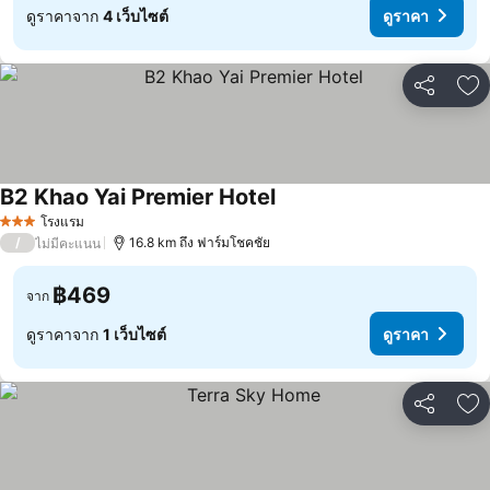
ดูราคาจาก
4 เว็บไซต์
ดูราคา
แชร์
เพ
B2 Khao Yai Premier Hotel
ดูราคา
โรงแรม
3 ดาว
/
16.8 km ถึง ฟาร์มโชคชัย
ไม่มีคะแนน
฿469
จาก
ดูราคาจาก
1 เว็บไซต์
ดูราคา
แชร์
เพ