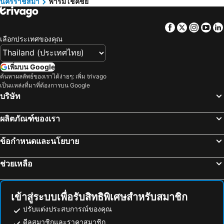
นครราชสีมา
ฟาร์มโชคชัย
Suphachalasai Stadium
บีทีเอส อโศก
ล่องเรือแม่น้ำเจ้าพระยา และวัดอรุณ
สยามพารากอน
Facebook
Twitter
Insta
Yo
สยามสแควร์
มาบุญครอง
เลือกประเทศของคุณ
วัดอรุณ
บีทีเอส สยาม
สถานีรถไฟหัวลำโพง
บีทีเอส พร้อมพงษ์
เพิ่มบน Google
บีทีเอส หมอชิต
ตลาดเซฟวัน
ค้นหาผลลัพธ์ของเราได้ง่ายๆ: เพิ่ม trivago
เป็นแหล่งที่มาที่ต้องการบน Google
บีทีเอส อารีย์
บีทีเอส พญาไท
บริษัท
เดอะมอลล์บางกะปิ
พระราชวังสวนดุสิต
ผลิตภัณฑ์ของเรา
ตลาดนัดสวนจตุจักร
สถานีรถไฟ
Lumphini-Park
บีทีเอส ศาลาแดง
ข้อกำหนดและนโยบาย
เทอร์มินอล 21
เอ็มอาร์ที สีลม
ช่วยเหลือ
บีทีเอส อ่อนนุช
บีทีเอส ราชเทวี
บีทีเอส เพลินจิต
เซ็นทรัลเวิลด์
สนามหลวง
MRT พระราม 9
เข้าสู่ระบบเพื่อรับสิทธิพิเศษสำหรับสมาชิก
วัดพระแก้ว
บีทีเอส เอกมัย
ปรับแต่งประสบการณ์ของคุณ
บีทีเอส ชิดลม
เอ็มอาร์ที กระทรวงสาธารณสุข
ดีลสมาชิกและราคาสมาชิก