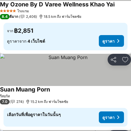
My Ozone By D Varee Wellness Khao Yai
ดูราคา
โรงแรม
5 ดาว
8.4
ดีมาก
2,406
18.5 km ถึง ฟาร์มโชคชัย
฿2,851
จาก
ดูราคาจาก
4 เว็บไซต์
ดูราคา
แชร์
เพ
Suan Muang Porn
ดูราคา
รีสอร์ท
7.0
274
15.2 km ถึง ฟาร์มโชคชัย
เลือกวันที่เพื่อดูราคาในวันนั้นๆ
ดูราคา