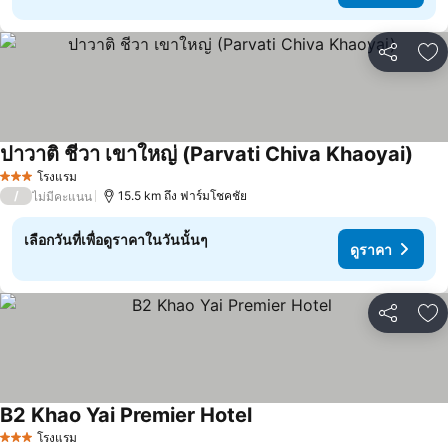
แชร์
เพ
ปาวาติ ชีวา เขาใหญ่ (Parvati Chiva Khaoyai)
ดูรา
โรงแรม
3 ดาว
/
15.5 km ถึง ฟาร์มโชคชัย
ไม่มีคะแนน
เลือกวันที่เพื่อดูราคาในวันนั้นๆ
ดูราคา
แชร์
เพ
B2 Khao Yai Premier Hotel
ดูราคา
โรงแรม
3 ดาว