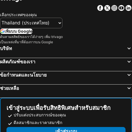
สะพานข้ามแม่น้ำแคว
ถนนข้าวสาร
Facebook
Twitter
Insta
Yo
Suphachalasai Stadium
บีทีเอส อโศก
เลือกประเทศของคุณ
ล่องเรือแม่น้ำเจ้าพระยา และวัดอรุณ
สยามพารากอน
สยามสแควร์
วัดอรุณ
เพิ่มบน Google
มาบุญครอง
บีทีเอส สยาม
ค้นหาผลลัพธ์ของเราได้ง่ายๆ: เพิ่ม trivago
เป็นแหล่งที่มาที่ต้องการบน Google
อุทยานแห่งชาติเขื่อนศรีนครินทร์
พระปฐมเจดีย์
บริษัท
สถานีรถไฟหัวลำโพง
บีทีเอส พร้อมพงษ์
ผลิตภัณฑ์ของเรา
บีทีเอส หมอชิต
บีทีเอส อารีย์
บีทีเอส พญาไท
เดอะมอลล์บางกะปิ
ข้อกำหนดและนโยบาย
พระราชวังสวนดุสิต
ตลาดนัดสวนจตุจักร
ช่วยเหลือ
สถานีรถไฟ
Lumphini-Park
บีทีเอส ศาลาแดง
เทอร์มินอล 21
เอ็มอาร์ที สีลม
บีทีเอส อ่อนนุช
เข้าสู่ระบบเพื่อรับสิทธิพิเศษสำหรับสมาชิก
บีทีเอส ราชเทวี
บีทีเอส เพลินจิต
ปรับแต่งประสบการณ์ของคุณ
เซ็นทรัลเวิลด์
สนามหลวง
ดีลสมาชิกและราคาสมาชิก
MRT พระราม 9
อุทยานแห่งชาติไทรโยค
เข้าสู่ระบบ