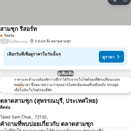
แชร์
เพ
สามชุก รีสอร์ท
รีสอร์ท
1 ดาว
/
3.6 km ถึง ตลาดสามชุก
ไม่มีคะแนน
เลือกวันที่เพื่อดูราคาในวันนั้นๆ
ดูราคา
ดูเพิ่มเติม
ราคาและจำนวนห้องพักว่างที่เราได้รับจากเว็บไซต์จองที่พักเปลี่ยนแปลง
ตลอดเวลา ซึ่งหมายความว่าคุณอาจไม่พบข้อเสนอที่เหมือนกับ trivago
เมื่อไปยังเว็บไซต์จองที่พัก
ตลาดสามชุก (สุพรรณบุรี, ประเทศไทย)
ติดต่อ
Talad Sam Chuk
,
72130
,
คำถามที่พบบ่อยเกี่ยวกับ ตลาดสามชุก
อะไรที่ทำให้ ตลาดสามชุก ได้รับความนิยมจาก สุพรรณบุรี?