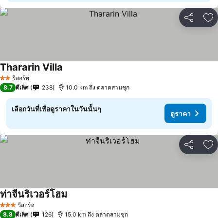
แชร์
เพ
Thararin Villa
รีสอร์ท
2 ดาว
8.7
ดีเลิศ
238
10.0 km ถึง ตลาดสามชุก
เลือกวันที่เพื่อดูราคาในวันนั้นๆ
ดูราคา
แชร์
เพ
ท่าจีนริเวอร์โฮม
รีสอร์ท
3 ดาว
8.8
ดีเลิศ
126
15.0 km ถึง ตลาดสามชุก