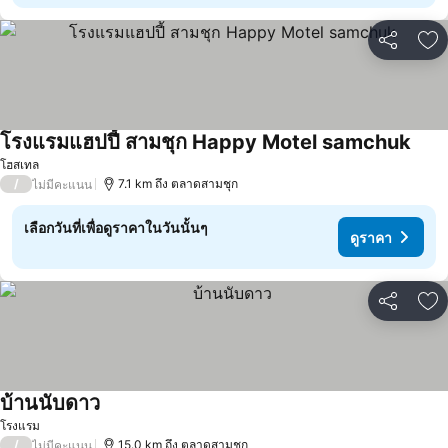
แชร์
เพ
โรงแรมแฮปปี้ สามชุก Happy Motel samchuk
โฮสเทล
/
7.1 km ถึง ตลาดสามชุก
ไม่มีคะแนน
เลือกวันที่เพื่อดูราคาในวันนั้นๆ
ดูราคา
แชร์
เพ
บ้านนับดาว
โรงแรม
/
15.0 km ถึง ตลาดสามชุก
ไม่มีคะแนน