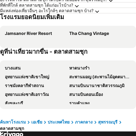
ที่พักที่ใกล้ ตลาดสามชุก ได้แก่อะไรบ้าง?
มีแหล่งท่องเที่ยวอื่นๆ อะไรใกล้ๆ ตลาดสามชุก บ้าง?
โรงแรมยอดนิยมเพิ่มเติม
Jamsanor River Resort
Tha Chang Vintage
ดูที่น่าเที่ยวมากขึ้น - ตลาดสามชุก
บางแสน
หาดนางรำ
อุทยานแห่งชาติเขาใหญ่
สะพานมอญ (สะพานไม้อุตตมานุสรณ์)
ราชมังคลากีฬาสถาน
สนามบินนานาชาติสวรรณภูมิ
อุทยานแห่งชาติเอราวัณ
สนามบินดอนเมือง
สังขละบุรี
รามคำแหง
เอ็มอาร์ที สุขุมวิท
อนุสาวรีย์ชัยสมรภูมิ
ทองผาภูมิ
ไบเทคบางนา
ค้นหาโรงแรม
เอเชีย
ประเทศไทย
ภาคกลาง
สุพรรณบุรี
ตลาดสามชุก
เยาวราช
บีทีเอส นานา