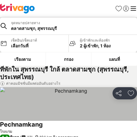
รายการโป
เข้าสู่ร
เมนู
จุดหมายปลายทาง
ตลาดสามชุก, สุพรรณบุรี
เช็คอิน/เช็คเอาท์
ผู้เข้าพักและห้องพัก
เลือกวันที่
2 ผู้เข้าพัก, 1 ห้อง
เรียงตาม
กรอง
แผนที่
ที่พักใน สุพรรณบุรี ใกล้ ตลาดสามชุก (สุพรรณบุรี,
ประเทศไทย)
ค่าคอมมิชชั่นมีผลต่ออันดับอย่างไร
แชร์
เพ
Pechnamkang
โรงแรม