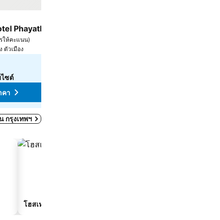
โรงแรม
5 ดาว
tel Phayathai
โรงแรมแมนดาริน โอเรียนเต็ล กรุงเทพ
9.5
ารให้คะแนน
)
ดีเลิศ
(
15,188 การให้คะแนน
)
ง ตัวเมือง
3.7 km ถึง พระบรมมหาราชวัง
฿17,596
จาก
บไซต์
ดูราคาจาก
9 เว็บไซต์
าคา
ดูราคา
ดใน กรุงเทพฯ
โฮสเทล
เกสต์เฮาส์