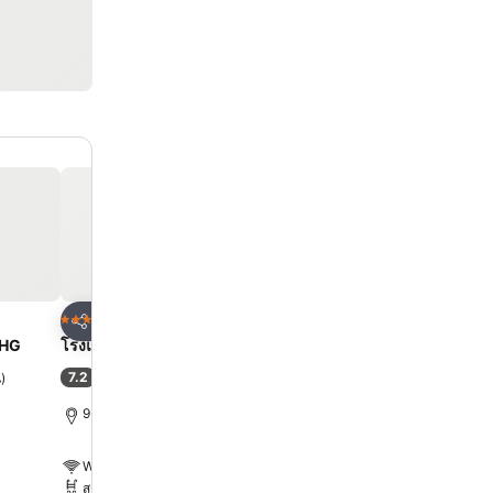
ด
เพิ่มในรายการโปรด
เพิ่มในรายการโ
โรงแรม
โรงแรม
4 ดาว
5 ดาว
แชร์
แชร์
UHG
โรงแรมเอเชีย กรุงเทพ
โรงแรมเซ็นทารา แกรนด์
เซ็นทรัลพลาซ่าลาดพร้าว 
7.2
น
)
(
32,898 การให้คะแนน
)
9.1
ดีเลิศ
(
26,151 การให้คะ
9.1 km ถึง พระบรมมหาราชวัง
10.7 km ถึง พระบรมมหารา
WiFi ฟรี
WiFi ฟรี
สระ