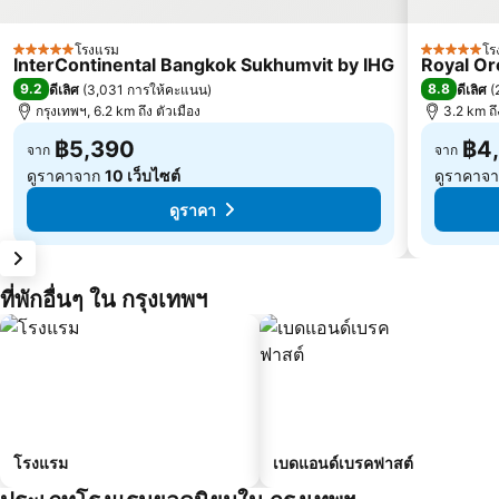
โรงแรม
โร
5 ดาว
5 ดาว
InterContinental Bangkok Sukhumvit by IHG
Royal Or
9.2
8.8
ดีเลิศ
(
3,031 การให้คะแนน
)
ดีเลิศ
(
กรุงเทพฯ, 6.2 km ถึง ตัวเมือง
3.2 km ถ
฿5,390
฿4
จาก
จาก
ดูราคาจาก
10 เว็บไซต์
ดูราคาจ
ดูราคา
ที่พักอื่นๆ ใน กรุงเทพฯ
โรงแรม
เบดแอนด์เบรคฟาสต์