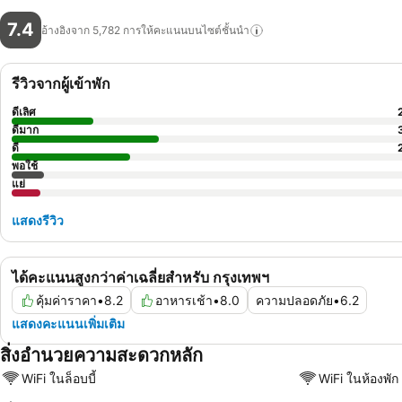
7.4
อ้างอิงจาก 5,782
การให้คะแนนบนไซต์ชั้นนำ
รีวิวจากผู้เข้าพัก
ดีเลิศ
ดีมาก
ดี
พอใช้
แย่
แสดงรีวิว
ได้คะแนนสูงกว่าค่าเฉลี่ยสำหรับ กรุงเทพฯ
คุ้มค่าราคา
•
8.2
อาหารเช้า
•
8.0
ความปลอดภัย
•
6.2
แสดงคะแนนเพิ่มเติม
สิ่งอำนวยความสะดวกหลัก
WiFi ในล็อบบี้
WiFi ในห้องพัก