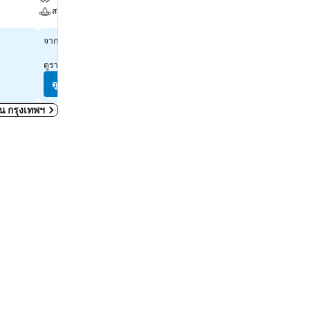
สระ
สปา
สปา
฿1,338
จาก
฿2,223
จาก
ดูราคาจาก
10 เว็บไซต์
ดูราคาจาก
10 เว็บไซต์
ดูราคา
ดูราคา
ดใน กรุงเทพฯ