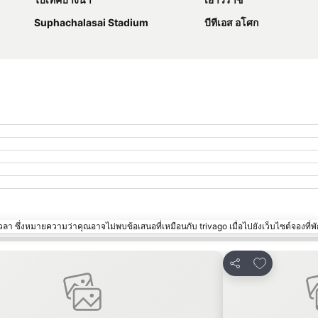
Suphachalasai Stadium
บีทีเอส อโศก
า ซึ่งหมายความว่าคุณอาจไม่พบข้อเสนอที่เหมือนกับ trivago เมื่อไปยังเว็บไซต์จองที่พั
ในรายการโปรด
เพิ่มในรายก
แชร์