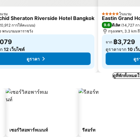
งแรม
โรงแรม
5 ดาว
chid Sheraton Riverside Hotel Bangkok
Eastin Grand Ho
9.6
20,912 การให้คะแนน
)
ดีเลิศ
(
14,727 ก
ึง พระบรมมหาราชวัง
กรุงเทพฯ, 3.3 km ถึ
,079
฿3,729
จาก
าก
12 เว็บไซต์
ดูราคาจาก
10 เว็
ดูราคา
ดูร
ดูที่พักทั้งหม
เซอร์วิสอพาร์ทเมนท์
รีสอร์ท