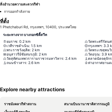
สิ่งอำนวยความสะดวกกีฬา
การออกกำลังกาย
ที่ตั้ง
1 Phetchaburi Rd, กรุงเทพฯ, 10400, ประเทศไทย
ระยะทางจาก บางกอกซิตี้สวีท
ยมราช
:
0.2
km
วัดพระศรีรัตน
เวทีราชดำเนิน
:
1.5
km
กรุงเทพฯ
:
3.3
พระราชวังดุสิต
:
2
km
อนุสาวรีย์ชัยสมรภูมิ
:
2
km
วัดอรุณ
:
3.9
k
วัดสุทัศนเทพวรารามราชวรมหาวิหาร
:
2.4
km
ตลาดนัดจตุจักร
ถนนข้าวสาร
:
2.6
km
ท่าอากาศยานดอ
Explore nearby attractions
ราชมังคลากีฬาสถาน
สนามบินนานาชาติสวรรณภูมิ
เอ็มอาร์ที สุขุมวิท
อนุสาวรีย์ชัยสมรภูมิ