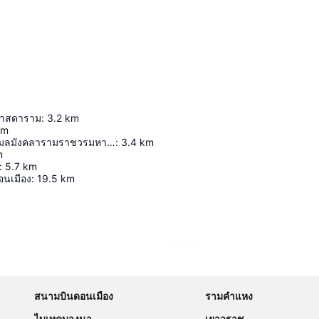
ศาสดาราม
:
3.2
km
km
วัดพระเชตุพนวิมลมังคลารามราชวรมหาวิหาร
:
3.4
km
m
:
5.7
km
นเมือง
:
19.5
km
ขยายแผนที่
สนามบินดอนเมือง
รามคำแหง
ไบเทคบางนา
เยาวราช