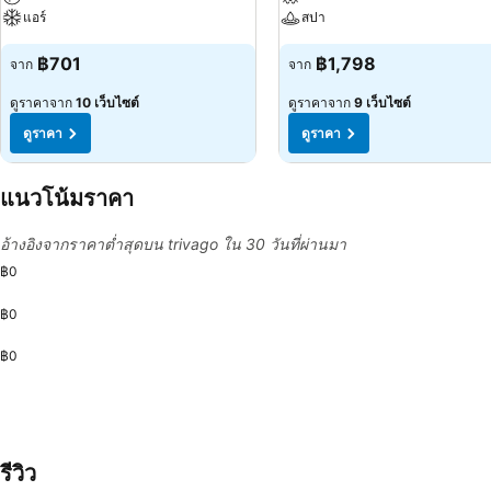
แอร์
สปา
฿701
฿1,798
จาก
จาก
ดูราคาจาก
10 เว็บไซต์
ดูราคาจาก
9 เว็บไซต์
ดูราคา
ดูราคา
แนวโน้มราคา
อ้างอิงจากราคาต่ำสุดบน trivago ใน 30 วันที่ผ่านมา
฿0
฿0
฿0
รีวิว