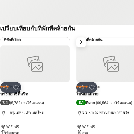
เปรียบเทียบกับที่พักที่คล้ายกัน
ที่พักที่เลือก
ที่พักที่คล้ายกัน
ถัดไป
เพิ่มในรายการโปรด
เพิ่มในรายการโปรด
โรงแรม
โรงแรม
3 ดาว
4 ดาว
แชร์
แชร์
บางกอกซิตี้สวีท
ใบหยกสกาย
7.4
8.1
(
5,782 การให้คะแนน
)
ดีมาก
(
69,564 การให้คะแนน
)
กรุงเทพฯ, ประเทศไทย
5.3 km ถึง พระบรมมหาราชวัง
WiFi ฟรี
WiFi ฟรี
ที่จอดรถ
สระ