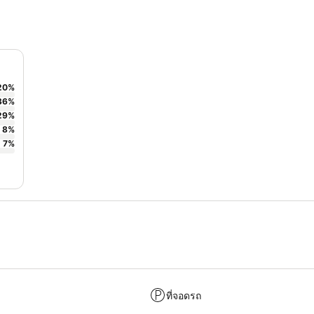
20
%
36
%
29
%
8
%
7
%
ที่จอดรถ