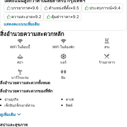
ได้คะแนนสูงกว่าค่าเฉลี่ยสำหรับ กรุงเทพฯ
บรรยากาศ
•
9.6
ตำแหน่งที่ตั้ง
•
9.5
ประสบการณ์
•
9.4
ความสะอาด
•
9.2
คุ้มค่าราคา
•
9.2
แสดงคะแนนเพิ่มเติม
สิ่งอำนวยความสะดวกหลัก
WiFi ในล็อบบี้
WiFi ในห้องพัก
สระ
สปา
แอร์
ร้านอาหาร
บาร์โรงแรม
ยิม
สิ่งอำนวยความสะดวกทั้งหมด
สิ่งอำนวยความสะดวกของที่พัก
ย่านธุรกิจ
คาเฟ่
เช็กอิน/เช็กเอาต์ด่วน
ลิฟต์
ดูเพิ่มเติม
สปาและสุขภาพ