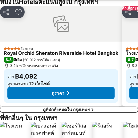
หนึ่งในHotelsคะแนนสูงใน กรุงเทพฯ
สนามหลวง
MRT พระราม 9
ตัวเลือกย
วัดพระแก้ว
บีทีเอส เอกมัย
แชร์
เพิ่มในรายการโปรด
แชร์
บีทีเอส ชิดลม
เอ็มอาร์ที กระทรวงสาธารณสุข
สยามเซ็นเตอร์
เอ็มอาร์ที สามย่าน
บีทีเอส ทองหล่อ
บีทีเอส สะพานควาย
บีทีเอส สะพานตากสิน
ดรีมเวิลด์
โรงแรม
5 ดาว
5 ดาว
Royal Orchid Sheraton Riverside Hotel Bangkok
โรงแร
บีทีเอส อนุสาวรีย์ชัยสมรภูมิ
บีทีเอส พระโขนง
8.8
8.7
ดีเลิศ
(
20,912 การให้คะแนน
)
ด
บีทีเอส บางนา
3.2 km ถึง พระบรมมหาราชวัง
เอ็มอาร์ที บางซื่อ
5.3
฿4,092
จาก
จาก
ดูราคาจาก
12 เว็บไซต์
ดูร
ดูราคา
ดูที่พักทั้งหมดใน กรุงเทพฯ
ที่พักอื่นๆ ใน กรุงเทพฯ