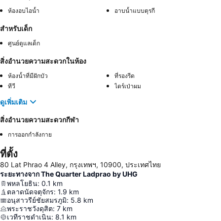
ห้องอบไอน้ำ
อาบน้ำแบบตุรกี
สำหรับเด็ก
ศูนย์ดูแลเด็ก
สิ่งอำนวยความสะดวกในห้อง
ห้องน้ำที่มีฝักบัว
ที่รองรีด
ทีวี
ไดร์เป่าผม
ดูเพิ่มเติม
สิ่งอำนวยความสะดวกกีฬา
การออกกำลังกาย
ที่ตั้ง
80 Lat Phrao 4 Alley, กรุงเทพฯ, 10900, ประเทศไทย
ระยะทางจาก The Quarter Ladprao by UHG
พหลโยธิน
:
0.1
km
ตลาดนัดจตุจักร
:
1.9
km
อนุสาวรีย์ชัยสมรภูมิ
:
5.8
km
พระราชวังดุสิต
:
7
km
เวทีราชดำเนิน
:
8.1
km