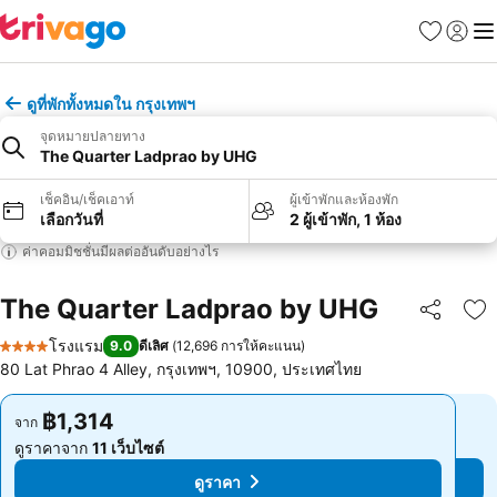
รายการโป
เข้าสู่ร
เมนู
ดูที่พักทั้งหมดใน กรุงเทพฯ
จุดหมายปลายทาง
The Quarter Ladprao by UHG
เช็คอิน/เช็คเอาท์
ผู้เข้าพักและห้องพัก
เลือกวันที่
2 ผู้เข้าพัก, 1 ห้อง
ค่าคอมมิชชั่นมีผลต่ออันดับอย่างไร
The Quarter Ladprao by UHG
แชร์
เพ
โรงแรม
9.0
ดีเลิศ
(
12,696 การให้คะแนน
)
4 ดาว
80 Lat Phrao 4 Alley, กรุงเทพฯ, 10900, ประเทศไทย
฿1,314
฿1,314
จาก
จาก
ดูราคาจาก
11 เว็บไซต์
ดูราคาจาก
11 เว็บไซต์
ดูราคา
ดูราคา