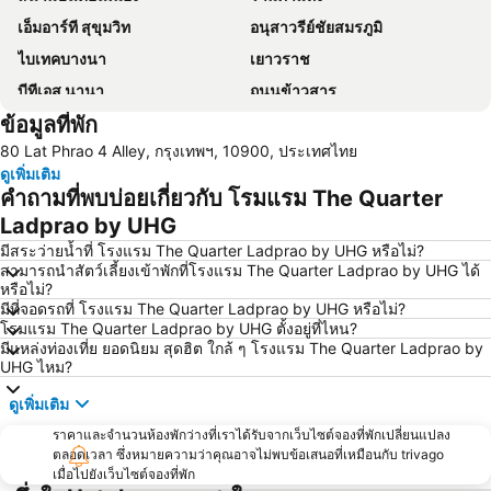
เอ็มอาร์ที สุขุมวิท
อนุสาวรีย์ชัยสมรภูมิ
ไบเทคบางนา
เยาวราช
บีทีเอส นานา
ถนนข้าวสาร
ข้อมูลที่พัก
Suphachalasai Stadium
บีทีเอส อโศก
80 Lat Phrao 4 Alley, กรุงเทพฯ, 10900, ประเทศไทย
ล่องเรือแม่น้ำเจ้าพระยา และวัดอรุณ
สยามพารากอน
ดูเพิ่มเติม
สยามสแควร์
มาบุญครอง
คำถามที่พบบ่อยเกี่ยวกับ โรมแรม The Quarter
วัดอรุณ
บีทีเอส สยาม
Ladprao by UHG
สถานีรถไฟหัวลำโพง
บีทีเอส พร้อมพงษ์
มีสระว่ายน้ำที่ โรงแรม The Quarter Ladprao by UHG หรือไม่?
สามารถนำสัตว์เลี้ยงเข้าพักที่โรงแรม The Quarter Ladprao by UHG ได้
บีทีเอส หมอชิต
บีทีเอส อารีย์
หรือไม่?
มีที่จอดรถที่ โรงแรม The Quarter Ladprao by UHG หรือไม่?
บีทีเอส พญาไท
เดอะมอลล์บางกะปิ
โรมแรม The Quarter Ladprao by UHG ตั้งอยู่ที่ไหน?
พระราชวังสวนดุสิต
ตลาดนัดสวนจตุจักร
มีแหล่งท่องเที่ย ยอดนิยม สุดฮิต ใกล้ ๆ โรงแรม The Quarter Ladprao by
UHG ไหม?
Lumphini-Park
บีทีเอส ศาลาแดง
ดูเพิ่มเติม
เทอร์มินอล 21
เอ็มอาร์ที สีลม
ราคาและจำนวนห้องพักว่างที่เราได้รับจากเว็บไซต์จองที่พักเปลี่ยนแปลง
บีทีเอส อ่อนนุช
บีทีเอส ราชเทวี
ตลอดเวลา ซึ่งหมายความว่าคุณอาจไม่พบข้อเสนอที่เหมือนกับ trivago
บีทีเอส เพลินจิต
เซ็นทรัลเวิลด์
เมื่อไปยังเว็บไซต์จองที่พัก