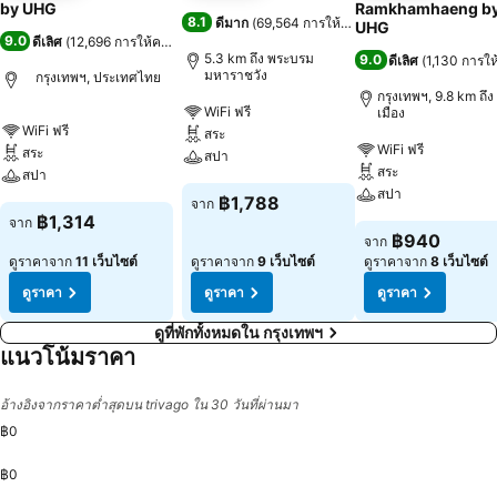
by UHG
Ramkhamhaeng b
8.1
ดีมาก
(
69,564 การให้คะแนน
)
UHG
9.0
ดีเลิศ
(
12,696 การให้คะแนน
)
5.3 km ถึง พระบรม
9.0
ดีเลิศ
(
1,130 การใ
มหาราชวัง
กรุงเทพฯ, ประเทศไทย
กรุงเทพฯ, 9.8 km ถึง 
WiFi ฟรี
เมือง
WiFi ฟรี
สระ
WiFi ฟรี
สระ
สปา
สระ
สปา
สปา
฿1,788
จาก
฿1,314
จาก
฿940
จาก
ดูราคาจาก
11 เว็บไซต์
ดูราคาจาก
9 เว็บไซต์
ดูราคาจาก
8 เว็บไซต์
ดูราคา
ดูราคา
ดูราคา
ดูที่พักทั้งหมดใน กรุงเทพฯ
แนวโน้มราคา
อ้างอิงจากราคาต่ำสุดบน trivago ใน 30 วันที่ผ่านมา
฿0
฿0