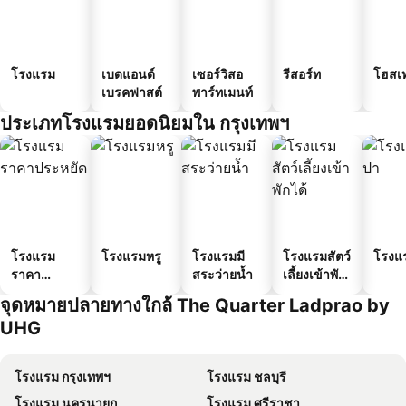
โรงแรม
เบดแอนด์
เซอร์วิสอ
รีสอร์ท
โฮสเ
เบรคฟาสต์
พาร์ทเมนท์
ประเภทโรงแรมยอดนิยมใน กรุงเทพฯ
โรงแรม
โรงแรมหรู
โรงแรมมี
โรงแรมสัตว์
โรงแ
ราคา
สระว่ายน้ำ
เลี้ยงเข้าพัก
ประหยัด
ได้
จุดหมายปลายทางใกล้ The Quarter Ladprao by
UHG
โรงแรม กรุงเทพฯ
โรงแรม ชลบุรี
โรงแรม นครนายก
โรงแรม ศรีราชา