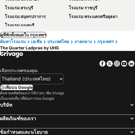
โรงแรม สระบุรี
โรงแรม ราชบุรี
โรงแรม สมุทรปราการ
โรงแรม พระนครศรีอยุธยา
โรงแรม นนทบุรี
ดูที่พักทั้งหมดใน กรุงเทพฯ
ค้นหาโรงแรม
เอเชีย
ประเทศไทย
ภาคกลาง
กรุงเทพฯ
The Quarter Ladprao by UHG
Facebook
Twitter
Insta
Yo
เลือกประเทศของคุณ
เพิ่มบน Google
ค้นหาผลลัพธ์ของเราได้ง่ายๆ: เพิ่ม trivago
เป็นแหล่งที่มาที่ต้องการบน Google
บริษัท
ผลิตภัณฑ์ของเรา
ข้อกำหนดและนโยบาย