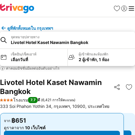
รายการโป
เข้าสู่ร
เมนู
ดูที่พักทั้งหมดใน กรุงเทพฯ
จุดหมายปลายทาง
Livotel Hotel Kaset Nawamin Bangkok
เช็คอิน/เช็คเอาท์
ผู้เข้าพักและห้องพัก
เลือกวันที่
2 ผู้เข้าพัก, 1 ห้อง
ค่าคอมมิชชั่นมีผลต่ออันดับอย่างไร
Livotel Hotel Kaset Nawamin
Bangkok
แชร์
เพ
โรงแรม
7.7
ดี
(
6,421 การให้คะแนน
)
4 ดาว
333 Soi Phahon Yothin 34, กรุงเทพฯ, 10900, ประเทศไทย
฿651
฿651
จาก
จาก
ดูราคาจาก
10 เว็บไซต์
ดูราคาจาก
10 เว็บไซต์