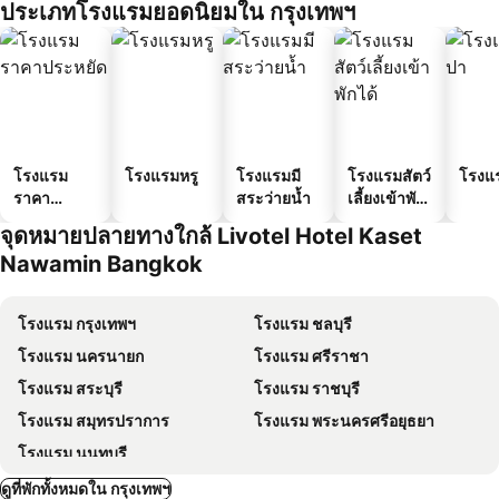
ประเภทโรงแรมยอดนิยมใน กรุงเทพฯ
โรงแรม
โรงแรมหรู
โรงแรมมี
โรงแรมสัตว์
โรงแ
ราคา
สระว่ายน้ำ
เลี้ยงเข้าพัก
ประหยัด
ได้
จุดหมายปลายทางใกล้ Livotel Hotel Kaset
Nawamin Bangkok
โรงแรม กรุงเทพฯ
โรงแรม ชลบุรี
โรงแรม นครนายก
โรงแรม ศรีราชา
โรงแรม สระบุรี
โรงแรม ราชบุรี
โรงแรม สมุทรปราการ
โรงแรม พระนครศรีอยุธยา
โรงแรม นนทบุรี
ดูที่พักทั้งหมดใน กรุงเทพฯ