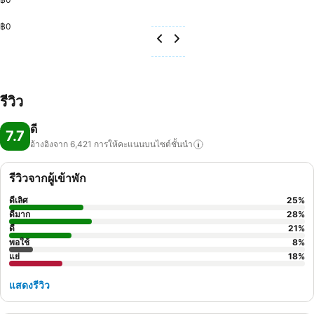
฿0
รีวิว
ดี
7.7
อ้างอิงจาก 6,421
การให้คะแนนบนไซต์ชั้นนำ
รีวิวจากผู้เข้าพัก
ดีเลิศ
25
%
ดีมาก
28
%
ดี
21
%
พอใช้
8
%
แย่
18
%
แสดงรีวิว