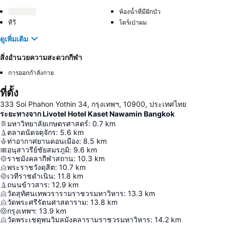
ห้องน้ำที่มีฝักบัว
ทีวี
ไดร์เป่าผม
ดูเพิ่มเติม
สิ่งอำนวยความสะดวกกีฬา
การออกกำลังกาย
ที่ตั้ง
333 Soi Phahon Yothin 34, กรุงเทพฯ, 10900, ประเทศไทย
ระยะทางจาก Livotel Hotel Kaset Nawamin Bangkok
มหาวิทยาลัยเกษตรศาสตร์
:
0.7
km
ตลาดนัดจตุจักร
:
5.6
km
ท่าอากาศยานดอนเมือง
:
8.5
km
อนุสาวรีย์ชัยสมรภูมิ
:
9.6
km
ราชมังคลากีฬาสถาน
:
10.3
km
พระราชวังดุสิต
:
10.7
km
เวทีราชดำเนิน
:
11.8
km
ถนนข้าวสาร
:
12.9
km
วัดสุทัศนเทพวรารามราชวรมหาวิหาร
:
13.3
km
วัดพระศรีรัตนศาสดาราม
:
13.8
km
กรุงเทพฯ
:
13.9
km
วัดพระเชตุพนวิมลมังคลารามราชวรมหาวิหาร
:
14.2
km