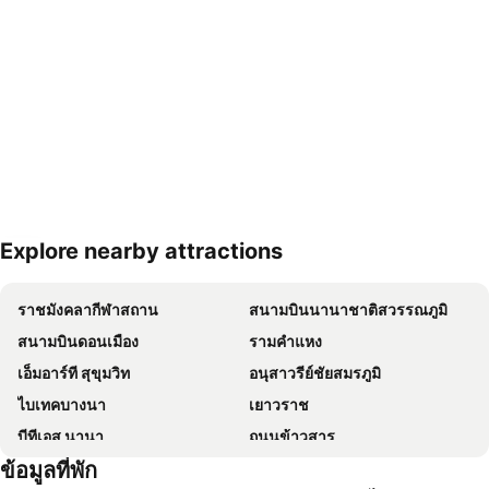
Explore nearby attractions
ขยายแผนที่
ราชมังคลากีฬาสถาน
สนามบินนานาชาติสวรรณภูมิ
สนามบินดอนเมือง
รามคำแหง
เอ็มอาร์ที สุขุมวิท
อนุสาวรีย์ชัยสมรภูมิ
ไบเทคบางนา
เยาวราช
บีทีเอส นานา
ถนนข้าวสาร
ข้อมูลที่พัก
Suphachalasai Stadium
บีทีเอส อโศก