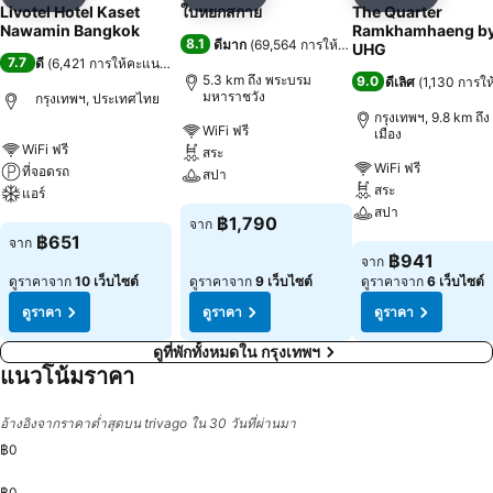
แชร์
เพิ่มในรายการโปรด
แชร์
เพิ่มในรายการโปรด
แชร์
เพิ่มในร
Livotel Hotel Kaset
ใบหยกสกาย
The Quarter
Nawamin Bangkok
Ramkhamhaeng b
8.1
ดีมาก
(
69,564 การให้คะแนน
)
UHG
7.7
ดี
(
6,421 การให้คะแนน
)
5.3 km ถึง พระบรม
9.0
ดีเลิศ
(
1,130 การใ
มหาราชวัง
กรุงเทพฯ, ประเทศไทย
กรุงเทพฯ, 9.8 km ถึง 
WiFi ฟรี
เมือง
WiFi ฟรี
สระ
WiFi ฟรี
ที่จอดรถ
สปา
สระ
แอร์
สปา
ดูราคา
฿1,790
จาก
ดูราคา
฿651
จาก
ดูราคา
฿941
จาก
ดูราคาจาก
10 เว็บไซต์
ดูราคาจาก
9 เว็บไซต์
ดูราคาจาก
6 เว็บไซต์
ดูราคา
ดูราคา
ดูราคา
ดูที่พักทั้งหมดใน กรุงเทพฯ
แนวโน้มราคา
อ้างอิงจากราคาต่ำสุดบน trivago ใน 30 วันที่ผ่านมา
฿0
฿0