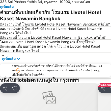
333 Soi Phahon Yothin 34, กรุงเทพฯ, 10900, ประเทศไทย
ล่องเรือแม่น้ำเจ้าพระยา และวัดอรุณ
สยามพารากอน
ดูเพิ่มเติม
สยามสแควร์
มาบุญครอง
คำถามที่พบบ่อยเกี่ยวกับ โรมแรม Livotel Hotel
วัดอรุณ
บีทีเอส สยาม
Kaset Nawamin Bangkok
สถานีรถไฟหัวลำโพง
บีทีเอส พร้อมพงษ์
มีสระว่ายน้ำที่ โรงแรม Livotel Hotel Kaset Nawamin Bangkok หรือไม่?
สามารถนำสัตว์เลี้ยงเข้าพักที่โรงแรม Livotel Hotel Kaset Nawamin
บีทีเอส หมอชิต
บีทีเอส อารีย์
Bangkok ได้หรือไม่?
มีที่จอดรถที่ โรงแรม Livotel Hotel Kaset Nawamin Bangkok หรือไม่?
บีทีเอส พญาไท
เดอะมอลล์บางกะปิ
โรมแรม Livotel Hotel Kaset Nawamin Bangkok ตั้งอยู่ที่ไหน?
พระราชวังสวนดุสิต
ตลาดนัดสวนจตุจักร
มีแหล่งท่องเที่ย ยอดนิยม สุดฮิต ใกล้ ๆ โรงแรม Livotel Hotel Kaset
Nawamin Bangkok ไหม?
Lumphini-Park
บีทีเอส ศาลาแดง
ดูเพิ่มเติม
เทอร์มินอล 21
เอ็มอาร์ที สีลม
ราคาและจำนวนห้องพักว่างที่เราได้รับจากเว็บไซต์จองที่พักเปลี่ยนแปลง
บีทีเอส อ่อนนุช
บีทีเอส ราชเทวี
ตลอดเวลา ซึ่งหมายความว่าคุณอาจไม่พบข้อเสนอที่เหมือนกับ trivago
บีทีเอส เพลินจิต
เซ็นทรัลเวิลด์
เมื่อไปยังเว็บไซต์จองที่พัก
หนึ่งในHotelsคะแนนสูงใน กรุงเทพฯ
สนามหลวง
MRT พระราม 9
ตัวเลือกย
วัดพระแก้ว
บีทีเอส เอกมัย
แชร์
เพิ่มในรายการโปรด
แชร์
บีทีเอส ชิดลม
เอ็มอาร์ที กระทรวงสาธารณสุข
สยามเซ็นเตอร์
บีทีเอส ทองหล่อ
เอ็มอาร์ที สามย่าน
บีทีเอส สะพานควาย