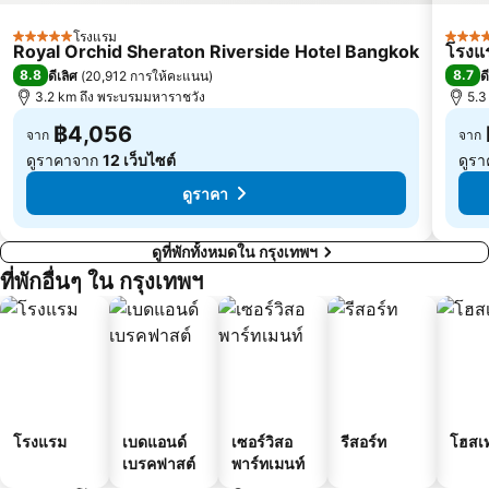
บีทีเอส สะพานตากสิน
ดรีมเวิลด์
โรงแรม
5 ดาว
5 ดาว
Royal Orchid Sheraton Riverside Hotel Bangkok
โรงแร
บีทีเอส อนุสาวรีย์ชัยสมรภูมิ
บีทีเอส พระโขนง
8.8
8.7
ดีเลิศ
(
20,912 การให้คะแนน
)
ด
บีทีเอส บางนา
เอ็มอาร์ที บางซื่อ
3.2 km ถึง พระบรมมหาราชวัง
5.3
฿4,056
จาก
จาก
ดูราคาจาก
12 เว็บไซต์
ดูร
ดูราคา
ดูที่พักทั้งหมดใน กรุงเทพฯ
ที่พักอื่นๆ ใน กรุงเทพฯ
โรงแรม
เบดแอนด์
เซอร์วิสอ
รีสอร์ท
โฮสเ
เบรคฟาสต์
พาร์ทเมนท์