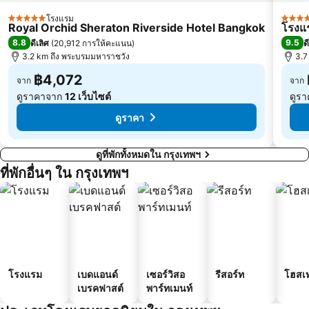
บีทีเอส สะพานตากสิน
ดรีมเวิลด์
โรงแรม
5 ดาว
5 ดาว
Royal Orchid Sheraton Riverside Hotel Bangkok
โรงแร
บีทีเอส อนุสาวรีย์ชัยสมรภูมิ
บีทีเอส พระโขนง
8.8
9.5
ดีเลิศ
(
20,912 การให้คะแนน
)
ด
บีทีเอส บางนา
3.2 km ถึง พระบรมมหาราชวัง
เอ็มอาร์ที บางซื่อ
3.7
฿4,072
จาก
จาก
ดูราคาจาก
12 เว็บไซต์
ดูร
ดูราคา
ดูที่พักทั้งหมดใน กรุงเทพฯ
ที่พักอื่นๆ ใน กรุงเทพฯ
โรงแรม
เบดแอนด์
เซอร์วิสอ
รีสอร์ท
โฮสเ
เบรคฟาสต์
พาร์ทเมนท์