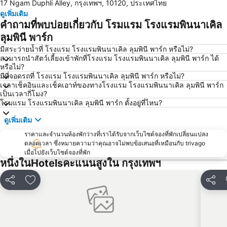
17 Ngam Duphli Alley, กรุงเทพฯ, 10120, ประเทศไทย
ล่องเรือแม่น้ำเจ้าพระยา และวัดอรุณ
สยามพารากอน
ดูเพิ่มเติม
สยามสแควร์
มาบุญครอง
คำถามที่พบบ่อยเกี่ยวกับ โรมแรม โรงแรมพินนาเคิล
วัดอรุณ
บีทีเอส สยาม
ลุมพินี พาร์ก
สถานีรถไฟหัวลำโพง
บีทีเอส พร้อมพงษ์
มีสระว่ายน้ำที่ โรงแรม โรงแรมพินนาเคิล ลุมพินี พาร์ก หรือไม่?
สามารถนำสัตว์เลี้ยงเข้าพักที่โรงแรม โรงแรมพินนาเคิล ลุมพินี พาร์ก ได้
บีทีเอส หมอชิต
บีทีเอส อารีย์
หรือไม่?
มีที่จอดรถที่ โรงแรม โรงแรมพินนาเคิล ลุมพินี พาร์ก หรือไม่?
บีทีเอส พญาไท
เดอะมอลล์บางกะปิ
เวลาเช็คอินและเช็คเอาท์ของทางโรงแรม โรงแรมพินนาเคิล ลุมพินี พาร์ก
พระราชวังสวนดุสิต
ตลาดนัดสวนจตุจักร
เป็นเวลากี่โมง?
โรมแรม โรงแรมพินนาเคิล ลุมพินี พาร์ก ตั้งอยู่ที่ไหน?
Lumphini-Park
บีทีเอส ศาลาแดง
ดูเพิ่มเติม
เทอร์มินอล 21
เอ็มอาร์ที สีลม
ราคาและจำนวนห้องพักว่างที่เราได้รับจากเว็บไซต์จองที่พักเปลี่ยนแปลง
บีทีเอส อ่อนนุช
บีทีเอส ราชเทวี
ตลอดเวลา ซึ่งหมายความว่าคุณอาจไม่พบข้อเสนอที่เหมือนกับ trivago
บีทีเอส เพลินจิต
เซ็นทรัลเวิลด์
เมื่อไปยังเว็บไซต์จองที่พัก
หนึ่งในHotelsคะแนนสูงใน กรุงเทพฯ
สนามหลวง
MRT พระราม 9
วัดพระแก้ว
บีทีเอส เอกมัย
แชร์
เพิ่มในรายการโปรด
แชร์
บีทีเอส ชิดลม
เอ็มอาร์ที สามย่าน
สยามเซ็นเตอร์
บีทีเอส ทองหล่อ
เอ็มอาร์ที กระทรวงสาธารณสุข
บีทีเอส สะพานควาย