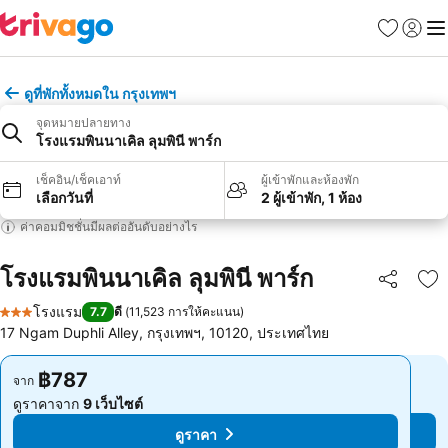
รายการโป
เข้าสู่ร
เมนู
ดูที่พักทั้งหมดใน กรุงเทพฯ
จุดหมายปลายทาง
โรงแรมพินนาเคิล ลุมพินี พาร์ก
เช็คอิน/เช็คเอาท์
ผู้เข้าพักและห้องพัก
เลือกวันที่
2 ผู้เข้าพัก, 1 ห้อง
ค่าคอมมิชชั่นมีผลต่ออันดับอย่างไร
โรงแรมพินนาเคิล ลุมพินี พาร์ก
แชร์
เพ
โรงแรม
7.7
ดี
(
11,523 การให้คะแนน
)
3 ดาว
17 Ngam Duphli Alley, กรุงเทพฯ, 10120, ประเทศไทย
฿787
฿787
จาก
จาก
ดูราคาจาก
9 เว็บไซต์
ดูราคาจาก
9 เว็บไซต์
ดูราคา
ดูราคา