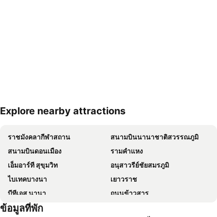
Explore nearby attractions
ขยายแผนที่
ราชมังคลากีฬาสถาน
สนามบินนานาชาติสวรรณภูมิ
สนามบินดอนเมือง
รามคำแหง
เอ็มอาร์ที สุขุมวิท
อนุสาวรีย์ชัยสมรภูมิ
ไบเทคบางนา
เยาวราช
บีทีเอส นานา
ถนนข้าวสาร
ข้อมูลที่พัก
Suphachalasai Stadium
บีทีเอส อโศก