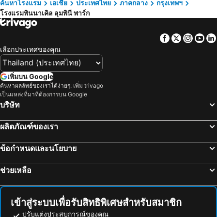
ค้นหาโรงแรม
เอเชีย
ประเทศไทย
ภาคกลาง
กรุงเทพฯ
โรงแรมพินนาเคิล ลุมพินี พาร์ก
Facebook
Twitter
Insta
Yo
เลือกประเทศของคุณ
เพิ่มบน Google
ค้นหาผลลัพธ์ของเราได้ง่ายๆ: เพิ่ม trivago
เป็นแหล่งที่มาที่ต้องการบน Google
บริษัท
ผลิตภัณฑ์ของเรา
ข้อกำหนดและนโยบาย
ช่วยเหลือ
เข้าสู่ระบบเพื่อรับสิทธิพิเศษสำหรับสมาชิก
ปรับแต่งประสบการณ์ของคุณ