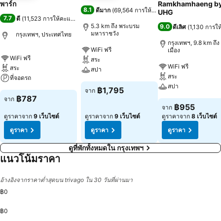
พาร์ก
Ramkhamhaeng b
8.1
ดีมาก
(
69,564 การให้คะแนน
)
UHG
7.7
ดี
(
11,523 การให้คะแนน
)
5.3 km ถึง พระบรม
9.0
ดีเลิศ
(
1,130 การใ
มหาราชวัง
กรุงเทพฯ, ประเทศไทย
กรุงเทพฯ, 9.8 km ถึง 
WiFi ฟรี
เมือง
WiFi ฟรี
สระ
WiFi ฟรี
สระ
สปา
สระ
ที่จอดรถ
สปา
฿1,795
จาก
฿787
จาก
฿955
จาก
ดูราคาจาก
9 เว็บไซต์
ดูราคาจาก
9 เว็บไซต์
ดูราคาจาก
8 เว็บไซต์
ดูราคา
ดูราคา
ดูราคา
ดูที่พักทั้งหมดใน กรุงเทพฯ
แนวโน้มราคา
อ้างอิงจากราคาต่ำสุดบน trivago ใน 30 วันที่ผ่านมา
฿0
฿0