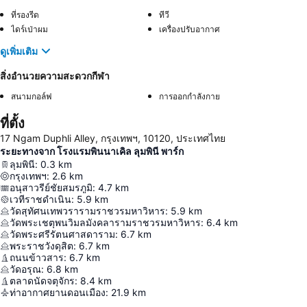
ที่รองรีด
ทีวี
ไดร์เป่าผม
เครื่องปรับอากาศ
ดูเพิ่มเติม
สิ่งอำนวยความสะดวกกีฬา
สนามกอล์ฟ
การออกกำลังกาย
ที่ตั้ง
17 Ngam Duphli Alley, กรุงเทพฯ, 10120, ประเทศไทย
ระยะทางจาก โรงแรมพินนาเคิล ลุมพินี พาร์ก
ลุมพินี
:
0.3
km
กรุงเทพฯ
:
2.6
km
อนุสาวรีย์ชัยสมรภูมิ
:
4.7
km
เวทีราชดำเนิน
:
5.9
km
วัดสุทัศนเทพวรารามราชวรมหาวิหาร
:
5.9
km
วัดพระเชตุพนวิมลมังคลารามราชวรมหาวิหาร
:
6.4
km
วัดพระศรีรัตนศาสดาราม
:
6.7
km
พระราชวังดุสิต
:
6.7
km
ถนนข้าวสาร
:
6.7
km
วัดอรุณ
:
6.8
km
ตลาดนัดจตุจักร
:
8.4
km
ท่าอากาศยานดอนเมือง
:
21.9
km