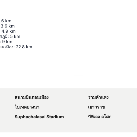
.6
km
3.6
km
:
4.9
km
รภูมิ
:
5
km
:
9
km
นเมือง
:
22.8
km
ขยายแผนที่
สนามบินดอนเมือง
รามคำแหง
ไบเทคบางนา
เยาวราช
Suphachalasai Stadium
บีทีเอส อโศก