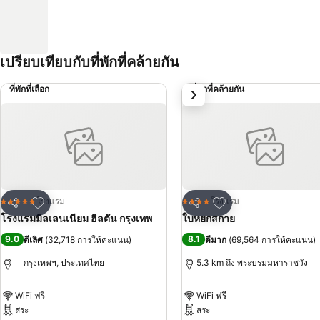
เปรียบเทียบกับที่พักที่คล้ายกัน
ที่พักที่เลือก
ที่พักที่คล้ายกัน
ถัดไป
เพิ่มในรายการโปรด
เพิ่มในรายการโปรด
โรงแรม
โรงแรม
5 ดาว
4 ดาว
แชร์
แชร์
โรงแรมมิลเลนเนียม ฮิลตัน กรุงเทพ
ใบหยกสกาย
9.0
8.1
ดีเลิศ
(
32,718 การให้คะแนน
)
ดีมาก
(
69,564 การให้คะแนน
)
กรุงเทพฯ, ประเทศไทย
5.3 km ถึง พระบรมมหาราชวัง
WiFi ฟรี
WiFi ฟรี
สระ
สระ