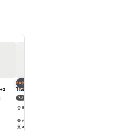
ด
เพิ่มในรายการโปรด
เพิ่มในรายการโ
โรงแรม
โรงแรม
4 ดาว
5 ดาว
แชร์
แชร์
UHG
โรงแรมเอเชีย กรุงเทพ
โรงแรมเซ็นทารา แกรนด์
เซ็นทรัลพลาซ่าลาดพร้าว 
7.2
น
)
(
32,898 การให้คะแนน
)
9.1
ดีเลิศ
(
26,151 การให้คะ
9.1 km ถึง พระบรมมหาราชวัง
10.7 km ถึง พระบรมมหารา
WiFi ฟรี
WiFi ฟรี
สระ