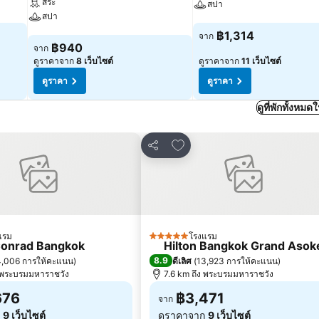
สระ
สปา
สปา
ดูราคา
฿1,314
จาก
ดูราคา
฿940
จาก
ดูราคาจาก
8 เว็บไซต์
ดูราคาจาก
11 เว็บไซต์
ดูราคา
ดูราคา
ดูที่พักทั้งหม
ในรายการโปรด
เพิ่มในรายการโปรด
แชร์
แรม
โรงแรม
5 ดาว
onrad Bangkok
Hilton Bangkok Grand Asok
8.9
4,006 การให้คะแนน
)
ดีเลิศ
(
13,923 การให้คะแนน
)
ง พระบรมมหาราชวัง
7.6 km ถึง พระบรมมหาราชวัง
676
฿3,471
จาก
ก
9 เว็บไซต์
ดูราคาจาก
9 เว็บไซต์