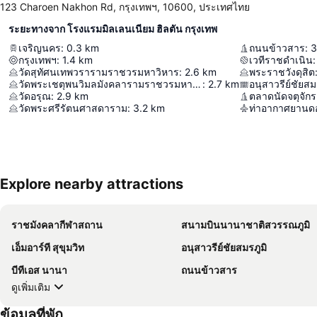
123 Charoen Nakhon Rd, กรุงเทพฯ, 10600, ประเทศไทย
ระยะทางจาก โรงแรมมิลเลนเนียม ฮิลตัน กรุงเทพ
เจริญนคร
:
0.3
km
ถนนข้าวสาร
:
3
กรุงเทพฯ
:
1.4
km
เวทีราชดำเนิน
:
วัดสุทัศนเทพวรารามราชวรมหาวิหาร
:
2.6
km
พระราชวังดุสิต
วัดพระเชตุพนวิมลมังคลารามราชวรมหาวิหาร
:
2.7
km
อนุสาวรีย์ชัยสม
วัดอรุณ
:
2.9
km
ตลาดนัดจตุจักร
วัดพระศรีรัตนศาสดาราม
:
3.2
km
ท่าอากาศยานดอ
Explore nearby attractions
ราชมังคลากีฬาสถาน
สนามบินนานาชาติสวรรณภูมิ
เอ็มอาร์ที สุขุมวิท
อนุสาวรีย์ชัยสมรภูมิ
บีทีเอส นานา
ถนนข้าวสาร
ดูเพิ่มเติม
ข้อมูลที่พัก