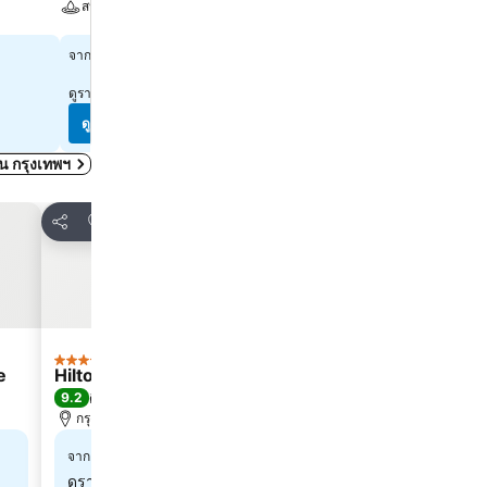
สระ
สปา
สปา
ดูราคา
฿1,321
จาก
ดูราคา
฿2,220
จาก
ดูราคาจาก
10 เว็บไซต์
ดูราคาจาก
10 เว็บไซต์
ดูราคา
ดูราคา
ดใน กรุงเทพฯ
เพิ่มในรายการโปรด
เพิ่มใน
แชร์
แชร์
โรงแรม
โรงแ
4 ดาว
5 ดาว
e
Hilton Garden Inn Bangkok Riverside
Waldor
9.2
9.3
ดีเลิศ
(
1,567 การให้คะแนน
)
ดีเลิศ
(
4,4
กรุงเทพฯ, 1.7 km ถึง ตัวเมือง
กรุงเทพฯ, 2.4
฿3,078
฿8,7
จาก
จาก
ดูราคาจาก
8 เว็บไซต์
ดูราคาจาก
9