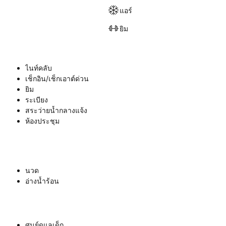
แอร์
ยิม
ไนท์คลับ
เช็กอิน/เช็กเอาต์ด่วน
ยิม
ระเบียง
สระว่ายน้ำกลางแจ้ง
ห้องประชุม
นวด
อ่างน้ำร้อน
ศูนย์ดูแลเด็ก