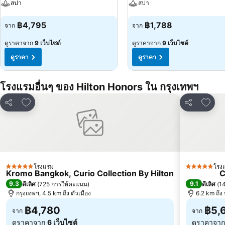
สปา
สปา
ดูราคา
ดูราคา
฿4,795
฿1,788
จาก
จาก
ดูราคาจาก
9 เว็บไซต์
ดูราคาจาก
9 เว็บไซต์
ดูราคา
ดูราคา
โรงแรมอื่นๆ ของ Hilton Honors ใน กรุงเทพฯ
เพิ่มในรายการโปรด
เพิ่ม
แชร์
แชร์
โรงแรม
โรง
5 ดาว
5 ดาว
Kromo Bangkok, Curio Collection By Hilton
C
9.3
9.1
ดีเลิศ
(
725 การให้คะแนน
)
ดีเลิศ
(
1
กรุงเทพฯ, 4.5 km ถึง ตัวเมือง
6.2 km ถึ
฿4,780
฿5,
จาก
จาก
ดูราคาจาก
6 เว็บไซต์
ดูราคาจา