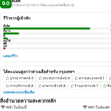
ดีเลิศ
9.0
อ้างอิงจาก 32,718
การให้คะแนนบนไซต์ชั้นนำ
รีวิวจากผู้เข้าพัก
ดีเลิศ
ดีมาก
ดี
พอใช้
แย่
แสดงรีวิว
ได้คะแนนสูงกว่าค่าเฉลี่ยสำหรับ กรุงเทพฯ
บรรยากาศ
•
9.5
ประสบการณ์
•
9.4
ความสะอาด
•
9.1
การบริการ
•
8.8
อาหารเช้า
•
8.8
ร้านอาหาร
•
8.7
สิ
แสดงคะแนนเพิ่มเติม
สิ่งอำนวยความสะดวกหลัก
WiFi ในล็อบบี้
WiFi ในห้องพัก