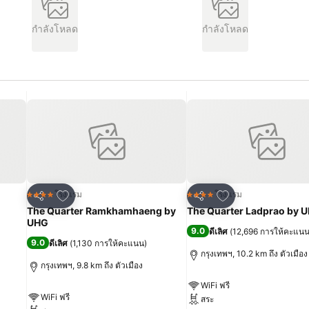
กำลังโหลด
กำลังโหลด
เพิ่มในรายการโปรด
เพิ่มในรายการโปร
โรงแรม
โรงแรม
4 ดาว
4 ดาว
แชร์
แชร์
The Quarter Ramkhamhaeng by
The Quarter Ladprao by 
UHG
9.0
ดีเลิศ
(
12,696 การให้คะแน
9.0
ดีเลิศ
(
1,130 การให้คะแนน
)
กรุงเทพฯ, 10.2 km ถึง ตัวเมือง
กรุงเทพฯ, 9.8 km ถึง ตัวเมือง
WiFi ฟรี
WiFi ฟรี
สระ