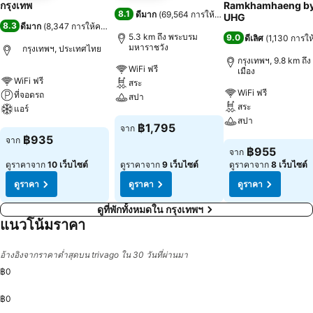
กรุงเทพ
Ramkhamhaeng b
8.1
ดีมาก
(
69,564 การให้คะแนน
)
UHG
8.3
ดีมาก
(
8,347 การให้คะแนน
)
5.3 km ถึง พระบรม
9.0
ดีเลิศ
(
1,130 การใ
มหาราชวัง
กรุงเทพฯ, ประเทศไทย
กรุงเทพฯ, 9.8 km ถึง 
WiFi ฟรี
เมือง
WiFi ฟรี
สระ
WiFi ฟรี
ที่จอดรถ
สปา
สระ
แอร์
สปา
ดูราคา
฿1,795
จาก
ดูราคา
฿935
จาก
ดูราคา
฿955
จาก
ดูราคาจาก
10 เว็บไซต์
ดูราคาจาก
9 เว็บไซต์
ดูราคาจาก
8 เว็บไซต์
ดูราคา
ดูราคา
ดูราคา
ดูที่พักทั้งหมดใน กรุงเทพฯ
แนวโน้มราคา
อ้างอิงจากราคาต่ำสุดบน trivago ใน 30 วันที่ผ่านมา
฿0
฿0