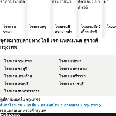
โรงแรม
โรงแรมหรู
โรงแรมมี
โรงแรมสัตว์
โรงแ
ราคา
สระว่ายน้ำ
เลี้ยงเข้าพัก
ประหยัด
ได้
จุดหมายปลายทางใกล้ เรด แพลนเนต สุรวงศ์
กรุงเทพ
โรงแรม กรุงเทพฯ
โรงแรม พัทยา
โรงแรม ชลบุรี
โรงแรม นครนายก
โรงแรม เกาะล้าน
โรงแรม ศรีราชา
โรงแรม สระบุรี
โรงแรม ราชบุรี
โรงแรม สมุทรปราการ
ดูที่พักทั้งหมดใน กรุงเทพฯ
ค้นหาโรงแรม
เอเชีย
ประเทศไทย
ภาคกลาง
กรุงเทพฯ
เรด แพลนเนต สุรวงศ์ กรุงเทพ