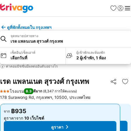
รายการโป
เข้าสู่ร
เมนู
ดูที่พักทั้งหมดใน กรุงเทพฯ
จุดหมายปลายทาง
เรด แพลนเนต สุรวงศ์ กรุงเทพ
เช็คอิน/เช็คเอาท์
ผู้เข้าพักและห้องพัก
เลือกวันที่
2 ผู้เข้าพัก, 1 ห้อง
ค่าคอมมิชชั่นมีผลต่ออันดับอย่างไร
เรด แพลนเนต สุรวงศ์ กรุงเทพ
แชร์
เพ
โรงแรม
8.3
ดีมาก
(
8,347 การให้คะแนน
)
3 ดาว
178 Surawong Rd, กรุงเทพฯ, 10500, ประเทศไทย
฿935
฿935
จาก
จาก
ดูราคาจาก
10 เว็บไซต์
ดูราคาจาก
10 เว็บไซต์
ดูราคา
ดูราคา