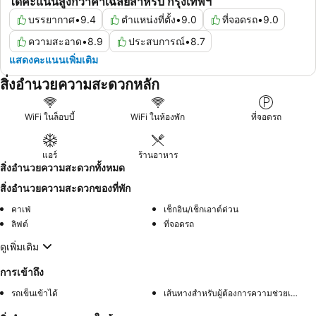
ได้คะแนนสูงกว่าค่าเฉลี่ยสำหรับ กรุงเทพฯ
บรรยากาศ
•
9.4
ตำแหน่งที่ตั้ง
•
9.0
ที่จอดรถ
•
9.0
ความสะอาด
•
8.9
ประสบการณ์
•
8.7
แสดงคะแนนเพิ่มเติม
สิ่งอำนวยความสะดวกหลัก
WiFi ในล็อบบี้
WiFi ในห้องพัก
ที่จอดรถ
แอร์
ร้านอาหาร
สิ่งอำนวยความสะดวกทั้งหมด
สิ่งอำนวยความสะดวกของที่พัก
คาเฟ่
เช็กอิน/เช็กเอาต์ด่วน
ลิฟต์
ที่จอดรถ
ดูเพิ่มเติม
การเข้าถึง
รถเข็นเข้าได้
เส้นทางสำหรับผู้ต้องการความช่วยเหลือพิเศษ