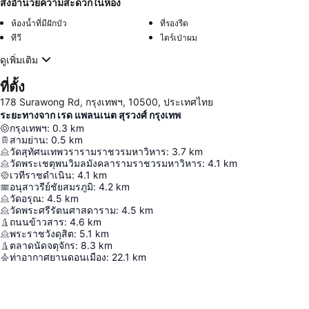
สิ่งอำนวยความสะดวกในห้อง
ห้องน้ำที่มีฝักบัว
ที่รองรีด
ทีวี
ไดร์เป่าผม
ดูเพิ่มเติม
ที่ตั้ง
178 Surawong Rd, กรุงเทพฯ, 10500, ประเทศไทย
ระยะทางจาก เรด แพลนเนต สุรวงศ์ กรุงเทพ
กรุงเทพฯ
:
0.3
km
สามย่าน
:
0.5
km
วัดสุทัศนเทพวรารามราชวรมหาวิหาร
:
3.7
km
วัดพระเชตุพนวิมลมังคลารามราชวรมหาวิหาร
:
4.1
km
เวทีราชดำเนิน
:
4.1
km
อนุสาวรีย์ชัยสมรภูมิ
:
4.2
km
วัดอรุณ
:
4.5
km
วัดพระศรีรัตนศาสดาราม
:
4.5
km
ถนนข้าวสาร
:
4.6
km
พระราชวังดุสิต
:
5.1
km
ตลาดนัดจตุจักร
:
8.3
km
ท่าอากาศยานดอนเมือง
:
22.1
km