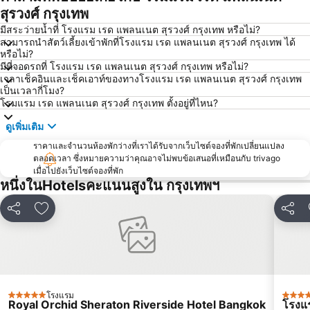
วัดอรุณ
บีทีเอส สยาม
สุรวงศ์ กรุงเทพ
สถานีรถไฟหัวลำโพง
บีทีเอส พร้อมพงษ์
มีสระว่ายน้ำที่ โรงแรม เรด แพลนเนต สุรวงศ์ กรุงเทพ หรือไม่?
สามารถนำสัตว์เลี้ยงเข้าพักที่โรงแรม เรด แพลนเนต สุรวงศ์ กรุงเทพ ได้
บีทีเอส หมอชิต
บีทีเอส อารีย์
หรือไม่?
มีที่จอดรถที่ โรงแรม เรด แพลนเนต สุรวงศ์ กรุงเทพ หรือไม่?
บีทีเอส พญาไท
เดอะมอลล์บางกะปิ
เวลาเช็คอินและเช็คเอาท์ของทางโรงแรม เรด แพลนเนต สุรวงศ์ กรุงเทพ
พระราชวังสวนดุสิต
ตลาดนัดสวนจตุจักร
เป็นเวลากี่โมง?
โรมแรม เรด แพลนเนต สุรวงศ์ กรุงเทพ ตั้งอยู่ที่ไหน?
Lumphini-Park
บีทีเอส ศาลาแดง
ดูเพิ่มเติม
เทอร์มินอล 21
เอ็มอาร์ที สีลม
ราคาและจำนวนห้องพักว่างที่เราได้รับจากเว็บไซต์จองที่พักเปลี่ยนแปลง
บีทีเอส อ่อนนุช
บีทีเอส ราชเทวี
ตลอดเวลา ซึ่งหมายความว่าคุณอาจไม่พบข้อเสนอที่เหมือนกับ trivago
บีทีเอส เพลินจิต
เซ็นทรัลเวิลด์
เมื่อไปยังเว็บไซต์จองที่พัก
หนึ่งในHotelsคะแนนสูงใน กรุงเทพฯ
สนามหลวง
MRT พระราม 9
วัดพระแก้ว
บีทีเอส เอกมัย
แชร์
เพิ่มในรายการโปรด
แชร์
บีทีเอส ชิดลม
เอ็มอาร์ที สามย่าน
สยามเซ็นเตอร์
บีทีเอส ทองหล่อ
เอ็มอาร์ที กระทรวงสาธารณสุข
บีทีเอส สะพานควาย
บีทีเอส สะพานตากสิน
ดรีมเวิลด์
โรงแรม
5 ดาว
5 ดาว
Royal Orchid Sheraton Riverside Hotel Bangkok
โรงแร
บีทีเอส อนุสาวรีย์ชัยสมรภูมิ
บีทีเอส พระโขนง