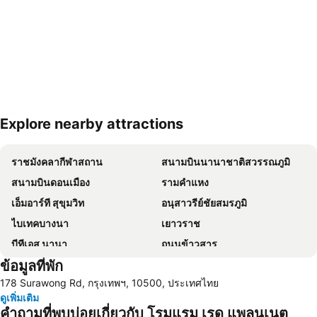
Explore nearby attractions
ขยายแผนที่
ราชมังคลากีฬาสถาน
สนามบินนานาชาติสวรรณภูมิ
สนามบินดอนเมือง
รามคำแหง
เอ็มอาร์ที สุขุมวิท
อนุสาวรีย์ชัยสมรภูมิ
ไบเทคบางนา
เยาวราช
บีทีเอส นานา
ถนนข้าวสาร
ข้อมูลที่พัก
Suphachalasai Stadium
บีทีเอส อโศก
178 Surawong Rd, กรุงเทพฯ, 10500, ประเทศไทย
ล่องเรือแม่น้ำเจ้าพระยา และวัดอรุณ
สยามพารากอน
ดูเพิ่มเติม
สยามสแควร์
มาบุญครอง
คำถามที่พบบ่อยเกี่ยวกับ โรมแรม เรด แพลนเนต