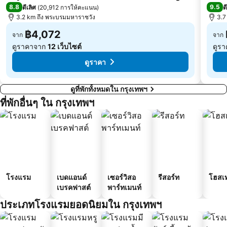
8.8
9.5
ดีเลิศ
(
20,912 การให้คะแนน
)
ด
บีทีเอส บางนา
เอ็มอาร์ที บางซื่อ
3.2 km ถึง พระบรมมหาราชวัง
3.7
฿4,072
จาก
จาก
ดูราคาจาก
12 เว็บไซต์
ดูร
ดูราคา
ดูที่พักทั้งหมดใน กรุงเทพฯ
ที่พักอื่นๆ ใน กรุงเทพฯ
โรงแรม
เบดแอนด์
เซอร์วิสอ
รีสอร์ท
โฮสเ
เบรคฟาสต์
พาร์ทเมนท์
ประเภทโรงแรมยอดนิยมใน กรุงเทพฯ