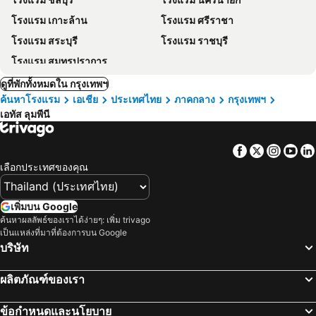
โรงแรม เกาะล้าน
โรงแรม ศรีราชา
โรงแรม สระบุรี
โรงแรม ราชบุรี
โรงแรม สมุทรปราการ
ดูที่พักทั้งหมดใน กรุงเทพฯ
ค้นหาโรงแรม
เอเชีย
ประเทศไทย
ภาคกลาง
กรุงเทพฯ
เอทัส ลุมพีนี
Facebook
Twitter
Insta
Yo
เลือกประเทศของคุณ
เพิ่มบน Google
ค้นหาผลลัพธ์ของเราได้ง่ายๆ: เพิ่ม trivago
เป็นแหล่งที่มาที่ต้องการบน Google
บริษัท
ผลิตภัณฑ์ของเรา
ข้อกำหนดและนโยบาย