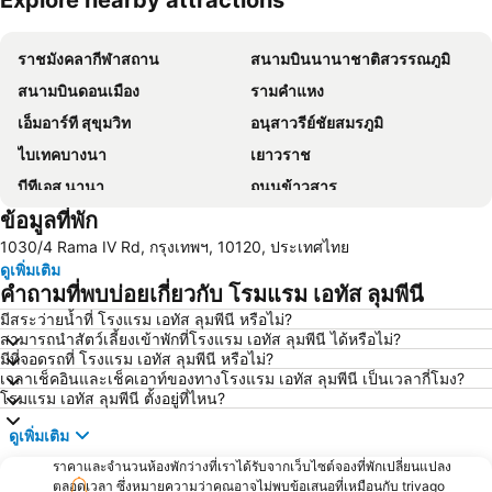
Explore nearby attractions
ขยายแผนที่
ราชมังคลากีฬาสถาน
สนามบินนานาชาติสวรรณภูมิ
สนามบินดอนเมือง
รามคำแหง
เอ็มอาร์ที สุขุมวิท
อนุสาวรีย์ชัยสมรภูมิ
ไบเทคบางนา
เยาวราช
บีทีเอส นานา
ถนนข้าวสาร
ข้อมูลที่พัก
Suphachalasai Stadium
บีทีเอส อโศก
1030/4 Rama IV Rd, กรุงเทพฯ, 10120, ประเทศไทย
ล่องเรือแม่น้ำเจ้าพระยา และวัดอรุณ
สยามพารากอน
ดูเพิ่มเติม
สยามสแควร์
มาบุญครอง
คำถามที่พบบ่อยเกี่ยวกับ โรมแรม เอทัส ลุมพีนี
วัดอรุณ
บีทีเอส สยาม
มีสระว่ายน้ำที่ โรงแรม เอทัส ลุมพีนี หรือไม่?
สามารถนำสัตว์เลี้ยงเข้าพักที่โรงแรม เอทัส ลุมพีนี ได้หรือไม่?
สถานีรถไฟหัวลำโพง
บีทีเอส พร้อมพงษ์
มีที่จอดรถที่ โรงแรม เอทัส ลุมพีนี หรือไม่?
บีทีเอส หมอชิต
บีทีเอส อารีย์
เวลาเช็คอินและเช็คเอาท์ของทางโรงแรม เอทัส ลุมพีนี เป็นเวลากี่โมง?
โรมแรม เอทัส ลุมพีนี ตั้งอยู่ที่ไหน?
บีทีเอส พญาไท
เดอะมอลล์บางกะปิ
ดูเพิ่มเติม
พระราชวังสวนดุสิต
ตลาดนัดสวนจตุจักร
ราคาและจำนวนห้องพักว่างที่เราได้รับจากเว็บไซต์จองที่พักเปลี่ยนแปลง
Lumphini-Park
บีทีเอส ศาลาแดง
ตลอดเวลา ซึ่งหมายความว่าคุณอาจไม่พบข้อเสนอที่เหมือนกับ trivago