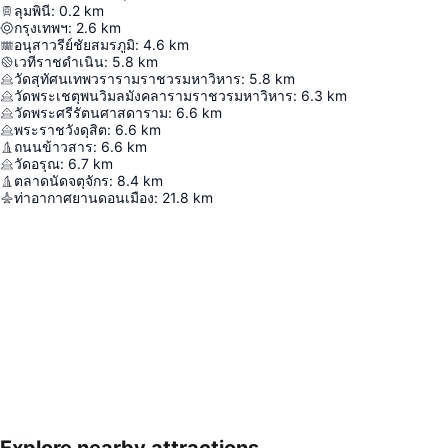
ลุมพินี
:
0.2
km
กรุงเทพฯ
:
2.6
km
อนุสาวรีย์ชัยสมรภูมิ
:
4.6
km
เวทีราชดำเนิน
:
5.8
km
วัดสุทัศนเทพวรารามราชวรมหาวิหาร
:
5.8
km
วัดพระเชตุพนวิมลมังคลารามราชวรมหาวิหาร
:
6.3
km
วัดพระศรีรัตนศาสดาราม
:
6.6
km
พระราชวังดุสิต
:
6.6
km
ถนนข้าวสาร
:
6.6
km
วัดอรุณ
:
6.7
km
ตลาดนัดจตุจักร
:
8.4
km
ท่าอากาศยานดอนเมือง
:
21.8
km