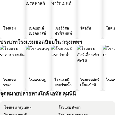
โรงแรม
เบดแอนด์
เซอร์วิสอ
รีสอร์ท
โฮสเ
เบรคฟาสต์
พาร์ทเมนท์
ประเภทโรงแรมยอดนิยมใน กรุงเทพฯ
โรงแรม
โรงแรมหรู
โรงแรมมี
โรงแรมสัตว์
โรงแ
ราคา
สระว่ายน้ำ
เลี้ยงเข้าพัก
ประหยัด
ได้
จุดหมายปลายทางใกล้ เอทัส ลุมพีนี
โรงแรม กรุงเทพฯ
โรงแรม พัทยา
โรงแรม ชลบุรี
โรงแรม นครนายก