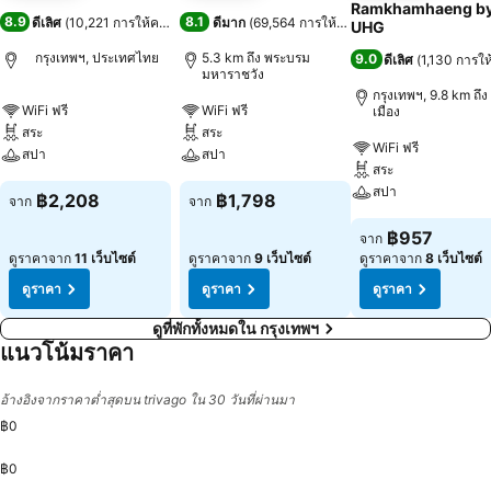
Ramkhamhaeng b
8.9
8.1
ดีเลิศ
(
10,221 การให้คะแนน
)
ดีมาก
(
69,564 การให้คะแนน
)
UHG
กรุงเทพฯ, ประเทศไทย
5.3 km ถึง พระบรม
9.0
ดีเลิศ
(
1,130 การใ
มหาราชวัง
กรุงเทพฯ, 9.8 km ถึง 
WiFi ฟรี
WiFi ฟรี
เมือง
สระ
สระ
WiFi ฟรี
สปา
สปา
สระ
สปา
฿2,208
฿1,798
จาก
จาก
฿957
จาก
ดูราคาจาก
11 เว็บไซต์
ดูราคาจาก
9 เว็บไซต์
ดูราคาจาก
8 เว็บไซต์
ดูราคา
ดูราคา
ดูราคา
ดูที่พักทั้งหมดใน กรุงเทพฯ
แนวโน้มราคา
อ้างอิงจากราคาต่ำสุดบน trivago ใน 30 วันที่ผ่านมา
฿0
฿0