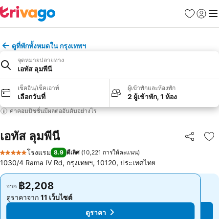
รายการโป
เข้าสู่ร
เมนู
ดูที่พักทั้งหมดใน กรุงเทพฯ
จุดหมายปลายทาง
เอทัส ลุมพีนี
เช็คอิน/เช็คเอาท์
ผู้เข้าพักและห้องพัก
เลือกวันที่
2 ผู้เข้าพัก, 1 ห้อง
ค่าคอมมิชชั่นมีผลต่ออันดับอย่างไร
เอทัส ลุมพีนี
แชร์
เพ
โรงแรม
8.9
ดีเลิศ
(
10,221 การให้คะแนน
)
5 ดาว
1030/4 Rama IV Rd, กรุงเทพฯ, 10120, ประเทศไทย
฿2,208
฿2,208
จาก
จาก
ดูราคาจาก
11 เว็บไซต์
ดูราคาจาก
11 เว็บไซต์
ดูราคา
ดูราคา