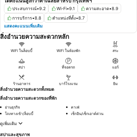
ได้คะแนนสูงกว่าค่าเฉลี่ยสำหรับ กรุงเทพฯ
ประสบการณ์
•
9.2
Wi-Fi
•
9.1
ความสะอาด
•
8.9
การบริการ
•
8.8
ตำแหน่งที่ตั้ง
•
8.7
แสดงคะแนนเพิ่มเติม
สิ่งอำนวยความสะดวกหลัก
WiFi ในล็อบบี้
WiFi ในห้องพัก
สระ
สปา
ที่จอดรถ
แอร์
ร้านอาหาร
บาร์โรงแรม
ยิม
สิ่งอำนวยความสะดวกทั้งหมด
สิ่งอำนวยความสะดวกของที่พัก
ย่านธุรกิจ
คาเฟ่
โถงทางเข้า/ล็อบบี้
เช็กอิน/เช็กเอาต์ด่วน
ดูเพิ่มเติม
สปาและสุขภาพ