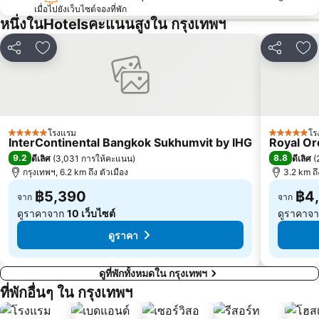
เทอร์มินอล 21
เอ็มอาร์ที สีลม
เมื่อไปยังเว็บไซต์จองที่พัก
หนึ่งในHotelsคะแนนสูงใน กรุงเทพฯ
บีทีเอส อ่อนนุช
บีทีเอส ราชเทวี
บีทีเอส เพลินจิต
เซ็นทรัลเวิลด์
แชร์
เพิ่มในรายการโปรด
แชร์
เพ
สนามหลวง
MRT พระราม 9
วัดพระแก้ว
บีทีเอส เอกมัย
บีทีเอส ชิดลม
เอ็มอาร์ที สามย่าน
สยามเซ็นเตอร์
บีทีเอส ทองหล่อ
โรงแรม
โร
5 ดาว
5 ดาว
InterContinental Bangkok Sukhumvit by IHG
Royal Or
เอ็มอาร์ที กระทรวงสาธารณสุข
บีทีเอส สะพานควาย
9.2
8.8
ดีเลิศ
(
3,031 การให้คะแนน
)
ดีเลิศ
(
กรุงเทพฯ, 6.2 km ถึง ตัวเมือง
3.2 km ถ
บีทีเอส สะพานตากสิน
ดรีมเวิลด์
บีทีเอส อนุสาวรีย์ชัยสมรภูมิ
฿5,390
บีทีเอส พระโขนง
฿4
จาก
จาก
ดูราคาจาก
10 เว็บไซต์
ดูราคาจ
บีทีเอส บางนา
เอ็มอาร์ที บางซื่อ
ดูราคา
ดูที่พักทั้งหมดใน กรุงเทพฯ
ที่พักอื่นๆ ใน กรุงเทพฯ