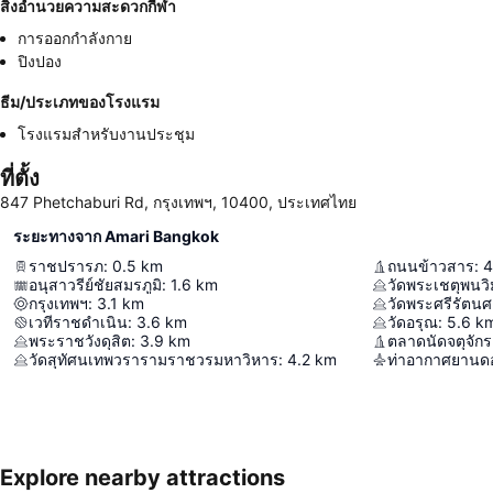
สิ่งอำนวยความสะดวกกีฬา
การออกกำลังกาย
ปิงปอง
ธีม/ประเภทของโรงแรม
โรงแรมสำหรับงานประชุม
ที่ตั้ง
847 Phetchaburi Rd, กรุงเทพฯ, 10400, ประเทศไทย
ระยะทางจาก Amari Bangkok
ราชปรารภ
:
0.5
km
ถนนข้าวสาร
:
4
อนุสาวรีย์ชัยสมรภูมิ
:
1.6
km
กรุงเทพฯ
:
3.1
km
วัดพระศรีรัตน
เวทีราชดำเนิน
:
3.6
km
วัดอรุณ
:
5.6
k
พระราชวังดุสิต
:
3.9
km
ตลาดนัดจตุจักร
วัดสุทัศนเทพวรารามราชวรมหาวิหาร
:
4.2
km
ท่าอากาศยานดอ
Explore nearby attractions