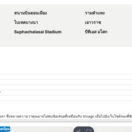
ขยายแผนที่
สนามบินดอนเมือง
รามคำแหง
ไบเทคบางนา
เยาวราช
Suphachalasai Stadium
บีทีเอส อโศก
?
า ซึ่งหมายความว่าคุณอาจไม่พบข้อเสนอที่เหมือนกับ trivago เมื่อไปยังเว็บไซต์จองที่พั
อดนิยม
พิ่มในรายการโปรด
เพิ่มในรายการโปรด