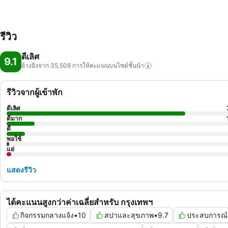
รีวิว
ดีเลิศ
9.1
อ้างอิงจาก 35,508
การให้คะแนนบนไซต์ชั้นนำ
รีวิวจากผู้เข้าพัก
ดีเลิศ
ดีมาก
ดี
พอใช้
แย่
แสดงรีวิว
ได้คะแนนสูงกว่าค่าเฉลี่ยสำหรับ กรุงเทพฯ
กิจกรรมกลางแจ้ง
•
10
สปาและสุขภาพ
•
9.7
ประสบการณ์