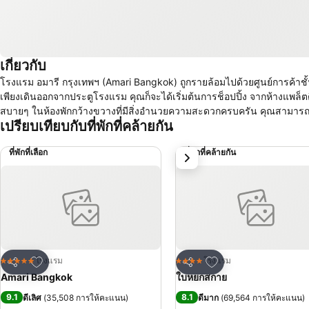
เกี่ยวกับ
โรงแรม อมารี กรุงเทพฯ (Amari Bangkok) ถูกรายล้อมไปด้วยศูนย์การค้าชั
เพียงเดินออกจากประตูโรงแรม คุณก็จะได้เริ่มต้นการช็อปปิ้ง จากห้างแพล็
สบายๆ ในห้องพักกว้างขวางที่มีสิ่งอำนวยความสะดวกครบครัน คุณสามารถ
เปรียบเทียบกับที่พักที่คล้ายกัน
ที่พักที่เลือก
ที่พักที่คล้ายกัน
ถัดไป
เพิ่มในรายการโปรด
เพิ่มในรายการโปรด
โรงแรม
โรงแรม
5 ดาว
4 ดาว
แชร์
แชร์
Amari Bangkok
ใบหยกสกาย
9.1
8.1
ดีเลิศ
(
35,508 การให้คะแนน
)
ดีมาก
(
69,564 การให้คะแนน
)