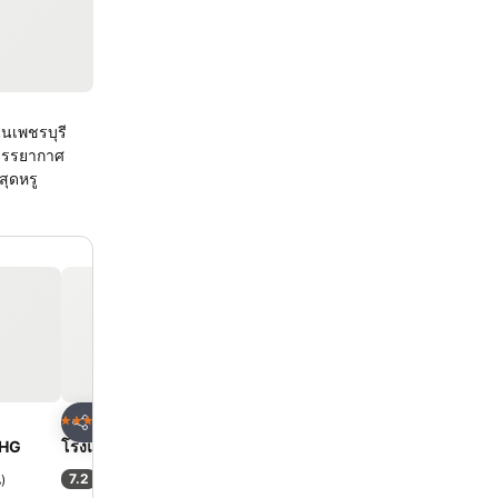
นนเพชรบุรี
นบรรยากาศ
ุดหรู
ด
เพิ่มในรายการโปรด
เพิ่มในรายการโ
โรงแรม
โรงแรม
4 ดาว
5 ดาว
แชร์
แชร์
UHG
โรงแรมเอเชีย กรุงเทพ
โรงแรมเซ็นทารา แกรนด์
เซ็นทรัลพลาซ่าลาดพร้าว 
7.2
น
)
(
32,898 การให้คะแนน
)
9.1