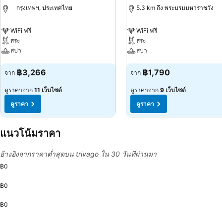
กรุงเทพฯ, ประเทศไทย
5.3 km ถึง พระบรมมหาราชวัง
WiFi ฟรี
WiFi ฟรี
สระ
สระ
สปา
สปา
ดูราคา
ดูราคา
฿3,266
฿1,790
จาก
จาก
ดูราคาจาก
11 เว็บไซต์
ดูราคาจาก
9 เว็บไซต์
ดูราคา
ดูราคา
แนวโน้มราคา
อ้างอิงจากราคาต่ำสุดบน trivago ใน 30 วันที่ผ่านมา
฿0
฿0
฿0