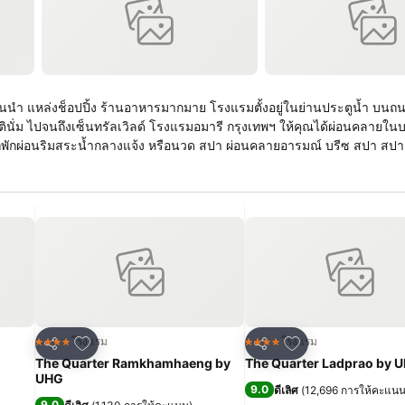
้นนำ แหล่งช็อปปิ้ง ร้านอาหารมากมาย โรงแรมตั้งอยู่ในย่านประตูน้ำ บนถ
ตตินั่ม ไปจนถึงเซ็นทรัลเวิลด์ โรงแรมอมารี กรุงเทพฯ ให้คุณได้ผ่อนคลายใ
พักผ่อนริมสระน้ำกลางแจ้ง หรือนวด สปา ผ่อนคลายอารมณ์ บรีซ สปา สปาส
เพิ่มในรายการโปรด
เพิ่มในรายการโปร
โรงแรม
โรงแรม
4 ดาว
4 ดาว
แชร์
แชร์
The Quarter Ramkhamhaeng by
The Quarter Ladprao by 
UHG
9.0
ดีเลิศ
(
12,696 การให้คะแน
9.0