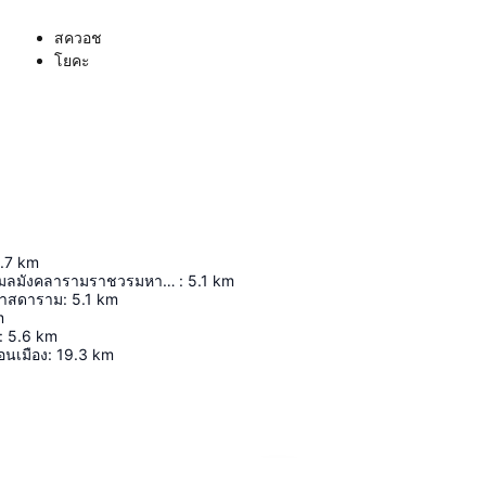
สควอช
โยคะ
.7
km
วัดพระเชตุพนวิมลมังคลารามราชวรมหาวิหาร
:
5.1
km
ศาสดาราม
:
5.1
km
m
:
5.6
km
นเมือง
:
19.3
km