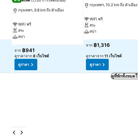
ดีเลิศ
(
1,130 การให้คะแนน
)
กรุงเทพฯ, 10.2 km ถึง ตัวเมือง
กรุงเทพฯ, 9.8 km ถึง ตัวเมือง
WiFi ฟรี
WiFi ฟรี
สระ
สระ
สปา
สปา
ดูราคา
฿1,316
จาก
ดูราคา
฿941
จาก
ดูราคาจาก
8 เว็บไซต์
ดูราคาจาก
11 เว็บไซต์
ดูราคา
ดูราคา
ดูที่พักทั้งหม