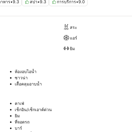
อาหาร
•
9.3
สปา
•
9.3
การบริการ
•
9.0
สระ
แอร์
ยิม
ห้องอบไอน้ำ
ซาวน่า
เสื้อคลุมอาบน้ำ
คาเฟ่
เช็กอิน/เช็กเอาต์ด่วน
ยิม
ที่จอดรถ
บาร์