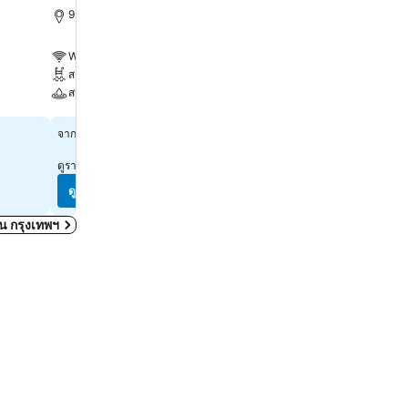
ดีเลิศ
(
26,151 การให้คะ
9.1 km ถึง พระบรมมหาราชวัง
10.7 km ถึง พระบรมมหารา
WiFi ฟรี
WiFi ฟรี
สระ
สระ
สปา
สปา
ดูราคา
฿1,322
จาก
ดูราคา
฿2,222
จาก
ดูราคาจาก
10 เว็บไซต์
ดูราคาจาก
10 เว็บไซต์
ดูราคา
ดูราคา
ดใน กรุงเทพฯ