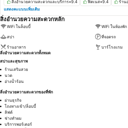
สิ่งอำนวยความสะดวกและบริการ
•
9.4
ฟิตเนส
•
9.4
ร้าน
แสดงคะแนนเพิ่มเติม
สิ่งอำนวยความสะดวกหลัก
WiFi ในล็อบบี้
WiFi ในห้องพัก
สปา
ที่จอดรถ
ร้านอาหาร
บาร์โรงแรม
สิ่งอำนวยความสะดวกทั้งหมด
สปาและสุขภาพ
ร้านเสริมสวย
นวด
อ่างน้ำร้อน
สิ่งอำนวยความสะดวกของที่พัก
ย่านธุรกิจ
โถงทางเข้า/ล็อบบี้
ลิฟต์
ช่างทำผม
บริการพอร์เตอร์