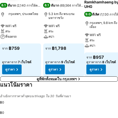
Ramkhamhaeng b
8.1
8.1
ดีมาก
(
2,140 การให้คะแนน
)
ดีมาก
(
69,564 การให้คะแนน
)
UHG
กรุงเทพฯ, ประเทศไทย
5.3 km ถึง พระบรม
9.0
ดีเลิศ
(
1,130 การใ
มหาราชวัง
กรุงเทพฯ, 9.8 km ถึง 
WiFi ฟรี
WiFi ฟรี
เมือง
สระ
สระ
WiFi ฟรี
ที่จอดรถ
สปา
สระ
สปา
ดูราคา
ดูราคา
฿759
฿1,798
จาก
จาก
ดูราคา
฿957
จาก
ดูราคาจาก
7 เว็บไซต์
ดูราคาจาก
9 เว็บไซต์
ดูราคาจาก
8 เว็บไซต์
ดูราคา
ดูราคา
ดูราคา
ดูที่พักทั้งหมดใน กรุงเทพฯ
แนวโน้มราคา
อ้างอิงจากราคาต่ำสุดบน trivago ใน 30 วันที่ผ่านมา
฿0
฿0