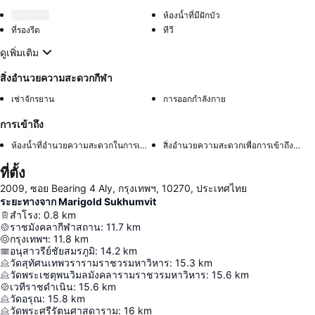
ห้องน้ำที่มีฝักบัว
ที่รองรีด
ทีวี
ดูเพิ่มเติม
สิ่งอำนวยความสะดวกกีฬา
เช่าจักรยาน
การออกกำลังกาย
การเข้าถึง
ห้องน้ำที่อำนวยความสะดวกในการเข้าถึง
สิ่งอำนวยความสะดวกเพื่อการเข้าถึงในห้องพัก
ที่ตั้ง
2009, ซอย Bearing 4 Aly, กรุงเทพฯ, 10270, ประเทศไทย
ระยะทางจาก Marigold Sukhumvit
สำโรง
:
0.8
km
ราชมังคลากีฬาสถาน
:
11.7
km
กรุงเทพฯ
:
11.8
km
อนุสาวรีย์ชัยสมรภูมิ
:
14.2
km
วัดสุทัศนเทพวรารามราชวรมหาวิหาร
:
15.3
km
วัดพระเชตุพนวิมลมังคลารามราชวรมหาวิหาร
:
15.6
km
เวทีราชดำเนิน
:
15.6
km
วัดอรุณ
:
15.8
km
วัดพระศรีรัตนศาสดาราม
:
16
km