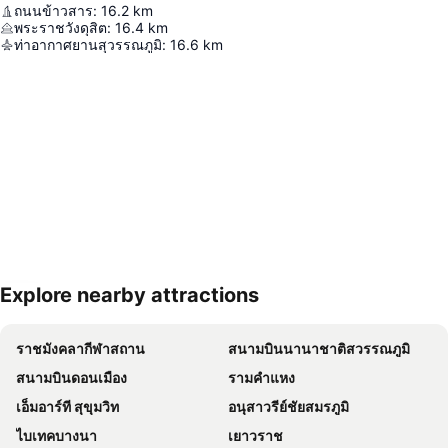
ถนนข้าวสาร
:
16.2
km
พระราชวังดุสิต
:
16.4
km
ท่าอากาศยานสุวรรณภูมิ
:
16.6
km
Explore nearby attractions
ขยายแผนที่
ราชมังคลากีฬาสถาน
สนามบินนานาชาติสวรรณภูมิ
สนามบินดอนเมือง
รามคำแหง
เอ็มอาร์ที สุขุมวิท
อนุสาวรีย์ชัยสมรภูมิ
ไบเทคบางนา
เยาวราช