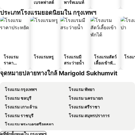
เบรคฟาสต์
พาร์ทเมนท์
ประเภทโรงแรมยอดนิยมใน กรุงเทพฯ
โรงแรม
โรงแรมหรู
โรงแรมมี
โรงแรมสัตว์
โรงแ
ราคา
สระว่ายน้ำ
เลี้ยงเข้าพัก
ประหยัด
ได้
จุดหมายปลายทางใกล้ Marigold Sukhumvit
โรงแรม กรุงเทพฯ
โรงแรม พัทยา
โรงแรม ชลบุรี
โรงแรม นครนายก
โรงแรม เกาะล้าน
โรงแรม ศรีราชา
โรงแรม ราชบุรี
โรงแรม สมุทรปราการ
โรงแรม พระนครศรีอยุธยา
ดูที่พักทั้งหมดใน กรุงเทพฯ