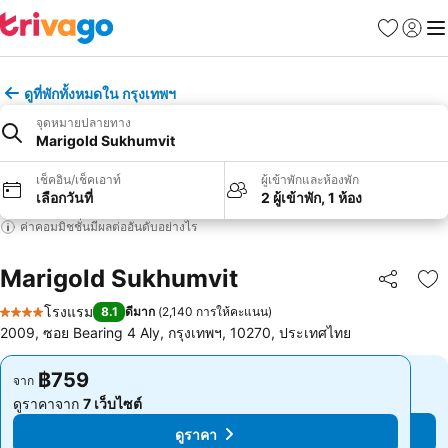
รายการโป
เข้าสู่ร
เมนู
ดูที่พักทั้งหมดใน กรุงเทพฯ
จุดหมายปลายทาง
Marigold Sukhumvit
เช็คอิน/เช็คเอาท์
ผู้เข้าพักและห้องพัก
เลือกวันที่
2 ผู้เข้าพัก, 1 ห้อง
ค่าคอมมิชชั่นมีผลต่ออันดับอย่างไร
Marigold Sukhumvit
แชร์
เพ
โรงแรม
8.1
ดีมาก
(
2,140 การให้คะแนน
)
4 ดาว
2009, ซอย Bearing 4 Aly, กรุงเทพฯ, 10270, ประเทศไทย
฿759
฿759
จาก
จาก
ดูราคาจาก
7 เว็บไซต์
ดูราคาจาก
7 เว็บไซต์
ดูราคา
ดูราคา