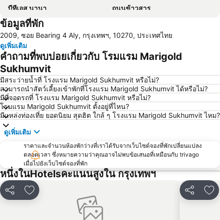
บีทีเอส นานา
ถนนข้าวสาร
ข้อมูลที่พัก
Suphachalasai Stadium
บีทีเอส อโศก
2009, ซอย Bearing 4 Aly, กรุงเทพฯ, 10270, ประเทศไทย
ล่องเรือแม่น้ำเจ้าพระยา และวัดอรุณ
สยามพารากอน
ดูเพิ่มเติม
สยามสแควร์
มาบุญครอง
คำถามที่พบบ่อยเกี่ยวกับ โรมแรม Marigold
วัดอรุณ
บีทีเอส สยาม
Sukhumvit
สถานีรถไฟหัวลำโพง
บีทีเอส พร้อมพงษ์
มีสระว่ายน้ำที่ โรงแรม Marigold Sukhumvit หรือไม่?
สามารถนำสัตว์เลี้ยงเข้าพักที่โรงแรม Marigold Sukhumvit ได้หรือไม่?
บีทีเอส หมอชิต
บีทีเอส อารีย์
มีที่จอดรถที่ โรงแรม Marigold Sukhumvit หรือไม่?
โรมแรม Marigold Sukhumvit ตั้งอยู่ที่ไหน?
บีทีเอส พญาไท
เดอะมอลล์บางกะปิ
มีแหล่งท่องเที่ย ยอดนิยม สุดฮิต ใกล้ ๆ โรงแรม Marigold Sukhumvit ไหม?
พระราชวังสวนดุสิต
ตลาดนัดสวนจตุจักร
ดูเพิ่มเติม
Lumphini-Park
บีทีเอส ศาลาแดง
ราคาและจำนวนห้องพักว่างที่เราได้รับจากเว็บไซต์จองที่พักเปลี่ยนแปลง
เทอร์มินอล 21
เอ็มอาร์ที สีลม
ตลอดเวลา ซึ่งหมายความว่าคุณอาจไม่พบข้อเสนอที่เหมือนกับ trivago
เมื่อไปยังเว็บไซต์จองที่พัก
บีทีเอส อ่อนนุช
บีทีเอส ราชเทวี
หนึ่งในHotelsคะแนนสูงใน กรุงเทพฯ
บีทีเอส เพลินจิต
เซ็นทรัลเวิลด์
สนามหลวง
MRT พระราม 9
แชร์
เพิ่มในรายการโปรด
แชร์
เพ
วัดพระแก้ว
บีทีเอส เอกมัย