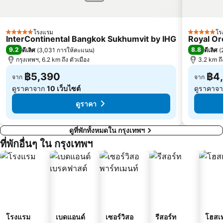
บีทีเอส ชิดลม
บีทีเอส ทองหล่อ
เอ็มอาร์ที สามย่าน
สยามเซ็นเตอร์
เอ็มอาร์ที กระทรวงสาธารณสุข
บีทีเอส สะพานควาย
โรงแรม
โร
5 ดาว
5 ดาว
InterContinental Bangkok Sukhumvit by IHG
Royal Or
บีทีเอส สะพานตากสิน
ดรีมเวิลด์
9.2
8.8
ดีเลิศ
(
3,031 การให้คะแนน
)
ดีเลิศ
(
บีทีเอส อนุสาวรีย์ชัยสมรภูมิ
บีทีเอส พระโขนง
กรุงเทพฯ, 6.2 km ถึง ตัวเมือง
3.2 km ถ
บีทีเอส บางนา
เอ็มอาร์ที บางซื่อ
฿5,390
฿4
จาก
จาก
ดูราคาจาก
10 เว็บไซต์
ดูราคาจ
ดูราคา
ดูที่พักทั้งหมดใน กรุงเทพฯ
ที่พักอื่นๆ ใน กรุงเทพฯ
โรงแรม
เบดแอนด์
เซอร์วิสอ
รีสอร์ท
โฮสเ