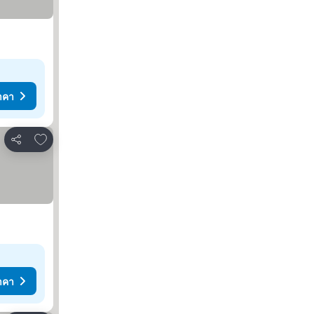
าคา
เพิ่มในรายการโปรด
แชร์
าคา