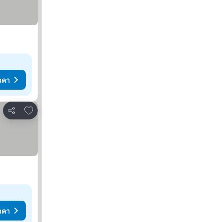
าคา
เพิ่มในรายการโปรด
แชร์
าคา