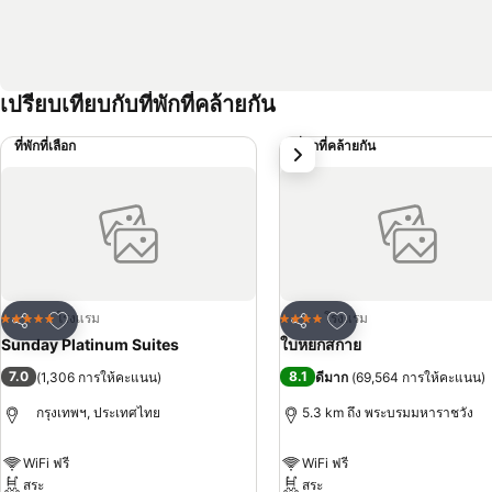
เปรียบเทียบกับที่พักที่คล้ายกัน
ที่พักที่เลือก
ที่พักที่คล้ายกัน
ถัดไป
เพิ่มในรายการโปรด
เพิ่มในรายการโปรด
โรงแรม
โรงแรม
5 ดาว
4 ดาว
แชร์
แชร์
Sunday Platinum Suites
ใบหยกสกาย
7.0
8.1
(
1,306 การให้คะแนน
)
ดีมาก
(
69,564 การให้คะแนน
)
กรุงเทพฯ, ประเทศไทย
5.3 km ถึง พระบรมมหาราชวัง
WiFi ฟรี
WiFi ฟรี
สระ
สระ