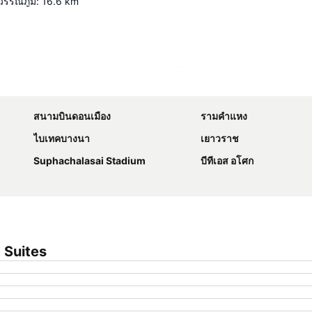
วรรณภูมิ
:
16.6
km
ขยายแผนที่
สนามบินดอนเมือง
รามคำแหง
ไบเทคบางนา
เยาวราช
Suphachalasai Stadium
บีทีเอส อโศก
 Suites