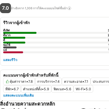
7.0
อ้างอิงจาก 1,306
การให้คะแนนบนไซต์ชั้นนำ
รีวิวจากผู้เข้าพัก
ดีเลิศ
ดีมาก
ดี
พอใช้
แย่
แสดงรีวิว
คะแนนจากผู้เข้าพักสำหรับที่พักนี้
คุ้มค่าราคา
•
7.8
การบริการ
•
7.4
ความสะอาด
•
7.1
ประสบการ
ที่พัก
•
6.7
ตำแหน่งที่ตั้ง
•
5.9
ฟิตเนส
•
5.6
Wi-Fi
•
5.0
แสดงคะแนนเพิ่มเติม
สิ่งอำนวยความสะดวกหลัก