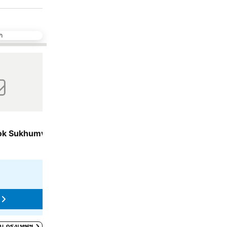
ก
เพิ่มในรายการโปรด
แชร์
โรงแรม
3 ดาว
ok Sukhumvit by IHG
เดอะ แบงค็อก แอร์พอร์ต ลิงค์ สวีท
7.6
ดี
(
1,158 การให้คะแนน
)
5.8 km ถึง พระบรมมหาราชวัง
฿569
จาก
ดูราคาจาก
4 เว็บไซต์
ดูราคา
ดใน กรุงเทพฯ