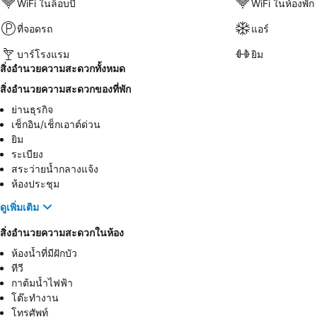
WiFi ในล็อบบี้
WiFi ในห้องพัก
ที่จอดรถ
แอร์
บาร์โรงแรม
ยิม
สิ่งอำนวยความสะดวกทั้งหมด
สิ่งอำนวยความสะดวกของที่พัก
ย่านธุรกิจ
เช็กอิน/เช็กเอาต์ด่วน
ยิม
ระเบียง
สระว่ายน้ำกลางแจ้ง
ห้องประชุม
ดูเพิ่มเติม
สิ่งอำนวยความสะดวกในห้อง
ห้องน้ำที่มีฝักบัว
ทีวี
กาต้มน้ำไฟฟ้า
โต๊ะทำงาน
โทรศัพท์