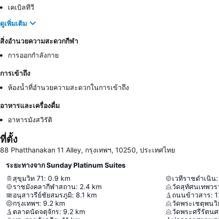
เคเบิลทีวี
ดูเพิ่มเติม
สิ่งอำนวยความสะดวกกีฬา
การออกกำลังกาย
การเข้าถึง
ห้องน้ำที่อำนวยความสะดวกในการเข้าถึง
อาหารและเครื่องดื่ม
อาหารมังสวิรัติ
ที่ตั้ง
88 Phatthanakan 11 Alley, กรุงเทพฯ, 10250, ประเทศไทย
ระยะทางจาก Sunday Platinum Suites
สุขุมวิท 71
:
0.9
km
เวทีราชดำเนิน
:
ราชมังคลากีฬาสถาน
:
2.4
km
วัดสุทัศนเทพว
อนุสาวรีย์ชัยสมรภูมิ
:
8.1
km
ถนนข้าวสาร
:
1
กรุงเทพฯ
:
9.2
km
ตลาดนัดจตุจักร
:
9.2
km
วัดพระศรีรัตน