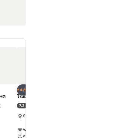
ด
เพิ่มในรายการโปรด
เพิ่มในรายการโ
โรงแรม
โรงแรม
4 ดาว
5 ดาว
แชร์
แชร์
UHG
โรงแรมเอเชีย กรุงเทพ
โรงแรมเซ็นทารา แกรนด์
เซ็นทรัลพลาซ่าลาดพร้าว 
7.2
น
)
(
32,898 การให้คะแนน
)
9.1
ดีเลิศ
(
26,151 การให้คะ
9.1 km ถึง พระบรมมหาราชวัง
10.7 km ถึง พระบรมมหารา
WiFi ฟรี
WiFi ฟรี
สระ