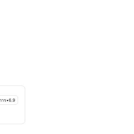
การ
•
6.9