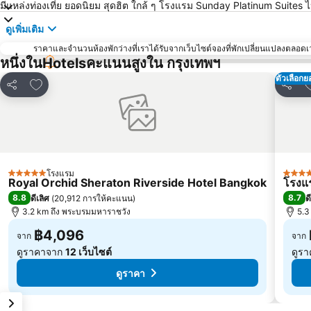
มีแหล่งท่องเที่ย ยอดนิยม สุดฮิต ใกล้ ๆ โรงแรม Sunday Platinum Suites 
ดูเพิ่มเติม
ราคาและจำนวนห้องพักว่างที่เราได้รับจากเว็บไซต์จองที่พักเปลี่ยนแปลงตลอดเวล
หนึ่งในHotelsคะแนนสูงใน กรุงเทพฯ
ตัวเลือกย
เพิ่มในรายการโปรด
เ
แชร์
แชร์
โรงแรม
5 ดาว
5 ดาว
Royal Orchid Sheraton Riverside Hotel Bangkok
โรงแร
8.8
8.7
ดีเลิศ
(
20,912 การให้คะแนน
)
ด
3.2 km ถึง พระบรมมหาราชวัง
5.3
฿4,096
จาก
จาก
ดูราคาจาก
12 เว็บไซต์
ดูร
ดูราคา