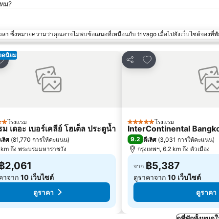
ไหม?
า ซึ่งหมายความว่าคุณอาจไม่พบข้อเสนอที่เหมือนกับ trivago เมื่อไปยังเว็บไซต์จองที่พั
อดนิยม
พิ่มในรายการโปรด
เพิ่มในรายการโปรด
แชร์
โรงแรม
โรงแรม
5 ดาว
ม เดอะ เบอร์เคลีย์ โฮเต็ล ประตูน้ำ
InterContinental Bangk
9.2
ีเลิศ
(
81,770 การให้คะแนน
)
ดีเลิศ
(
3,031 การให้คะแนน
)
 km ถึง พระบรมมหาราชวัง
กรุงเทพฯ, 6.2 km ถึง ตัวเมือง
฿2,061
฿5,387
จาก
าคาจาก
10 เว็บไซต์
ดูราคาจาก
10 เว็บไซต์
ดูราคา
ดูราคา
ดูที่พักทั้งหม