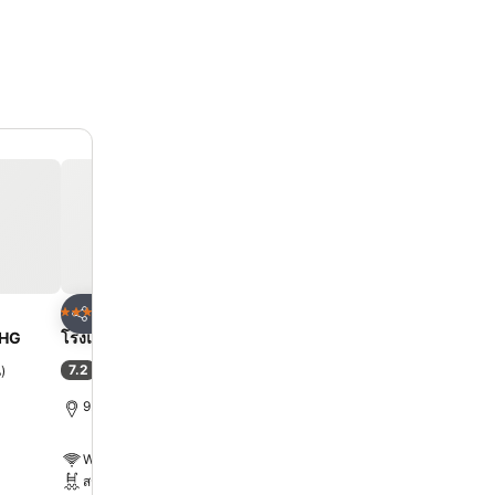
ด
เพิ่มในรายการโปรด
เพิ่มในรายการโ
โรงแรม
โรงแรม
4 ดาว
5 ดาว
แชร์
แชร์
UHG
โรงแรมเอเชีย กรุงเทพ
โรงแรมเซ็นทารา แกรนด์
เซ็นทรัลพลาซ่าลาดพร้าว 
7.2
น
)
(
32,898 การให้คะแนน
)
9.1
ดีเลิศ
(
26,151 การให้คะ
9.1 km ถึง พระบรมมหาราชวัง
10.7 km ถึง พระบรมมหารา
WiFi ฟรี
WiFi ฟรี
สระ