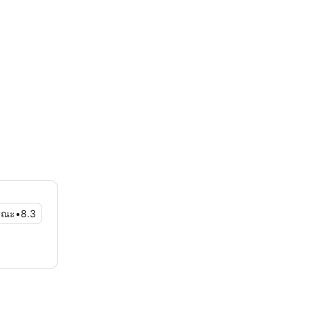
รณะ
•
8.3