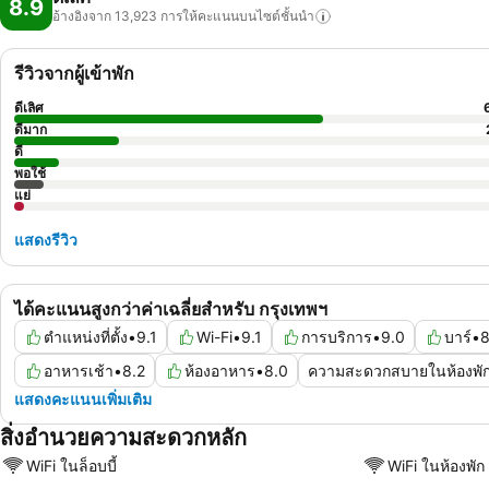
8.9
อ้างอิงจาก 13,923
การให้คะแนนบนไซต์ชั้นนำ
รีวิวจากผู้เข้าพัก
ดีเลิศ
ดีมาก
ดี
พอใช้
แย่
แสดงรีวิว
ได้คะแนนสูงกว่าค่าเฉลี่ยสำหรับ กรุงเทพฯ
ตำแหน่งที่ตั้ง
•
9.1
Wi-Fi
•
9.1
การบริการ
•
9.0
บาร์
•
8
อาหารเช้า
•
8.2
ห้องอาหาร
•
8.0
ความสะดวกสบายในห้องพั
แสดงคะแนนเพิ่มเติม
สิ่งอำนวยความสะดวกหลัก
WiFi ในล็อบบี้
WiFi ในห้องพัก