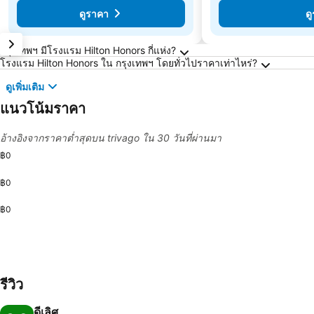
ดูราคา
ด
คำถามที่พบบ่อยเกี่ยวกับ กรุงเทพฯ
กรุงเทพฯ มีโรงแรม Hilton Honors กี่แห่ง?
โรงแรม Hilton Honors ใน กรุงเทพฯ โดยทั่วไปราคาเท่าไหร่?
ดูเพิ่มเติม
แนวโน้มราคา
อ้างอิงจากราคาต่ำสุดบน trivago ใน 30 วันที่ผ่านมา
฿0
฿0
฿0
รีวิว
ดีเลิศ