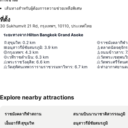
เส้นทางสำหรับผู้ต้องการความช่วยเหลือพิเศษ
ที่ตั้ง
30 Sukhumvit 21 Rd, กรุงเทพฯ, 10110, ประเทศไทย
ระยะทางจาก Hilton Bangkok Grand Asoke
สุขุมวิท
:
0.2
km
ราชมังคลากีฬ
อนุสาวรีย์ชัยสมรภูมิ
:
3.9
km
ตลาดนัดจตุจักร
กรุงเทพฯ
:
4.3
km
ถนนข้าวสาร
:
7
เวทีราชดำเนิน
:
6.3
km
พระราชวังดุสิต
:
6.6
km
วัดพระศรีรัตน
วัดสุทัศนเทพวรารามราชวรมหาวิหาร
:
6.7
km
ท่าอากาศยานดอ
Explore nearby attractions
ราชมังคลากีฬาสถาน
สนามบินนานาชาติสวรรณภูมิ
เอ็มอาร์ที สุขุมวิท
อนุสาวรีย์ชัยสมรภูมิ