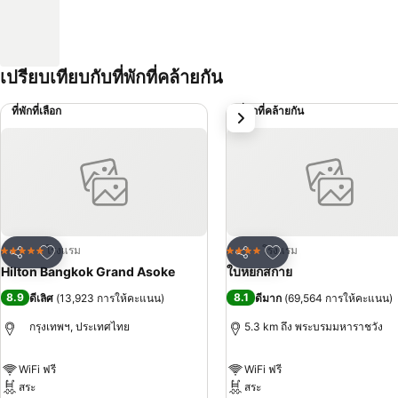
เปรียบเทียบกับที่พักที่คล้ายกัน
ที่พักที่เลือก
ที่พักที่คล้ายกัน
ถัดไป
เพิ่มในรายการโปรด
เพิ่มในรายการโปรด
โรงแรม
โรงแรม
5 ดาว
4 ดาว
แชร์
แชร์
Hilton Bangkok Grand Asoke
ใบหยกสกาย
8.9
8.1
ดีเลิศ
(
13,923 การให้คะแนน
)
ดีมาก
(
69,564 การให้คะแนน
)
กรุงเทพฯ, ประเทศไทย
5.3 km ถึง พระบรมมหาราชวัง
WiFi ฟรี
WiFi ฟรี
สระ
สระ