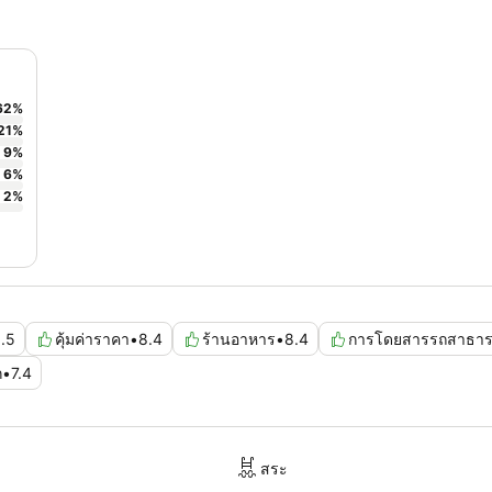
62
%
21
%
9
%
6
%
2
%
.5
คุ้มค่าราคา
•
8.4
ร้านอาหาร
•
8.4
การโดยสารรถสาธา
ก
•
7.4
สระ