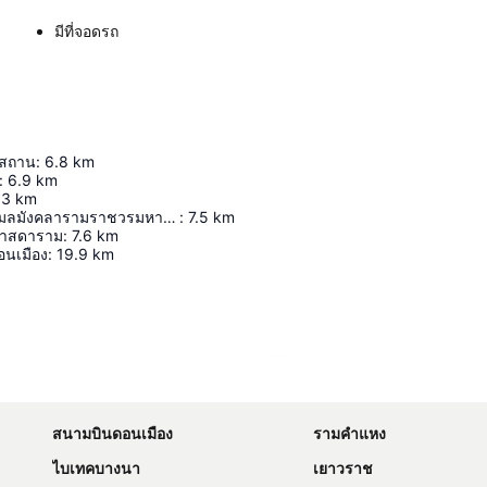
มีที่จอดรถ
าสถาน
:
6.8
km
:
6.9
km
.3
km
วัดพระเชตุพนวิมลมังคลารามราชวรมหาวิหาร
:
7.5
km
ศาสดาราม
:
7.6
km
นเมือง
:
19.9
km
ขยายแผนที่
สนามบินดอนเมือง
รามคำแหง
ไบเทคบางนา
เยาวราช