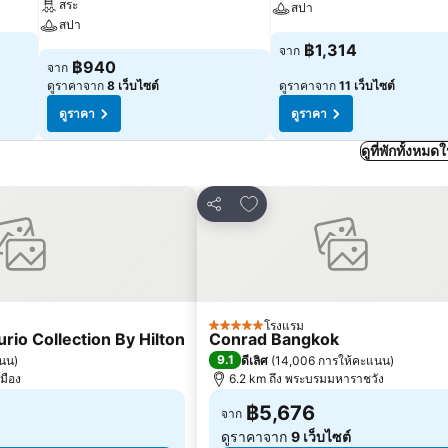
สระ
สปา
สปา
฿1,314
จาก
฿940
จาก
ดูราคาจาก
8 เว็บไซต์
ดูราคาจาก
11 เว็บไซต์
ดูราคา
ดูราคา
ดูที่พักทั้งหม
ปรด
เพิ่มในรายการโปรด
แชร์
โรงแรม
5 ดาว
io Collection By Hilton
Conrad Bangkok
9.1
แนน
)
ดีเลิศ
(
14,006 การให้คะแนน
)
เมือง
6.2 km ถึง พระบรมมหาราชวัง
฿5,676
จาก
ดูราคาจาก
9 เว็บไซต์