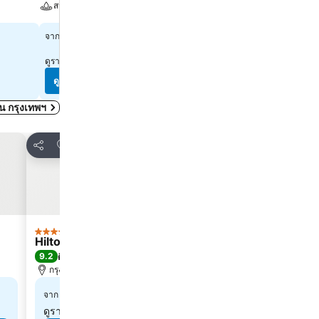
สระ
สปา
สปา
฿1,321
จาก
฿2,220
จาก
ดูราคาจาก
10 เว็บไซต์
ดูราคาจาก
10 เว็บไซต์
ดูราคา
ดูราคา
ดใน กรุงเทพฯ
เพิ่มในรายการโปรด
เพิ่มใน
แชร์
แชร์
โรงแรม
โรงแร
4 ดาว
5 ดาว
Hilton Garden Inn Bangkok Riverside
Waldorf As
9.2
9.3
ดีเลิศ
(
1,567 การให้คะแนน
)
ดีเลิศ
(
4,4
กรุงเทพฯ, 1.7 km ถึง ตัวเมือง
กรุงเทพฯ, 2.4
฿3,078
฿8,7
จาก
จาก
ดูราคาจาก
8 เว็บไซต์
ดูราคาจาก
9