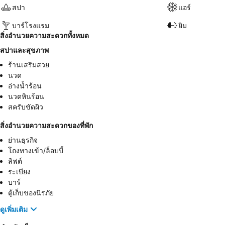
สปา
แอร์
บาร์โรงแรม
ยิม
สิ่งอำนวยความสะดวกทั้งหมด
สปาและสุขภาพ
ร้านเสริมสวย
นวด
อ่างน้ำร้อน
นวดหินร้อน
สครับขัดผิว
สิ่งอำนวยความสะดวกของที่พัก
ย่านธุรกิจ
โถงทางเข้า/ล็อบบี้
ลิฟต์
ระเบียง
บาร์
ตู้เก็บของนิรภัย
ดูเพิ่มเติม