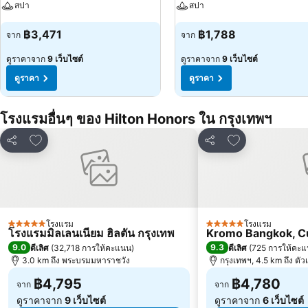
สปา
สปา
฿3,471
฿1,788
จาก
จาก
ดูราคาจาก
9 เว็บไซต์
ดูราคาจาก
9 เว็บไซต์
ดูราคา
ดูราคา
โรงแรมอื่นๆ ของ Hilton Honors ใน กรุงเทพฯ
เพิ่มในรายการโปรด
เพิ่มในรายการโ
แชร์
แชร์
โรงแรม
โรงแรม
5 ดาว
5 ดาว
โรงแรมมิลเลนเนียม ฮิลตัน กรุงเทพ
Kromo Bangkok, Cur
9.0
9.3
ดีเลิศ
(
32,718 การให้คะแนน
)
ดีเลิศ
(
725 การให้คะ
3.0 km ถึง พระบรมมหาราชวัง
กรุงเทพฯ, 4.5 km ถึง ตัว
฿4,795
฿4,780
จาก
จาก
ดูราคาจาก
9 เว็บไซต์
ดูราคาจาก
6 เว็บไซต์