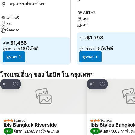
กรุงเทพฯ, ประเทศไทย
WiFi ฟรี
WiFi ฟรี
สระ
สระ
สปา
ที่จอดรถ
฿1,798
จาก
฿1,456
จาก
ดูราคาจาก
10 เว็บไซต์
ดูราคาจาก
9 เว็บไซต์
ดูราคา
ดูราคา
โรงแรมอื่นๆ ของ ไอบิส ใน กรุงเทพฯ
เพิ่มในรายการโปรด
เพิ่มในรายการโ
แชร์
แชร์
โรงแรม
โรงแรม
3 ดาว
3 ดาว
Ibis Bangkok Riverside
Ibis Styles Bangko
8.3
9.1
ดีมาก
(
21,585 การให้คะแนน
)
ดีเลิศ
(
7,663 การให้ค