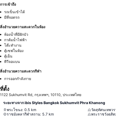
การเข้าถึง
รถเข็นเข้าได้
มีที่จอดรถ
สิ่งอำนวยความสะดวกในห้อง
ห้องน้ำที่มีฝักบัว
กาต้มน้ำไฟฟ้า
โต๊ะทำงาน
ตู้เซฟในห้อง
ตู้เย็น
ทีวีจอแบน
สิ่งอำนวยความสะดวกกีฬา
การออกกำลังกาย
ที่ตั้ง
1122 Sukhumvit Rd, กรุงเทพฯ, 10110, ประเทศไทย
ระยะทางจาก ibis Styles Bangkok Sukhumvit Phra Khanong
พระโขนง
:
0.5
km
วัดสุทัศนเทพว
ราชมังคลากีฬาสถาน
:
5.7
km
พระราชวังดุสิต