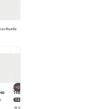
นและทันสมัย
ด
เพิ่มในรายการโปรด
เพิ่มในรายการโ
โรงแรม
โรงแรม
4 ดาว
5 ดาว
แชร์
แชร์
UHG
โรงแรมเอเชีย กรุงเทพ
โรงแรมเซ็นทารา แกรนด์
เซ็นทรัลพลาซ่าลาดพร้าว 
7.2
น
)
(
32,898 การให้คะแนน
)
9.1
ดีเลิศ
(
26,151 การให้คะ
9.1 km ถึง พระบรมมหาราชวัง