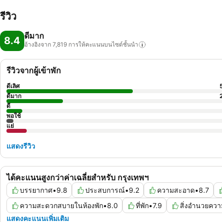
รีวิว
ดีมาก
8.4
อ้างอิงจาก 7,819
การให้คะแนนบนไซต์ชั้นนำ
รีวิวจากผู้เข้าพัก
ดีเลิศ
ดีมาก
ดี
พอใช้
แย่
แสดงรีวิว
ได้คะแนนสูงกว่าค่าเฉลี่ยสำหรับ กรุงเทพฯ
บรรยากาศ
•
9.8
ประสบการณ์
•
9.2
ความสะอาด
•
8.7
ความสะดวกสบายในห้องพัก
•
8.0
ที่พัก
•
7.9
สิ่งอำนวยคว
แสดงคะแนนเพิ่มเติม