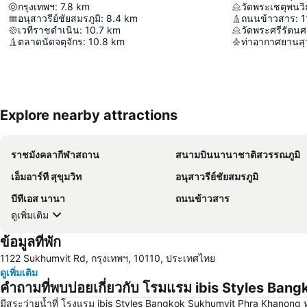
กรุงเทพฯ
:
7.8
km
อนุสาวรีย์ชัยสมรภูมิ
:
8.4
km
ถนนข้าวสาร
:
1
เวทีราชดำเนิน
:
10.7
km
วัดพระศรีรัตน
ตลาดนัดจตุจักร
:
10.8
km
ท่าอากาศยานสุ
Explore nearby attractions
ราชมังคลากีฬาสถาน
สนามบินนานาชาติสวรรณภูมิ
เอ็มอาร์ที สุขุมวิท
อนุสาวรีย์ชัยสมรภูมิ
บีทีเอส นานา
ถนนข้าวสาร
ดูเพิ่มเติม
ข้อมูลที่พัก
1122 Sukhumvit Rd, กรุงเทพฯ, 10110, ประเทศไทย
ดูเพิ่มเติม
คำถามที่พบบ่อยเกี่ยวกับ โรมแรม ibis Styles B
มีสระว่ายน้ำที่ โรงแรม ibis Styles Bangkok Sukhumvit Phra Khanong ห