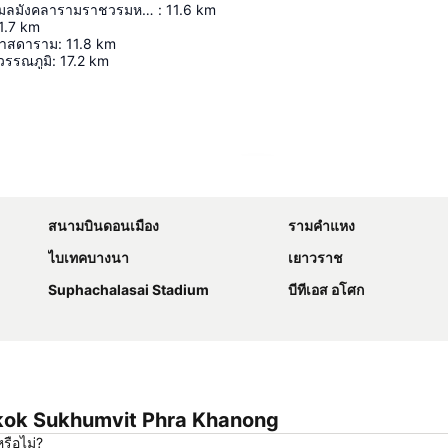
วัดพระเชตุพนวิมลมังคลารามราชวรมหาวิหาร
:
11.6
km
1.7
km
ศาสดาราม
:
11.8
km
วรรณภูมิ
:
17.2
km
ขยายแผนที่
สนามบินดอนเมือง
รามคำแหง
ไบเทคบางนา
เยาวราช
Suphachalasai Stadium
บีทีเอส อโศก
angkok Sukhumvit Phra Khanong
รือไม่?