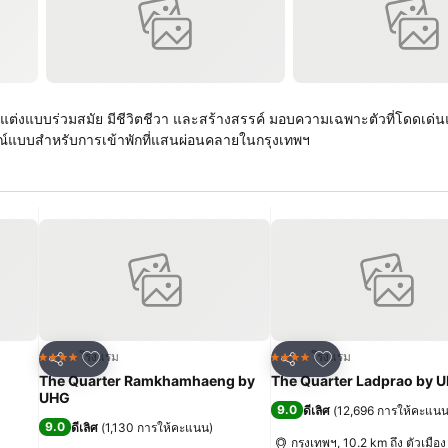
กแต่งแบบร่วมสมัย มีชีวิตชีวา และสร้างสรรค์ มอบความเฉพาะตัวที่โดดเด่
มบูรณ์แบบสำหรับการเข้าพักที่แสนผ่อนคลายในกรุงเทพฯ
เพิ่มในรายการโปรด
เพิ่มในรายการโปร
โรงแรม
โรงแรม
4 ดาว
4 ดาว
แชร์
แชร์
The Quarter Ramkhamhaeng by
The Quarter Ladprao by 
UHG
9.0
ดีเลิศ
(
12,696 การให้คะแน
9.0
ดีเลิศ
(
1,130 การให้คะแนน
)
กรุงเทพฯ, 10.2 km ถึง ตัวเมือง