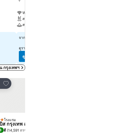
10.7 km ถึง พระบรมมหารา
WiFi ฟรี
WiFi ฟรี
สระ
สระ
สปา
สปา
฿1,338
จาก
฿2,223
จาก
ดูราคาจาก
10 เว็บไซต์
ดูราคาจาก
10 เว็บไซต์
ดูราคา
ดูราคา
ดใน กรุงเทพฯ
เพิ่มในรายการโปรด
เพิ่มในรายการโปรด
์
แชร์
โรงแรม
โรงแรม
ดาว
3 ดาว
บิส กรุงเทพ สุขุมวิท 4
ไอบิส กรุงเทพ สยาม
8
8.5
ดี
(
14,591 การให้คะแนน
)
ดีเลิศ
(
20,504 การให้คะแน