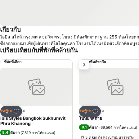
เกี่ยวกับ
ไอบิส สไตล์ กรุงเทพ สุขุมวิท พระโขนง มีห้องพักมาตรฐาน 255 ห้องโดยต
ซึ่งออกแบบมาเพื่อผู้เดินทางที่ใส่ใจคุณค่า โรงแรมได้เนรมิตตัวเลือกที่ส
เปรียบเทียบกับที่พักที่คล้ายกัน
ที่พักที่เลือก
ที่พักที่คล้ายกัน
ถัดไป
เพิ่มในรายการโปรด
เพิ่มในรายการโปรด
โรงแรม
โรงแรม
4 ดาว
4 ดาว
แชร์
แชร์
ibis Styles Bangkok Sukhumvit
ใบหยกสกาย
Phra Khanong
8.1
ดีมาก
(
69,564 การให้คะแนน
)
8.4
ดีมาก
(
7,819 การให้คะแนน
)
5.3 km ถึง พระบรมมหาราชวัง