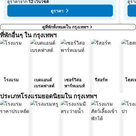
ดูราคาจาก
12 เว็บไซต์
ดูร
บีทีเอส บางนา
เอ็มอาร์ที บางซื่อ
จาก
จาก
ดูราคา
฿4,056
฿2
ดูที่พักทั้งหมดใน กรุงเทพฯ
ที่พักอื่นๆ ใน กรุงเทพฯ
โรงแรม
เบดแอนด์
เซอร์วิสอ
รีสอร์ท
โฮสเ
เบรคฟาสต์
พาร์ทเมนท์
ประเภทโรงแรมยอดนิยมใน กรุงเทพฯ