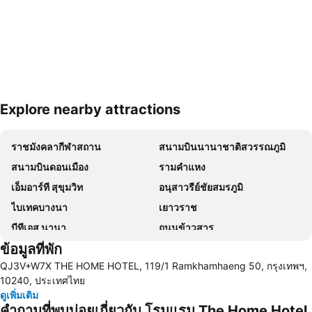
Explore nearby attractions
ขยายแผนที่
ราชมังคลากีฬาสถาน
สนามบินนานาชาติสวรรณภูมิ
สนามบินดอนเมือง
รามคำแหง
เอ็มอาร์ที สุขุมวิท
อนุสาวรีย์ชัยสมรภูมิ
ไบเทคบางนา
เยาวราช
บีทีเอส นานา
ถนนข้าวสาร
ข้อมูลที่พัก
Suphachalasai Stadium
บีทีเอส อโศก
QJ3V+W7X THE HOME HOTEL, 119/1 Ramkhamhaeng 50, กรุงเทพฯ,
ล่องเรือแม่น้ำเจ้าพระยา และวัดอรุณ
สยามพารากอน
10240, ประเทศไทย
สยามสแควร์
มาบุญครอง
ดูเพิ่มเติม
คำถามที่พบบ่อยเกี่ยวกับ โรมแรม The Home Hotel
วัดอรุณ
บีทีเอส สยาม