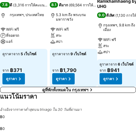
Ramkhamhaeng b
7.8
8.1
ดี
(
3,316 การให้คะแนน
)
ดีมาก
(
69,564 การให้คะแนน
)
UHG
กรุงเทพฯ, ประเทศไทย
5.3 km ถึง พระบรม
9.0
ดีเลิศ
(
1,130 การใ
มหาราชวัง
กรุงเทพฯ, 9.8 km ถึง 
WiFi ฟรี
WiFi ฟรี
เมือง
ที่จอดรถ
สระ
WiFi ฟรี
แอร์
สปา
สระ
สปา
ดูราคาจาก
5 เว็บไซต์
ดูราคาจาก
9 เว็บไซต์
ดูราคาจาก
6 เว็บไซต์
฿371
฿1,790
฿941
จาก
จาก
จาก
ดูราคา
ดูราคา
ดูราคา
ดูที่พักทั้งหมดใน กรุงเทพฯ
แนวโน้มราคา
อ้างอิงจากราคาต่ำสุดบน trivago ใน 30 วันที่ผ่านมา
฿0
฿0