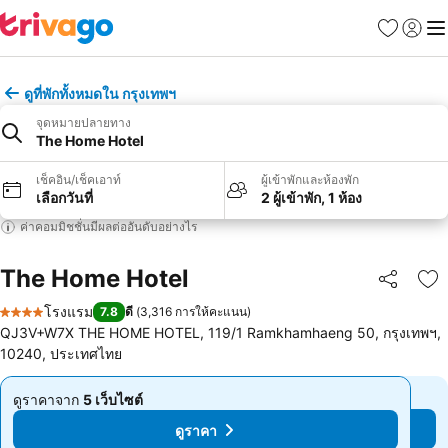
รายการโป
เข้าสู่ร
เมนู
ดูที่พักทั้งหมดใน กรุงเทพฯ
จุดหมายปลายทาง
The Home Hotel
เช็คอิน/เช็คเอาท์
ผู้เข้าพักและห้องพัก
เลือกวันที่
2 ผู้เข้าพัก, 1 ห้อง
ค่าคอมมิชชั่นมีผลต่ออันดับอย่างไร
The Home Hotel
แชร์
เพ
โรงแรม
7.8
ดี
(
3,316 การให้คะแนน
)
4 ดาว
QJ3V+W7X THE HOME HOTEL, 119/1 Ramkhamhaeng 50, กรุงเทพฯ,
10240, ประเทศไทย
ดูราคาจาก
5 เว็บไซต์
ดูราคาจาก
5 เว็บไซต์
จาก
จาก
ดูราคา
ดูราคา
฿371
฿371