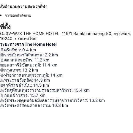
สิ่งอำนวยความสะดวกกีฬา
การออกกำลังกาย
ที่ตั้ง
QJ3V+W7X THE HOME HOTEL, 119/1 Ramkhamhaeng 50, กรุงเทพฯ,
10240, ประเทศไทย
ระยะทางจาก The Home Hotel
ศรีกรีฑา
:
0.4
km
ราชมังคลากีฬาสถาน
:
2.2
km
ตลาดนัดจตุจักร
:
11.2
km
อนุสาวรีย์ชัยสมรภูมิ
:
11.4
km
กรุงเทพฯ
:
13.2
km
ท่าอากาศยานสุวรรณภูมิ
:
14
km
พระราชวังดุสิต
:
14.3
km
เวทีราชดำเนิน
:
14.5
km
วัดสุทัศนเทพวรารามราชวรมหาวิหาร
:
15.4
km
ถนนข้าวสาร
:
15.7
km
วัดพระเชตุพนวิมลมังคลารามราชวรมหาวิหาร
:
16.2
km
วัดพระศรีรัตนศาสดาราม
:
16.3
km