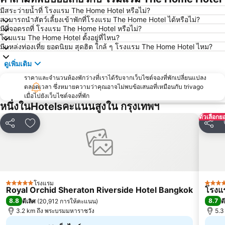
มีสระว่ายน้ำที่ โรงแรม The Home Hotel หรือไม่?
สถานีรถไฟหัวลำโพง
บีทีเอส พร้อมพงษ์
สามารถนำสัตว์เลี้ยงเข้าพักที่โรงแรม The Home Hotel ได้หรือไม่?
บีทีเอส หมอชิต
บีทีเอส อารีย์
มีที่จอดรถที่ โรงแรม The Home Hotel หรือไม่?
โรมแรม The Home Hotel ตั้งอยู่ที่ไหน?
บีทีเอส พญาไท
เดอะมอลล์บางกะปิ
มีแหล่งท่องเที่ย ยอดนิยม สุดฮิต ใกล้ ๆ โรงแรม The Home Hotel ไหม?
พระราชวังสวนดุสิต
ตลาดนัดสวนจตุจักร
ดูเพิ่มเติม
Lumphini-Park
บีทีเอส ศาลาแดง
ราคาและจำนวนห้องพักว่างที่เราได้รับจากเว็บไซต์จองที่พักเปลี่ยนแปลง
เทอร์มินอล 21
เอ็มอาร์ที สีลม
ตลอดเวลา ซึ่งหมายความว่าคุณอาจไม่พบข้อเสนอที่เหมือนกับ trivago
เมื่อไปยังเว็บไซต์จองที่พัก
บีทีเอส อ่อนนุช
บีทีเอส ราชเทวี
หนึ่งในHotelsคะแนนสูงใน กรุงเทพฯ
บีทีเอส เพลินจิต
เซ็นทรัลเวิลด์
ตัวเลือกย
แชร์
เพิ่มในรายการโปรด
แชร์
สนามหลวง
MRT พระราม 9
วัดพระแก้ว
บีทีเอส เอกมัย
บีทีเอส ชิดลม
บีทีเอส ทองหล่อ
สยามเซ็นเตอร์
เอ็มอาร์ที สามย่าน
โรงแรม
เอ็มอาร์ที กระทรวงสาธารณสุข
บีทีเอส สะพานควาย
5 ดาว
5 ดาว
Royal Orchid Sheraton Riverside Hotel Bangkok
โรงแร
บีทีเอส สะพานตากสิน
8.8
ดรีมเวิลด์
8.7
ดีเลิศ
(
20,912 การให้คะแนน
)
ด
3.2 km ถึง พระบรมมหาราชวัง
5.3
บีทีเอส อนุสาวรีย์ชัยสมรภูมิ
บีทีเอส พระโขนง