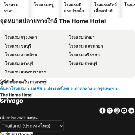
โรงแรม
โรงแรมหรู
โรงแรมมี
โรงแรมสัตว์
โรงแ
ราคา
สระว่ายน้ำ
เลี้ยงเข้าพัก
ประหยัด
ได้
จุดหมายปลายทางใกล้ The Home Hotel
โรงแรม กรุงเทพฯ
โรงแรม พัทยา
โรงแรม ชลบุรี
โรงแรม นครนายก
โรงแรม เกาะล้าน
โรงแรม ศรีราชา
โรงแรม สระบุรี
โรงแรม ราชบุรี
โรงแรม สมุทรปราการ
ดูที่พักทั้งหมดใน กรุงเทพฯ
ค้นหาโรงแรม
เอเชีย
ประเทศไทย
ภาคกลาง
กรุงเทพฯ
The Home Hotel
Facebook
Twitter
Insta
Yo
เลือกประเทศของคุณ
เพิ่มบน Google