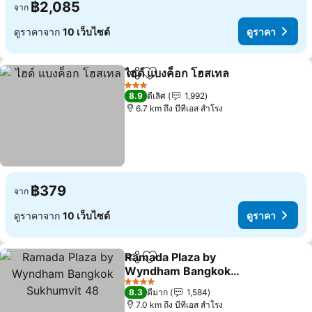
฿2,085
จาก
ดูราคาจาก
10 เว็บไซต์
ดูราคา
ไฮด์ แบงค็อก โฮสเทล
แชร์
เพิ่มในรายการโปรด
ดูราคา
3 ดาว
8.9
ดีเลิศ
1,992
6.7 km ถึง บีทีเอส สำโรง
฿379
จาก
ดูราคาจาก
10 เว็บไซต์
ดูราคา
Ramada Plaza by
แชร์
เพิ่มในรายการโปรด
Wyndham Bangkok
Sukhumvit 48
ดูราคา
4 ดาว
8.3
ดีมาก
1,584
7.0 km ถึง บีทีเอส สำโรง