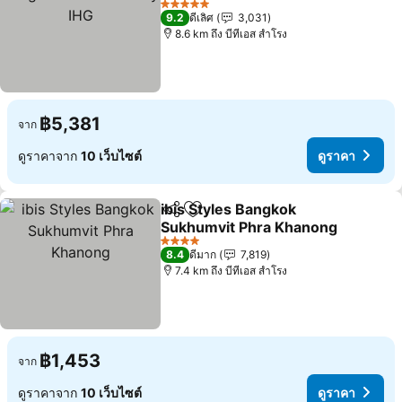
ดูราคา
5 ดาว
9.2
ดีเลิศ
3,031
8.6 km ถึง บีทีเอส สำโรง
฿5,381
จาก
ดูราคาจาก
10 เว็บไซต์
ดูราคา
ibis Styles Bangkok
แชร์
เพิ่มในรายการโปรด
Sukhumvit Phra Khanong
ดูราคา
4 ดาว
8.4
ดีมาก
7,819
7.4 km ถึง บีทีเอส สำโรง
฿1,453
จาก
ดูราคาจาก
10 เว็บไซต์
ดูราคา