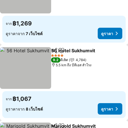
฿1,269
จาก
ดูราคาจาก
7 เว็บไซต์
ดูราคา
56 Hotel Sukhumvit
แชร์
เพิ่มในรายการโปรด
ดูราคา
4 ดาว
9.2
ดีเลิศ
4,784
5.5 km ถึง บีทีเอส สำโรง
฿1,067
จาก
ดูราคาจาก
8 เว็บไซต์
ดูราคา
Marigold Sukhumvit