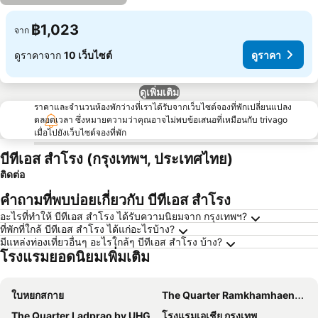
฿1,023
จาก
ดูราคาจาก
10 เว็บไซต์
ดูราคา
ดูเพิ่มเติม
ราคาและจำนวนห้องพักว่างที่เราได้รับจากเว็บไซต์จองที่พักเปลี่ยนแปลง
ตลอดเวลา ซึ่งหมายความว่าคุณอาจไม่พบข้อเสนอที่เหมือนกับ trivago
เมื่อไปยังเว็บไซต์จองที่พัก
บีทีเอส สำโรง (กรุงเทพฯ, ประเทศไทย)
ติดต่อ
คำถามที่พบบ่อยเกี่ยวกับ บีทีเอส สำโรง
อะไรที่ทำให้ บีทีเอส สำโรง ได้รับความนิยมจาก กรุงเทพฯ?
ที่พักที่ใกล้ บีทีเอส สำโรง ได้แก่อะไรบ้าง?
มีแหล่งท่องเที่ยวอื่นๆ อะไรใกล้ๆ บีทีเอส สำโรง บ้าง?
โรงแรมยอดนิยมเพิ่มเติม
ใบหยกสกาย
The Quarter Ramkhamhaeng by UHG
The Quarter Ladprao by UHG
โรงแรมเอเชีย กรุงเทพ