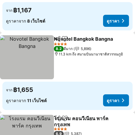
฿1,167
จาก
ดูราคาจาก
8 เว็บไซต์
ดูราคา
Novotel Bangkok Bangna
แชร์
เพิ่มในรายการโปรด
ด
4 ดาว
8.2
ดีมาก
5,896
11.3 km ถึง สนามบินนานาชาติสวรรณภูมิ
฿1,655
จาก
ดูราคาจาก
11 เว็บไซต์
ดูราคา
โรงแรม คอนวีเนียน พาร์ค
แชร์
เพิ่มในรายการโปรด
กรุงเทพ
ดูราคา
4 ดาว
6.9
5,387