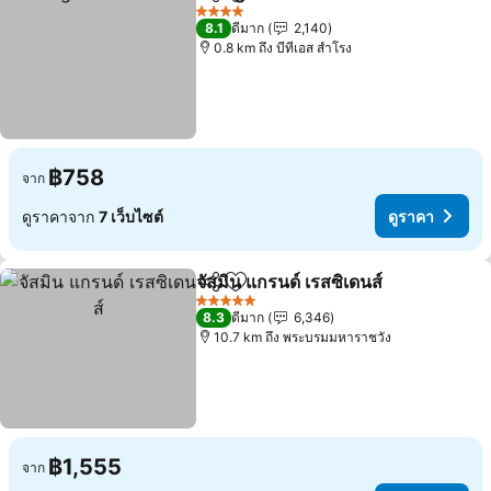
แชร์
เพิ่มในรายการโปรด
ดูราคา
4 ดาว
8.1
ดีมาก
2,140
0.8 km ถึง บีทีเอส สำโรง
฿758
จาก
ดูราคาจาก
7 เว็บไซต์
ดูราคา
จัสมิน แกรนด์ เรสซิเดนส์
แชร์
เพิ่มในรายการโปรด
ดูรา
5 ดาว
8.3
ดีมาก
6,346
10.7 km ถึง พระบรมมหาราชวัง
฿1,555
จาก