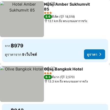
Hotel Amber Sukhumvit
แชร์
เพิ่มในรายการโปรด
85
ดูราคา
3 ดาว
8.6
ดีเลิศ
18,518
13.1 km ถึง พระบรมมหาราชวัง
฿979
จาก
ดูราคาจาก
9 เว็บไซต์
ดูราคา
Olive Bangkok Hotel
แชร์
เพิ่มในรายการโปรด
ดูราค
3 ดาว
8.3
ดีมาก
2,570
13.3 km ถึง พระบรมมหาราชวัง