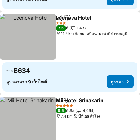
Leenova Hotel
แชร์
เพิ่มในรายการโปรด
ดูราคา
3 ดาว
7.6
ดี
1,437
11.5 km ถึง สนามบินนานาชาติสวรรณภูมิ
฿634
จาก
ดูราคาจาก
9 เว็บไซต์
ดูราคา
Mii Hotel Srinakarin
แชร์
เพิ่มในรายการโปรด
ดูราคา
5 ดาว
8.5
ดีเลิศ
4,094
7.4 km ถึง บีทีเอส สำโรง