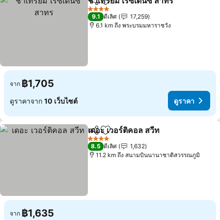
ชาเทรียม เรซิเดนซ์ สาทร
แชร์
เพิ่มในรายการโปรด
ดูร
4 ดาว
9.1
ดีเลิศ
17,259
6.1 km ถึง พระบรมมหาราชวัง
฿1,705
จาก
ดูราคาจาก
10 เว็บไซต์
ดูราคา
เดอะ เวอร์ติคอล สวีท
แชร์
เพิ่มในรายการโปรด
ดูราคา
4 ดาว
8.5
ดีเลิศ
1,632
11.2 km ถึง สนามบินนานาชาติสวรรณภูมิ
฿1,635
จาก