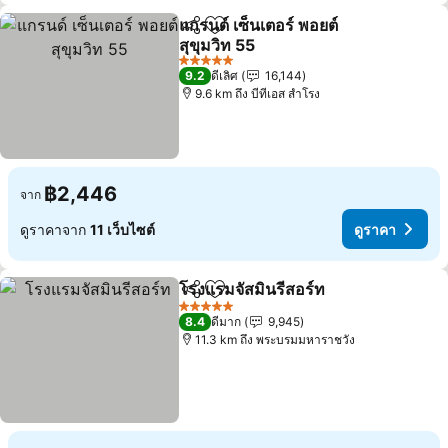
แกรนด์ เซ็นเตอร์ พอยต์
แชร์
เพิ่มในรายการโปรด
สุขุมวิท 55
ดูราคา
5 ดาว
9.2
ดีเลิศ
16,144
9.6 km ถึง บีทีเอส สำโรง
฿2,446
จาก
ดูราคาจาก
11 เว็บไซต์
ดูราคา
โรงแรมจัสมินรีสอร์ท
แชร์
เพิ่มในรายการโปรด
ดูราคา
5 ดาว
8.4
ดีมาก
9,945
11.3 km ถึง พระบรมมหาราชวัง