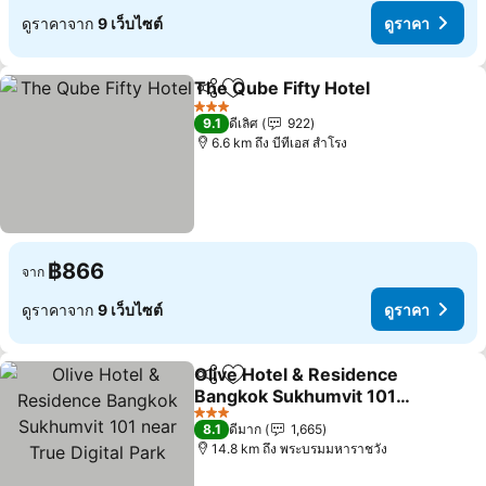
ดูราคาจาก
9 เว็บไซต์
ดูราคา
The Qube Fifty Hotel
แชร์
เพิ่มในรายการโปรด
ดูราค
3 ดาว
9.1
ดีเลิศ
922
6.6 km ถึง บีทีเอส สำโรง
฿866
จาก
ดูราคาจาก
9 เว็บไซต์
ดูราคา
Olive Hotel & Residence
แชร์
เพิ่มในรายการโปรด
Bangkok Sukhumvit 101
near True Digital Park
ดูราคา
3 ดาว
8.1
ดีมาก
1,665
14.8 km ถึง พระบรมมหาราชวัง