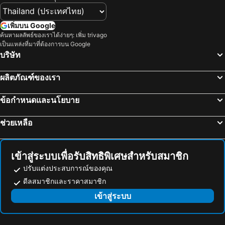
อุทยานแห่งชาติแก่งกระจาน
ไบเทคบางนา
Grand BS Airport Hotel Suvarnabhumi
Holiday Inn Bangkok Sukhumvit By Ihg
เยาวราช
บีทีเอส นานา
เอทัส ลุมพีนี
The Home Hotel
เพิ่มบน Google
สะพานข้ามแม่น้ำแคว
ถนนข้าวสาร
ค้นหาผลลัพธ์ของเราได้ง่ายๆ: เพิ่ม trivago
Capital O 75451 Podstel Hostel Bangkok
Twin Towers Hotel
เป็นแหล่งที่มาที่ต้องการบน Google
หาดเขาตะเกียบ
Suphachalasai Stadium
Violet Tower at Khaosan Palace
ฟูรามา สีลม กรุงเทพ
บริษัท
พัทยาใต้
บีทีเอส อโศก
โรงแรม คอนวีเนียน พาร์ค กรุงเทพ
โรงแรมปรินซ์พาเลซ
ผลิตภัณฑ์ของเรา
พัทยาเหนือ
ล่องเรือแม่น้ำเจ้าพระยา และวัดอรุณ
Centre Point Plus Hotel Silom
Ibis Bangkok Riverside
สยามพารากอน
สยามสแควร์
นิวสยาม ริเวอร์ไซด์
Ramada Plaza by Wyndham Bangkok Menam Riverside
ข้อกำหนดและนโยบาย
มาบุญครอง
วัดอรุณ
รามบุตรี วิลเลจ อินน์ แอนด์ พลาซ่า
Lancaster Bangkok
ช่วยเหลือ
แกลง
บีทีเอส สยาม
Marigold Sukhumvit
At S115 Residence
หาดเจ้าหลาว
อุทยานแห่งชาติเขื่อนศรีนครินทร์
Clef Hotel
Wellness Stay & Hotel Sukhumvit 107
พระปฐมเจดีย์
สวนนงนุช
Koon Hotel Sukhumvit
Blue Hippo Hotel
เข้าสู่ระบบเพื่อรับสิทธิพิเศษสำหรับสมาชิก
Cha-am Beach
สถานีรถไฟหัวลำโพง
Lasalle Suites Hotel & Residence
Brighton Hotel Bangkok
ปรับแต่งประสบการณ์ของคุณ
หาดแสม
บีทีเอส พร้อมพงษ์
ดีลสมาชิกและราคาสมาชิก
เดอะ เฉด เฮาส์
The Publyc Hotel
บีทีเอส หมอชิต
บีทีเอส อารีย์
เข้าสู่ระบบ
Avana Residence
ลิลลี่ โฮเต็ล แบงค็อก
บีทีเอส พญาไท
เดอะมอลล์บางกะปิ
Lumen Bangkok Udomsuk Station
Star Sukhumvit
บีทีเอส สำโรง
บีทีเอส แบริ่ง
Orion Hotel & Residence
โรงแรมเจ เอ วิลล่า พัทยา