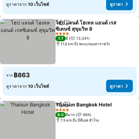
ดูราคาจาก
10 เว็บไซต์
ดูราคา
โฮป แลนด์ โฮเทล แอนด์ เรส
แชร์
เพิ่มในรายการโปรด
ซิเดนซ์ สุขุมวิท 8
ดูราคา
4 ดาว
7.7
ดี
13,341
11.6 km ถึง พระบรมมหาราชวัง
฿863
จาก
ดูราคาจาก
10 เว็บไซต์
ดูราคา
Thaisun Bangkok Hotel
แชร์
เพิ่มในรายการโปรด
ดูร
4 ดาว
8.0
ดีมาก
664
7.5 km ถึง บีทีเอส สำโรง