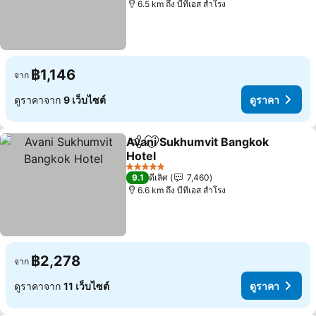
6.5 km ถึง บีทีเอส สำโรง
฿1,146
จาก
ดูราคาจาก
9 เว็บไซต์
ดูราคา
Avani Sukhumvit Bangkok
แชร์
เพิ่มในรายการโปรด
Hotel
ดูราคา
5 ดาว
9.1
ดีเลิศ
7,460
6.6 km ถึง บีทีเอส สำโรง
฿2,278
จาก
ดูราคาจาก
11 เว็บไซต์
ดูราคา