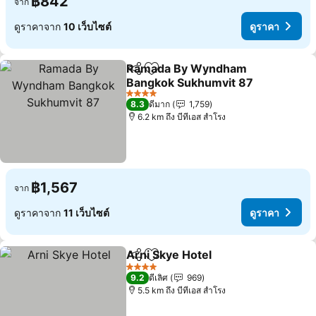
฿842
จาก
ดูราคาจาก
10 เว็บไซต์
ดูราคา
Ramada By Wyndham
แชร์
เพิ่มในรายการโปรด
Bangkok Sukhumvit 87
ดูราคา
4 ดาว
8.3
ดีมาก
1,759
6.2 km ถึง บีทีเอส สำโรง
฿1,567
จาก
ดูราคาจาก
11 เว็บไซต์
ดูราคา
Arni Skye Hotel
แชร์
เพิ่มในรายการโปรด
ดูราคา
4 ดาว
9.2
ดีเลิศ
969
5.5 km ถึง บีทีเอส สำโรง