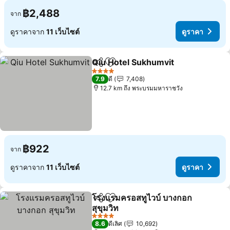
฿2,488
จาก
ดูราคาจาก
11 เว็บไซต์
ดูราคา
Qiu Hotel Sukhumvit
แชร์
เพิ่มในรายการโปรด
ดูราค
4 ดาว
7.9
ดี
7,408
12.7 km ถึง พระบรมมหาราชวัง
฿922
จาก
ดูราคาจาก
11 เว็บไซต์
ดูราคา
โรงแรมครอสทูไวบ์ บางกอก
แชร์
เพิ่มในรายการโปรด
สุขุมวิท
ดูราคา
4 ดาว
8.6
ดีเลิศ
10,692