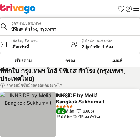
รายการโป
เข้าสู่ร
เมนู
จุดหมายปลายทาง
บีทีเอส สำโรง, กรุงเทพฯ
เช็คอิน/เช็คเอาท์
ผู้เข้าพักและห้องพัก
เลือกวันที่
2 ผู้เข้าพัก, 1 ห้อง
เรียงตาม
กรอง
แผนที่
ที่พักใน กรุงเทพฯ ใกล้ บีทีเอส สำโรง (กรุงเทพฯ,
ประเทศไทย)
ค่าคอมมิชชั่นมีผลต่ออันดับอย่างไร
INNSiDE by Meliá
แชร์
เพิ่มในรายการโปรด
Bangkok Sukhumvit
ดูราคา
5 ดาว
9.2
ดีเลิศ
6,605
6.8 km ถึง บีทีเอส สำโรง