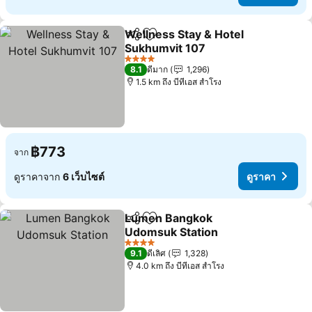
Wellness Stay & Hotel
แชร์
เพิ่มในรายการโปรด
Sukhumvit 107
ดูราคา
4 ดาว
8.1
ดีมาก
1,296
1.5 km ถึง บีทีเอส สำโรง
฿773
จาก
ดูราคาจาก
6 เว็บไซต์
ดูราคา
Lumen Bangkok
แชร์
เพิ่มในรายการโปรด
Udomsuk Station
ดูราคา
4 ดาว
9.1
ดีเลิศ
1,328
4.0 km ถึง บีทีเอส สำโรง