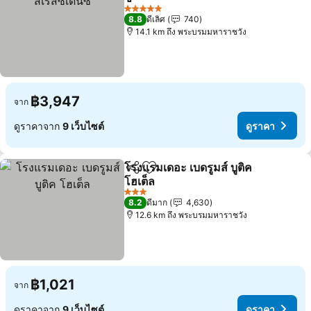
ดูราคา
5 ดาว
8.8
ดีเลิศ
740
14.1 km ถึง พระบรมมหาราชวัง
฿3,947
จาก
ดูราคาจาก
9 เว็บไซต์
ดูราคา
โรงแรมเดอะ เบดรูมส์ บูติค
แชร์
เพิ่มในรายการโปรด
โฮเต็ล
ดูราคา
3 ดาว
8.2
ดีมาก
4,630
12.6 km ถึง พระบรมมหาราชวัง
฿1,021
จาก
ดูราคาจาก
9 เว็บไซต์
ดูราคา