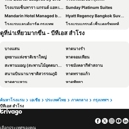
โรงแรมเซ็นทารา แกรนด์ แอท เซ็นทรัลพลาซ่าลาดพร้าว กรุงเทพฯ
Sunday Platinum Suites
Mandarin Hotel Managed by Centre Point
Hyatt Regency Bangkok Suvarnabhumi Airport
โรงแรมแลนด์มาร์ค กรุงเทพ
โรงแรมแกรนด์ เซ็นเตอร์พอยท์ เทอร์มินัล 21
ดูที่น่าเที่ยวมากขึ้น - บีทีเอส สำโรง
Royal Orchid Sheraton Riverside Hotel Bangkok
โรงแรมเกรซ
โรงแรม เดอะ เบอร์เคลีย์ โฮเต็ล ประตูน้ำ
โรงแรมชาเทรียม ริเวอร์ไซด์ กรุงเทพฯ
บางแสน
หาดนางรำ
The Quarter Ari by UHG
The Quarter Saladaeng by UHG
อุทยานแห่งชาติเขาใหญ่
หาดจอมเทียน
Grand Mercure Bangkok Atrium
โรงแรม พูลแมน กรุงเทพ จี
สะพานมอญ (สะพานไม้อุตตมานุสรณ์)
ราชมังคลากีฬาสถาน
โรงแรมแอมบาสซาเดอร์ กรุงเทพฯ
ผาภูมิ บูทิค โฮเทล
สนามบินนานาชาติสวรรณภูมิ
หาดทรายแก้ว
Shangri-La Bangkok
Grande Centre Point Lumphini Bangkok
หาดตาแหวน
หาดพัทยา
Nysa Hotel Bangkok
The President Hotel at Chokchai 4
หาดแม่รำพึง
หาดหัวหิน
Goody Hotel
Nasa Bangkok
อุทยานแห่งชาติเอราวัณ
พัทยากลาง
โรงแรมมิลเลนเนียม ฮิลตัน กรุงเทพ
Amari Bangkok
ค้นหาโรงแรม
เอเชีย
ประเทศไทย
ภาคกลาง
กรุงเทพฯ
บีทีเอส สำโรง
สนามบินดอนเมือง
สังขละบุรี
เรด แพลนเนต สุรวงศ์ กรุงเทพ
The Quarter Silom By Uhg
รามคำแหง
เอ็มอาร์ที สุขุมวิท
โรงแรมรอยัล รัตนโกสินทร์
Holiday Inn Express Bangkok Sukhumvit 11 By Ihg
Facebook
Twitter
Insta
Yo
อนุสาวรีย์ชัยสมรภูมิ
ทองผาภูมิ
แกรนด์ เซ็นเตอร์พอยท์ โฮเทล ราชดำริ
Norn Riverside Bangkok Hotel
เลือกประเทศของคุณ